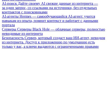
AI-поиск
Дайте своему AI свежие данные из интернета —
за один запрос, со ссылками на источники, без отдельных
контрактов с поисковиками
AI-агенты
Hermes — самообучающийся AI-агент: учится
навыкам из опыта, помнит контекст и работает с данными
портала
Серверы
Серверы Black Hole — облачные серверы, полностью
невидимые из интернета
Безопасность
Сервер, который создаст ваш ИИ-агент, невидим
из интернета. Доступ к приложению по умолчанию есть
только у вас, а ключи выдаются с ограниченными правами