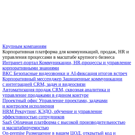
Крупным компаниям
Корпоративная платформа для коммуникаций, продаж, HR и
управления процессами в масштабе крупного бизнеса
Интранет-портал
Коммуникации, HR-процессы и управление
корпоративными знаниями
ВКС
Безопасные видеозвонки и AI-фиксация итогов встреч
Корпоративный мессенджер
Защищенные коммуникации
с интеграцией CRM, задач и видеосвязи
Автоматизация продаж
CRM, сквозная аналитика и
управление продажами в едином контуре
Проектный офис
Управление проектами, задачами
и контролем исполнения
HRM
Рекрутинг, КЭДО, обучение и управление
эффективностью сотрудников
SaaS
Облачная платформа с высокой производительностью
и масштабируемостью
On-premise
Размещение в вашем ЦОД, открытый код и