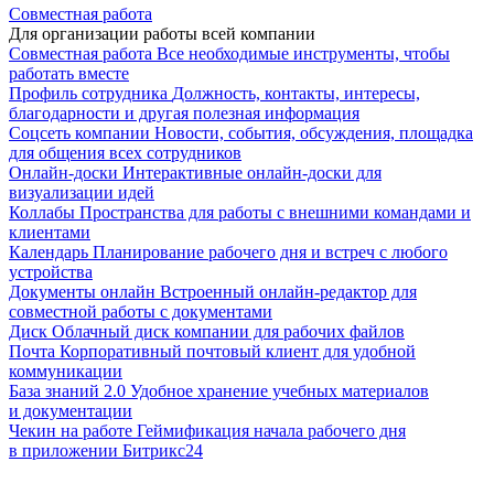
Совместная работа
Для организации работы всей компании
Совместная работа
Все необходимые инструменты, чтобы
работать вместе
Профиль сотрудника
Должность, контакты, интересы,
благодарности и другая полезная информация
Соцсеть компании
Новости, события, обсуждения, площадка
для общения всех сотрудников
Онлайн-доски
Интерактивные онлайн-доски для
визуализации идей
Коллабы
Пространства для работы с внешними командами и
клиентами
Календарь
Планирование рабочего дня и встреч с любого
устройства
Документы онлайн
Встроенный онлайн-редактор для
совместной работы с документами
Диск
Облачный диск компании для рабочих файлов
Почта
Корпоративный почтовый клиент для удобной
коммуникации
База знаний 2.0
Удобное хранение учебных материалов
и документации
Чекин на работе
Геймификация начала рабочего дня
в приложении Битрикс24