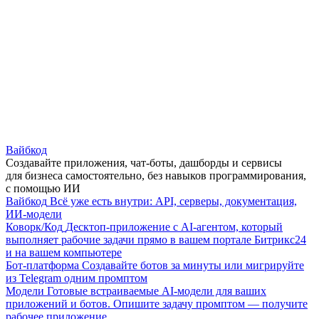
Вайбкод
Создавайте приложения, чат-боты, дашборды и сервисы
для бизнеса самостоятельно, без навыков программирования,
с помощью ИИ
Вайбкод
Всё уже есть внутри: API, серверы, документация,
ИИ-модели
Коворк/Код
Десктоп-приложение с AI-агентом, который
выполняет рабочие задачи прямо в вашем портале Битрикс24
и на вашем компьютере
Бот-платформа
Создавайте ботов за минуты или мигрируйте
из Telegram одним промптом
Модели
Готовые встраиваемые AI-модели для ваших
приложений и ботов. Опишите задачу промптом — получите
рабочее приложение