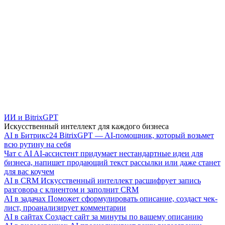
ИИ и BitrixGPT
Искусственный интеллект для каждого бизнеса
AI в Битрикс24
BitrixGPT — AI-помощник, который возьмет
всю рутину на себя
Чат с AI
AI-ассистент придумает нестандартные идеи для
бизнеса, напишет продающий текст рассылки или даже станет
для вас коучем
AI в CRM
Искусственный интеллект расшифрует запись
разговора с клиентом и заполнит CRM
AI в задачах
Поможет сформулировать описание, создаст чек-
лист, проанализирует комментарии
AI в сайтах
Создаст сайт за минуты по вашему описанию