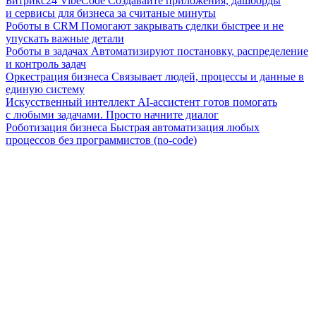
Битрикс24 VibeCode
Создавайте приложения, дашборды
и сервисы для бизнеса за считаные минуты
Роботы в CRM
Помогают закрывать сделки быстрее и не
упускать важные детали
Роботы в задачах
Автоматизируют постановку, распределение
и контроль задач
Оркестрация бизнеса
Связывает людей, процессы и данные в
единую систему
Искусственный интеллект
AI-ассистент готов помогать
с любыми задачами. Просто начните диалог
Роботизация бизнеса
Быстрая автоматизация любых
процессов без программистов (no-code)