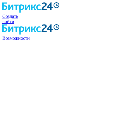
Создать
войти
Возможности