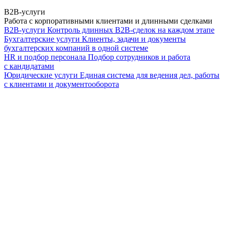
B2B-услуги
Работа с корпоративными клиентами и длинными сделками
B2B-услуги
Контроль длинных B2B-сделок на каждом этапе
Бухгалтерские услуги
Клиенты, задачи и документы
бухгалтерских компаний в одной системе
HR и подбор персонала
Подбор сотрудников и работа
с кандидатами
Юридические услуги
Единая система для ведения дел, работы
с клиентами и документооборота