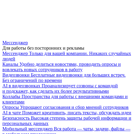
Мессенджер
Для работы без посторонних и рекламы
Мессенджер
Только для вашей компании. Никаких случайных
людей
Каналы
Удобно делиться новостями, проводить опросы и
вовлекать новых сотрудников в работу
Видеозвонки
Бесплатные видеозвонки для больших встреч.
Без ограничений по времени
AI в видеозвонках
Проанализирует созвоны с командой
и подскажет, как сделать их более результативными
Коллабы
Пространства для работы с внешними командами и
клиентами
Опросы
Упрощают согласования и сбор мнений сотрудников
AI в чате
Поможет креативить, писать тексты, обсуждать идеи
Безопасность
Высокая степень защиты рабочей информации и
персональных данных
Мобильный мессенджер
Вся работа — чаты, задачи, файлы —