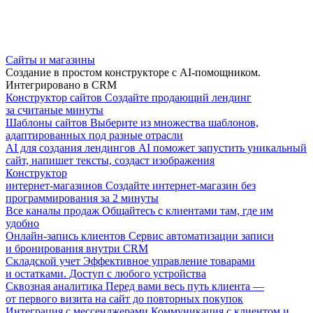
Сайты и магазины
Создание в простом конструкторе с AI-помощником.
Интегрировано в CRM
Конструктор сайтов
Создайте продающий лендинг
за считаные минуты
Шаблоны сайтов
Выберите из множества шаблонов,
адаптированных под разные отрасли
AI для создания лендингов
AI поможет запустить уникальный
сайт, напишет тексты, создаст изображения
Конструктор
интернет-магазинов
Создайте интернет-магазин без
программирования за 2 минуты
Все каналы продаж
Общайтесь с клиентами там, где им
удобно
Онлайн-запись клиентов
Сервис автоматизации записи
и бронирования внутри CRM
Складской учет
Эффективное управление товарами
и остатками. Доступ с любого устройства
Сквозная аналитика
Перед вами весь путь клиента —
от первого визита на сайт до повторных покупок
Интеграция с мессенджерами
Коммуникация с клиентом и