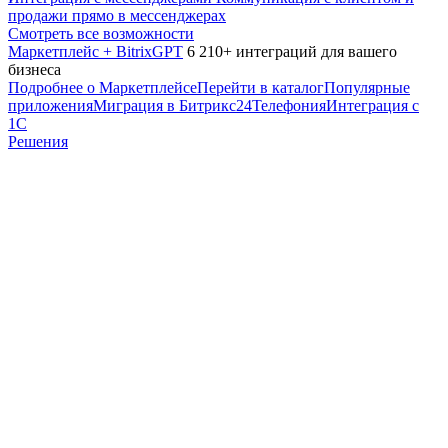
продажи прямо в мессенджерах
Смотреть все возможности
Маркетплейс + BitrixGPT
6 210+ интеграций для вашего
бизнеса
Подробнее о Маркетплейсе
Перейти в каталог
Популярные
приложения
Миграция в Битрикс24
Телефония
Интеграция с
1С
Решения