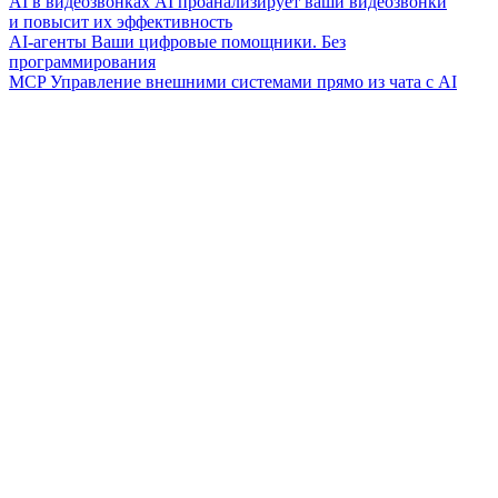
AI в видеозвонках
AI проанализирует ваши видеозвонки
и повысит их эффективность
AI-агенты
Ваши цифровые помощники. Без
программирования
MCP
Управление внешними системами прямо из чата с AI