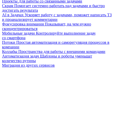
Проекты
Для работы со связанными задачами
Скрам
Помогает системно работать над задачами и быстро
достигать результата
AI в Задачах
Ускоряет работу с задачами, поможет написать ТЗ
и проанализирует комментарии
Фокусировка внимания
Показывает, на чем нужно
сконцентрироваться
Мобильные задачи
Контролируйте выполнение задач
со смартфона
Потоки
Простая автоматизация и саморегуляция процессов в
компании
Коллабы
Пространства для работы с внешними командами
Автоматизация задач
Шаблоны и роботы уменьшат
количество рутины
Миграция из других сервисов