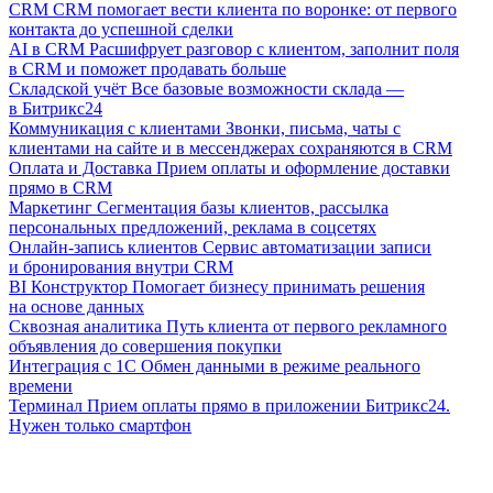
CRM
CRM помогает вести клиента по воронке: от первого
контакта до успешной сделки
AI в CRM
Расшифрует разговор с клиентом, заполнит поля
в CRM и поможет продавать больше
Складской учёт
Все базовые возможности склада —
в Битрикс24
Коммуникация с клиентами
Звонки, письма, чаты с
клиентами на сайте и в мессенджерах сохраняются в CRM
Оплата и Доставка
Прием оплаты и оформление доставки
прямо в CRM
Маркетинг
Сегментация базы клиентов, рассылка
персональных предложений, реклама в соцсетях
Онлайн-запись клиентов
Сервис автоматизации записи
и бронирования внутри CRM
BI Конструктор
Помогает бизнесу принимать решения
на основе данных
Сквозная аналитика
Путь клиента от первого рекламного
объявления до совершения покупки
Интеграция с 1С
Обмен данными в режиме реального
времени
Терминал
Прием оплаты прямо в приложении Битрикс24.
Нужен только смартфон