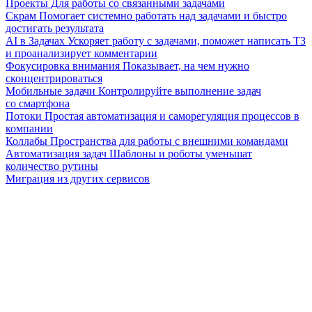
Проекты
Для работы со связанными задачами
Скрам
Помогает системно работать над задачами и быстро
достигать результата
AI в Задачах
Ускоряет работу с задачами, поможет написать ТЗ
и проанализирует комментарии
Фокусировка внимания
Показывает, на чем нужно
сконцентрироваться
Мобильные задачи
Контролируйте выполнение задач
со смартфона
Потоки
Простая автоматизация и саморегуляция процессов в
компании
Коллабы
Пространства для работы с внешними командами
Автоматизация задач
Шаблоны и роботы уменьшат
количество рутины
Миграция из других сервисов