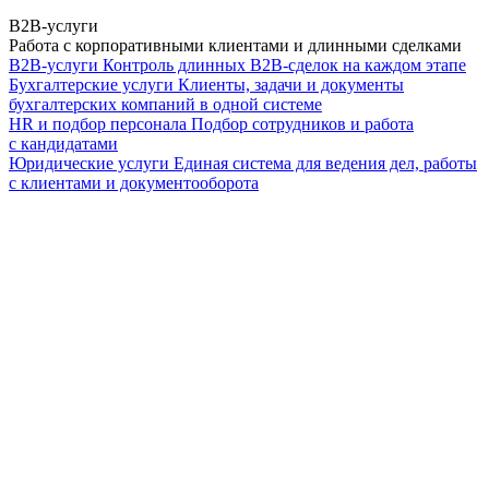
B2B-услуги
Работа с корпоративными клиентами и длинными сделками
B2B-услуги
Контроль длинных B2B-сделок на каждом этапе
Бухгалтерские услуги
Клиенты, задачи и документы
бухгалтерских компаний в одной системе
HR и подбор персонала
Подбор сотрудников и работа
с кандидатами
Юридические услуги
Единая система для ведения дел, работы
с клиентами и документооборота