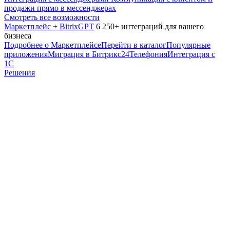
продажи прямо в мессенджерах
Смотреть все возможности
Маркетплейс + BitrixGPT
6 250+ интеграций для вашего
бизнеса
Подробнее о Маркетплейсе
Перейти в каталог
Популярные
приложения
Миграция в Битрикс24
Телефония
Интеграция с
1С
Решения