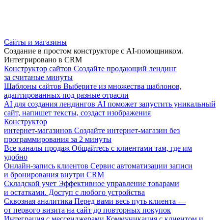
Сайты и магазины
Создание в простом конструкторе с AI-помощником.
Интегрировано в CRM
Конструктор сайтов
Создайте продающий лендинг
за считаные минуты
Шаблоны сайтов
Выберите из множества шаблонов,
адаптированных под разные отрасли
AI для создания лендингов
AI поможет запустить уникальный
сайт, напишет тексты, создаст изображения
Конструктор
интернет-магазинов
Создайте интернет-магазин без
программирования за 2 минуты
Все каналы продаж
Общайтесь с клиентами там, где им
удобно
Онлайн-запись клиентов
Сервис автоматизации записи
и бронирования внутри CRM
Складской учет
Эффективное управление товарами
и остатками. Доступ с любого устройства
Сквозная аналитика
Перед вами весь путь клиента —
от первого визита на сайт до повторных покупок
Интеграция с мессенджерами
Коммуникация с клиентом и