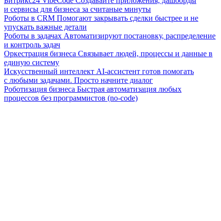
Битрикс24 VibeCode
Создавайте приложения, дашборды
и сервисы для бизнеса за считаные минуты
Роботы в CRM
Помогают закрывать сделки быстрее и не
упускать важные детали
Роботы в задачах
Автоматизируют постановку, распределение
и контроль задач
Оркестрация бизнеса
Связывает людей, процессы и данные в
единую систему
Искусственный интеллект
AI-ассистент готов помогать
с любыми задачами. Просто начните диалог
Роботизация бизнеса
Быстрая автоматизация любых
процессов без программистов (no-code)