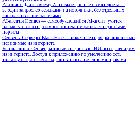
AI-поиск
Дайте своему AI свежие данные из интернета —
за один запрос, со ссылками на источники, без отдельных
контрактов с поисковиками
AI-агенты
Hermes — самообучающийся AI-агент: учится
навыкам из опыта, помнит контекст и работает с данными
портала
Серверы
Серверы Black Hole — облачные серверы, полностью
невидимые из интернета
Безопасность
Сервер, который создаст ваш ИИ-агент, невидим
из интернета. Доступ к приложению по умолчанию есть
только у вас, а ключи выдаются с ограниченными правами