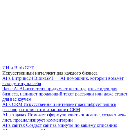
ИИ и BitrixGPT
Искусственный интеллект для каждого бизнеса
AI в Битрикс24
BitrixGPT — AI-помощник, который возьмет
всю рутину на себя
Чат с AI
AI-ассистент придумает нестандартные идеи для
бизнеса, напишет продающий текст рассылки или даже станет
для вас коучем
AI в CRM
Искусственный интеллект расшифрует запись
разговора с клиентом и заполнит CRM
AI в задачах
Поможет сформулировать описание, создаст чек-
лист, проанализирует комментарии
AI в сайтах
Создаст сайт за минуты по вашему описанию