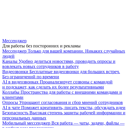
Мессенджер
Для работы без посторонних и рекламы
Мессенджер
Только для вашей компании. Никаких случайных
людей
Каналы
Удобно делиться новостями, проводить опросы и
вовлекать новых сотрудников в работу
Видеозвонки
Бесплатные видеозвонки для больших встреч.
Без ограничений по времени
AI в видеозвонках
Проанализирует созвоны с командой
и подскажет, как сделать их более результативными
Коллабы
Пространства для работы с внешними командами и
клиентами
Опросы
Упрощают согласования и сбор мнений сотрудников
AI в чате
Поможет креативить, писать тексты, обсуждать идеи
Безопасность
Высокая степень защиты рабочей информации и
персональных данных
Мобильный мессенджер
Вся работа — чаты, задачи, файлы —