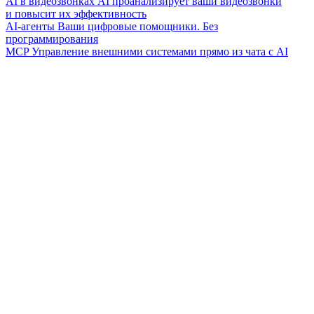
AI в видеозвонках
AI проанализирует ваши видеозвонки
и повысит их эффективность
AI-агенты
Ваши цифровые помощники. Без
программирования
MCP
Управление внешними системами прямо из чата с AI