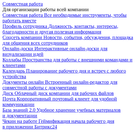
Совместная работа
Для организации работы всей компании
Совместная работа
Все необходимые инструменты, чтобы
работать вместе
Профиль сотрудника
Должность, контакты, интересы,
благодарности и другая полезная информация
Соцсеть компании
Новости, события, обсуждения, площадка
для общения всех сотрудников
Онлайн-доски
Интерактивные онлайн-доски для
визуализации идей
Коллабы
Пространства для работы с внешними командами и
клиентами
Календарь
Планирование рабочего дня и встреч с любого
устройства
Документы онлайн
Встроенный онлайн-редактор для
совместной работы с документами
Диск
Облачный диск компании для рабочих файлов
Почта
Корпоративный почтовый клиент для удобной
коммуникации
База знаний 2.0
Удобное хранение учебных материалов
и документации
Чекин на работе
Геймификация начала рабочего дня
в приложении Битрикс24