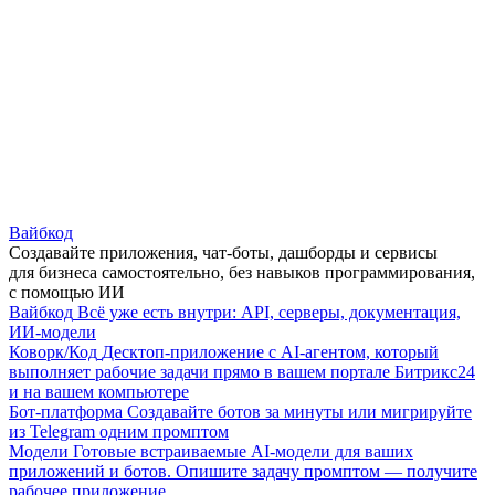
Вайбкод
Создавайте приложения, чат-боты, дашборды и сервисы
для бизнеса самостоятельно, без навыков программирования,
с помощью ИИ
Вайбкод
Всё уже есть внутри: API, серверы, документация,
ИИ-модели
Коворк/Код
Десктоп-приложение с AI-агентом, который
выполняет рабочие задачи прямо в вашем портале Битрикс24
и на вашем компьютере
Бот-платформа
Создавайте ботов за минуты или мигрируйте
из Telegram одним промптом
Модели
Готовые встраиваемые AI-модели для ваших
приложений и ботов. Опишите задачу промптом — получите
рабочее приложение