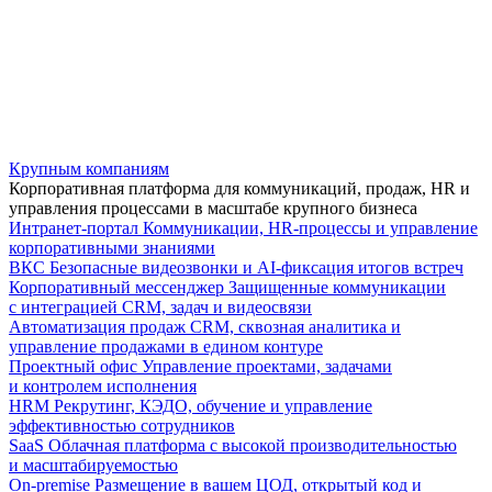
Крупным компаниям
Корпоративная платформа для коммуникаций, продаж, HR и
управления процессами в масштабе крупного бизнеса
Интранет-портал
Коммуникации, HR-процессы и управление
корпоративными знаниями
ВКС
Безопасные видеозвонки и AI-фиксация итогов встреч
Корпоративный мессенджер
Защищенные коммуникации
с интеграцией CRM, задач и видеосвязи
Автоматизация продаж
CRM, сквозная аналитика и
управление продажами в едином контуре
Проектный офис
Управление проектами, задачами
и контролем исполнения
HRM
Рекрутинг, КЭДО, обучение и управление
эффективностью сотрудников
SaaS
Облачная платформа с высокой производительностью
и масштабируемостью
On-premise
Размещение в вашем ЦОД, открытый код и