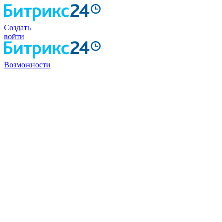
Создать
войти
Возможности