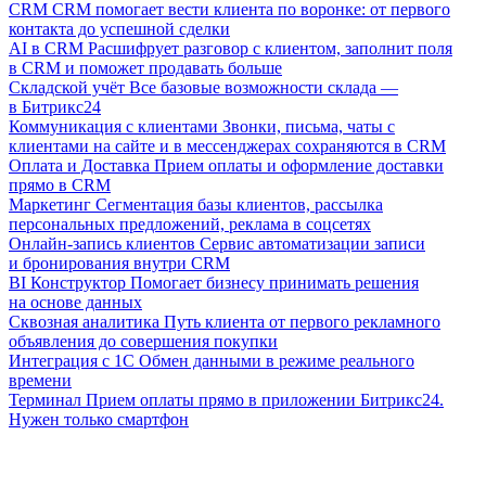
CRM
CRM помогает вести клиента по воронке: от первого
контакта до успешной сделки
AI в CRM
Расшифрует разговор с клиентом, заполнит поля
в CRM и поможет продавать больше
Складской учёт
Все базовые возможности склада —
в Битрикс24
Коммуникация с клиентами
Звонки, письма, чаты с
клиентами на сайте и в мессенджерах сохраняются в CRM
Оплата и Доставка
Прием оплаты и оформление доставки
прямо в CRM
Маркетинг
Сегментация базы клиентов, рассылка
персональных предложений, реклама в соцсетях
Онлайн-запись клиентов
Сервис автоматизации записи
и бронирования внутри CRM
BI Конструктор
Помогает бизнесу принимать решения
на основе данных
Сквозная аналитика
Путь клиента от первого рекламного
объявления до совершения покупки
Интеграция с 1С
Обмен данными в режиме реального
времени
Терминал
Прием оплаты прямо в приложении Битрикс24.
Нужен только смартфон