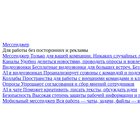
Мессенджер
Для работы без посторонних и рекламы
Мессенджер
Только для вашей компании. Никаких случайных 
Каналы
Удобно делиться новостями, проводить опросы и вовле
Видеозвонки
Бесплатные видеозвонки для больших встреч. Бе
AI в видеозвонках
Проанализирует созвоны с командой и подск
Коллабы
Пространства для работы с внешними командами и к
Опросы
Упрощают согласования и сбор мнений сотрудников
AI в чате
Поможет креативить, писать тексты, обсуждать идеи
Безопасность
Высокая степень защиты рабочей информации и
Мобильный мессенджер
Вся работа — чаты, задачи, файлы —