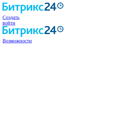
Создать
войти
Возможности