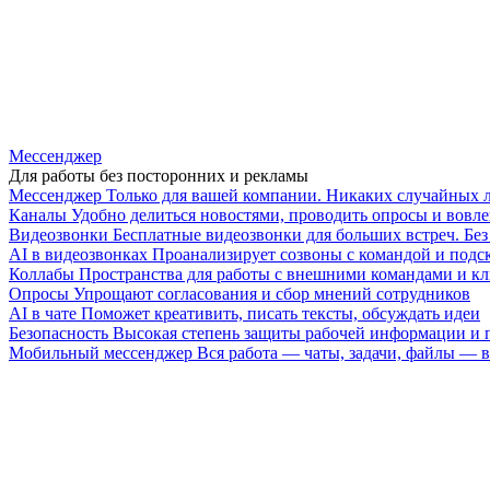
Мессенджер
Для работы без посторонних и рекламы
Мессенджер
Только для вашей компании. Никаких случайных 
Каналы
Удобно делиться новостями, проводить опросы и вовле
Видеозвонки
Бесплатные видеозвонки для больших встреч. Бе
AI в видеозвонках
Проанализирует созвоны с командой и подск
Коллабы
Пространства для работы с внешними командами и к
Опросы
Упрощают согласования и сбор мнений сотрудников
AI в чате
Поможет креативить, писать тексты, обсуждать идеи
Безопасность
Высокая степень защиты рабочей информации и
Мобильный мессенджер
Вся работа — чаты, задачи, файлы —