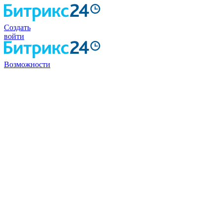
Создать
войти
Возможности