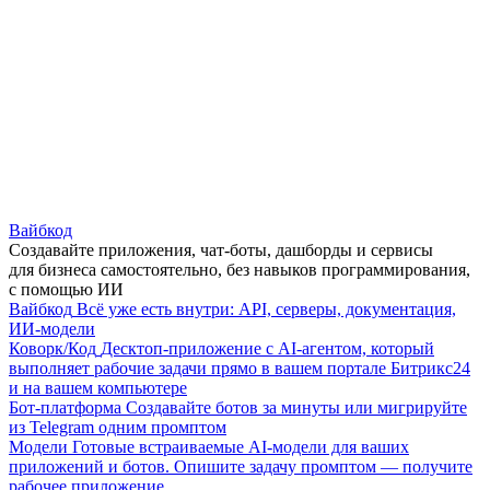
Вайбкод
Создавайте приложения, чат-боты, дашборды и сервисы
для бизнеса самостоятельно, без навыков программирования,
с помощью ИИ
Вайбкод
Всё уже есть внутри: API, серверы, документация,
ИИ-модели
Коворк/Код
Десктоп-приложение с AI-агентом, который
выполняет рабочие задачи прямо в вашем портале Битрикс24
и на вашем компьютере
Бот-платформа
Создавайте ботов за минуты или мигрируйте
из Telegram одним промптом
Модели
Готовые встраиваемые AI-модели для ваших
приложений и ботов. Опишите задачу промптом — получите
рабочее приложение