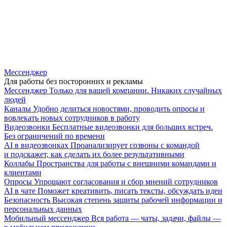
Мессенджер
Для работы без посторонних и рекламы
Мессенджер
Только для вашей компании. Никаких случайных
людей
Каналы
Удобно делиться новостями, проводить опросы и
вовлекать новых сотрудников в работу
Видеозвонки
Бесплатные видеозвонки для больших встреч.
Без ограничений по времени
AI в видеозвонках
Проанализирует созвоны с командой
и подскажет, как сделать их более результативными
Коллабы
Пространства для работы с внешними командами и
клиентами
Опросы
Упрощают согласования и сбор мнений сотрудников
AI в чате
Поможет креативить, писать тексты, обсуждать идеи
Безопасность
Высокая степень защиты рабочей информации и
персональных данных
Мобильный мессенджер
Вся работа — чаты, задачи, файлы —