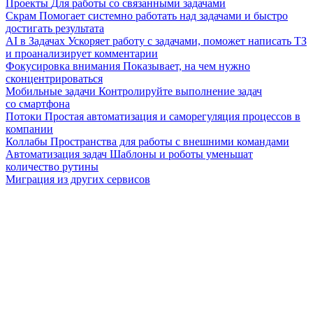
Проекты
Для работы со связанными задачами
Скрам
Помогает системно работать над задачами и быстро
достигать результата
AI в Задачах
Ускоряет работу с задачами, поможет написать ТЗ
и проанализирует комментарии
Фокусировка внимания
Показывает, на чем нужно
сконцентрироваться
Мобильные задачи
Контролируйте выполнение задач
со смартфона
Потоки
Простая автоматизация и саморегуляция процессов в
компании
Коллабы
Пространства для работы с внешними командами
Автоматизация задач
Шаблоны и роботы уменьшат
количество рутины
Миграция из других сервисов