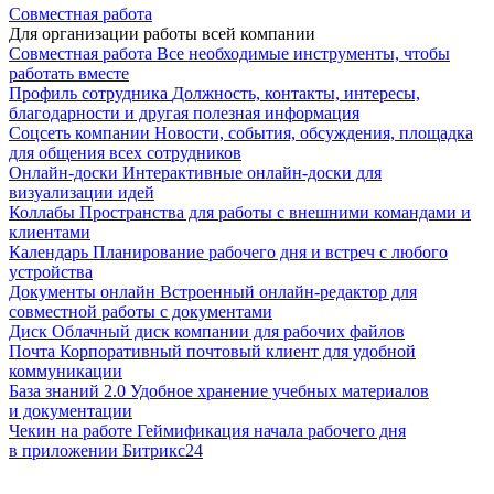
Совместная работа
Для организации работы всей компании
Совместная работа
Все необходимые инструменты, чтобы
работать вместе
Профиль сотрудника
Должность, контакты, интересы,
благодарности и другая полезная информация
Соцсеть компании
Новости, события, обсуждения, площадка
для общения всех сотрудников
Онлайн-доски
Интерактивные онлайн-доски для
визуализации идей
Коллабы
Пространства для работы с внешними командами и
клиентами
Календарь
Планирование рабочего дня и встреч с любого
устройства
Документы онлайн
Встроенный онлайн-редактор для
совместной работы с документами
Диск
Облачный диск компании для рабочих файлов
Почта
Корпоративный почтовый клиент для удобной
коммуникации
База знаний 2.0
Удобное хранение учебных материалов
и документации
Чекин на работе
Геймификация начала рабочего дня
в приложении Битрикс24