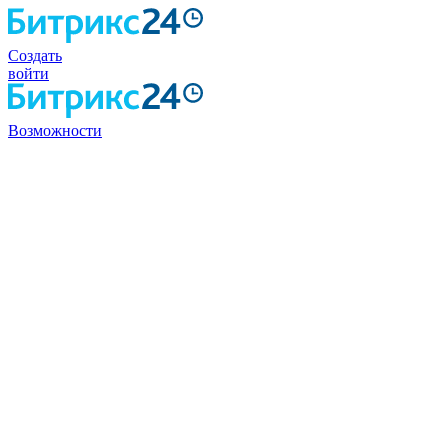
Создать
войти
Возможности