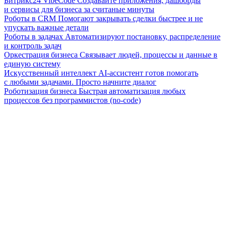
Битрикс24 VibeCode
Создавайте приложения, дашборды
и сервисы для бизнеса за считаные минуты
Роботы в CRM
Помогают закрывать сделки быстрее и не
упускать важные детали
Роботы в задачах
Автоматизируют постановку, распределение
и контроль задач
Оркестрация бизнеса
Связывает людей, процессы и данные в
единую систему
Искусственный интеллект
AI-ассистент готов помогать
с любыми задачами. Просто начните диалог
Роботизация бизнеса
Быстрая автоматизация любых
процессов без программистов (no-code)