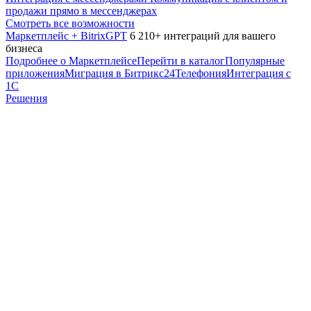
продажи прямо в мессенджерах
Смотреть все возможности
Маркетплейс + BitrixGPT
6 210+ интеграций для вашего
бизнеса
Подробнее о Маркетплейсе
Перейти в каталог
Популярные
приложения
Миграция в Битрикс24
Телефония
Интеграция с
1С
Решения