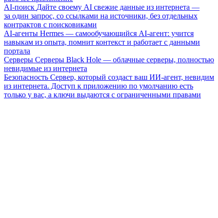
AI-поиск
Дайте своему AI свежие данные из интернета —
за один запрос, со ссылками на источники, без отдельных
контрактов с поисковиками
AI-агенты
Hermes — самообучающийся AI-агент: учится
навыкам из опыта, помнит контекст и работает с данными
портала
Серверы
Серверы Black Hole — облачные серверы, полностью
невидимые из интернета
Безопасность
Сервер, который создаст ваш ИИ-агент, невидим
из интернета. Доступ к приложению по умолчанию есть
только у вас, а ключи выдаются с ограниченными правами