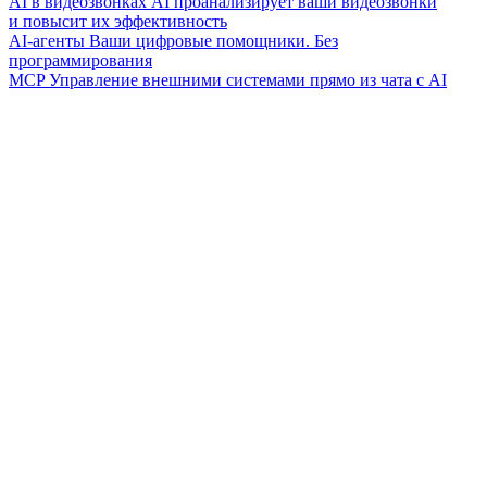
AI в видеозвонках
AI проанализирует ваши видеозвонки
и повысит их эффективность
AI-агенты
Ваши цифровые помощники. Без
программирования
MCP
Управление внешними системами прямо из чата с AI