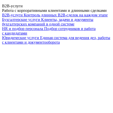
B2B-услуги
Работа с корпоративными клиентами и длинными сделками
B2B-услуги
Контроль длинных B2B-сделок на каждом этапе
Бухгалтерские услуги
Клиенты, задачи и документы
бухгалтерских компаний в одной системе
HR и подбор персонала
Подбор сотрудников и работа
с кандидатами
Юридические услуги
Единая система для ведения дел, работы
с клиентами и документооборота