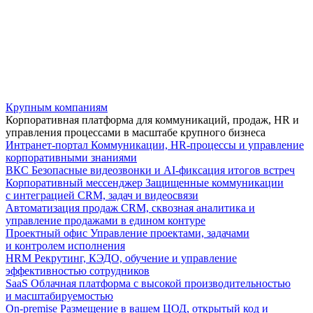
Крупным компаниям
Корпоративная платформа для коммуникаций, продаж, HR и
управления процессами в масштабе крупного бизнеса
Интранет-портал
Коммуникации, HR-процессы и управление
корпоративными знаниями
ВКС
Безопасные видеозвонки и AI-фиксация итогов встреч
Корпоративный мессенджер
Защищенные коммуникации
с интеграцией CRM, задач и видеосвязи
Автоматизация продаж
CRM, сквозная аналитика и
управление продажами в едином контуре
Проектный офис
Управление проектами, задачами
и контролем исполнения
HRM
Рекрутинг, КЭДО, обучение и управление
эффективностью сотрудников
SaaS
Облачная платформа с высокой производительностью
и масштабируемостью
On-premise
Размещение в вашем ЦОД, открытый код и