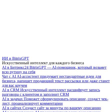
ИИ и BitrixGPT
Искусственный интеллект для каждого бизнеса
AI в Битрикс24
BitrixGPT — AI-помощник, который возьмет
всю рутину на себя
Чат с AI
AI-ассистент придумает нестандартные идеи для
бизнеса, напишет продающий текст рассылки или даже станет
для вас коучем
AI в CRM
Искусственный интеллект расшифрует запись
разговора с клиентом и заполнит CRM
AI в задачах
Поможет сформулировать описание, создаст чек-
лист, проанализирует комментарии
AI в сайтах
Создаст сайт за минуты по вашему описанию