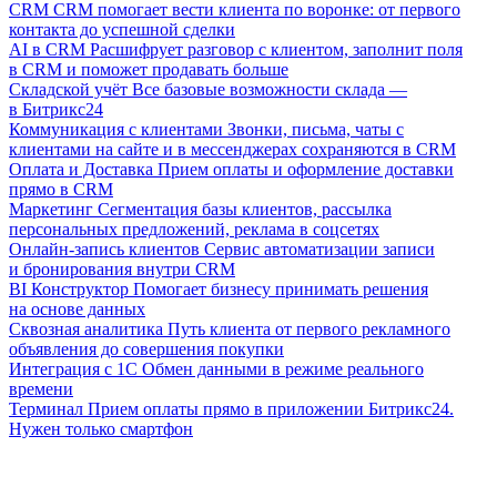
CRM
CRM помогает вести клиента по воронке: от первого
контакта до успешной сделки
AI в CRM
Расшифрует разговор с клиентом, заполнит поля
в CRM и поможет продавать больше
Складской учёт
Все базовые возможности склада —
в Битрикс24
Коммуникация с клиентами
Звонки, письма, чаты с
клиентами на сайте и в мессенджерах сохраняются в CRM
Оплата и Доставка
Прием оплаты и оформление доставки
прямо в CRM
Маркетинг
Сегментация базы клиентов, рассылка
персональных предложений, реклама в соцсетях
Онлайн-запись клиентов
Сервис автоматизации записи
и бронирования внутри CRM
BI Конструктор
Помогает бизнесу принимать решения
на основе данных
Сквозная аналитика
Путь клиента от первого рекламного
объявления до совершения покупки
Интеграция с 1С
Обмен данными в режиме реального
времени
Терминал
Прием оплаты прямо в приложении Битрикс24.
Нужен только смартфон