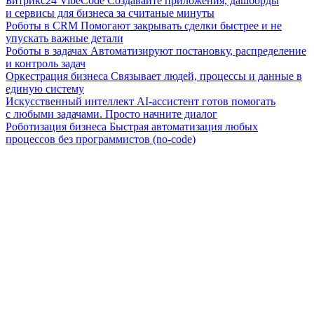
Битрикс24 VibeCode
Создавайте приложения, дашборды
и сервисы для бизнеса за считаные минуты
Роботы в CRM
Помогают закрывать сделки быстрее и не
упускать важные детали
Роботы в задачах
Автоматизируют постановку, распределение
и контроль задач
Оркестрация бизнеса
Связывает людей, процессы и данные в
единую систему
Искусственный интеллект
AI-ассистент готов помогать
с любыми задачами. Просто начните диалог
Роботизация бизнеса
Быстрая автоматизация любых
процессов без программистов (no-code)