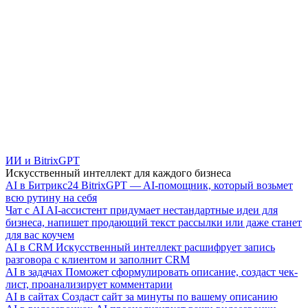
ИИ и BitrixGPT
Искусственный интеллект для каждого бизнеса
AI в Битрикс24
BitrixGPT — AI-помощник, который возьмет
всю рутину на себя
Чат с AI
AI-ассистент придумает нестандартные идеи для
бизнеса, напишет продающий текст рассылки или даже станет
для вас коучем
AI в CRM
Искусственный интеллект расшифрует запись
разговора с клиентом и заполнит CRM
AI в задачах
Поможет сформулировать описание, создаст чек-
лист, проанализирует комментарии
AI в сайтах
Создаст сайт за минуты по вашему описанию