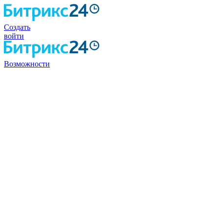
Создать
войти
Возможности