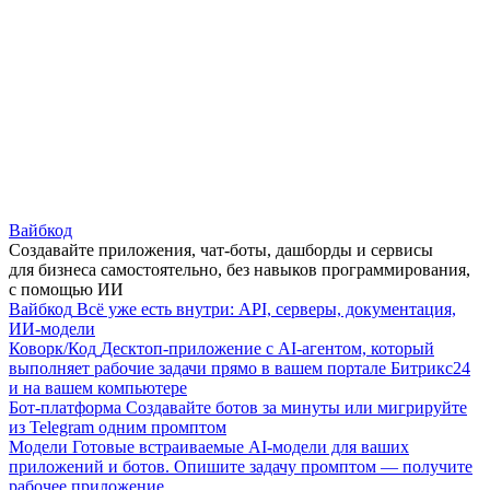
Вайбкод
Создавайте приложения, чат-боты, дашборды и сервисы
для бизнеса самостоятельно, без навыков программирования,
с помощью ИИ
Вайбкод
Всё уже есть внутри: API, серверы, документация,
ИИ-модели
Коворк/Код
Десктоп-приложение с AI-агентом, который
выполняет рабочие задачи прямо в вашем портале Битрикс24
и на вашем компьютере
Бот-платформа
Создавайте ботов за минуты или мигрируйте
из Telegram одним промптом
Модели
Готовые встраиваемые AI-модели для ваших
приложений и ботов. Опишите задачу промптом — получите
рабочее приложение