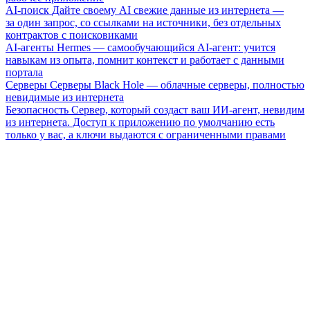
AI-поиск
Дайте своему AI свежие данные из интернета —
за один запрос, со ссылками на источники, без отдельных
контрактов с поисковиками
AI-агенты
Hermes — самообучающийся AI-агент: учится
навыкам из опыта, помнит контекст и работает с данными
портала
Серверы
Серверы Black Hole — облачные серверы, полностью
невидимые из интернета
Безопасность
Сервер, который создаст ваш ИИ-агент, невидим
из интернета. Доступ к приложению по умолчанию есть
только у вас, а ключи выдаются с ограниченными правами