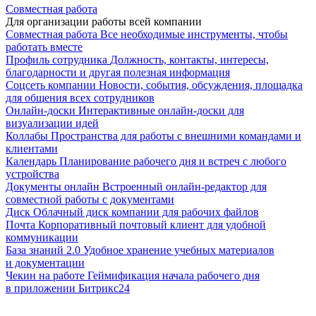
Совместная работа
Для организации работы всей компании
Совместная работа
Все необходимые инструменты, чтобы
работать вместе
Профиль сотрудника
Должность, контакты, интересы,
благодарности и другая полезная информация
Соцсеть компании
Новости, события, обсуждения, площадка
для общения всех сотрудников
Онлайн-доски
Интерактивные онлайн-доски для
визуализации идей
Коллабы
Пространства для работы с внешними командами и
клиентами
Календарь
Планирование рабочего дня и встреч с любого
устройства
Документы онлайн
Встроенный онлайн-редактор для
совместной работы с документами
Диск
Облачный диск компании для рабочих файлов
Почта
Корпоративный почтовый клиент для удобной
коммуникации
База знаний 2.0
Удобное хранение учебных материалов
и документации
Чекин на работе
Геймификация начала рабочего дня
в приложении Битрикс24