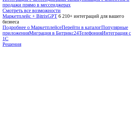
продажи прямо в мессенджерах
Смотреть все возможности
Маркетплейс + BitrixGPT
6 210+ интеграций для вашего
бизнеса
Подробнее о Маркетплейсе
Перейти в каталог
Популярные
приложения
Миграция в Битрикс24
Телефония
Интеграция с
1С
Решения