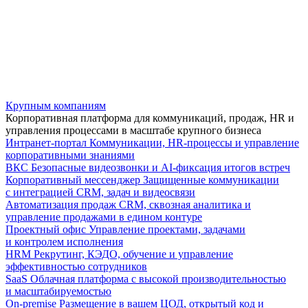
Крупным компаниям
Корпоративная платформа для коммуникаций, продаж, HR и
управления процессами в масштабе крупного бизнеса
Интранет-портал
Коммуникации, HR-процессы и управление
корпоративными знаниями
ВКС
Безопасные видеозвонки и AI-фиксация итогов встреч
Корпоративный мессенджер
Защищенные коммуникации
с интеграцией CRM, задач и видеосвязи
Автоматизация продаж
CRM, сквозная аналитика и
управление продажами в едином контуре
Проектный офис
Управление проектами, задачами
и контролем исполнения
HRM
Рекрутинг, КЭДО, обучение и управление
эффективностью сотрудников
SaaS
Облачная платформа с высокой производительностью
и масштабируемостью
On-premise
Размещение в вашем ЦОД, открытый код и