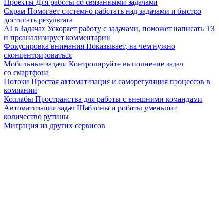
Проекты
Для работы со связанными задачами
Скрам
Помогает системно работать над задачами и быстро
достигать результата
AI в Задачах
Ускоряет работу с задачами, поможет написать ТЗ
и проанализирует комментарии
Фокусировка внимания
Показывает, на чем нужно
сконцентрироваться
Мобильные задачи
Контролируйте выполнение задач
со смартфона
Потоки
Простая автоматизация и саморегуляция процессов в
компании
Коллабы
Пространства для работы с внешними командами
Автоматизация задач
Шаблоны и роботы уменьшат
количество рутины
Миграция из других сервисов