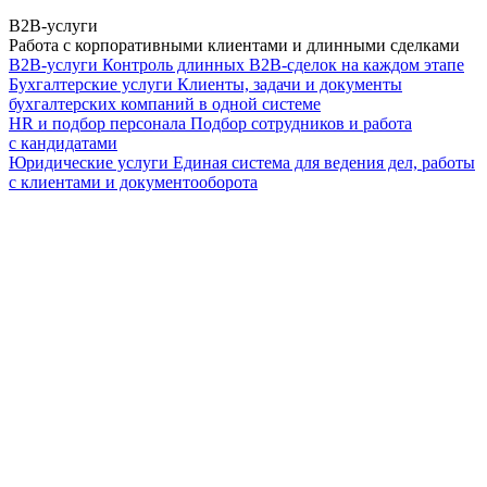
B2B-услуги
Работа с корпоративными клиентами и длинными сделками
B2B-услуги
Контроль длинных B2B-сделок на каждом этапе
Бухгалтерские услуги
Клиенты, задачи и документы
бухгалтерских компаний в одной системе
HR и подбор персонала
Подбор сотрудников и работа
с кандидатами
Юридические услуги
Единая система для ведения дел, работы
с клиентами и документооборота