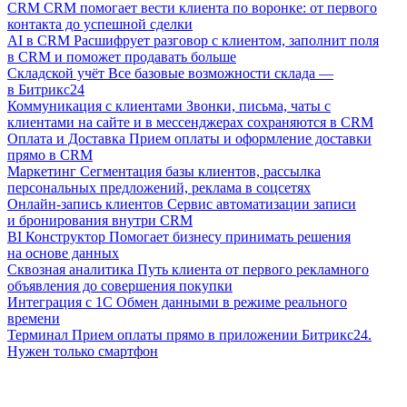
CRM
CRM помогает вести клиента по воронке: от первого
контакта до успешной сделки
AI в CRM
Расшифрует разговор с клиентом, заполнит поля
в CRM и поможет продавать больше
Складской учёт
Все базовые возможности склада —
в Битрикс24
Коммуникация с клиентами
Звонки, письма, чаты с
клиентами на сайте и в мессенджерах сохраняются в CRM
Оплата и Доставка
Прием оплаты и оформление доставки
прямо в CRM
Маркетинг
Сегментация базы клиентов, рассылка
персональных предложений, реклама в соцсетях
Онлайн-запись клиентов
Сервис автоматизации записи
и бронирования внутри CRM
BI Конструктор
Помогает бизнесу принимать решения
на основе данных
Сквозная аналитика
Путь клиента от первого рекламного
объявления до совершения покупки
Интеграция с 1С
Обмен данными в режиме реального
времени
Терминал
Прием оплаты прямо в приложении Битрикс24.
Нужен только смартфон