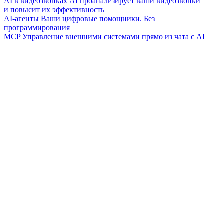
AI в видеозвонках
AI проанализирует ваши видеозвонки
и повысит их эффективность
AI-агенты
Ваши цифровые помощники. Без
программирования
MCP
Управление внешними системами прямо из чата с AI