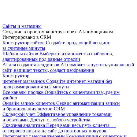
Сайты и магазины
Создание в простом конструкторе с AI-помощником.
Интегрировано в CRM
Конструктор сайтов
Создайте продающий лендинг
за считаные минуты
Шаблоны сайтов
Выберите из множества шаблонов,
адаптированных под разные отрасли
AI для создания лендингов
AI поможет запустить уникальный
сайт, напишет тексты, создаст изображения
Конструктор
интернет-магазинов
Создайте интернет-магазин без
программирования за 2 минуты
Все каналы продаж
Общайтесь с клиентами там, где им
удобно
Онлайн-запись клиентов
Сервис автоматизации записи
и бронирования внутри CRM
Складской учет
Эффективное управление товарами
и остатками. Доступ с любого устройства
Сквозная аналитика
Перед вами весь путь клиента —
от первого визита на сайт до повторных покупок
Интеграция с мессенджерами
Коммуникация с клиентом и