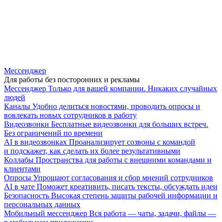
Мессенджер
Для работы без посторонних и рекламы
Мессенджер
Только для вашей компании. Никаких случайных
людей
Каналы
Удобно делиться новостями, проводить опросы и
вовлекать новых сотрудников в работу
Видеозвонки
Бесплатные видеозвонки для больших встреч.
Без ограничений по времени
AI в видеозвонках
Проанализирует созвоны с командой
и подскажет, как сделать их более результативными
Коллабы
Пространства для работы с внешними командами и
клиентами
Опросы
Упрощают согласования и сбор мнений сотрудников
AI в чате
Поможет креативить, писать тексты, обсуждать идеи
Безопасность
Высокая степень защиты рабочей информации и
персональных данных
Мобильный мессенджер
Вся работа — чаты, задачи, файлы —