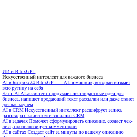
ИИ и BitrixGPT
Искусственный интеллект для каждого бизнеса
AI в Битрикс24
BitrixGPT — AI-помощник, который возьмет
всю рутину на себя
Чат с AI
AI-ассистент придумает нестандартные идеи для
бизнеса, напишет продающий текст рассылки или даже станет
для вас коучем
AI в CRM
Искусственный интеллект расшифрует запись
разговора с клиентом и заполнит CRM
AI в задачах
Поможет сформулировать описание, создаст чек-
лист, проанализирует комментарии
AI в сайтах
Создаст сайт за минуты по вашему описанию