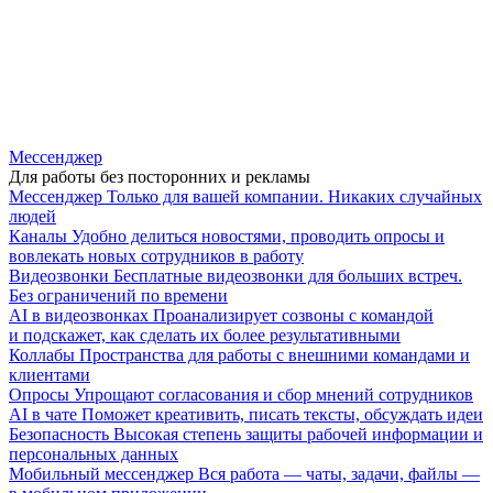
Мессенджер
Для работы без посторонних и рекламы
Мессенджер
Только для вашей компании. Никаких случайных
людей
Каналы
Удобно делиться новостями, проводить опросы и
вовлекать новых сотрудников в работу
Видеозвонки
Бесплатные видеозвонки для больших встреч.
Без ограничений по времени
AI в видеозвонках
Проанализирует созвоны с командой
и подскажет, как сделать их более результативными
Коллабы
Пространства для работы с внешними командами и
клиентами
Опросы
Упрощают согласования и сбор мнений сотрудников
AI в чате
Поможет креативить, писать тексты, обсуждать идеи
Безопасность
Высокая степень защиты рабочей информации и
персональных данных
Мобильный мессенджер
Вся работа — чаты, задачи, файлы —