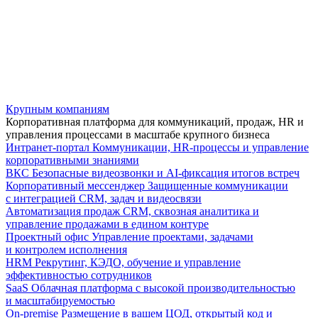
Крупным компаниям
Корпоративная платформа для коммуникаций, продаж, HR и
управления процессами в масштабе крупного бизнеса
Интранет-портал
Коммуникации, HR-процессы и управление
корпоративными знаниями
ВКС
Безопасные видеозвонки и AI-фиксация итогов встреч
Корпоративный мессенджер
Защищенные коммуникации
с интеграцией CRM, задач и видеосвязи
Автоматизация продаж
CRM, сквозная аналитика и
управление продажами в едином контуре
Проектный офис
Управление проектами, задачами
и контролем исполнения
HRM
Рекрутинг, КЭДО, обучение и управление
эффективностью сотрудников
SaaS
Облачная платформа с высокой производительностью
и масштабируемостью
On-premise
Размещение в вашем ЦОД, открытый код и