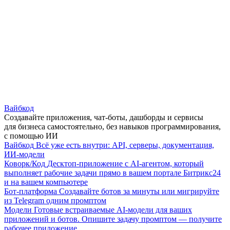
Вайбкод
Создавайте приложения, чат-боты, дашборды и сервисы
для бизнеса самостоятельно, без навыков программирования,
с помощью ИИ
Вайбкод
Всё уже есть внутри: API, серверы, документация,
ИИ-модели
Коворк/Код
Десктоп-приложение с AI-агентом, который
выполняет рабочие задачи прямо в вашем портале Битрикс24
и на вашем компьютере
Бот-платформа
Создавайте ботов за минуты или мигрируйте
из Telegram одним промптом
Модели
Готовые встраиваемые AI-модели для ваших
приложений и ботов. Опишите задачу промптом — получите
рабочее приложение