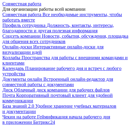
Совместная работа
Для организации работы всей компании
Совместная работа
Все необходимые инструменты, чтобы
работать вместе
Профиль сотрудника
Должность, контакты, интересы,
благодарности и другая полезная информация
Соцсеть компании
Новости, события, обсуждения, площадка
для общения всех сотрудников
Онлайн-доски
Интерактивные онлайн-доски для
визуализации идей
Коллабы
Пространства для работы с внешними командами и
клиентами
Календарь
Планирование рабочего дня и встреч с любого
устройства
Документы онлайн
Встроенный онлайн-редактор для
совместной работы с документами
Диск
Облачный диск компании для рабочих файлов
Почта
Корпоративный почтовый клиент для удобной
коммуникации
База знаний 2.0
Удобное хранение учебных материалов
и документации
Чекин на работе
Геймификация начала рабочего дня
в приложении Битрикс24