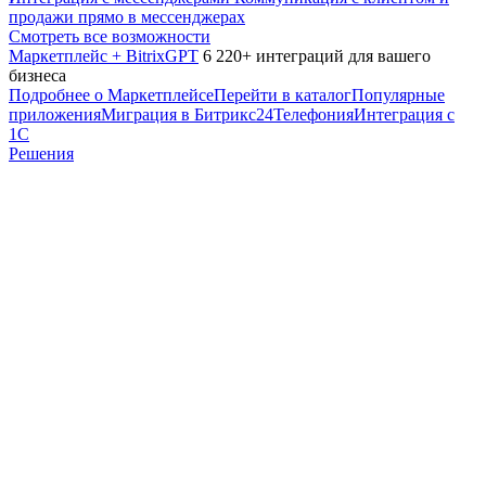
продажи прямо в мессенджерах
Смотреть все возможности
Маркетплейс + BitrixGPT
6 220+ интеграций для вашего
бизнеса
Подробнее о Маркетплейсе
Перейти в каталог
Популярные
приложения
Миграция в Битрикс24
Телефония
Интеграция с
1С
Решения