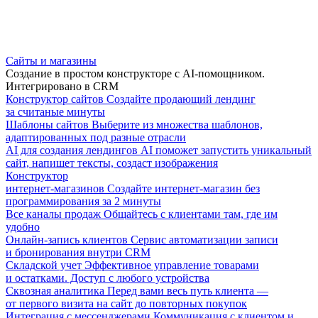
Сайты и магазины
Создание в простом конструкторе с AI-помощником.
Интегрировано в CRM
Конструктор сайтов
Создайте продающий лендинг
за считаные минуты
Шаблоны сайтов
Выберите из множества шаблонов,
адаптированных под разные отрасли
AI для создания лендингов
AI поможет запустить уникальный
сайт, напишет тексты, создаст изображения
Конструктор
интернет-магазинов
Создайте интернет-магазин без
программирования за 2 минуты
Все каналы продаж
Общайтесь с клиентами там, где им
удобно
Онлайн-запись клиентов
Сервис автоматизации записи
и бронирования внутри CRM
Складской учет
Эффективное управление товарами
и остатками. Доступ с любого устройства
Сквозная аналитика
Перед вами весь путь клиента —
от первого визита на сайт до повторных покупок
Интеграция с мессенджерами
Коммуникация с клиентом и