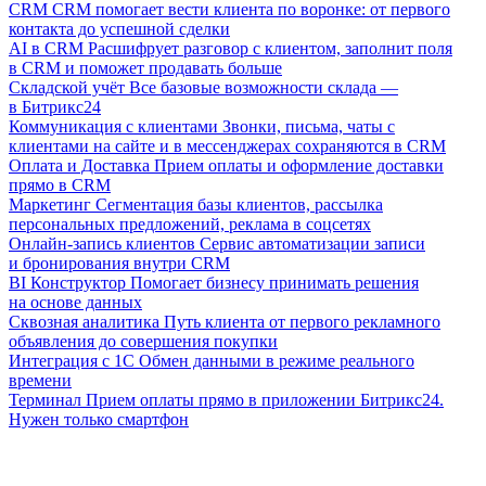
CRM
CRM помогает вести клиента по воронке: от первого
контакта до успешной сделки
AI в CRM
Расшифрует разговор с клиентом, заполнит поля
в CRM и поможет продавать больше
Складской учёт
Все базовые возможности склада —
в Битрикс24
Коммуникация с клиентами
Звонки, письма, чаты с
клиентами на сайте и в мессенджерах сохраняются в CRM
Оплата и Доставка
Прием оплаты и оформление доставки
прямо в CRM
Маркетинг
Сегментация базы клиентов, рассылка
персональных предложений, реклама в соцсетях
Онлайн-запись клиентов
Сервис автоматизации записи
и бронирования внутри CRM
BI Конструктор
Помогает бизнесу принимать решения
на основе данных
Сквозная аналитика
Путь клиента от первого рекламного
объявления до совершения покупки
Интеграция с 1С
Обмен данными в режиме реального
времени
Терминал
Прием оплаты прямо в приложении Битрикс24.
Нужен только смартфон