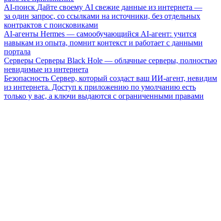
AI-поиск
Дайте своему AI свежие данные из интернета —
за один запрос, со ссылками на источники, без отдельных
контрактов с поисковиками
AI-агенты
Hermes — самообучающийся AI-агент: учится
навыкам из опыта, помнит контекст и работает с данными
портала
Серверы
Серверы Black Hole — облачные серверы, полностью
невидимые из интернета
Безопасность
Сервер, который создаст ваш ИИ-агент, невидим
из интернета. Доступ к приложению по умолчанию есть
только у вас, а ключи выдаются с ограниченными правами