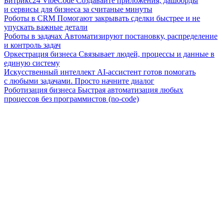
Битрикс24 VibeCode
Создавайте приложения, дашборды
и сервисы для бизнеса за считаные минуты
Роботы в CRM
Помогают закрывать сделки быстрее и не
упускать важные детали
Роботы в задачах
Автоматизируют постановку, распределение
и контроль задач
Оркестрация бизнеса
Связывает людей, процессы и данные в
единую систему
Искусственный интеллект
AI-ассистент готов помогать
с любыми задачами. Просто начните диалог
Роботизация бизнеса
Быстрая автоматизация любых
процессов без программистов (no-code)