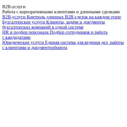
B2B-услуги
Работа с корпоративными клиентами и длинными сделками
B2B-услуги
Контроль длинных B2B-сделок на каждом этапе
Бухгалтерские услуги
Клиенты, задачи и документы
бухгалтерских компаний в одной системе
HR и подбор персонала
Подбор сотрудников и работа
с кандидатами
Юридические услуги
Единая система для ведения дел, работы
с клиентами и документооборота