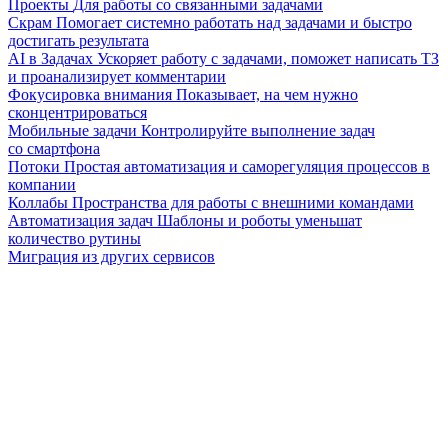
Проекты
Для работы со связанными задачами
Скрам
Помогает системно работать над задачами и быстро
достигать результата
AI в Задачах
Ускоряет работу с задачами, поможет написать ТЗ
и проанализирует комментарии
Фокусировка внимания
Показывает, на чем нужно
сконцентрироваться
Мобильные задачи
Контролируйте выполнение задач
со смартфона
Потоки
Простая автоматизация и саморегуляция процессов в
компании
Коллабы
Пространства для работы с внешними командами
Автоматизация задач
Шаблоны и роботы уменьшат
количество рутины
Миграция из других сервисов