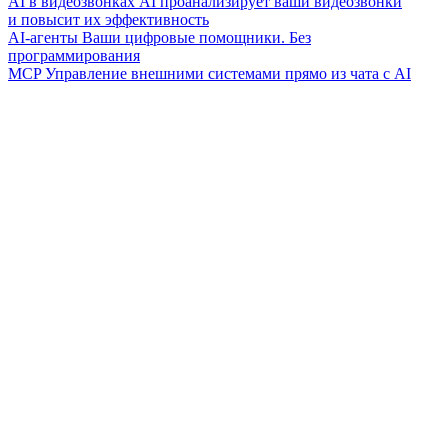
AI в видеозвонках
AI проанализирует ваши видеозвонки
и повысит их эффективность
AI-агенты
Ваши цифровые помощники. Без
программирования
MCP
Управление внешними системами прямо из чата с AI