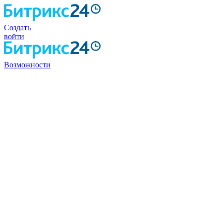
Создать
войти
Возможности