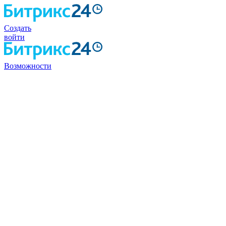
Создать
войти
Возможности