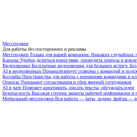
Мессенджер
Для работы без посторонних и рекламы
Мессенджер
Только для вашей компании. Никаких случайных 
Каналы
Удобно делиться новостями, проводить опросы и вовле
Видеозвонки
Бесплатные видеозвонки для больших встреч. Бе
AI в видеозвонках
Проанализирует созвоны с командой и подск
Коллабы
Пространства для работы с внешними командами и к
Опросы
Упрощают согласования и сбор мнений сотрудников
AI в чате
Поможет креативить, писать тексты, обсуждать идеи
Безопасность
Высокая степень защиты рабочей информации и
Мобильный мессенджер
Вся работа — чаты, задачи, файлы —