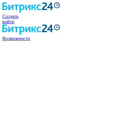
Создать
войти
Возможности