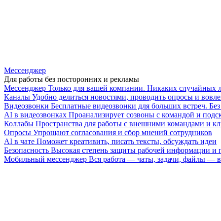
Мессенджер
Для работы без посторонних и рекламы
Мессенджер
Только для вашей компании. Никаких случайных 
Каналы
Удобно делиться новостями, проводить опросы и вовле
Видеозвонки
Бесплатные видеозвонки для больших встреч. Бе
AI в видеозвонках
Проанализирует созвоны с командой и подск
Коллабы
Пространства для работы с внешними командами и к
Опросы
Упрощают согласования и сбор мнений сотрудников
AI в чате
Поможет креативить, писать тексты, обсуждать идеи
Безопасность
Высокая степень защиты рабочей информации и
Мобильный мессенджер
Вся работа — чаты, задачи, файлы —