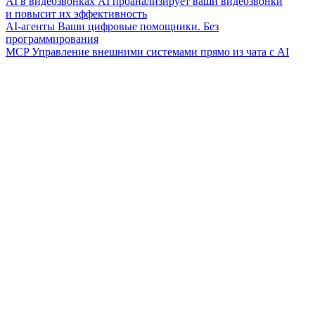
AI в видеозвонках
AI проанализирует ваши видеозвонки
и повысит их эффективность
AI-агенты
Ваши цифровые помощники. Без
программирования
MCP
Управление внешними системами прямо из чата с AI