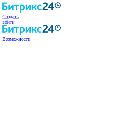
Создать
войти
Возможности