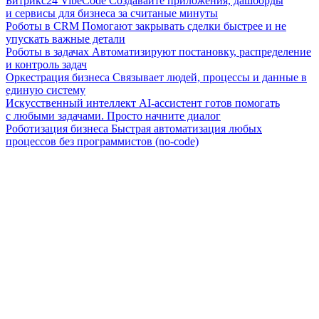
Битрикс24 VibeCode
Создавайте приложения, дашборды
и сервисы для бизнеса за считаные минуты
Роботы в CRM
Помогают закрывать сделки быстрее и не
упускать важные детали
Роботы в задачах
Автоматизируют постановку, распределение
и контроль задач
Оркестрация бизнеса
Связывает людей, процессы и данные в
единую систему
Искусственный интеллект
AI-ассистент готов помогать
с любыми задачами. Просто начните диалог
Роботизация бизнеса
Быстрая автоматизация любых
процессов без программистов (no-code)