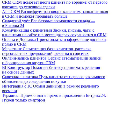
CRM
CRM помогает вести клиента по воронке: от первого
контакта до успешной сделки
AI в CRM
Расшифрует разговор с клиентом, заполнит поля
в CRM и поможет продавать больше
Складской учёт
Все базовые возможности склада —
в Битрикс24
Коммуникация с клиентами
Звонки, письма, чаты с
клиентами на сайте и в мессенджерах сохраняются в CRM
Оплата и Доставка
Прием оплаты и оформление доставки
прямо в CRM
Маркетинг
Сегментация базы клиентов, рассылка
персональных предложений, реклама в соцсетях
Онлайн-запись клиентов
Сервис автоматизации записи
и бронирования внутри CRM
BI Конструктор
Помогает бизнесу принимать решения
на основе данных
Сквозная аналитика
Путь клиента от первого рекламного
объявления до совершения покупки
Интеграция с 1С
Обмен данными в режиме реального
времени
Терминал
Прием оплаты прямо в приложении Битрикс24.
Нужен только смартфон