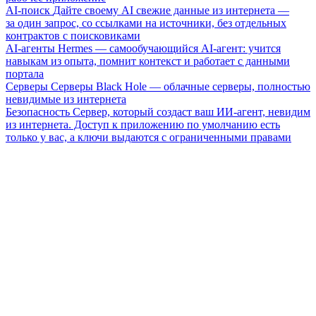
AI-поиск
Дайте своему AI свежие данные из интернета —
за один запрос, со ссылками на источники, без отдельных
контрактов с поисковиками
AI-агенты
Hermes — самообучающийся AI-агент: учится
навыкам из опыта, помнит контекст и работает с данными
портала
Серверы
Серверы Black Hole — облачные серверы, полностью
невидимые из интернета
Безопасность
Сервер, который создаст ваш ИИ-агент, невидим
из интернета. Доступ к приложению по умолчанию есть
только у вас, а ключи выдаются с ограниченными правами