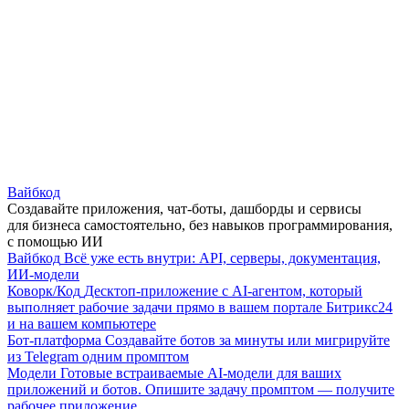
Вайбкод
Создавайте приложения, чат-боты, дашборды и сервисы
для бизнеса самостоятельно, без навыков программирования,
с помощью ИИ
Вайбкод
Всё уже есть внутри: API, серверы, документация,
ИИ-модели
Коворк/Код
Десктоп-приложение с AI-агентом, который
выполняет рабочие задачи прямо в вашем портале Битрикс24
и на вашем компьютере
Бот-платформа
Создавайте ботов за минуты или мигрируйте
из Telegram одним промптом
Модели
Готовые встраиваемые AI-модели для ваших
приложений и ботов. Опишите задачу промптом — получите
рабочее приложение