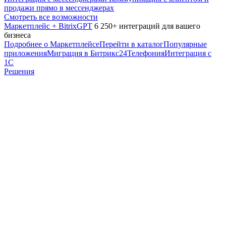
продажи прямо в мессенджерах
Смотреть все возможности
Маркетплейс + BitrixGPT
6 250+ интеграций для вашего
бизнеса
Подробнее о Маркетплейсе
Перейти в каталог
Популярные
приложения
Миграция в Битрикс24
Телефония
Интеграция с
1С
Решения