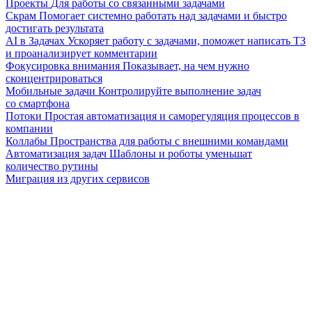
Проекты
Для работы со связанными задачами
Скрам
Помогает системно работать над задачами и быстро
достигать результата
AI в Задачах
Ускоряет работу с задачами, поможет написать ТЗ
и проанализирует комментарии
Фокусировка внимания
Показывает, на чем нужно
сконцентрироваться
Мобильные задачи
Контролируйте выполнение задач
со смартфона
Потоки
Простая автоматизация и саморегуляция процессов в
компании
Коллабы
Пространства для работы с внешними командами
Автоматизация задач
Шаблоны и роботы уменьшат
количество рутины
Миграция из других сервисов