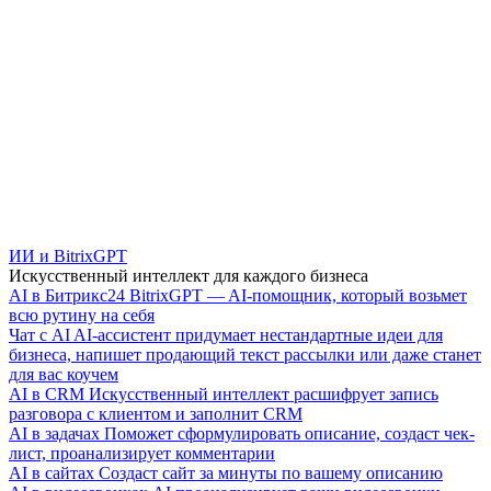
ИИ и BitrixGPT
Искусственный интеллект для каждого бизнеса
AI в Битрикс24
BitrixGPT — AI-помощник, который возьмет
всю рутину на себя
Чат с AI
AI-ассистент придумает нестандартные идеи для
бизнеса, напишет продающий текст рассылки или даже станет
для вас коучем
AI в CRM
Искусственный интеллект расшифрует запись
разговора с клиентом и заполнит CRM
AI в задачах
Поможет сформулировать описание, создаст чек-
лист, проанализирует комментарии
AI в сайтах
Создаст сайт за минуты по вашему описанию