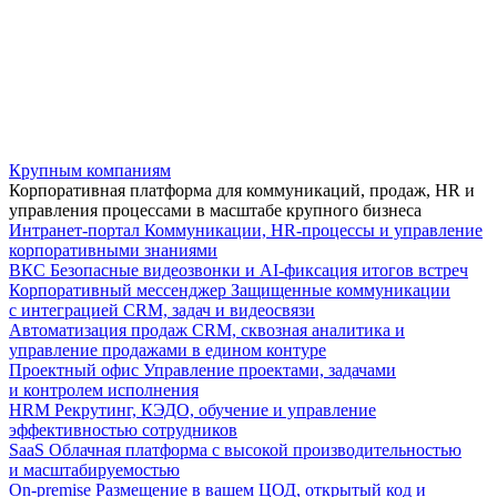
Крупным компаниям
Корпоративная платформа для коммуникаций, продаж, HR и
управления процессами в масштабе крупного бизнеса
Интранет-портал
Коммуникации, HR-процессы и управление
корпоративными знаниями
ВКС
Безопасные видеозвонки и AI-фиксация итогов встреч
Корпоративный мессенджер
Защищенные коммуникации
с интеграцией CRM, задач и видеосвязи
Автоматизация продаж
CRM, сквозная аналитика и
управление продажами в едином контуре
Проектный офис
Управление проектами, задачами
и контролем исполнения
HRM
Рекрутинг, КЭДО, обучение и управление
эффективностью сотрудников
SaaS
Облачная платформа с высокой производительностью
и масштабируемостью
On-premise
Размещение в вашем ЦОД, открытый код и