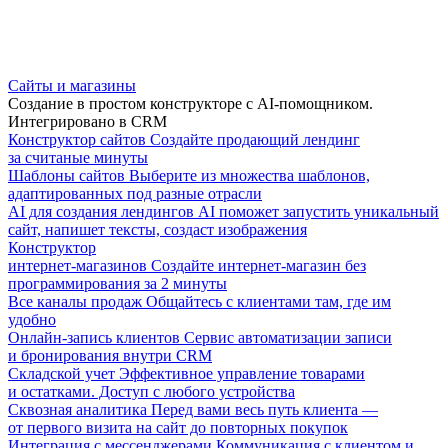
Сайты и магазины
Создание в простом конструкторе с AI-помощником.
Интегрировано в CRM
Конструктор сайтов
Создайте продающий лендинг
за считаные минуты
Шаблоны сайтов
Выберите из множества шаблонов,
адаптированных под разные отрасли
AI для создания лендингов
AI поможет запустить уникальный
сайт, напишет тексты, создаст изображения
Конструктор
интернет-магазинов
Создайте интернет-магазин без
программирования за 2 минуты
Все каналы продаж
Общайтесь с клиентами там, где им
удобно
Онлайн-запись клиентов
Сервис автоматизации записи
и бронирования внутри CRM
Складской учет
Эффективное управление товарами
и остатками. Доступ с любого устройства
Сквозная аналитика
Перед вами весь путь клиента —
от первого визита на сайт до повторных покупок
Интеграция с мессенджерами
Коммуникация с клиентом и