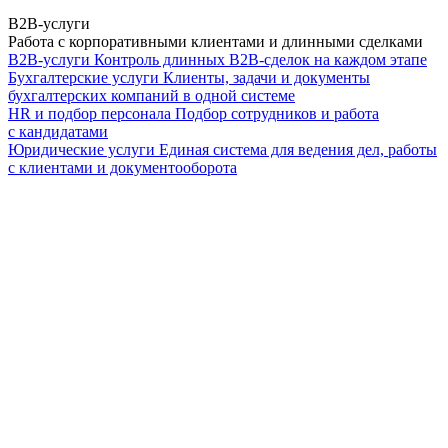
B2B-услуги
Работа с корпоративными клиентами и длинными сделками
B2B-услуги
Контроль длинных B2B-сделок на каждом этапе
Бухгалтерские услуги
Клиенты, задачи и документы
бухгалтерских компаний в одной системе
HR и подбор персонала
Подбор сотрудников и работа
с кандидатами
Юридические услуги
Единая система для ведения дел, работы
с клиентами и документооборота