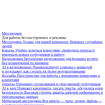
Мессенджер
Для работы без посторонних и рекламы
Мессенджер
Только для вашей компании. Никаких случайных
людей
Каналы
Удобно делиться новостями, проводить опросы и
вовлекать новых сотрудников в работу
Видеозвонки
Бесплатные видеозвонки для больших встреч.
Без ограничений по времени
AI в видеозвонках
Проанализирует созвоны с командой
и подскажет, как сделать их более результативными
Коллабы
Пространства для работы с внешними командами и
клиентами
Опросы
Упрощают согласования и сбор мнений сотрудников
AI в чате
Поможет креативить, писать тексты, обсуждать идеи
Безопасность
Высокая степень защиты рабочей информации и
персональных данных
Мобильный мессенджер
Вся работа — чаты, задачи, файлы —