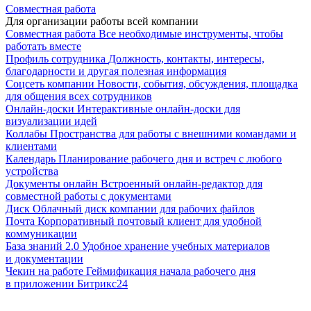
Совместная работа
Для организации работы всей компании
Совместная работа
Все необходимые инструменты, чтобы
работать вместе
Профиль сотрудника
Должность, контакты, интересы,
благодарности и другая полезная информация
Соцсеть компании
Новости, события, обсуждения, площадка
для общения всех сотрудников
Онлайн-доски
Интерактивные онлайн-доски для
визуализации идей
Коллабы
Пространства для работы с внешними командами и
клиентами
Календарь
Планирование рабочего дня и встреч с любого
устройства
Документы онлайн
Встроенный онлайн-редактор для
совместной работы с документами
Диск
Облачный диск компании для рабочих файлов
Почта
Корпоративный почтовый клиент для удобной
коммуникации
База знаний 2.0
Удобное хранение учебных материалов
и документации
Чекин на работе
Геймификация начала рабочего дня
в приложении Битрикс24