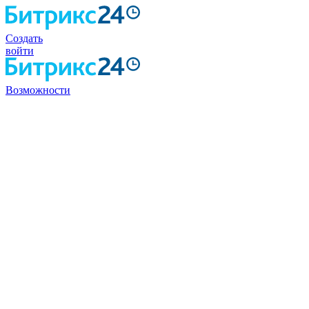
Создать
войти
Возможности