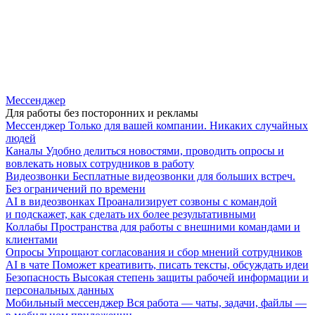
Мессенджер
Для работы без посторонних и рекламы
Мессенджер
Только для вашей компании. Никаких случайных
людей
Каналы
Удобно делиться новостями, проводить опросы и
вовлекать новых сотрудников в работу
Видеозвонки
Бесплатные видеозвонки для больших встреч.
Без ограничений по времени
AI в видеозвонках
Проанализирует созвоны с командой
и подскажет, как сделать их более результативными
Коллабы
Пространства для работы с внешними командами и
клиентами
Опросы
Упрощают согласования и сбор мнений сотрудников
AI в чате
Поможет креативить, писать тексты, обсуждать идеи
Безопасность
Высокая степень защиты рабочей информации и
персональных данных
Мобильный мессенджер
Вся работа — чаты, задачи, файлы —