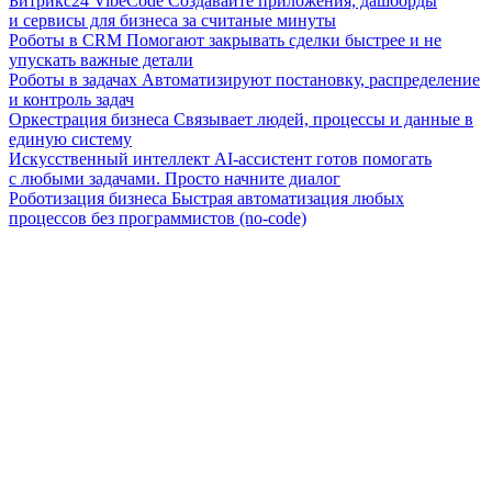
Битрикс24 VibeCode
Создавайте приложения, дашборды
и сервисы для бизнеса за считаные минуты
Роботы в CRM
Помогают закрывать сделки быстрее и не
упускать важные детали
Роботы в задачах
Автоматизируют постановку, распределение
и контроль задач
Оркестрация бизнеса
Связывает людей, процессы и данные в
единую систему
Искусственный интеллект
AI-ассистент готов помогать
с любыми задачами. Просто начните диалог
Роботизация бизнеса
Быстрая автоматизация любых
процессов без программистов (no-code)