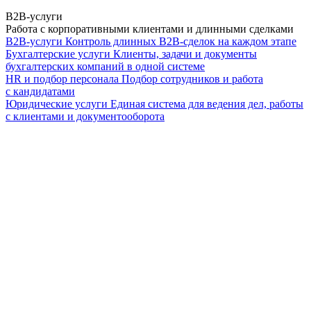
B2B-услуги
Работа с корпоративными клиентами и длинными сделками
B2B-услуги
Контроль длинных B2B-сделок на каждом этапе
Бухгалтерские услуги
Клиенты, задачи и документы
бухгалтерских компаний в одной системе
HR и подбор персонала
Подбор сотрудников и работа
с кандидатами
Юридические услуги
Единая система для ведения дел, работы
с клиентами и документооборота