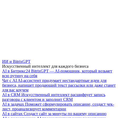
ИИ и BitrixGPT
Искусственный интеллект для каждого бизнеса
AI в Битрикс24
BitrixGPT — AI-помощник, который возьмет
всю рутину на себя
Чат с AI
AI-ассистент придумает нестандартные идеи для
бизнеса, напишет продающий текст рассылки или даже станет
для вас коучем
AI в CRM
Искусственный интеллект расшифрует запись
разговора с клиентом и заполнит CRM
AI в задачах
Поможет сформулировать описание, создаст чек-
лист, проанализирует комментарии
AI в сайтах
Создаст сайт за минуты по вашему описанию