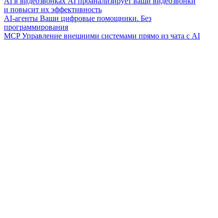
AI в видеозвонках
AI проанализирует ваши видеозвонки
и повысит их эффективность
AI-агенты
Ваши цифровые помощники. Без
программирования
MCP
Управление внешними системами прямо из чата с AI