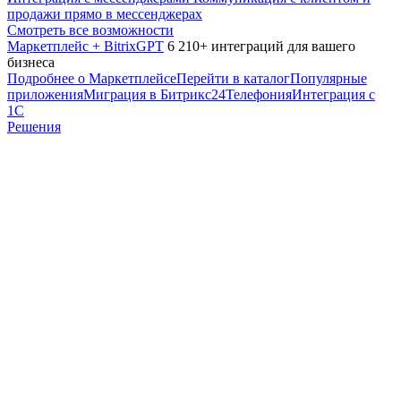
продажи прямо в мессенджерах
Смотреть все возможности
Маркетплейс + BitrixGPT
6 210+ интеграций для вашего
бизнеса
Подробнее о Маркетплейсе
Перейти в каталог
Популярные
приложения
Миграция в Битрикс24
Телефония
Интеграция с
1С
Решения