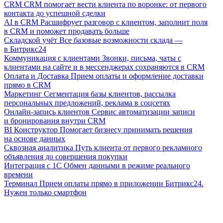
CRM
CRM помогает вести клиента по воронке: от первого
контакта до успешной сделки
AI в CRM
Расшифрует разговор с клиентом, заполнит поля
в CRM и поможет продавать больше
Складской учёт
Все базовые возможности склада —
в Битрикс24
Коммуникация с клиентами
Звонки, письма, чаты с
клиентами на сайте и в мессенджерах сохраняются в CRM
Оплата и Доставка
Прием оплаты и оформление доставки
прямо в CRM
Маркетинг
Сегментация базы клиентов, рассылка
персональных предложений, реклама в соцсетях
Онлайн-запись клиентов
Сервис автоматизации записи
и бронирования внутри CRM
BI Конструктор
Помогает бизнесу принимать решения
на основе данных
Сквозная аналитика
Путь клиента от первого рекламного
объявления до совершения покупки
Интеграция с 1С
Обмен данными в режиме реального
времени
Терминал
Прием оплаты прямо в приложении Битрикс24.
Нужен только смартфон