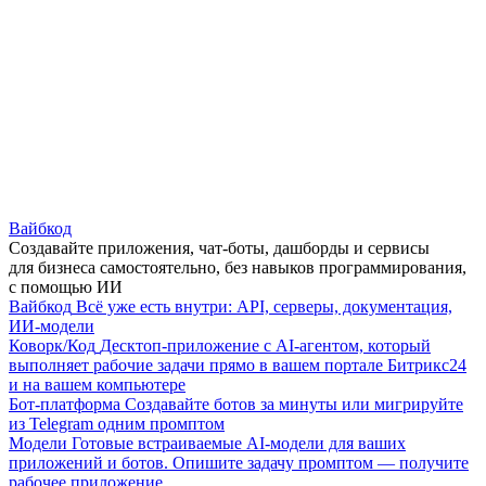
Вайбкод
Создавайте приложения, чат-боты, дашборды и сервисы
для бизнеса самостоятельно, без навыков программирования,
с помощью ИИ
Вайбкод
Всё уже есть внутри: API, серверы, документация,
ИИ-модели
Коворк/Код
Десктоп-приложение с AI-агентом, который
выполняет рабочие задачи прямо в вашем портале Битрикс24
и на вашем компьютере
Бот-платформа
Создавайте ботов за минуты или мигрируйте
из Telegram одним промптом
Модели
Готовые встраиваемые AI-модели для ваших
приложений и ботов. Опишите задачу промптом — получите
рабочее приложение