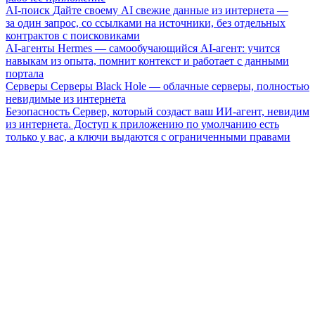
AI-поиск
Дайте своему AI свежие данные из интернета —
за один запрос, со ссылками на источники, без отдельных
контрактов с поисковиками
AI-агенты
Hermes — самообучающийся AI-агент: учится
навыкам из опыта, помнит контекст и работает с данными
портала
Серверы
Серверы Black Hole — облачные серверы, полностью
невидимые из интернета
Безопасность
Сервер, который создаст ваш ИИ-агент, невидим
из интернета. Доступ к приложению по умолчанию есть
только у вас, а ключи выдаются с ограниченными правами