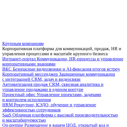
Крупным компаниям
Корпоративная платформа для коммуникаций, продаж, HR и
управления процессами в масштабе крупного бизнеса
Интранет-портал
Коммуникации, HR-процессы и управление
корпоративными знаниями
ВКС
Безопасные видеозвонки и AI-фиксация итогов встреч
Корпоративный мессенджер
Защищенные коммуникации
с интеграцией CRM, задач и видеосвязи
Автоматизация продаж
CRM, сквозная аналитика и
управление продажами в едином контуре
Проектный офис
Управление проектами, задачами
и контролем исполнения
HRM
Рекрутинг, КЭДО, обучение и управление
эффективностью сотрудников
SaaS
Облачная платформа с высокой производительностью
и масштабируемостью
On-premise
Размещение в вашем ЦОД, открытый код и