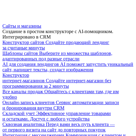
Сайты и магазины
Создание в простом конструкторе с AI-помощником.
Интегрировано в CRM
Конструктор сайтов
Создайте продающий лендинг
за считаные минуты
Шаблоны сайтов
Выберите из множества шаблонов,
адаптированных под разные отрасли
AI для создания лендингов
AI поможет запустить уникальный
сайт, напишет тексты, создаст изображения
Конструктор
интернет-магазинов
Создайте интернет-магазин без
программирования за 2 минуты
Все каналы продаж
Общайтесь с клиентами там, где им
удобно
Онлайн-запись клиентов
Сервис автоматизации записи
и бронирования внутри CRM
Складской учет
Эффективное управление товарами
и остатками. Доступ с любого устройства
Сквозная аналитика
Перед вами весь путь клиента —
от первого визита на сайт до повторных покупок
Интеграция с мессенджерами
Коммуникация с клиентом и