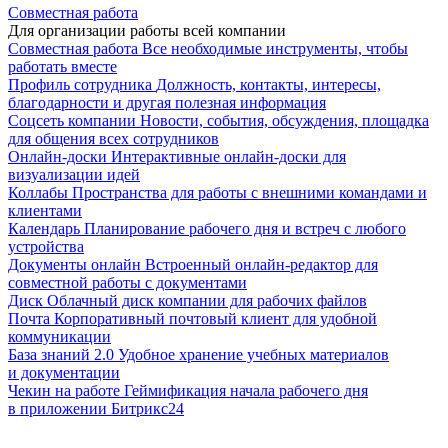
Совместная работа
Для организации работы всей компании
Совместная работа
Все необходимые инструменты, чтобы
работать вместе
Профиль сотрудника
Должность, контакты, интересы,
благодарности и другая полезная информация
Соцсеть компании
Новости, события, обсуждения, площадка
для общения всех сотрудников
Онлайн-доски
Интерактивные онлайн-доски для
визуализации идей
Коллабы
Пространства для работы с внешними командами и
клиентами
Календарь
Планирование рабочего дня и встреч с любого
устройства
Документы онлайн
Встроенный онлайн-редактор для
совместной работы с документами
Диск
Облачный диск компании для рабочих файлов
Почта
Корпоративный почтовый клиент для удобной
коммуникации
База знаний 2.0
Удобное хранение учебных материалов
и документации
Чекин на работе
Геймификация начала рабочего дня
в приложении Битрикс24