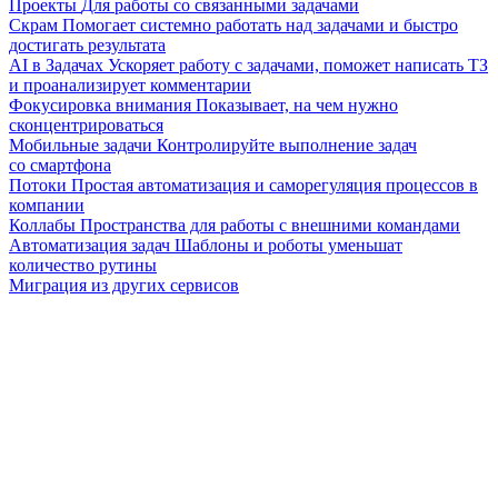
Проекты
Для работы со связанными задачами
Скрам
Помогает системно работать над задачами и быстро
достигать результата
AI в Задачах
Ускоряет работу с задачами, поможет написать ТЗ
и проанализирует комментарии
Фокусировка внимания
Показывает, на чем нужно
сконцентрироваться
Мобильные задачи
Контролируйте выполнение задач
со смартфона
Потоки
Простая автоматизация и саморегуляция процессов в
компании
Коллабы
Пространства для работы с внешними командами
Автоматизация задач
Шаблоны и роботы уменьшат
количество рутины
Миграция из других сервисов