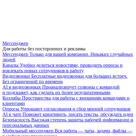
Мессенджер
Для работы без посторонних и рекламы
Мессенджер
Только для вашей компании. Никаких случайных
людей
Каналы
Удобно делиться новостями, проводить опросы и
вовлекать новых сотрудников в работу
Видеозвонки
Бесплатные видеозвонки для больших встреч.
Без ограничений по времени
AI в видеозвонках
Проанализирует созвоны с командой
и подскажет, как сделать их более результативными
Коллабы
Пространства для работы с внешними командами и
клиентами
Опросы
Упрощают согласования и сбор мнений сотрудников
AI в чате
Поможет креативить, писать тексты, обсуждать идеи
Безопасность
Высокая степень защиты рабочей информации и
персональных данных
Мобильный мессенджер
Вся работа — чаты, задачи, файлы —