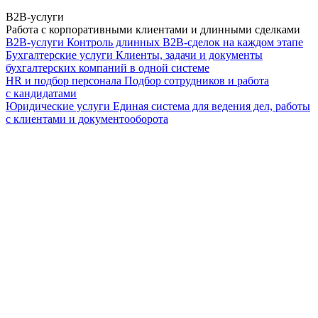
B2B-услуги
Работа с корпоративными клиентами и длинными сделками
B2B-услуги
Контроль длинных B2B-сделок на каждом этапе
Бухгалтерские услуги
Клиенты, задачи и документы
бухгалтерских компаний в одной системе
HR и подбор персонала
Подбор сотрудников и работа
с кандидатами
Юридические услуги
Единая система для ведения дел, работы
с клиентами и документооборота