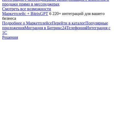
продажи прямо в мессенджерах
Смотреть все возможности
Маркетплейс + BitrixGPT
6 220+ интеграций для вашего
бизнеса
Подробнее о Маркетплейсе
Перейти в каталог
Популярные
приложения
Миграция в Битрикс24
Телефония
Интеграция с
1С
Решения