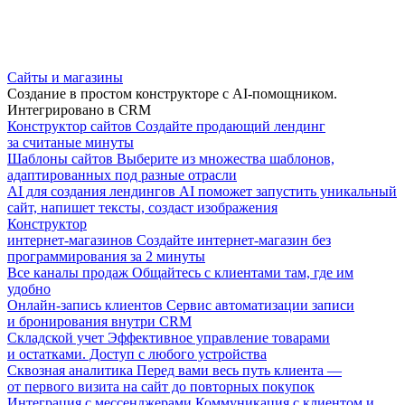
Сайты и магазины
Создание в простом конструкторе с AI-помощником.
Интегрировано в CRM
Конструктор сайтов
Создайте продающий лендинг
за считаные минуты
Шаблоны сайтов
Выберите из множества шаблонов,
адаптированных под разные отрасли
AI для создания лендингов
AI поможет запустить уникальный
сайт, напишет тексты, создаст изображения
Конструктор
интернет-магазинов
Создайте интернет-магазин без
программирования за 2 минуты
Все каналы продаж
Общайтесь с клиентами там, где им
удобно
Онлайн-запись клиентов
Сервис автоматизации записи
и бронирования внутри CRM
Складской учет
Эффективное управление товарами
и остатками. Доступ с любого устройства
Сквозная аналитика
Перед вами весь путь клиента —
от первого визита на сайт до повторных покупок
Интеграция с мессенджерами
Коммуникация с клиентом и