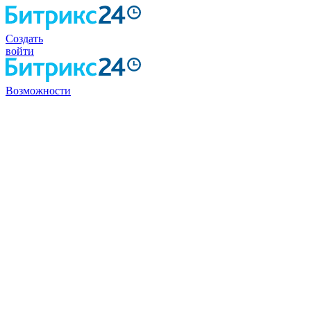
Создать
войти
Возможности