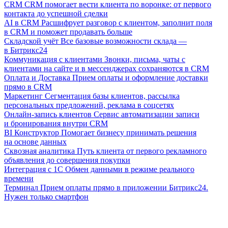
CRM
CRM помогает вести клиента по воронке: от первого
контакта до успешной сделки
AI в CRM
Расшифрует разговор с клиентом, заполнит поля
в CRM и поможет продавать больше
Складской учёт
Все базовые возможности склада —
в Битрикс24
Коммуникация с клиентами
Звонки, письма, чаты с
клиентами на сайте и в мессенджерах сохраняются в CRM
Оплата и Доставка
Прием оплаты и оформление доставки
прямо в CRM
Маркетинг
Сегментация базы клиентов, рассылка
персональных предложений, реклама в соцсетях
Онлайн-запись клиентов
Сервис автоматизации записи
и бронирования внутри CRM
BI Конструктор
Помогает бизнесу принимать решения
на основе данных
Сквозная аналитика
Путь клиента от первого рекламного
объявления до совершения покупки
Интеграция с 1С
Обмен данными в режиме реального
времени
Терминал
Прием оплаты прямо в приложении Битрикс24.
Нужен только смартфон