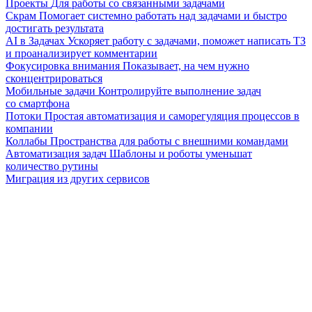
Проекты
Для работы со связанными задачами
Скрам
Помогает системно работать над задачами и быстро
достигать результата
AI в Задачах
Ускоряет работу с задачами, поможет написать ТЗ
и проанализирует комментарии
Фокусировка внимания
Показывает, на чем нужно
сконцентрироваться
Мобильные задачи
Контролируйте выполнение задач
со смартфона
Потоки
Простая автоматизация и саморегуляция процессов в
компании
Коллабы
Пространства для работы с внешними командами
Автоматизация задач
Шаблоны и роботы уменьшат
количество рутины
Миграция из других сервисов