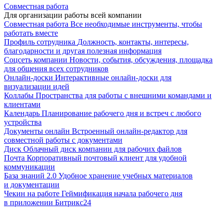
Совместная работа
Для организации работы всей компании
Совместная работа
Все необходимые инструменты, чтобы
работать вместе
Профиль сотрудника
Должность, контакты, интересы,
благодарности и другая полезная информация
Соцсеть компании
Новости, события, обсуждения, площадка
для общения всех сотрудников
Онлайн-доски
Интерактивные онлайн-доски для
визуализации идей
Коллабы
Пространства для работы с внешними командами и
клиентами
Календарь
Планирование рабочего дня и встреч с любого
устройства
Документы онлайн
Встроенный онлайн-редактор для
совместной работы с документами
Диск
Облачный диск компании для рабочих файлов
Почта
Корпоративный почтовый клиент для удобной
коммуникации
База знаний 2.0
Удобное хранение учебных материалов
и документации
Чекин на работе
Геймификация начала рабочего дня
в приложении Битрикс24