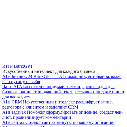
ИИ и BitrixGPT
Искусственный интеллект для каждого бизнеса
AI в Битрикс24
BitrixGPT — AI-помощник, который возьмет
всю рутину на себя
Чат с AI
AI-ассистент придумает нестандартные идеи для
бизнеса, напишет продающий текст рассылки или даже станет
для вас коучем
AI в CRM
Искусственный интеллект расшифрует запись
разговора с клиентом и заполнит CRM
AI в задачах
Поможет сформулировать описание, создаст чек-
лист, проанализирует комментарии
AI в сайтах
Создаст сайт за минуты по вашему описанию