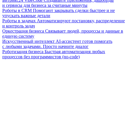
Битрикс24 VibeCode
Создавайте приложения, дашборды
и сервисы для бизнеса за считаные минуты
Роботы в CRM
Помогают закрывать сделки быстрее и не
упускать важные детали
Роботы в задачах
Автоматизируют постановку, распределение
и контроль задач
Оркестрация бизнеса
Связывает людей, процессы и данные в
единую систему
Искусственный интеллект
AI-ассистент готов помогать
с любыми задачами. Просто начните диалог
Роботизация бизнеса
Быстрая автоматизация любых
процессов без программистов (no-code)