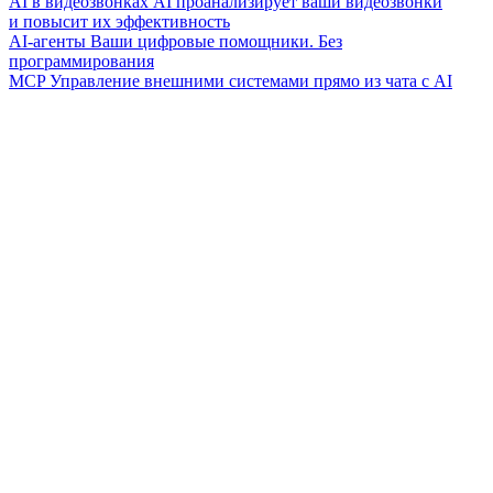
AI в видеозвонках
AI проанализирует ваши видеозвонки
и повысит их эффективность
AI-агенты
Ваши цифровые помощники. Без
программирования
MCP
Управление внешними системами прямо из чата с AI