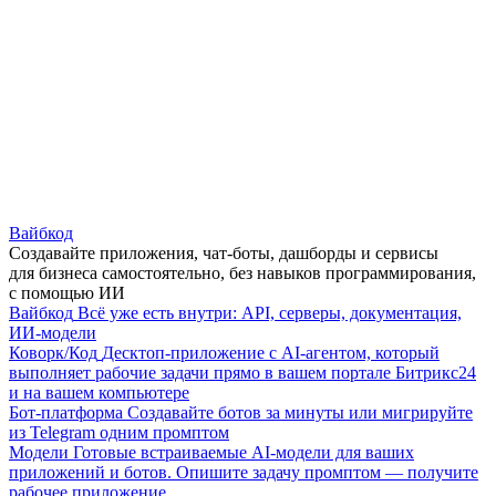
Вайбкод
Создавайте приложения, чат-боты, дашборды и сервисы
для бизнеса самостоятельно, без навыков программирования,
с помощью ИИ
Вайбкод
Всё уже есть внутри: API, серверы, документация,
ИИ-модели
Коворк/Код
Десктоп-приложение с AI-агентом, который
выполняет рабочие задачи прямо в вашем портале Битрикс24
и на вашем компьютере
Бот-платформа
Создавайте ботов за минуты или мигрируйте
из Telegram одним промптом
Модели
Готовые встраиваемые AI-модели для ваших
приложений и ботов. Опишите задачу промптом — получите
рабочее приложение