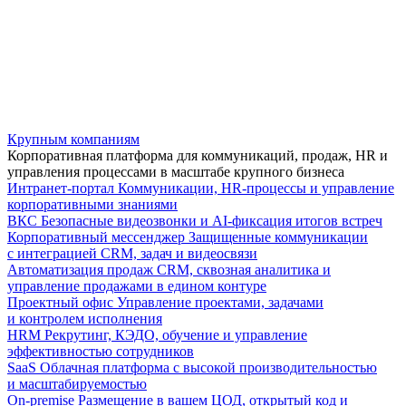
Крупным компаниям
Корпоративная платформа для коммуникаций, продаж, HR и
управления процессами в масштабе крупного бизнеса
Интранет-портал
Коммуникации, HR-процессы и управление
корпоративными знаниями
ВКС
Безопасные видеозвонки и AI-фиксация итогов встреч
Корпоративный мессенджер
Защищенные коммуникации
с интеграцией CRM, задач и видеосвязи
Автоматизация продаж
CRM, сквозная аналитика и
управление продажами в едином контуре
Проектный офис
Управление проектами, задачами
и контролем исполнения
HRM
Рекрутинг, КЭДО, обучение и управление
эффективностью сотрудников
SaaS
Облачная платформа с высокой производительностью
и масштабируемостью
On-premise
Размещение в вашем ЦОД, открытый код и