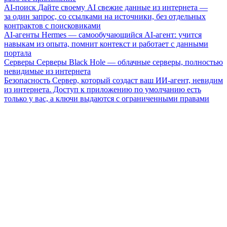
AI-поиск
Дайте своему AI свежие данные из интернета —
за один запрос, со ссылками на источники, без отдельных
контрактов с поисковиками
AI-агенты
Hermes — самообучающийся AI-агент: учится
навыкам из опыта, помнит контекст и работает с данными
портала
Серверы
Серверы Black Hole — облачные серверы, полностью
невидимые из интернета
Безопасность
Сервер, который создаст ваш ИИ-агент, невидим
из интернета. Доступ к приложению по умолчанию есть
только у вас, а ключи выдаются с ограниченными правами