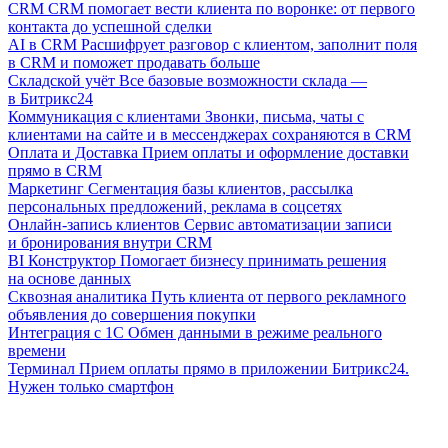
CRM
CRM помогает вести клиента по воронке: от первого
контакта до успешной сделки
AI в CRM
Расшифрует разговор с клиентом, заполнит поля
в CRM и поможет продавать больше
Складской учёт
Все базовые возможности склада —
в Битрикс24
Коммуникация с клиентами
Звонки, письма, чаты с
клиентами на сайте и в мессенджерах сохраняются в CRM
Оплата и Доставка
Прием оплаты и оформление доставки
прямо в CRM
Маркетинг
Сегментация базы клиентов, рассылка
персональных предложений, реклама в соцсетях
Онлайн-запись клиентов
Сервис автоматизации записи
и бронирования внутри CRM
BI Конструктор
Помогает бизнесу принимать решения
на основе данных
Сквозная аналитика
Путь клиента от первого рекламного
объявления до совершения покупки
Интеграция с 1С
Обмен данными в режиме реального
времени
Терминал
Прием оплаты прямо в приложении Битрикс24.
Нужен только смартфон