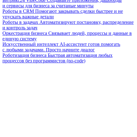
Битрикс24 VibeCode
Создавайте приложения, дашборды
и сервисы для бизнеса за считаные минуты
Роботы в CRM
Помогают закрывать сделки быстрее и не
упускать важные детали
Роботы в задачах
Автоматизируют постановку, распределение
и контроль задач
Оркестрация бизнеса
Связывает людей, процессы и данные в
единую систему
Искусственный интеллект
AI-ассистент готов помогать
с любыми задачами. Просто начните диалог
Роботизация бизнеса
Быстрая автоматизация любых
процессов без программистов (no-code)