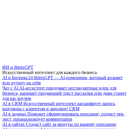
ИИ и BitrixGPT
Искусственный интеллект для каждого бизнеса
AI в Битрикс24
BitrixGPT — AI-помощник, который возьмет
всю рутину на себя
Чат с AI
AI-ассистент придумает нестандартные идеи для
бизнеса, напишет продающий текст рассылки или даже станет
для вас коучем
AI в CRM
Искусственный интеллект расшифрует запись
разговора с клиентом и заполнит CRM
AI в задачах
Поможет сформулировать описание, создаст чек-
лист, проанализирует комментарии
AI в сайтах
Создаст сайт за минуты по вашему описанию