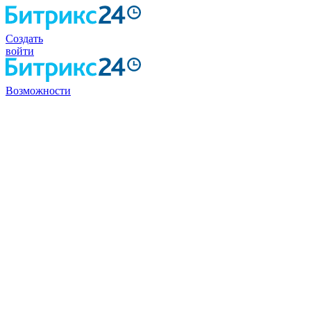
Создать
войти
Возможности