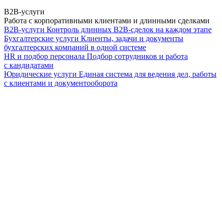
B2B-услуги
Работа с корпоративными клиентами и длинными сделками
B2B-услуги
Контроль длинных B2B-сделок на каждом этапе
Бухгалтерские услуги
Клиенты, задачи и документы
бухгалтерских компаний в одной системе
HR и подбор персонала
Подбор сотрудников и работа
с кандидатами
Юридические услуги
Единая система для ведения дел, работы
с клиентами и документооборота