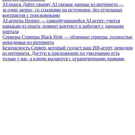
AI-поиск
Дайте своему AI свежие данные из интернета —
за один запрос, со ссылками на источники, без отдельных
контрактов с поисковиками
AI-агенты
Hermes — самообучающийся AI-агент: учится
навыкам из опыта, помнит контекст и работает с данными
портала
Серверы
Серверы Black Hole — облачные серверы, полностью
невидимые из интернета
Безопасность
Сервер, который создаст ваш ИИ-агент, невидим
из интернета. Доступ к приложению по умолчанию есть
только у вас, а ключи выдаются с ограниченными правами