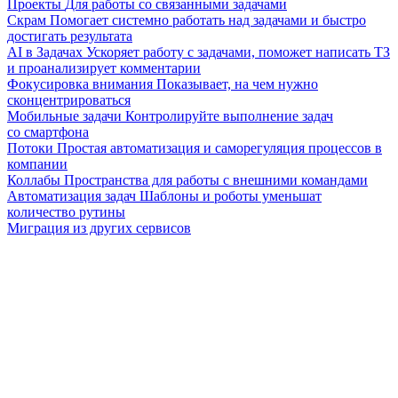
Проекты
Для работы со связанными задачами
Скрам
Помогает системно работать над задачами и быстро
достигать результата
AI в Задачах
Ускоряет работу с задачами, поможет написать ТЗ
и проанализирует комментарии
Фокусировка внимания
Показывает, на чем нужно
сконцентрироваться
Мобильные задачи
Контролируйте выполнение задач
со смартфона
Потоки
Простая автоматизация и саморегуляция процессов в
компании
Коллабы
Пространства для работы с внешними командами
Автоматизация задач
Шаблоны и роботы уменьшат
количество рутины
Миграция из других сервисов