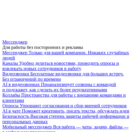
Мессенджер
Для работы без посторонних и рекламы
Мессенджер
Только для вашей компании. Никаких случайных
людей
Каналы
Удобно делиться новостями, проводить опросы и
вовлекать новых сотрудников в работу
Видеозвонки
Бесплатные видеозвонки для больших встреч.
Без ограничений по времени
AI в видеозвонках
Проанализирует созвоны с командой
и подскажет, как сделать их более результативными
Коллабы
Пространства для работы с внешними командами и
клиентами
Опросы
Упрощают согласования и сбор мнений сотрудников
AI в чате
Поможет креативить, писать тексты, обсуждать идеи
Безопасность
Высокая степень защиты рабочей информации и
персональных данных
Мобильный мессенджер
Вся работа — чаты, задачи, файлы —