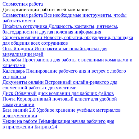
Совместная работа
Для организации работы всей компании
Совместная работа
Все необходимые инструменты, чтобы
работать вместе
Профиль сотрудника
Должность, контакты, интересы,
благодарности и другая полезная информация
Соцсеть компании
Новости, события, обсуждения, площадка
для общения всех сотрудников
Онлайн-доски
Интерактивные онлайн-доски для
визуализации идей
Коллабы
Пространства для работы с внешними командами и
клиентами
Календарь
Планирование рабочего дня и встреч с любого
устройства
Документы онлайн
Встроенный онлайн-редактор для
совместной работы с документами
Диск
Облачный диск компании для рабочих файлов
Почта
Корпоративный почтовый клиент для удобной
коммуникации
База знаний 2.0
Удобное хранение учебных материалов
и документации
Чекин на работе
Геймификация начала рабочего дня
в приложении Битрикс24