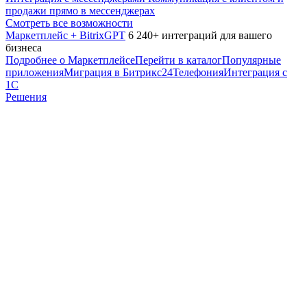
продажи прямо в мессенджерах
Смотреть все возможности
Маркетплейс + BitrixGPT
6 240+ интеграций для вашего
бизнеса
Подробнее о Маркетплейсе
Перейти в каталог
Популярные
приложения
Миграция в Битрикс24
Телефония
Интеграция с
1С
Решения