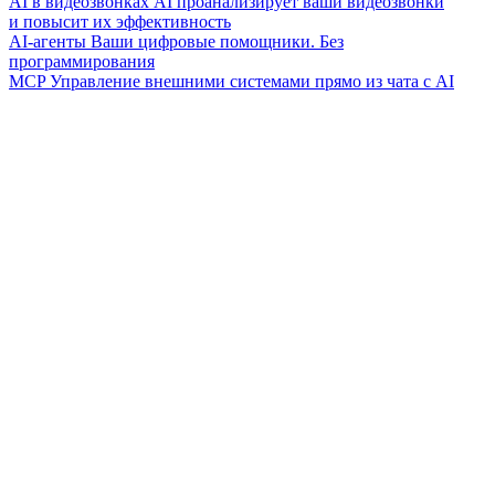
AI в видеозвонках
AI проанализирует ваши видеозвонки
и повысит их эффективность
AI-агенты
Ваши цифровые помощники. Без
программирования
MCP
Управление внешними системами прямо из чата с AI