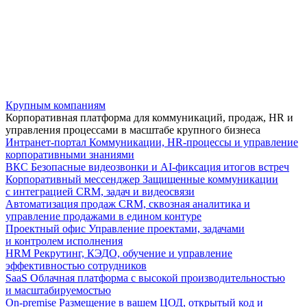
Крупным компаниям
Корпоративная платформа для коммуникаций, продаж, HR и
управления процессами в масштабе крупного бизнеса
Интранет-портал
Коммуникации, HR-процессы и управление
корпоративными знаниями
ВКС
Безопасные видеозвонки и AI-фиксация итогов встреч
Корпоративный мессенджер
Защищенные коммуникации
с интеграцией CRM, задач и видеосвязи
Автоматизация продаж
CRM, сквозная аналитика и
управление продажами в едином контуре
Проектный офис
Управление проектами, задачами
и контролем исполнения
HRM
Рекрутинг, КЭДО, обучение и управление
эффективностью сотрудников
SaaS
Облачная платформа с высокой производительностью
и масштабируемостью
On-premise
Размещение в вашем ЦОД, открытый код и