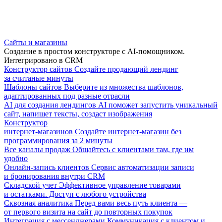
Сайты и магазины
Создание в простом конструкторе с AI-помощником.
Интегрировано в CRM
Конструктор сайтов
Создайте продающий лендинг
за считаные минуты
Шаблоны сайтов
Выберите из множества шаблонов,
адаптированных под разные отрасли
AI для создания лендингов
AI поможет запустить уникальный
сайт, напишет тексты, создаст изображения
Конструктор
интернет-магазинов
Создайте интернет-магазин без
программирования за 2 минуты
Все каналы продаж
Общайтесь с клиентами там, где им
удобно
Онлайн-запись клиентов
Сервис автоматизации записи
и бронирования внутри CRM
Складской учет
Эффективное управление товарами
и остатками. Доступ с любого устройства
Сквозная аналитика
Перед вами весь путь клиента —
от первого визита на сайт до повторных покупок
Интеграция с мессенджерами
Коммуникация с клиентом и