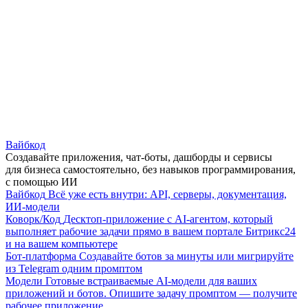
Вайбкод
Создавайте приложения, чат-боты, дашборды и сервисы
для бизнеса самостоятельно, без навыков программирования,
с помощью ИИ
Вайбкод
Всё уже есть внутри: API, серверы, документация,
ИИ-модели
Коворк/Код
Десктоп-приложение с AI-агентом, который
выполняет рабочие задачи прямо в вашем портале Битрикс24
и на вашем компьютере
Бот-платформа
Создавайте ботов за минуты или мигрируйте
из Telegram одним промптом
Модели
Готовые встраиваемые AI-модели для ваших
приложений и ботов. Опишите задачу промптом — получите
рабочее приложение