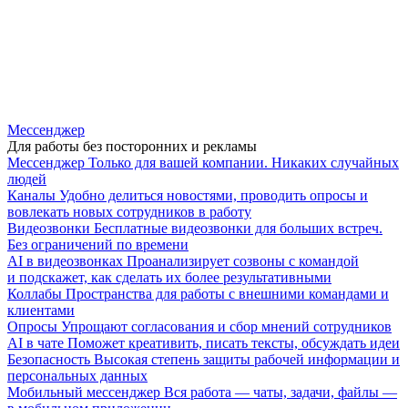
Мессенджер
Для работы без посторонних и рекламы
Мессенджер
Только для вашей компании. Никаких случайных
людей
Каналы
Удобно делиться новостями, проводить опросы и
вовлекать новых сотрудников в работу
Видеозвонки
Бесплатные видеозвонки для больших встреч.
Без ограничений по времени
AI в видеозвонках
Проанализирует созвоны с командой
и подскажет, как сделать их более результативными
Коллабы
Пространства для работы с внешними командами и
клиентами
Опросы
Упрощают согласования и сбор мнений сотрудников
AI в чате
Поможет креативить, писать тексты, обсуждать идеи
Безопасность
Высокая степень защиты рабочей информации и
персональных данных
Мобильный мессенджер
Вся работа — чаты, задачи, файлы —