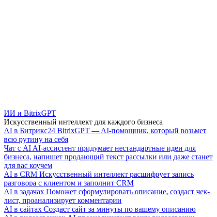
ИИ и BitrixGPT
Искусственный интеллект для каждого бизнеса
AI в Битрикс24
BitrixGPT — AI-помощник, который возьмет
всю рутину на себя
Чат с AI
AI-ассистент придумает нестандартные идеи для
бизнеса, напишет продающий текст рассылки или даже станет
для вас коучем
AI в CRM
Искусственный интеллект расшифрует запись
разговора с клиентом и заполнит CRM
AI в задачах
Поможет сформулировать описание, создаст чек-
лист, проанализирует комментарии
AI в сайтах
Создаст сайт за минуты по вашему описанию