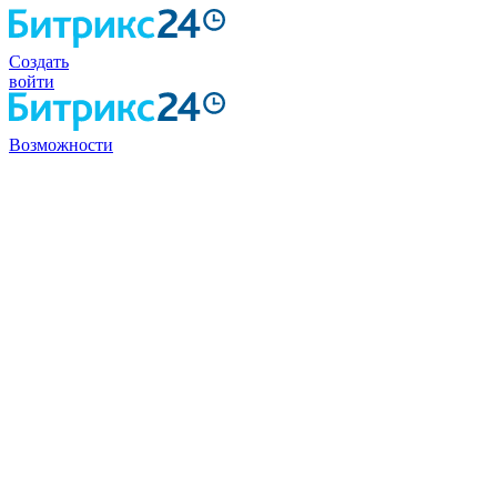
Создать
войти
Возможности