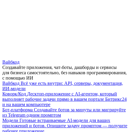
Вайбкод
Создавайте приложения, чат-боты, дашборды и сервисы
для бизнеса самостоятельно, без навыков программирования,
с помощью ИИ
Вайбкод
Всё уже есть внутри: API, серверы, документация,
ИИ-модели
Коворк/Код
Десктоп-приложение с AI-агентом, который
выполняет рабочие задачи прямо в вашем портале Битрикс24
и на вашем компьютере
Бот-платформа
Создавайте ботов за минуты или мигрируйте
из Telegram одним промптом
Модели
Готовые встраиваемые AI-модели для ваших
приложений и ботов. Опишите задачу промптом — получите
рабочее приложение