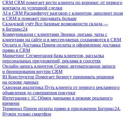
CRM
CRM помогает вести клиента по воронке: от первого
контакта до успешной сделки
AI в CRM
Расшифрует разговор с клиентом, заполнит поля
в CRM и поможет продавать больше
Складской учёт
Все базовые возможности склада —
в Битрикс24
Коммуникация с клиентами
Звонки, письма, чаты с
клиентами на сайте и в мессенджерах сохраняются в CRM
Оплата и Доставка
Прием оплаты и оформление доставки
прямо в CRM
Маркетинг
Сегментация базы клиентов, рассылка
персональных предложений, реклама в соцсетях
Онлайн-запись клиентов
Сервис автоматизации записи
и бронирования внутри CRM
BI Конструктор
Помогает бизнесу принимать решения
на основе данных
Сквозная аналитика
Путь клиента от первого рекламного
объявления до совершения покупки
Интеграция с 1С
Обмен данными в режиме реального
времени
Терминал
Прием оплаты прямо в приложении Битрикс24.
Нужен только смартфон