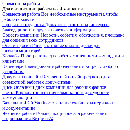
Совместная работа
Для организации работы всей компании
Совместная работа
Все необходимые инструменты, чтобы
работать вместе
Профиль сотрудника
Должность, контакты, интересы,
благодарности и другая полезная информация
Соцсеть компании
Новости, события, обсуждения, площадка
для общения всех сотрудников
Онлайн-доски
Интерактивные онлайн-доски для
визуализации идей
Коллабы
Пространства для работы с внешними командами и
клиентами
Календарь
Планирование рабочего дня и встреч с любого
устройства
Документы онлайн
Встроенный онлайн-редактор для
совместной работы с документами
Диск
Облачный диск компании для рабочих файлов
Почта
Корпоративный почтовый клиент для удобной
коммуникации
База знаний 2.0
Удобное хранение учебных материалов
и документации
Чекин на работе
Геймификация начала рабочего дня
в приложении Битрикс24