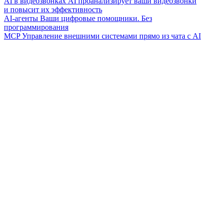
AI в видеозвонках
AI проанализирует ваши видеозвонки
и повысит их эффективность
AI-агенты
Ваши цифровые помощники. Без
программирования
MCP
Управление внешними системами прямо из чата с AI