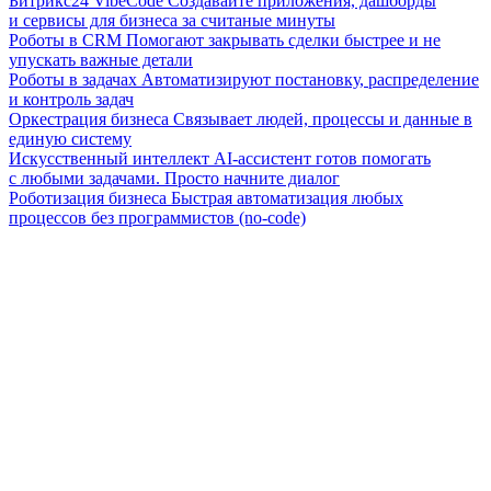
Битрикс24 VibeCode
Создавайте приложения, дашборды
и сервисы для бизнеса за считаные минуты
Роботы в CRM
Помогают закрывать сделки быстрее и не
упускать важные детали
Роботы в задачах
Автоматизируют постановку, распределение
и контроль задач
Оркестрация бизнеса
Связывает людей, процессы и данные в
единую систему
Искусственный интеллект
AI-ассистент готов помогать
с любыми задачами. Просто начните диалог
Роботизация бизнеса
Быстрая автоматизация любых
процессов без программистов (no-code)