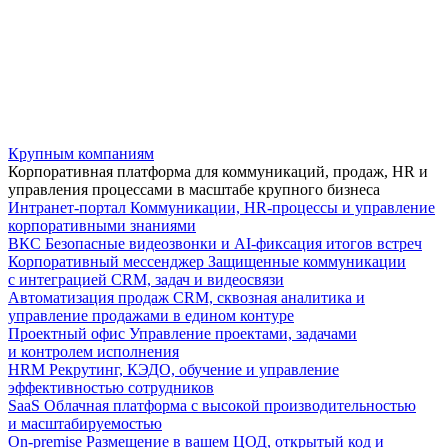
Крупным компаниям
Корпоративная платформа для коммуникаций, продаж, HR и
управления процессами в масштабе крупного бизнеса
Интранет-портал
Коммуникации, HR-процессы и управление
корпоративными знаниями
ВКС
Безопасные видеозвонки и AI-фиксация итогов встреч
Корпоративный мессенджер
Защищенные коммуникации
с интеграцией CRM, задач и видеосвязи
Автоматизация продаж
CRM, сквозная аналитика и
управление продажами в едином контуре
Проектный офис
Управление проектами, задачами
и контролем исполнения
HRM
Рекрутинг, КЭДО, обучение и управление
эффективностью сотрудников
SaaS
Облачная платформа с высокой производительностью
и масштабируемостью
On-premise
Размещение в вашем ЦОД, открытый код и