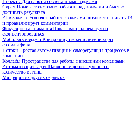
Проекты
Для работы со связанными задачами
Скрам
Помогает системно работать над задачами и быстро
достигать результата
AI в Задачах
Ускоряет работу с задачами, поможет написать ТЗ
и проанализирует комментарии
Фокусировка внимания
Показывает, на чем нужно
сконцентрироваться
Мобильные задачи
Контролируйте выполнение задач
со смартфона
Потоки
Простая автоматизация и саморегуляция процессов в
компании
Коллабы
Пространства для работы с внешними командами
Автоматизация задач
Шаблоны и роботы уменьшат
количество рутины
Миграция из других сервисов