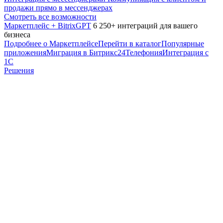
продажи прямо в мессенджерах
Смотреть все возможности
Маркетплейс + BitrixGPT
6 250+ интеграций для вашего
бизнеса
Подробнее о Маркетплейсе
Перейти в каталог
Популярные
приложения
Миграция в Битрикс24
Телефония
Интеграция с
1С
Решения