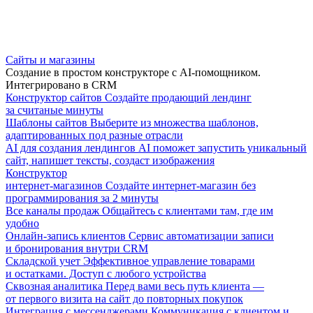
Сайты и магазины
Создание в простом конструкторе с AI-помощником.
Интегрировано в CRM
Конструктор сайтов
Создайте продающий лендинг
за считаные минуты
Шаблоны сайтов
Выберите из множества шаблонов,
адаптированных под разные отрасли
AI для создания лендингов
AI поможет запустить уникальный
сайт, напишет тексты, создаст изображения
Конструктор
интернет-магазинов
Создайте интернет-магазин без
программирования за 2 минуты
Все каналы продаж
Общайтесь с клиентами там, где им
удобно
Онлайн-запись клиентов
Сервис автоматизации записи
и бронирования внутри CRM
Складской учет
Эффективное управление товарами
и остатками. Доступ с любого устройства
Сквозная аналитика
Перед вами весь путь клиента —
от первого визита на сайт до повторных покупок
Интеграция с мессенджерами
Коммуникация с клиентом и