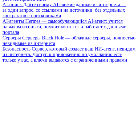
AI-поиск
Дайте своему AI свежие данные из интернета —
за один запрос, со ссылками на источники, без отдельных
контрактов с поисковиками
AI-агенты
Hermes — самообучающийся AI-агент: учится
навыкам из опыта, помнит контекст и работает с данными
портала
Серверы
Серверы Black Hole — облачные серверы, полностью
невидимые из интернета
Безопасность
Сервер, который создаст ваш ИИ-агент, невидим
из интернета. Доступ к приложению по умолчанию есть
только у вас, а ключи выдаются с ограниченными правами