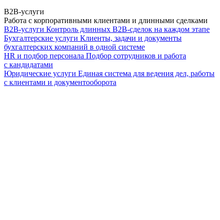
B2B-услуги
Работа с корпоративными клиентами и длинными сделками
B2B-услуги
Контроль длинных B2B-сделок на каждом этапе
Бухгалтерские услуги
Клиенты, задачи и документы
бухгалтерских компаний в одной системе
HR и подбор персонала
Подбор сотрудников и работа
с кандидатами
Юридические услуги
Единая система для ведения дел, работы
с клиентами и документооборота