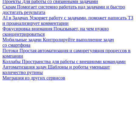
Проекты
Для работы со связанными задачами
Скрам
Помогает системно работать над задачами и быстро
достигать результата
AI в Задачах
Ускоряет работу с задачами, поможет написать ТЗ
и проанализирует комментарии
Фокусировка внимания
Показывает, на чем нужно
сконцентрироваться
Мобильные задачи
Контролируйте выполнение задач
со смартфона
Потоки
Простая автоматизация и саморегуляция процессов в
компании
Коллабы
Пространства для работы с внешними командами
Автоматизация задач
Шаблоны и роботы уменьшат
количество рутины
Миграция из других сервисов