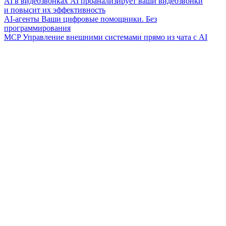
AI в видеозвонках
AI проанализирует ваши видеозвонки
и повысит их эффективность
AI-агенты
Ваши цифровые помощники. Без
программирования
MCP
Управление внешними системами прямо из чата с AI