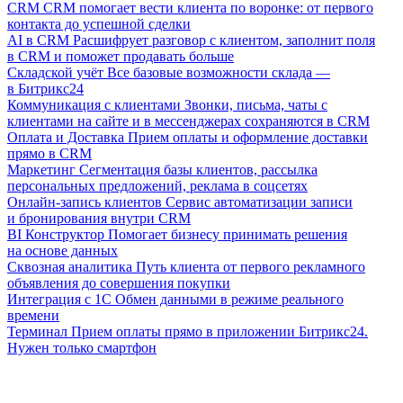
CRM
CRM помогает вести клиента по воронке: от первого
контакта до успешной сделки
AI в CRM
Расшифрует разговор с клиентом, заполнит поля
в CRM и поможет продавать больше
Складской учёт
Все базовые возможности склада —
в Битрикс24
Коммуникация с клиентами
Звонки, письма, чаты с
клиентами на сайте и в мессенджерах сохраняются в CRM
Оплата и Доставка
Прием оплаты и оформление доставки
прямо в CRM
Маркетинг
Сегментация базы клиентов, рассылка
персональных предложений, реклама в соцсетях
Онлайн-запись клиентов
Сервис автоматизации записи
и бронирования внутри CRM
BI Конструктор
Помогает бизнесу принимать решения
на основе данных
Сквозная аналитика
Путь клиента от первого рекламного
объявления до совершения покупки
Интеграция с 1С
Обмен данными в режиме реального
времени
Терминал
Прием оплаты прямо в приложении Битрикс24.
Нужен только смартфон