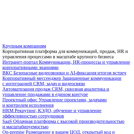
Крупным компаниям
Корпоративная платформа для коммуникаций, продаж, HR и
управления процессами в масштабе крупного бизнеса
Интранет-портал
Коммуникации, HR-процессы и управление
корпоративными знаниями
ВКС
Безопасные видеозвонки и AI-фиксация итогов встреч
Корпоративный мессенджер
Защищенные коммуникации
с интеграцией CRM, задач и видеосвязи
Автоматизация продаж
CRM, сквозная аналитика и
управление продажами в едином контуре
Проектный офис
Управление проектами, задачами
и контролем исполнения
HRM
Рекрутинг, КЭДО, обучение и управление
эффективностью сотрудников
SaaS
Облачная платформа с высокой производительностью
и масштабируемостью
On-premise
Размещение в вашем ЦОД, открытый код и