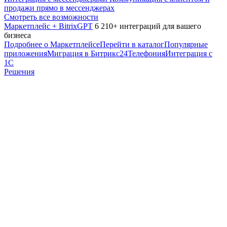
продажи прямо в мессенджерах
Смотреть все возможности
Маркетплейс + BitrixGPT
6 210+ интеграций для вашего
бизнеса
Подробнее о Маркетплейсе
Перейти в каталог
Популярные
приложения
Миграция в Битрикс24
Телефония
Интеграция с
1С
Решения