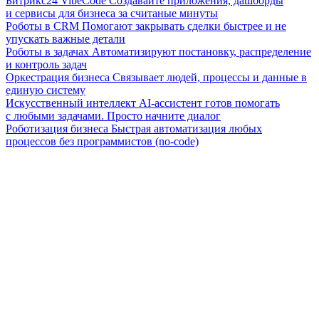
Битрикс24 VibeCode
Создавайте приложения, дашборды
и сервисы для бизнеса за считаные минуты
Роботы в CRM
Помогают закрывать сделки быстрее и не
упускать важные детали
Роботы в задачах
Автоматизируют постановку, распределение
и контроль задач
Оркестрация бизнеса
Связывает людей, процессы и данные в
единую систему
Искусственный интеллект
AI-ассистент готов помогать
с любыми задачами. Просто начните диалог
Роботизация бизнеса
Быстрая автоматизация любых
процессов без программистов (no-code)