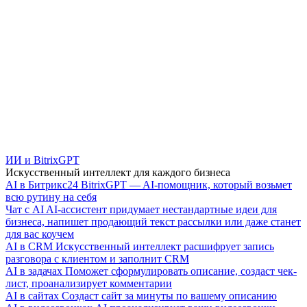
ИИ и BitrixGPT
Искусственный интеллект для каждого бизнеса
AI в Битрикс24
BitrixGPT — AI-помощник, который возьмет
всю рутину на себя
Чат с AI
AI-ассистент придумает нестандартные идеи для
бизнеса, напишет продающий текст рассылки или даже станет
для вас коучем
AI в CRM
Искусственный интеллект расшифрует запись
разговора с клиентом и заполнит CRM
AI в задачах
Поможет сформулировать описание, создаст чек-
лист, проанализирует комментарии
AI в сайтах
Создаст сайт за минуты по вашему описанию