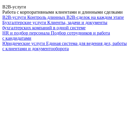
B2B-услуги
Работа с корпоративными клиентами и длинными сделками
B2B-услуги
Контроль длинных B2B-сделок на каждом этапе
Бухгалтерские услуги
Клиенты, задачи и документы
бухгалтерских компаний в одной системе
HR и подбор персонала
Подбор сотрудников и работа
с кандидатами
Юридические услуги
Единая система для ведения дел, работы
с клиентами и документооборота