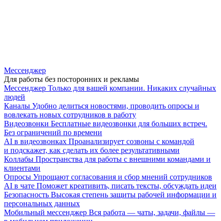
Мессенджер
Для работы без посторонних и рекламы
Мессенджер
Только для вашей компании. Никаких случайных
людей
Каналы
Удобно делиться новостями, проводить опросы и
вовлекать новых сотрудников в работу
Видеозвонки
Бесплатные видеозвонки для больших встреч.
Без ограничений по времени
AI в видеозвонках
Проанализирует созвоны с командой
и подскажет, как сделать их более результативными
Коллабы
Пространства для работы с внешними командами и
клиентами
Опросы
Упрощают согласования и сбор мнений сотрудников
AI в чате
Поможет креативить, писать тексты, обсуждать идеи
Безопасность
Высокая степень защиты рабочей информации и
персональных данных
Мобильный мессенджер
Вся работа — чаты, задачи, файлы —