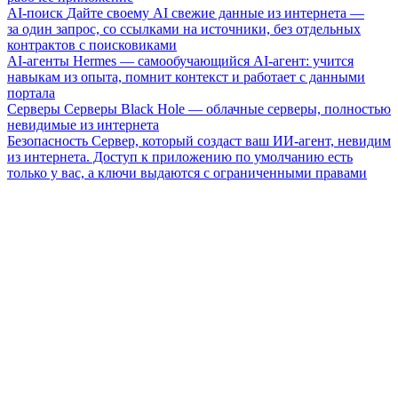
AI-поиск
Дайте своему AI свежие данные из интернета —
за один запрос, со ссылками на источники, без отдельных
контрактов с поисковиками
AI-агенты
Hermes — самообучающийся AI-агент: учится
навыкам из опыта, помнит контекст и работает с данными
портала
Серверы
Серверы Black Hole — облачные серверы, полностью
невидимые из интернета
Безопасность
Сервер, который создаст ваш ИИ-агент, невидим
из интернета. Доступ к приложению по умолчанию есть
только у вас, а ключи выдаются с ограниченными правами