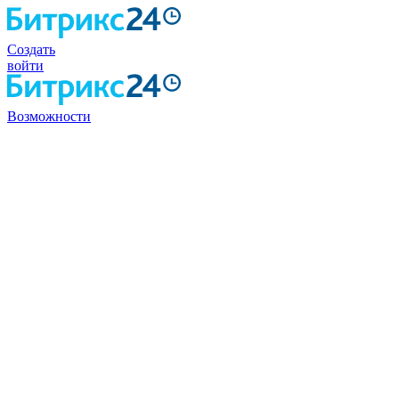
Создать
войти
Возможности