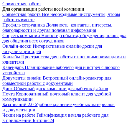
Совместная работа
Для организации работы всей компании
Совместная работа
Все необходимые инструменты, чтобы
работать вместе
Профиль сотрудника
Должность, контакты, интересы,
благодарности и другая полезная информация
Соцсеть компании
Новости, события, обсуждения, площадка
для общения всех сотрудников
Онлайн-доски
Интерактивные онлайн-доски для
визуализации идей
Коллабы
Пространства для работы с внешними командами и
клиентами
Календарь
Планирование рабочего дня и встреч с любого
устройства
Документы онлайн
Встроенный онлайн-редактор для
совместной работы с документами
Диск
Облачный диск компании для рабочих файлов
Почта
Корпоративный почтовый клиент для удобной
коммуникации
База знаний 2.0
Удобное хранение учебных материалов
и документации
Чекин на работе
Геймификация начала рабочего дня
в приложении Битрикс24