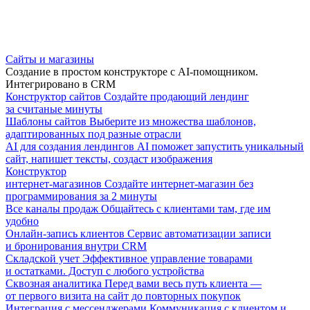
Сайты и магазины
Создание в простом конструкторе с AI-помощником.
Интегрировано в CRM
Конструктор сайтов
Создайте продающий лендинг
за считаные минуты
Шаблоны сайтов
Выберите из множества шаблонов,
адаптированных под разные отрасли
AI для создания лендингов
AI поможет запустить уникальный
сайт, напишет тексты, создаст изображения
Конструктор
интернет-магазинов
Создайте интернет-магазин без
программирования за 2 минуты
Все каналы продаж
Общайтесь с клиентами там, где им
удобно
Онлайн-запись клиентов
Сервис автоматизации записи
и бронирования внутри CRM
Складской учет
Эффективное управление товарами
и остатками. Доступ с любого устройства
Сквозная аналитика
Перед вами весь путь клиента —
от первого визита на сайт до повторных покупок
Интеграция с мессенджерами
Коммуникация с клиентом и