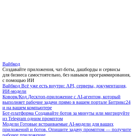
Вайбкод
Создавайте приложения, чат-боты, дашборды и сервисы
для бизнеса самостоятельно, без навыков программирования,
с помощью ИИ
Вайбкод
Всё уже есть внутри: API, серверы, документация,
ИИ-модели
Коворк/Код
Десктоп-приложение с AI-агентом, который
выполняет рабочие задачи прямо в вашем портале Битрикс24
и на вашем компьютере
Бот-платформа
Создавайте ботов за минуты или мигрируйте
из Telegram одним промптом
Модели
Готовые встраиваемые AI-модели для ваших
приложений и ботов. Опишите задачу промптом — получите
рабочее приложение