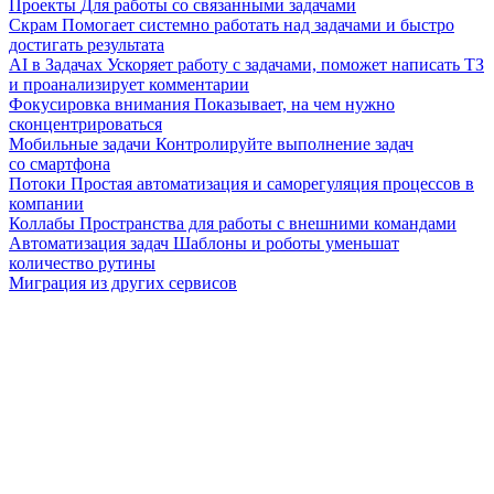
Проекты
Для работы со связанными задачами
Скрам
Помогает системно работать над задачами и быстро
достигать результата
AI в Задачах
Ускоряет работу с задачами, поможет написать ТЗ
и проанализирует комментарии
Фокусировка внимания
Показывает, на чем нужно
сконцентрироваться
Мобильные задачи
Контролируйте выполнение задач
со смартфона
Потоки
Простая автоматизация и саморегуляция процессов в
компании
Коллабы
Пространства для работы с внешними командами
Автоматизация задач
Шаблоны и роботы уменьшат
количество рутины
Миграция из других сервисов