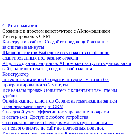
Сайты и магазины
Создание в простом конструкторе с AI-помощником.
Интегрировано в CRM
Конструктор сайтов
Создайте продающий лендинг
за считаные минуты
Шаблоны сайтов
Выберите из множества шаблонов,
адаптированных под разные отрасли
AI для создания лендингов
AI поможет запустить уникальный
сайт, напишет тексты, создаст изображения
Конструктор
интернет-магазинов
Создайте интернет-магазин без
программирования за 2 минуты
Все каналы продаж
Общайтесь с клиентами там, где им
удобно
Онлайн-запись клиентов
Сервис автоматизации записи
и бронирования внутри CRM
Складской учет
Эффективное управление товарами
и остатками. Доступ с любого устройства
Сквозная аналитика
Перед вами весь путь клиента —
от первого визита на сайт до повторных покупок
Интеграция с мессенджерами
Коммуникация с клиентом и