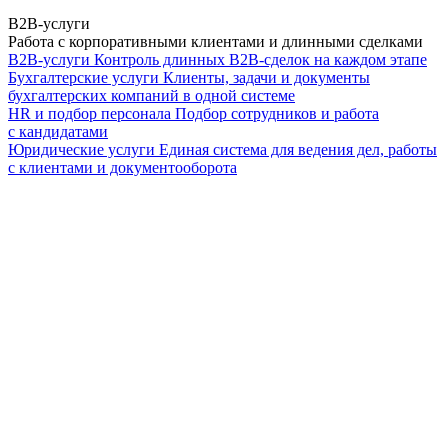
B2B-услуги
Работа с корпоративными клиентами и длинными сделками
B2B-услуги
Контроль длинных B2B-сделок на каждом этапе
Бухгалтерские услуги
Клиенты, задачи и документы
бухгалтерских компаний в одной системе
HR и подбор персонала
Подбор сотрудников и работа
с кандидатами
Юридические услуги
Единая система для ведения дел, работы
с клиентами и документооборота