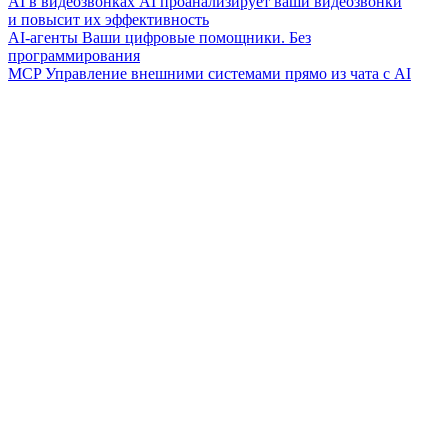
AI в видеозвонках
AI проанализирует ваши видеозвонки
и повысит их эффективность
AI-агенты
Ваши цифровые помощники. Без
программирования
MCP
Управление внешними системами прямо из чата с AI