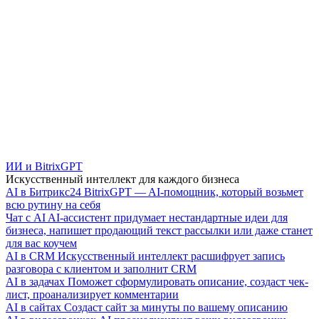
ИИ и BitrixGPT
Искусственный интеллект для каждого бизнеса
AI в Битрикс24
BitrixGPT — AI-помощник, который возьмет
всю рутину на себя
Чат с AI
AI-ассистент придумает нестандартные идеи для
бизнеса, напишет продающий текст рассылки или даже станет
для вас коучем
AI в CRM
Искусственный интеллект расшифрует запись
разговора с клиентом и заполнит CRM
AI в задачах
Поможет сформулировать описание, создаст чек-
лист, проанализирует комментарии
AI в сайтах
Создаст сайт за минуты по вашему описанию