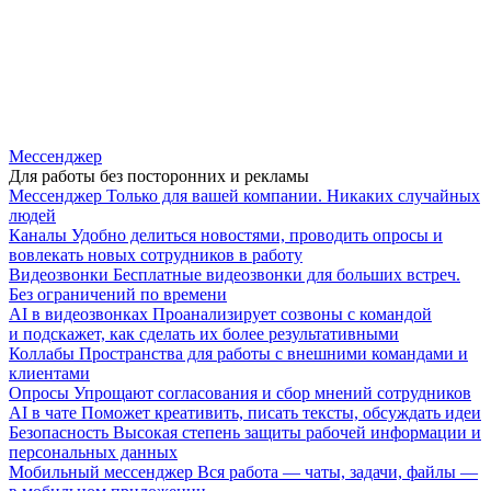
Мессенджер
Для работы без посторонних и рекламы
Мессенджер
Только для вашей компании. Никаких случайных
людей
Каналы
Удобно делиться новостями, проводить опросы и
вовлекать новых сотрудников в работу
Видеозвонки
Бесплатные видеозвонки для больших встреч.
Без ограничений по времени
AI в видеозвонках
Проанализирует созвоны с командой
и подскажет, как сделать их более результативными
Коллабы
Пространства для работы с внешними командами и
клиентами
Опросы
Упрощают согласования и сбор мнений сотрудников
AI в чате
Поможет креативить, писать тексты, обсуждать идеи
Безопасность
Высокая степень защиты рабочей информации и
персональных данных
Мобильный мессенджер
Вся работа — чаты, задачи, файлы —