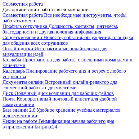
Совместная работа
Для организации работы всей компании
Совместная работа
Все необходимые инструменты, чтобы
работать вместе
Профиль сотрудника
Должность, контакты, интересы,
благодарности и другая полезная информация
Соцсеть компании
Новости, события, обсуждения, площадка
для общения всех сотрудников
Онлайн-доски
Интерактивные онлайн-доски для
визуализации идей
Коллабы
Пространства для работы с внешними командами и
клиентами
Календарь
Планирование рабочего дня и встреч с любого
устройства
Документы онлайн
Встроенный онлайн-редактор для
совместной работы с документами
Диск
Облачный диск компании для рабочих файлов
Почта
Корпоративный почтовый клиент для удобной
коммуникации
База знаний 2.0
Удобное хранение учебных материалов
и документации
Чекин на работе
Геймификация начала рабочего дня
в приложении Битрикс24