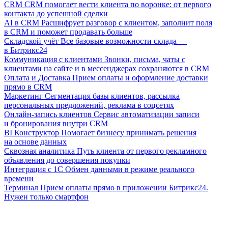
CRM
CRM помогает вести клиента по воронке: от первого
контакта до успешной сделки
AI в CRM
Расшифрует разговор с клиентом, заполнит поля
в CRM и поможет продавать больше
Складской учёт
Все базовые возможности склада —
в Битрикс24
Коммуникация с клиентами
Звонки, письма, чаты с
клиентами на сайте и в мессенджерах сохраняются в CRM
Оплата и Доставка
Прием оплаты и оформление доставки
прямо в CRM
Маркетинг
Сегментация базы клиентов, рассылка
персональных предложений, реклама в соцсетях
Онлайн-запись клиентов
Сервис автоматизации записи
и бронирования внутри CRM
BI Конструктор
Помогает бизнесу принимать решения
на основе данных
Сквозная аналитика
Путь клиента от первого рекламного
объявления до совершения покупки
Интеграция с 1С
Обмен данными в режиме реального
времени
Терминал
Прием оплаты прямо в приложении Битрикс24.
Нужен только смартфон