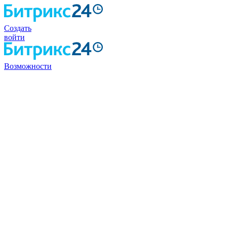
Создать
войти
Возможности