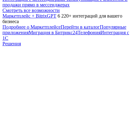
продажи прямо в мессенджерах
Смотреть все возможности
Маркетплейс + BitrixGPT
6 220+ интеграций для вашего
бизнеса
Подробнее о Маркетплейсе
Перейти в каталог
Популярные
приложения
Миграция в Битрикс24
Телефония
Интеграция с
1С
Решения