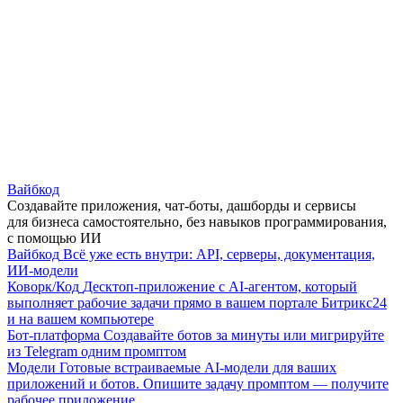
Вайбкод
Создавайте приложения, чат-боты, дашборды и сервисы
для бизнеса самостоятельно, без навыков программирования,
с помощью ИИ
Вайбкод
Всё уже есть внутри: API, серверы, документация,
ИИ-модели
Коворк/Код
Десктоп-приложение с AI-агентом, который
выполняет рабочие задачи прямо в вашем портале Битрикс24
и на вашем компьютере
Бот-платформа
Создавайте ботов за минуты или мигрируйте
из Telegram одним промптом
Модели
Готовые встраиваемые AI-модели для ваших
приложений и ботов. Опишите задачу промптом — получите
рабочее приложение