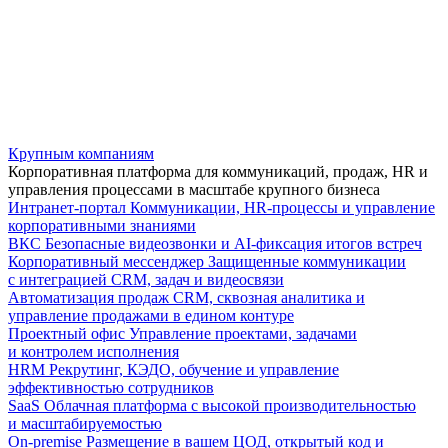
Крупным компаниям
Корпоративная платформа для коммуникаций, продаж, HR и
управления процессами в масштабе крупного бизнеса
Интранет-портал
Коммуникации, HR-процессы и управление
корпоративными знаниями
ВКС
Безопасные видеозвонки и AI-фиксация итогов встреч
Корпоративный мессенджер
Защищенные коммуникации
с интеграцией CRM, задач и видеосвязи
Автоматизация продаж
CRM, сквозная аналитика и
управление продажами в едином контуре
Проектный офис
Управление проектами, задачами
и контролем исполнения
HRM
Рекрутинг, КЭДО, обучение и управление
эффективностью сотрудников
SaaS
Облачная платформа с высокой производительностью
и масштабируемостью
On-premise
Размещение в вашем ЦОД, открытый код и