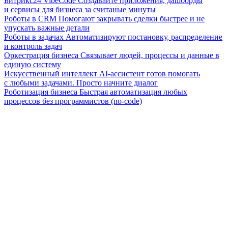
Битрикс24 VibeCode
Создавайте приложения, дашборды
и сервисы для бизнеса за считаные минуты
Роботы в CRM
Помогают закрывать сделки быстрее и не
упускать важные детали
Роботы в задачах
Автоматизируют постановку, распределение
и контроль задач
Оркестрация бизнеса
Связывает людей, процессы и данные в
единую систему
Искусственный интеллект
AI-ассистент готов помогать
с любыми задачами. Просто начните диалог
Роботизация бизнеса
Быстрая автоматизация любых
процессов без программистов (no-code)