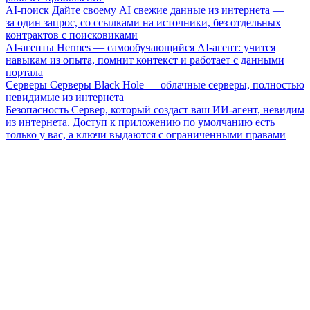
AI-поиск
Дайте своему AI свежие данные из интернета —
за один запрос, со ссылками на источники, без отдельных
контрактов с поисковиками
AI-агенты
Hermes — самообучающийся AI-агент: учится
навыкам из опыта, помнит контекст и работает с данными
портала
Серверы
Серверы Black Hole — облачные серверы, полностью
невидимые из интернета
Безопасность
Сервер, который создаст ваш ИИ-агент, невидим
из интернета. Доступ к приложению по умолчанию есть
только у вас, а ключи выдаются с ограниченными правами