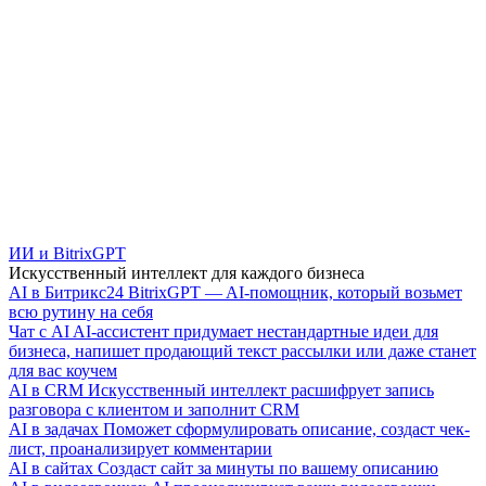
ИИ и BitrixGPT
Искусственный интеллект для каждого бизнеса
AI в Битрикс24
BitrixGPT — AI-помощник, который возьмет
всю рутину на себя
Чат с AI
AI-ассистент придумает нестандартные идеи для
бизнеса, напишет продающий текст рассылки или даже станет
для вас коучем
AI в CRM
Искусственный интеллект расшифрует запись
разговора с клиентом и заполнит CRM
AI в задачах
Поможет сформулировать описание, создаст чек-
лист, проанализирует комментарии
AI в сайтах
Создаст сайт за минуты по вашему описанию