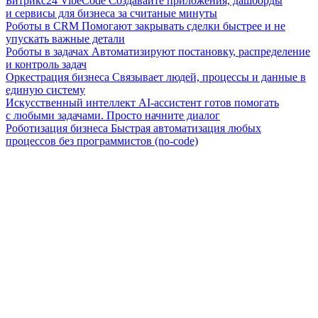
Битрикс24 VibeCode
Создавайте приложения, дашборды
и сервисы для бизнеса за считаные минуты
Роботы в CRM
Помогают закрывать сделки быстрее и не
упускать важные детали
Роботы в задачах
Автоматизируют постановку, распределение
и контроль задач
Оркестрация бизнеса
Связывает людей, процессы и данные в
единую систему
Искусственный интеллект
AI-ассистент готов помогать
с любыми задачами. Просто начните диалог
Роботизация бизнеса
Быстрая автоматизация любых
процессов без программистов (no-code)