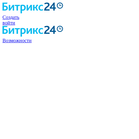
Создать
войти
Возможности