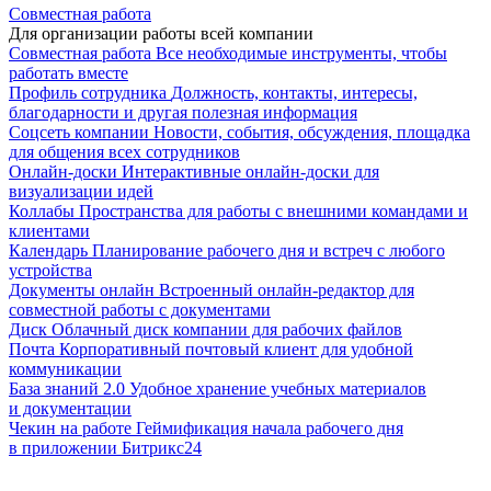
Совместная работа
Для организации работы всей компании
Совместная работа
Все необходимые инструменты, чтобы
работать вместе
Профиль сотрудника
Должность, контакты, интересы,
благодарности и другая полезная информация
Соцсеть компании
Новости, события, обсуждения, площадка
для общения всех сотрудников
Онлайн-доски
Интерактивные онлайн-доски для
визуализации идей
Коллабы
Пространства для работы с внешними командами и
клиентами
Календарь
Планирование рабочего дня и встреч с любого
устройства
Документы онлайн
Встроенный онлайн-редактор для
совместной работы с документами
Диск
Облачный диск компании для рабочих файлов
Почта
Корпоративный почтовый клиент для удобной
коммуникации
База знаний 2.0
Удобное хранение учебных материалов
и документации
Чекин на работе
Геймификация начала рабочего дня
в приложении Битрикс24