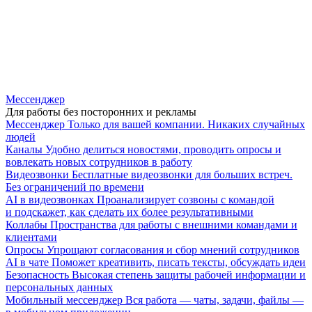
Мессенджер
Для работы без посторонних и рекламы
Мессенджер
Только для вашей компании. Никаких случайных
людей
Каналы
Удобно делиться новостями, проводить опросы и
вовлекать новых сотрудников в работу
Видеозвонки
Бесплатные видеозвонки для больших встреч.
Без ограничений по времени
AI в видеозвонках
Проанализирует созвоны с командой
и подскажет, как сделать их более результативными
Коллабы
Пространства для работы с внешними командами и
клиентами
Опросы
Упрощают согласования и сбор мнений сотрудников
AI в чате
Поможет креативить, писать тексты, обсуждать идеи
Безопасность
Высокая степень защиты рабочей информации и
персональных данных
Мобильный мессенджер
Вся работа — чаты, задачи, файлы —