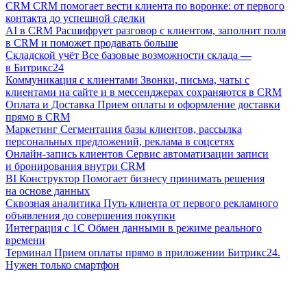
CRM
CRM помогает вести клиента по воронке: от первого
контакта до успешной сделки
AI в CRM
Расшифрует разговор с клиентом, заполнит поля
в CRM и поможет продавать больше
Складской учёт
Все базовые возможности склада —
в Битрикс24
Коммуникация с клиентами
Звонки, письма, чаты с
клиентами на сайте и в мессенджерах сохраняются в CRM
Оплата и Доставка
Прием оплаты и оформление доставки
прямо в CRM
Маркетинг
Сегментация базы клиентов, рассылка
персональных предложений, реклама в соцсетях
Онлайн-запись клиентов
Сервис автоматизации записи
и бронирования внутри CRM
BI Конструктор
Помогает бизнесу принимать решения
на основе данных
Сквозная аналитика
Путь клиента от первого рекламного
объявления до совершения покупки
Интеграция с 1С
Обмен данными в режиме реального
времени
Терминал
Прием оплаты прямо в приложении Битрикс24.
Нужен только смартфон