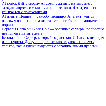
AI-поиск
Дайте своему AI свежие данные из интернета —
за один запрос, со ссылками на источники, без отдельных
контрактов с поисковиками
AI-агенты
Hermes — самообучающийся AI-агент: учится
навыкам из опыта, помнит контекст и работает с данными
портала
Серверы
Серверы Black Hole — облачные серверы, полностью
невидимые из интернета
Безопасность
Сервер, который создаст ваш ИИ-агент, невидим
из интернета. Доступ к приложению по умолчанию есть
только у вас, а ключи выдаются с ограниченными правами