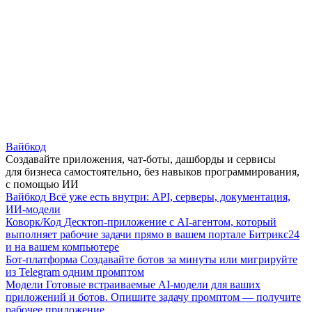
Вайбкод
Создавайте приложения, чат-боты, дашборды и сервисы
для бизнеса самостоятельно, без навыков программирования,
с помощью ИИ
Вайбкод
Всё уже есть внутри: API, серверы, документация,
ИИ-модели
Коворк/Код
Десктоп-приложение с AI-агентом, который
выполняет рабочие задачи прямо в вашем портале Битрикс24
и на вашем компьютере
Бот-платформа
Создавайте ботов за минуты или мигрируйте
из Telegram одним промптом
Модели
Готовые встраиваемые AI-модели для ваших
приложений и ботов. Опишите задачу промптом — получите
рабочее приложение