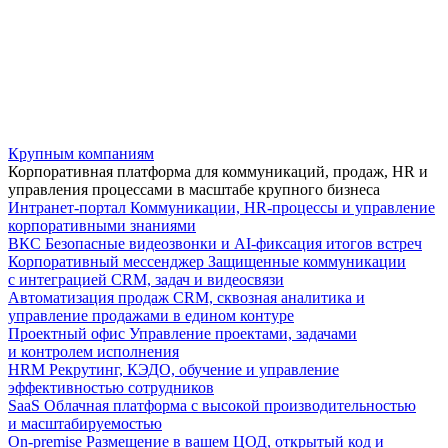
Крупным компаниям
Корпоративная платформа для коммуникаций, продаж, HR и
управления процессами в масштабе крупного бизнеса
Интранет-портал
Коммуникации, HR-процессы и управление
корпоративными знаниями
ВКС
Безопасные видеозвонки и AI-фиксация итогов встреч
Корпоративный мессенджер
Защищенные коммуникации
с интеграцией CRM, задач и видеосвязи
Автоматизация продаж
CRM, сквозная аналитика и
управление продажами в едином контуре
Проектный офис
Управление проектами, задачами
и контролем исполнения
HRM
Рекрутинг, КЭДО, обучение и управление
эффективностью сотрудников
SaaS
Облачная платформа с высокой производительностью
и масштабируемостью
On-premise
Размещение в вашем ЦОД, открытый код и