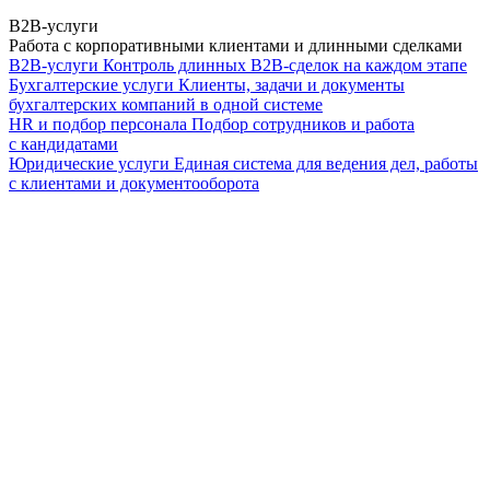
B2B-услуги
Работа с корпоративными клиентами и длинными сделками
B2B-услуги
Контроль длинных B2B-сделок на каждом этапе
Бухгалтерские услуги
Клиенты, задачи и документы
бухгалтерских компаний в одной системе
HR и подбор персонала
Подбор сотрудников и работа
с кандидатами
Юридические услуги
Единая система для ведения дел, работы
с клиентами и документооборота