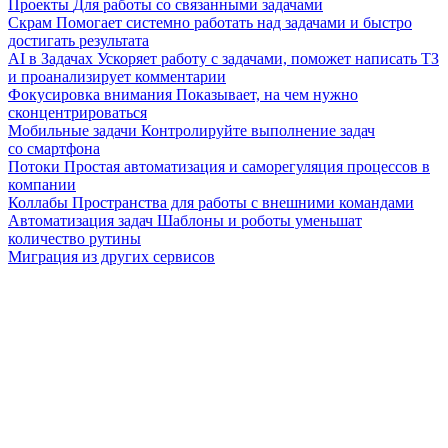
Проекты
Для работы со связанными задачами
Скрам
Помогает системно работать над задачами и быстро
достигать результата
AI в Задачах
Ускоряет работу с задачами, поможет написать ТЗ
и проанализирует комментарии
Фокусировка внимания
Показывает, на чем нужно
сконцентрироваться
Мобильные задачи
Контролируйте выполнение задач
со смартфона
Потоки
Простая автоматизация и саморегуляция процессов в
компании
Коллабы
Пространства для работы с внешними командами
Автоматизация задач
Шаблоны и роботы уменьшат
количество рутины
Миграция из других сервисов