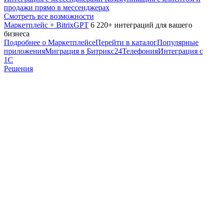
продажи прямо в мессенджерах
Смотреть все возможности
Маркетплейс + BitrixGPT
6 220+ интеграций для вашего
бизнеса
Подробнее о Маркетплейсе
Перейти в каталог
Популярные
приложения
Миграция в Битрикс24
Телефония
Интеграция с
1С
Решения