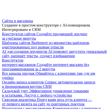
Сайты и магазины
Создание в простом конструкторе с AI-помощником.
Интегрировано в CRM
Конструктор сайтов
Создайте продающий лендинг
за считаные минуты
Шаблоны сайтов
Выберите из множества шаблонов,
адаптированных под разные отрасли
AI для создания лендингов
AI поможет запустить уникальный
сайт, напишет тексты, создаст изображения
Конструктор
интернет-магазинов
Создайте интернет-магазин без
программирования за 2 минуты
Все каналы продаж
Общайтесь с клиентами там, где им
удобно
Онлайн-запись клиентов
Сервис автоматизации записи
и бронирования внутри CRM
Складской учет
Эффективное управление товарами
и остатками. Доступ с любого устройства
Сквозная аналитика
Перед вами весь путь клиента —
от первого визита на сайт до повторных покупок
Интеграция с мессенджерами
Коммуникация с клиентом и