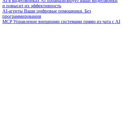
AI в видеозвонках
AI проанализирует ваши видеозвонки
и повысит их эффективность
AI-агенты
Ваши цифровые помощники. Без
программирования
MCP
Управление внешними системами прямо из чата с AI