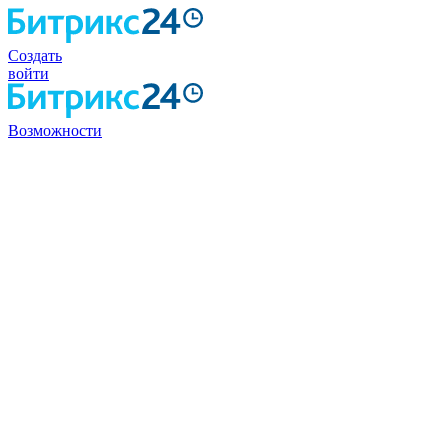
Создать
войти
Возможности