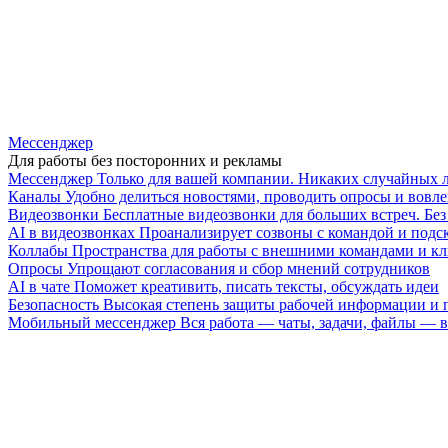
Мессенджер
Для работы без посторонних и рекламы
Мессенджер
Только для вашей компании. Никаких случайных 
Каналы
Удобно делиться новостями, проводить опросы и вовле
Видеозвонки
Бесплатные видеозвонки для больших встреч. Бе
AI в видеозвонках
Проанализирует созвоны с командой и подск
Коллабы
Пространства для работы с внешними командами и к
Опросы
Упрощают согласования и сбор мнений сотрудников
AI в чате
Поможет креативить, писать тексты, обсуждать идеи
Безопасность
Высокая степень защиты рабочей информации и
Мобильный мессенджер
Вся работа — чаты, задачи, файлы —