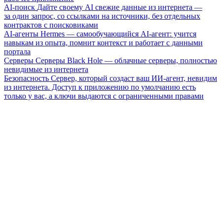
AI-поиск
Дайте своему AI свежие данные из интернета —
за один запрос, со ссылками на источники, без отдельных
контрактов с поисковиками
AI-агенты
Hermes — самообучающийся AI-агент: учится
навыкам из опыта, помнит контекст и работает с данными
портала
Серверы
Серверы Black Hole — облачные серверы, полностью
невидимые из интернета
Безопасность
Сервер, который создаст ваш ИИ-агент, невидим
из интернета. Доступ к приложению по умолчанию есть
только у вас, а ключи выдаются с ограниченными правами