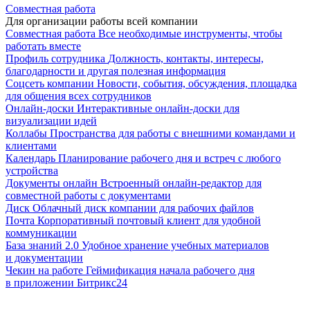
Совместная работа
Для организации работы всей компании
Совместная работа
Все необходимые инструменты, чтобы
работать вместе
Профиль сотрудника
Должность, контакты, интересы,
благодарности и другая полезная информация
Соцсеть компании
Новости, события, обсуждения, площадка
для общения всех сотрудников
Онлайн-доски
Интерактивные онлайн-доски для
визуализации идей
Коллабы
Пространства для работы с внешними командами и
клиентами
Календарь
Планирование рабочего дня и встреч с любого
устройства
Документы онлайн
Встроенный онлайн-редактор для
совместной работы с документами
Диск
Облачный диск компании для рабочих файлов
Почта
Корпоративный почтовый клиент для удобной
коммуникации
База знаний 2.0
Удобное хранение учебных материалов
и документации
Чекин на работе
Геймификация начала рабочего дня
в приложении Битрикс24