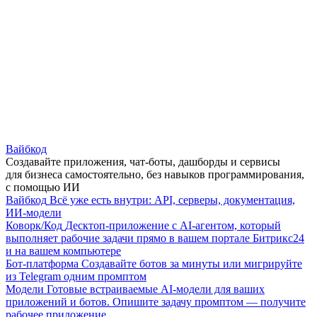
Вайбкод
Создавайте приложения, чат-боты, дашборды и сервисы
для бизнеса самостоятельно, без навыков программирования,
с помощью ИИ
Вайбкод
Всё уже есть внутри: API, серверы, документация,
ИИ-модели
Коворк/Код
Десктоп-приложение с AI-агентом, который
выполняет рабочие задачи прямо в вашем портале Битрикс24
и на вашем компьютере
Бот-платформа
Создавайте ботов за минуты или мигрируйте
из Telegram одним промптом
Модели
Готовые встраиваемые AI-модели для ваших
приложений и ботов. Опишите задачу промптом — получите
рабочее приложение