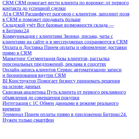
CRM
CRM помогает вести клиента по воронке: от первого
контакта до успешной сделки
AI в CRM
Расшифрует разговор с клиентом, заполнит поля
в CRM и поможет продавать больше
Складской учёт
Все базовые возможности склада —
в Битрикс24
Коммуникация с клиентами
Звонки, письма, чаты с
клиентами на сайте и в мессенджерах сохраняются в CRM
Оплата и Доставка
Прием оплаты и оформление доставки
прямо в CRM
Маркетинг
Сегментация базы клиентов, рассылка
персональных предложений, реклама в соцсетях
Онлайн-запись клиентов
Сервис автоматизации записи
и бронирования внутри CRM
BI Конструктор
Помогает бизнесу принимать решения
на основе данных
Сквозная аналитика
Путь клиента от первого рекламного
объявления до совершения покупки
Интеграция с 1С
Обмен данными в режиме реального
времени
Терминал
Прием оплаты прямо в приложении Битрикс24.
Нужен только смартфон