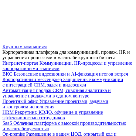
Крупным компаниям
Корпоративная платформа для коммуникаций, продаж, HR и
управления процессами в масштабе крупного бизнеса
Интранет-портал
Коммуникации, HR-процессы и управление
корпоративными знаниями
ВКС
Безопасные видеозвонки и AI-фиксация итогов встреч
Корпоративный мессенджер
Защищенные коммуникации
с интеграцией CRM, задач и видеосвязи
Автоматизация продаж
CRM, сквозная аналитика и
управление продажами в едином контуре
Проектный офис
Управление проектами, задачами
и контролем исполнения
HRM
Рекрутинг, КЭДО, обучение и управление
эффективностью сотрудников
SaaS
Облачная платформа с высокой производительностью
и масштабируемостью
On-premise
Размещение в вашем ЦОД, открытый код и