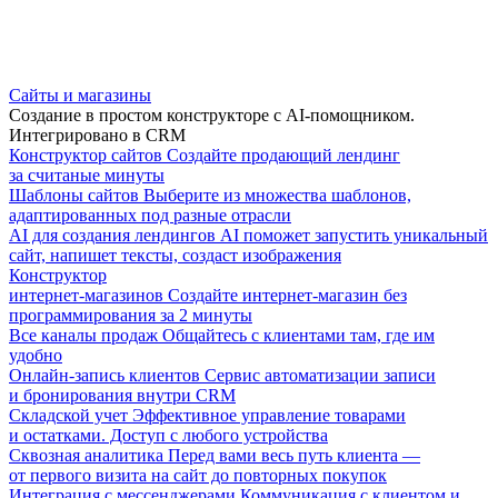
Сайты и магазины
Создание в простом конструкторе с AI-помощником.
Интегрировано в CRM
Конструктор сайтов
Создайте продающий лендинг
за считаные минуты
Шаблоны сайтов
Выберите из множества шаблонов,
адаптированных под разные отрасли
AI для создания лендингов
AI поможет запустить уникальный
сайт, напишет тексты, создаст изображения
Конструктор
интернет-магазинов
Создайте интернет-магазин без
программирования за 2 минуты
Все каналы продаж
Общайтесь с клиентами там, где им
удобно
Онлайн-запись клиентов
Сервис автоматизации записи
и бронирования внутри CRM
Складской учет
Эффективное управление товарами
и остатками. Доступ с любого устройства
Сквозная аналитика
Перед вами весь путь клиента —
от первого визита на сайт до повторных покупок
Интеграция с мессенджерами
Коммуникация с клиентом и