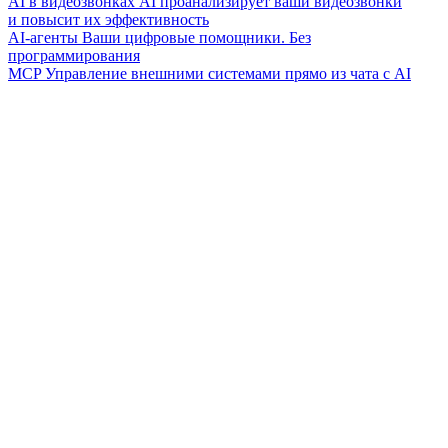
AI в видеозвонках
AI проанализирует ваши видеозвонки
и повысит их эффективность
AI-агенты
Ваши цифровые помощники. Без
программирования
MCP
Управление внешними системами прямо из чата с AI