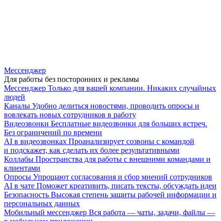
Мессенджер
Для работы без посторонних и рекламы
Мессенджер
Только для вашей компании. Никаких случайных
людей
Каналы
Удобно делиться новостями, проводить опросы и
вовлекать новых сотрудников в работу
Видеозвонки
Бесплатные видеозвонки для больших встреч.
Без ограничений по времени
AI в видеозвонках
Проанализирует созвоны с командой
и подскажет, как сделать их более результативными
Коллабы
Пространства для работы с внешними командами и
клиентами
Опросы
Упрощают согласования и сбор мнений сотрудников
AI в чате
Поможет креативить, писать тексты, обсуждать идеи
Безопасность
Высокая степень защиты рабочей информации и
персональных данных
Мобильный мессенджер
Вся работа — чаты, задачи, файлы —