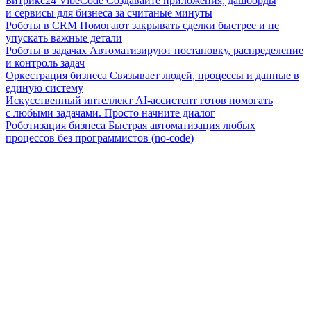
Битрикс24 VibeCode
Создавайте приложения, дашборды
и сервисы для бизнеса за считаные минуты
Роботы в CRM
Помогают закрывать сделки быстрее и не
упускать важные детали
Роботы в задачах
Автоматизируют постановку, распределение
и контроль задач
Оркестрация бизнеса
Связывает людей, процессы и данные в
единую систему
Искусственный интеллект
AI-ассистент готов помогать
с любыми задачами. Просто начните диалог
Роботизация бизнеса
Быстрая автоматизация любых
процессов без программистов (no-code)