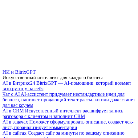
ИИ и BitrixGPT
Искусственный интеллект для каждого бизнеса
AI в Битрикс24
BitrixGPT — AI-помощник, который возьмет
всю рутину на себя
Чат с AI
AI-ассистент придумает нестандартные идеи для
бизнеса, напишет продающий текст рассылки или даже станет
для вас коучем
AI в CRM
Искусственный интеллект расшифрует запись
разговора с клиентом и заполнит CRM
AI в задачах
Поможет сформулировать описание, создаст чек-
лист, проанализирует комментарии
AI в сайтах
Создаст сайт за минуты по вашему описанию