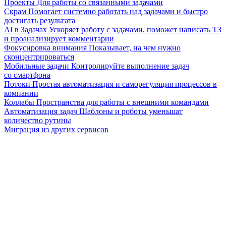
Проекты
Для работы со связанными задачами
Скрам
Помогает системно работать над задачами и быстро
достигать результата
AI в Задачах
Ускоряет работу с задачами, поможет написать ТЗ
и проанализирует комментарии
Фокусировка внимания
Показывает, на чем нужно
сконцентрироваться
Мобильные задачи
Контролируйте выполнение задач
со смартфона
Потоки
Простая автоматизация и саморегуляция процессов в
компании
Коллабы
Пространства для работы с внешними командами
Автоматизация задач
Шаблоны и роботы уменьшат
количество рутины
Миграция из других сервисов