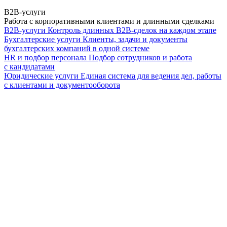
B2B-услуги
Работа с корпоративными клиентами и длинными сделками
B2B-услуги
Контроль длинных B2B-сделок на каждом этапе
Бухгалтерские услуги
Клиенты, задачи и документы
бухгалтерских компаний в одной системе
HR и подбор персонала
Подбор сотрудников и работа
с кандидатами
Юридические услуги
Единая система для ведения дел, работы
с клиентами и документооборота