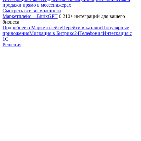
продажи прямо в мессенджерах
Смотреть все возможности
Маркетплейс + BitrixGPT
6 210+ интеграций для вашего
бизнеса
Подробнее о Маркетплейсе
Перейти в каталог
Популярные
приложения
Миграция в Битрикс24
Телефония
Интеграция с
1С
Решения