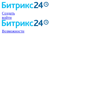
Создать
войти
Возможности