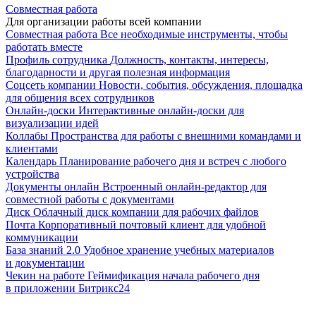
Совместная работа
Для организации работы всей компании
Совместная работа
Все необходимые инструменты, чтобы
работать вместе
Профиль сотрудника
Должность, контакты, интересы,
благодарности и другая полезная информация
Соцсеть компании
Новости, события, обсуждения, площадка
для общения всех сотрудников
Онлайн-доски
Интерактивные онлайн-доски для
визуализации идей
Коллабы
Пространства для работы с внешними командами и
клиентами
Календарь
Планирование рабочего дня и встреч с любого
устройства
Документы онлайн
Встроенный онлайн-редактор для
совместной работы с документами
Диск
Облачный диск компании для рабочих файлов
Почта
Корпоративный почтовый клиент для удобной
коммуникации
База знаний 2.0
Удобное хранение учебных материалов
и документации
Чекин на работе
Геймификация начала рабочего дня
в приложении Битрикс24