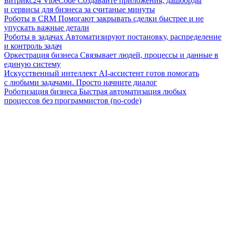
Битрикс24 VibeCode
Создавайте приложения, дашборды
и сервисы для бизнеса за считаные минуты
Роботы в CRM
Помогают закрывать сделки быстрее и не
упускать важные детали
Роботы в задачах
Автоматизируют постановку, распределение
и контроль задач
Оркестрация бизнеса
Связывает людей, процессы и данные в
единую систему
Искусственный интеллект
AI-ассистент готов помогать
с любыми задачами. Просто начните диалог
Роботизация бизнеса
Быстрая автоматизация любых
процессов без программистов (no-code)