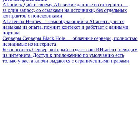
AI-поиск
Дайте своему AI свежие данные из интернета —
за один запрос, со ссылками на источники, без отдельных
контрактов с поисковиками
AI-агенты
Hermes — самообучающийся AI-агент: учится
навыкам из опыта, помнит контекст и работает с данными
портала
Серверы
Серверы Black Hole — облачные серверы, полностью
невидимые из интернета
Безопасность
Сервер, который создаст ваш ИИ-агент, невидим
из интернета. Доступ к приложению по умолчанию есть
только у вас, а ключи выдаются с ограниченными правами