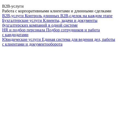
B2B-услуги
Работа с корпоративными клиентами и длинными сделками
B2B-услуги
Контроль длинных B2B-сделок на каждом этапе
Бухгалтерские услуги
Клиенты, задачи и документы
бухгалтерских компаний в одной системе
HR и подбор персонала
Подбор сотрудников и работа
с кандидатами
Юридические услуги
Единая система для ведения дел, работы
с клиентами и документооборота