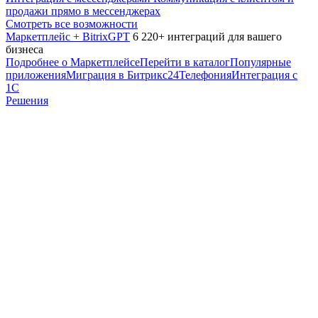
продажи прямо в мессенджерах
Смотреть все возможности
Маркетплейс + BitrixGPT
6 220+ интеграций для вашего
бизнеса
Подробнее о Маркетплейсе
Перейти в каталог
Популярные
приложения
Миграция в Битрикс24
Телефония
Интеграция с
1С
Решения