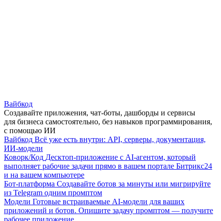
Вайбкод
Создавайте приложения, чат-боты, дашборды и сервисы
для бизнеса самостоятельно, без навыков программирования,
с помощью ИИ
Вайбкод
Всё уже есть внутри: API, серверы, документация,
ИИ-модели
Коворк/Код
Десктоп-приложение с AI-агентом, который
выполняет рабочие задачи прямо в вашем портале Битрикс24
и на вашем компьютере
Бот-платформа
Создавайте ботов за минуты или мигрируйте
из Telegram одним промптом
Модели
Готовые встраиваемые AI-модели для ваших
приложений и ботов. Опишите задачу промптом — получите
рабочее приложение