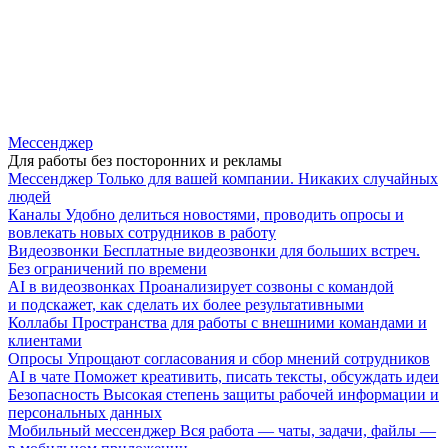
Мессенджер
Для работы без посторонних и рекламы
Мессенджер
Только для вашей компании. Никаких случайных
людей
Каналы
Удобно делиться новостями, проводить опросы и
вовлекать новых сотрудников в работу
Видеозвонки
Бесплатные видеозвонки для больших встреч.
Без ограничений по времени
AI в видеозвонках
Проанализирует созвоны с командой
и подскажет, как сделать их более результативными
Коллабы
Пространства для работы с внешними командами и
клиентами
Опросы
Упрощают согласования и сбор мнений сотрудников
AI в чате
Поможет креативить, писать тексты, обсуждать идеи
Безопасность
Высокая степень защиты рабочей информации и
персональных данных
Мобильный мессенджер
Вся работа — чаты, задачи, файлы —