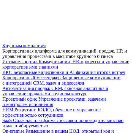
Крупным компаниям
Корпоративная платформа для коммуникаций, продаж, HR и
управления процессами в масштабе крупного бизнеса
Интранет-портал
Коммуникации, HR-процессы и управление
корпоративными знаниями
ВКС
Безопасные видеозвонки и AI-фиксация итогов встреч
Корпоративный мессенджер
Защищенные коммуникации
с интеграцией CRM, задач и видеосвязи
Автоматизация продаж
CRM, сквозная аналитика и
управление продажами в едином контуре
Проектный офис
Управление проектами, задачами
и контролем исполнения
HRM
Рекрутинг, КЭДО, обучение и управление
эффективностью сотрудников
SaaS
Облачная платформа с высокой производительностью
и масштабируемостью
On-premise
Размещение в вашем ЦОД, открытый код и