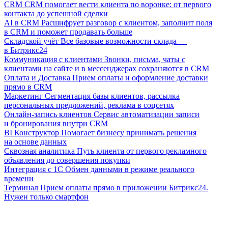
CRM
CRM помогает вести клиента по воронке: от первого
контакта до успешной сделки
AI в CRM
Расшифрует разговор с клиентом, заполнит поля
в CRM и поможет продавать больше
Складской учёт
Все базовые возможности склада —
в Битрикс24
Коммуникация с клиентами
Звонки, письма, чаты с
клиентами на сайте и в мессенджерах сохраняются в CRM
Оплата и Доставка
Прием оплаты и оформление доставки
прямо в CRM
Маркетинг
Сегментация базы клиентов, рассылка
персональных предложений, реклама в соцсетях
Онлайн-запись клиентов
Сервис автоматизации записи
и бронирования внутри CRM
BI Конструктор
Помогает бизнесу принимать решения
на основе данных
Сквозная аналитика
Путь клиента от первого рекламного
объявления до совершения покупки
Интеграция с 1С
Обмен данными в режиме реального
времени
Терминал
Прием оплаты прямо в приложении Битрикс24.
Нужен только смартфон