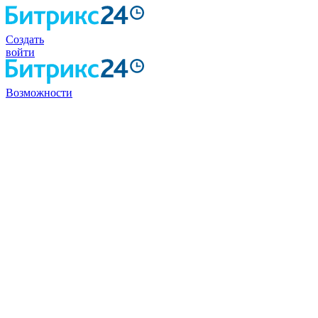
Создать
войти
Возможности