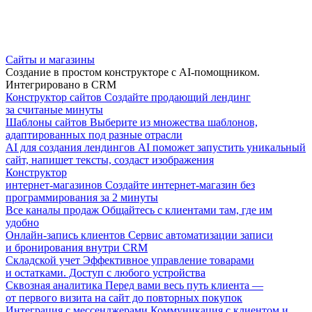
Сайты и магазины
Создание в простом конструкторе с AI-помощником.
Интегрировано в CRM
Конструктор сайтов
Создайте продающий лендинг
за считаные минуты
Шаблоны сайтов
Выберите из множества шаблонов,
адаптированных под разные отрасли
AI для создания лендингов
AI поможет запустить уникальный
сайт, напишет тексты, создаст изображения
Конструктор
интернет-магазинов
Создайте интернет-магазин без
программирования за 2 минуты
Все каналы продаж
Общайтесь с клиентами там, где им
удобно
Онлайн-запись клиентов
Сервис автоматизации записи
и бронирования внутри CRM
Складской учет
Эффективное управление товарами
и остатками. Доступ с любого устройства
Сквозная аналитика
Перед вами весь путь клиента —
от первого визита на сайт до повторных покупок
Интеграция с мессенджерами
Коммуникация с клиентом и