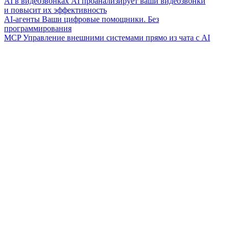
AI в видеозвонках
AI проанализирует ваши видеозвонки
и повысит их эффективность
AI-агенты
Ваши цифровые помощники. Без
программирования
MCP
Управление внешними системами прямо из чата с AI