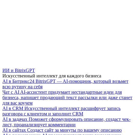
ИИ и BitrixGPT
Искусственный интеллект для каждого бизнеса
AI в Битрикс24
BitrixGPT — AI-помощник, который возьмет
всю рутину на себя
Чат с AI
AI-ассистент придумает нестандартные идеи для
бизнеса, напишет продающий текст рассылки или даже станет
для вас коучем
AI в CRM
Искусственный интеллект расшифрует запись
разговора с клиентом и заполнит CRM
AI в задачах
Поможет сформулировать описание, создаст чек-
лист, проанализирует комментарии
AI в сайтах
Создаст сайт за минуты по вашему описанию