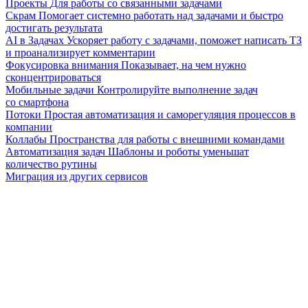
Проекты
Для работы со связанными задачами
Скрам
Помогает системно работать над задачами и быстро
достигать результата
AI в Задачах
Ускоряет работу с задачами, поможет написать ТЗ
и проанализирует комментарии
Фокусировка внимания
Показывает, на чем нужно
сконцентрироваться
Мобильные задачи
Контролируйте выполнение задач
со смартфона
Потоки
Простая автоматизация и саморегуляция процессов в
компании
Коллабы
Пространства для работы с внешними командами
Автоматизация задач
Шаблоны и роботы уменьшат
количество рутины
Миграция из других сервисов