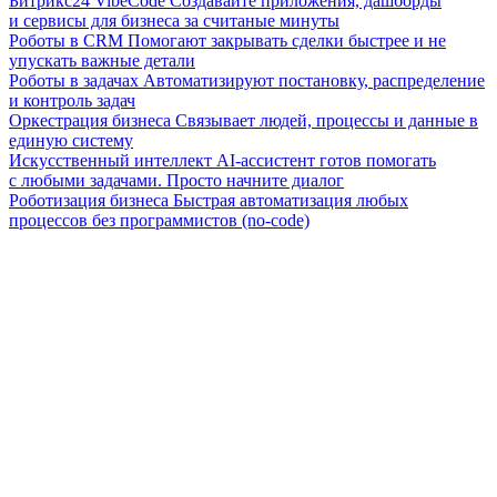
Битрикс24 VibeCode
Создавайте приложения, дашборды
и сервисы для бизнеса за считаные минуты
Роботы в CRM
Помогают закрывать сделки быстрее и не
упускать важные детали
Роботы в задачах
Автоматизируют постановку, распределение
и контроль задач
Оркестрация бизнеса
Связывает людей, процессы и данные в
единую систему
Искусственный интеллект
AI-ассистент готов помогать
с любыми задачами. Просто начните диалог
Роботизация бизнеса
Быстрая автоматизация любых
процессов без программистов (no-code)