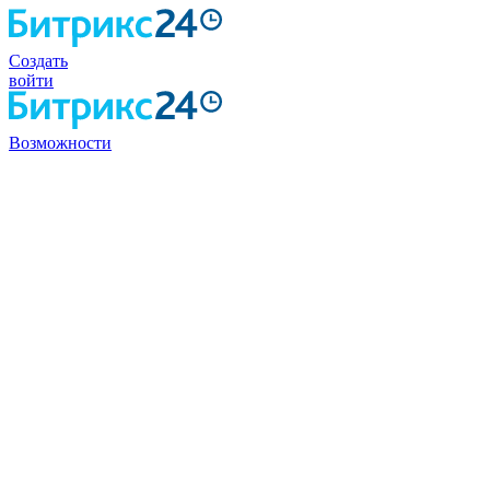
Создать
войти
Возможности