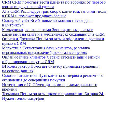
CRM
CRM помогает вести клиента по воронке: от первого
контакта до успешной сделки
AI в CRM
Расшифрует разговор с клиентом, заполнит поля
в CRM и поможет продавать больше
Складской учёт
Все базовые возможности склада —
в Битрикс24
Коммуникация с клиентами
Звонки, письма, чаты с
клиентами на сайте и в мессенджерах сохраняются в CRM
Оплата и Доставка
Прием оплаты и оформление доставки
прямо в CRM
Маркетинг
Сегментация базы клиентов, рассылка
персональных предложений, реклама в соцсетях
Онлайн-запись клиентов
Сервис автоматизации записи
и бронирования внутри CRM
BI Конструктор
Помогает бизнесу принимать решения
на основе данных
Сквозная аналитика
Путь клиента от первого рекламного
объявления до совершения покупки
Интеграция с 1С
Обмен данными в режиме реального
времени
Терминал
Прием оплаты прямо в приложении Битрикс24.
Нужен только смартфон