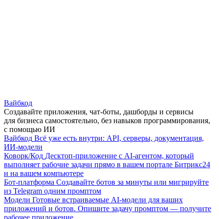
Вайбкод
Создавайте приложения, чат-боты, дашборды и сервисы
для бизнеса самостоятельно, без навыков программирования,
с помощью ИИ
Вайбкод
Всё уже есть внутри: API, серверы, документация,
ИИ-модели
Коворк/Код
Десктоп-приложение с AI-агентом, который
выполняет рабочие задачи прямо в вашем портале Битрикс24
и на вашем компьютере
Бот-платформа
Создавайте ботов за минуты или мигрируйте
из Telegram одним промптом
Модели
Готовые встраиваемые AI-модели для ваших
приложений и ботов. Опишите задачу промптом — получите
рабочее приложение