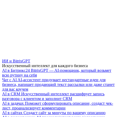
ИИ и BitrixGPT
Искусственный интеллект для каждого бизнеса
AI в Битрикс24
BitrixGPT — AI-помощник, который возьмет
всю рутину на себя
Чат с AI
AI-ассистент придумает нестандартные идеи для
бизнеса, напишет продающий текст рассылки или даже станет
для вас коучем
AI в CRM
Искусственный интеллект расшифрует запись
разговора с клиентом и заполнит CRM
AI в задачах
Поможет сформулировать описание, создаст чек-
лист, проанализирует комментарии
AI в сайтах
Создаст сайт за минуты по вашему описанию