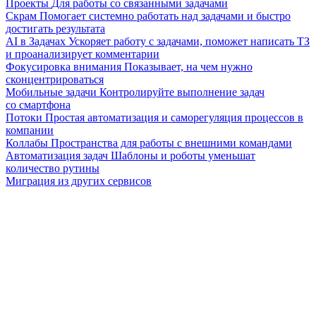
Проекты
Для работы со связанными задачами
Скрам
Помогает системно работать над задачами и быстро
достигать результата
AI в Задачах
Ускоряет работу с задачами, поможет написать ТЗ
и проанализирует комментарии
Фокусировка внимания
Показывает, на чем нужно
сконцентрироваться
Мобильные задачи
Контролируйте выполнение задач
со смартфона
Потоки
Простая автоматизация и саморегуляция процессов в
компании
Коллабы
Пространства для работы с внешними командами
Автоматизация задач
Шаблоны и роботы уменьшат
количество рутины
Миграция из других сервисов