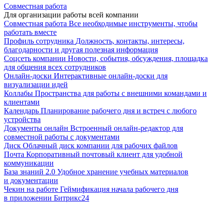
Совместная работа
Для организации работы всей компании
Совместная работа
Все необходимые инструменты, чтобы
работать вместе
Профиль сотрудника
Должность, контакты, интересы,
благодарности и другая полезная информация
Соцсеть компании
Новости, события, обсуждения, площадка
для общения всех сотрудников
Онлайн-доски
Интерактивные онлайн-доски для
визуализации идей
Коллабы
Пространства для работы с внешними командами и
клиентами
Календарь
Планирование рабочего дня и встреч с любого
устройства
Документы онлайн
Встроенный онлайн-редактор для
совместной работы с документами
Диск
Облачный диск компании для рабочих файлов
Почта
Корпоративный почтовый клиент для удобной
коммуникации
База знаний 2.0
Удобное хранение учебных материалов
и документации
Чекин на работе
Геймификация начала рабочего дня
в приложении Битрикс24