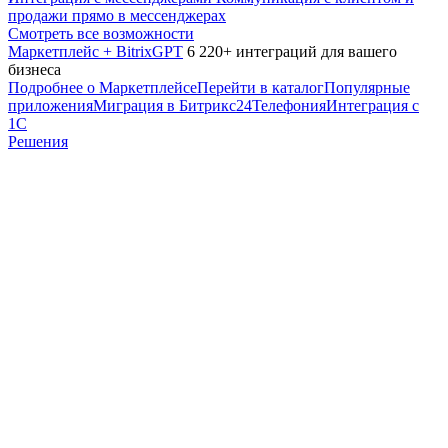
продажи прямо в мессенджерах
Смотреть все возможности
Маркетплейс + BitrixGPT
6 220+ интеграций для вашего
бизнеса
Подробнее о Маркетплейсе
Перейти в каталог
Популярные
приложения
Миграция в Битрикс24
Телефония
Интеграция с
1С
Решения