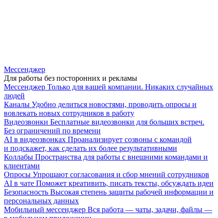
Мессенджер
Для работы без посторонних и рекламы
Мессенджер
Только для вашей компании. Никаких случайных
людей
Каналы
Удобно делиться новостями, проводить опросы и
вовлекать новых сотрудников в работу
Видеозвонки
Бесплатные видеозвонки для больших встреч.
Без ограничений по времени
AI в видеозвонках
Проанализирует созвоны с командой
и подскажет, как сделать их более результативными
Коллабы
Пространства для работы с внешними командами и
клиентами
Опросы
Упрощают согласования и сбор мнений сотрудников
AI в чате
Поможет креативить, писать тексты, обсуждать идеи
Безопасность
Высокая степень защиты рабочей информации и
персональных данных
Мобильный мессенджер
Вся работа — чаты, задачи, файлы —