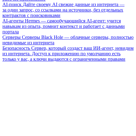
AI-поиск
Дайте своему AI свежие данные из интернета —
за один запрос, со ссылками на источники, без отдельных
контрактов с поисковиками
AI-агенты
Hermes — самообучающийся AI-агент: учится
навыкам из опыта, помнит контекст и работает с данными
портала
Серверы
Серверы Black Hole — облачные серверы, полностью
невидимые из интернета
Безопасность
Сервер, который создаст ваш ИИ-агент, невидим
из интернета. Доступ к приложению по умолчанию есть
только у вас, а ключи выдаются с ограниченными правами