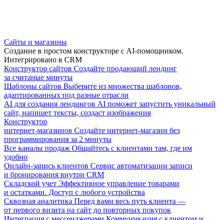
Сайты и магазины
Создание в простом конструкторе с AI-помощником.
Интегрировано в CRM
Конструктор сайтов
Создайте продающий лендинг
за считаные минуты
Шаблоны сайтов
Выберите из множества шаблонов,
адаптированных под разные отрасли
AI для создания лендингов
AI поможет запустить уникальный
сайт, напишет тексты, создаст изображения
Конструктор
интернет-магазинов
Создайте интернет-магазин без
программирования за 2 минуты
Все каналы продаж
Общайтесь с клиентами там, где им
удобно
Онлайн-запись клиентов
Сервис автоматизации записи
и бронирования внутри CRM
Складской учет
Эффективное управление товарами
и остатками. Доступ с любого устройства
Сквозная аналитика
Перед вами весь путь клиента —
от первого визита на сайт до повторных покупок
Интеграция с мессенджерами
Коммуникация с клиентом и