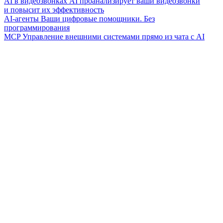
AI в видеозвонках
AI проанализирует ваши видеозвонки
и повысит их эффективность
AI-агенты
Ваши цифровые помощники. Без
программирования
MCP
Управление внешними системами прямо из чата с AI