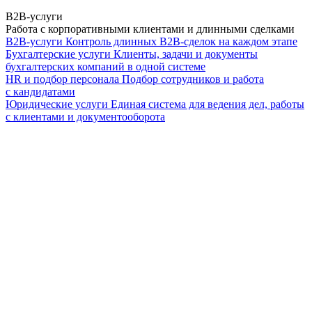
B2B-услуги
Работа с корпоративными клиентами и длинными сделками
B2B-услуги
Контроль длинных B2B-сделок на каждом этапе
Бухгалтерские услуги
Клиенты, задачи и документы
бухгалтерских компаний в одной системе
HR и подбор персонала
Подбор сотрудников и работа
с кандидатами
Юридические услуги
Единая система для ведения дел, работы
с клиентами и документооборота