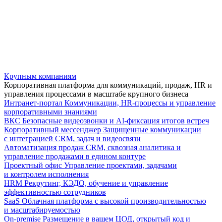
Крупным компаниям
Корпоративная платформа для коммуникаций, продаж, HR и
управления процессами в масштабе крупного бизнеса
Интранет-портал
Коммуникации, HR-процессы и управление
корпоративными знаниями
ВКС
Безопасные видеозвонки и AI-фиксация итогов встреч
Корпоративный мессенджер
Защищенные коммуникации
с интеграцией CRM, задач и видеосвязи
Автоматизация продаж
CRM, сквозная аналитика и
управление продажами в едином контуре
Проектный офис
Управление проектами, задачами
и контролем исполнения
HRM
Рекрутинг, КЭДО, обучение и управление
эффективностью сотрудников
SaaS
Облачная платформа с высокой производительностью
и масштабируемостью
On-premise
Размещение в вашем ЦОД, открытый код и