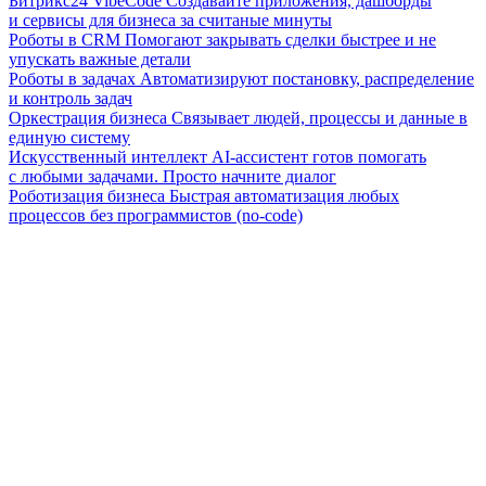
Битрикс24 VibeCode
Создавайте приложения, дашборды
и сервисы для бизнеса за считаные минуты
Роботы в CRM
Помогают закрывать сделки быстрее и не
упускать важные детали
Роботы в задачах
Автоматизируют постановку, распределение
и контроль задач
Оркестрация бизнеса
Связывает людей, процессы и данные в
единую систему
Искусственный интеллект
AI-ассистент готов помогать
с любыми задачами. Просто начните диалог
Роботизация бизнеса
Быстрая автоматизация любых
процессов без программистов (no-code)