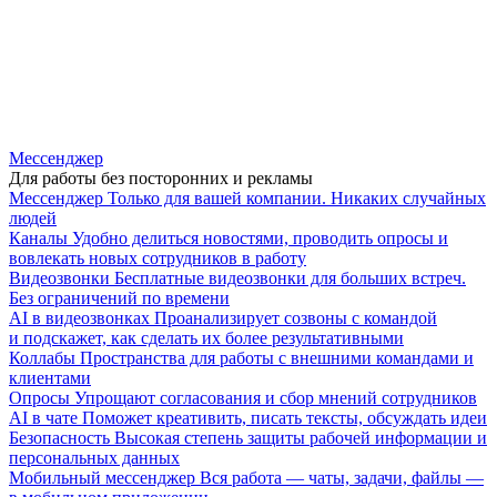
Мессенджер
Для работы без посторонних и рекламы
Мессенджер
Только для вашей компании. Никаких случайных
людей
Каналы
Удобно делиться новостями, проводить опросы и
вовлекать новых сотрудников в работу
Видеозвонки
Бесплатные видеозвонки для больших встреч.
Без ограничений по времени
AI в видеозвонках
Проанализирует созвоны с командой
и подскажет, как сделать их более результативными
Коллабы
Пространства для работы с внешними командами и
клиентами
Опросы
Упрощают согласования и сбор мнений сотрудников
AI в чате
Поможет креативить, писать тексты, обсуждать идеи
Безопасность
Высокая степень защиты рабочей информации и
персональных данных
Мобильный мессенджер
Вся работа — чаты, задачи, файлы —