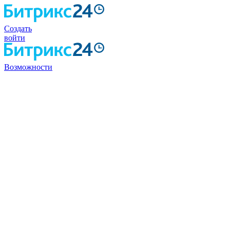
Создать
войти
Возможности