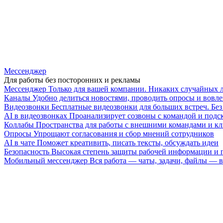
Мессенджер
Для работы без посторонних и рекламы
Мессенджер
Только для вашей компании. Никаких случайных 
Каналы
Удобно делиться новостями, проводить опросы и вовле
Видеозвонки
Бесплатные видеозвонки для больших встреч. Бе
AI в видеозвонках
Проанализирует созвоны с командой и подск
Коллабы
Пространства для работы с внешними командами и к
Опросы
Упрощают согласования и сбор мнений сотрудников
AI в чате
Поможет креативить, писать тексты, обсуждать идеи
Безопасность
Высокая степень защиты рабочей информации и
Мобильный мессенджер
Вся работа — чаты, задачи, файлы —