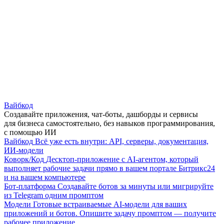
Вайбкод
Создавайте приложения, чат-боты, дашборды и сервисы
для бизнеса самостоятельно, без навыков программирования,
с помощью ИИ
Вайбкод
Всё уже есть внутри: API, серверы, документация,
ИИ-модели
Коворк/Код
Десктоп-приложение с AI-агентом, который
выполняет рабочие задачи прямо в вашем портале Битрикс24
и на вашем компьютере
Бот-платформа
Создавайте ботов за минуты или мигрируйте
из Telegram одним промптом
Модели
Готовые встраиваемые AI-модели для ваших
приложений и ботов. Опишите задачу промптом — получите
рабочее приложение