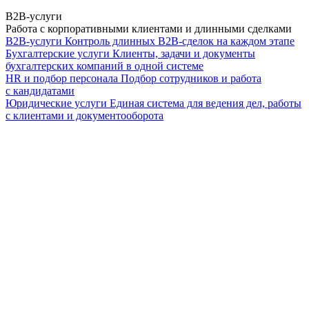
B2B-услуги
Работа с корпоративными клиентами и длинными сделками
B2B-услуги
Контроль длинных B2B-сделок на каждом этапе
Бухгалтерские услуги
Клиенты, задачи и документы
бухгалтерских компаний в одной системе
HR и подбор персонала
Подбор сотрудников и работа
с кандидатами
Юридические услуги
Единая система для ведения дел, работы
с клиентами и документооборота