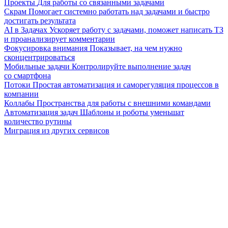
Проекты
Для работы со связанными задачами
Скрам
Помогает системно работать над задачами и быстро
достигать результата
AI в Задачах
Ускоряет работу с задачами, поможет написать ТЗ
и проанализирует комментарии
Фокусировка внимания
Показывает, на чем нужно
сконцентрироваться
Мобильные задачи
Контролируйте выполнение задач
со смартфона
Потоки
Простая автоматизация и саморегуляция процессов в
компании
Коллабы
Пространства для работы с внешними командами
Автоматизация задач
Шаблоны и роботы уменьшат
количество рутины
Миграция из других сервисов