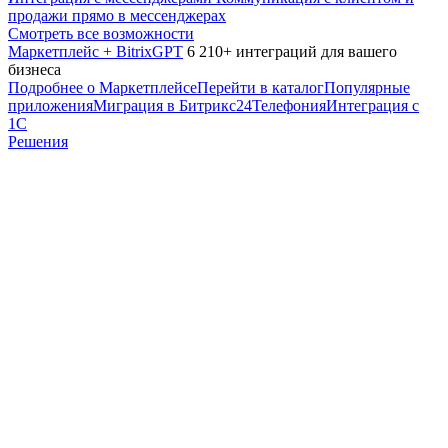
продажи прямо в мессенджерах
Смотреть все возможности
Маркетплейс + BitrixGPT
6 210+ интеграций для вашего
бизнеса
Подробнее о Маркетплейсе
Перейти в каталог
Популярные
приложения
Миграция в Битрикс24
Телефония
Интеграция с
1С
Решения