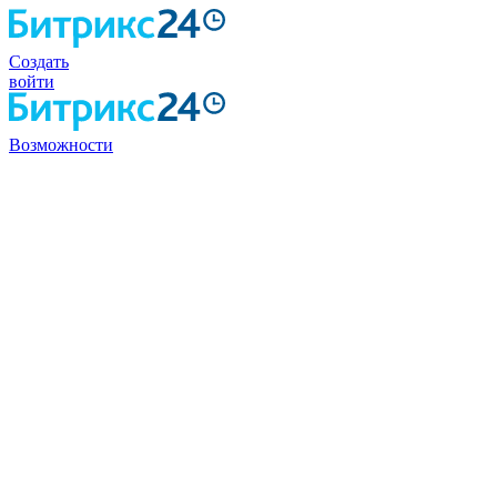
Создать
войти
Возможности