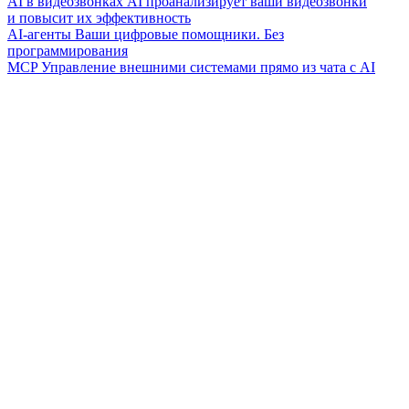
AI в видеозвонках
AI проанализирует ваши видеозвонки
и повысит их эффективность
AI-агенты
Ваши цифровые помощники. Без
программирования
MCP
Управление внешними системами прямо из чата с AI