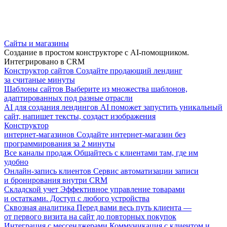
Сайты и магазины
Создание в простом конструкторе с AI-помощником.
Интегрировано в CRM
Конструктор сайтов
Создайте продающий лендинг
за считаные минуты
Шаблоны сайтов
Выберите из множества шаблонов,
адаптированных под разные отрасли
AI для создания лендингов
AI поможет запустить уникальный
сайт, напишет тексты, создаст изображения
Конструктор
интернет-магазинов
Создайте интернет-магазин без
программирования за 2 минуты
Все каналы продаж
Общайтесь с клиентами там, где им
удобно
Онлайн-запись клиентов
Сервис автоматизации записи
и бронирования внутри CRM
Складской учет
Эффективное управление товарами
и остатками. Доступ с любого устройства
Сквозная аналитика
Перед вами весь путь клиента —
от первого визита на сайт до повторных покупок
Интеграция с мессенджерами
Коммуникация с клиентом и