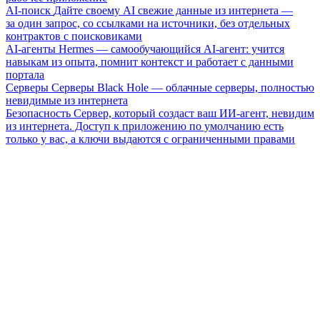
AI-поиск
Дайте своему AI свежие данные из интернета —
за один запрос, со ссылками на источники, без отдельных
контрактов с поисковиками
AI-агенты
Hermes — самообучающийся AI-агент: учится
навыкам из опыта, помнит контекст и работает с данными
портала
Серверы
Серверы Black Hole — облачные серверы, полностью
невидимые из интернета
Безопасность
Сервер, который создаст ваш ИИ-агент, невидим
из интернета. Доступ к приложению по умолчанию есть
только у вас, а ключи выдаются с ограниченными правами