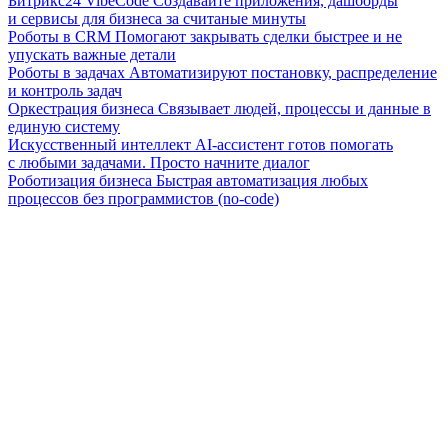
Битрикс24 VibeCode
Создавайте приложения, дашборды
и сервисы для бизнеса за считаные минуты
Роботы в CRM
Помогают закрывать сделки быстрее и не
упускать важные детали
Роботы в задачах
Автоматизируют постановку, распределение
и контроль задач
Оркестрация бизнеса
Связывает людей, процессы и данные в
единую систему
Искусственный интеллект
AI-ассистент готов помогать
с любыми задачами. Просто начните диалог
Роботизация бизнеса
Быстрая автоматизация любых
процессов без программистов (no-code)