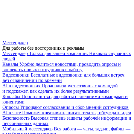
Мессенджер
Для работы без посторонних и рекламы
Мессенджер
Только для вашей компании. Никаких случайных
людей
Каналы
Удобно делиться новостями, проводить опросы и
вовлекать новых сотрудников в работу
Видеозвонки
Бесплатные видеозвонки для больших встреч.
Без ограничений по времени
AI в видеозвонках
Проанализирует созвоны с командой
и подскажет, как сделать их более результативными
Коллабы
Пространства для работы с внешними командами и
клиентами
Опросы
Упрощают согласования и сбор мнений сотрудников
AI в чате
Поможет креативить, писать тексты, обсуждать идеи
Безопасность
Высокая степень защиты рабочей информации и
персональных данных
Мобильный мессенджер
Вся работа — чаты, задачи, файлы —