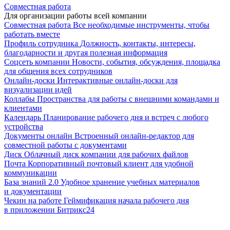
Совместная работа
Для организации работы всей компании
Совместная работа
Все необходимые инструменты, чтобы
работать вместе
Профиль сотрудника
Должность, контакты, интересы,
благодарности и другая полезная информация
Соцсеть компании
Новости, события, обсуждения, площадка
для общения всех сотрудников
Онлайн-доски
Интерактивные онлайн-доски для
визуализации идей
Коллабы
Пространства для работы с внешними командами и
клиентами
Календарь
Планирование рабочего дня и встреч с любого
устройства
Документы онлайн
Встроенный онлайн-редактор для
совместной работы с документами
Диск
Облачный диск компании для рабочих файлов
Почта
Корпоративный почтовый клиент для удобной
коммуникации
База знаний 2.0
Удобное хранение учебных материалов
и документации
Чекин на работе
Геймификация начала рабочего дня
в приложении Битрикс24