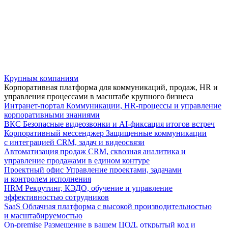
Крупным компаниям
Корпоративная платформа для коммуникаций, продаж, HR и
управления процессами в масштабе крупного бизнеса
Интранет-портал
Коммуникации, HR-процессы и управление
корпоративными знаниями
ВКС
Безопасные видеозвонки и AI-фиксация итогов встреч
Корпоративный мессенджер
Защищенные коммуникации
с интеграцией CRM, задач и видеосвязи
Автоматизация продаж
CRM, сквозная аналитика и
управление продажами в едином контуре
Проектный офис
Управление проектами, задачами
и контролем исполнения
HRM
Рекрутинг, КЭДО, обучение и управление
эффективностью сотрудников
SaaS
Облачная платформа с высокой производительностью
и масштабируемостью
On-premise
Размещение в вашем ЦОД, открытый код и