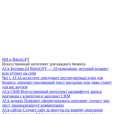
ИИ и BitrixGPT
Искусственный интеллект для каждого бизнеса
AI в Битрикс24
BitrixGPT — AI-помощник, который возьмет
всю рутину на себя
Чат с AI
AI-ассистент придумает нестандартные идеи для
бизнеса, напишет продающий текст рассылки или даже станет
для вас коучем
AI в CRM
Искусственный интеллект расшифрует запись
разговора с клиентом и заполнит CRM
AI в задачах
Поможет сформулировать описание, создаст чек-
лист, проанализирует комментарии
AI в сайтах
Создаст сайт за минуты по вашему описанию