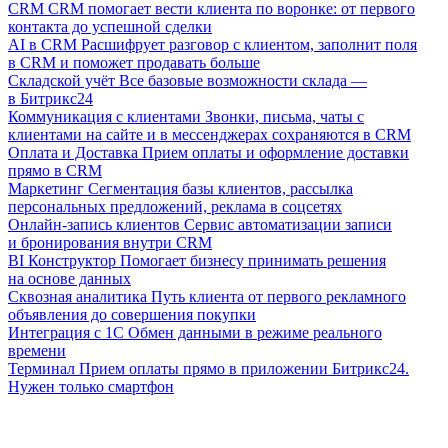
CRM
CRM помогает вести клиента по воронке: от первого
контакта до успешной сделки
AI в CRM
Расшифрует разговор с клиентом, заполнит поля
в CRM и поможет продавать больше
Складской учёт
Все базовые возможности склада —
в Битрикс24
Коммуникация с клиентами
Звонки, письма, чаты с
клиентами на сайте и в мессенджерах сохраняются в CRM
Оплата и Доставка
Прием оплаты и оформление доставки
прямо в CRM
Маркетинг
Сегментация базы клиентов, рассылка
персональных предложений, реклама в соцсетях
Онлайн-запись клиентов
Сервис автоматизации записи
и бронирования внутри CRM
BI Конструктор
Помогает бизнесу принимать решения
на основе данных
Сквозная аналитика
Путь клиента от первого рекламного
объявления до совершения покупки
Интеграция с 1С
Обмен данными в режиме реального
времени
Терминал
Прием оплаты прямо в приложении Битрикс24.
Нужен только смартфон