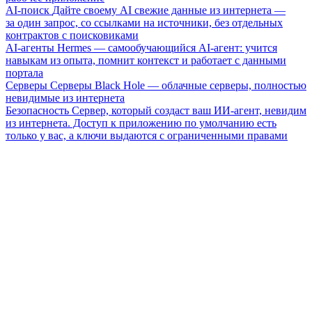
AI-поиск
Дайте своему AI свежие данные из интернета —
за один запрос, со ссылками на источники, без отдельных
контрактов с поисковиками
AI-агенты
Hermes — самообучающийся AI-агент: учится
навыкам из опыта, помнит контекст и работает с данными
портала
Серверы
Серверы Black Hole — облачные серверы, полностью
невидимые из интернета
Безопасность
Сервер, который создаст ваш ИИ-агент, невидим
из интернета. Доступ к приложению по умолчанию есть
только у вас, а ключи выдаются с ограниченными правами