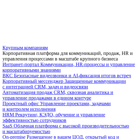
Крупным компаниям
Корпоративная платформа для коммуникаций, продаж, HR и
управления процессами в масштабе крупного бизнеса
Интранет-портал
Коммуникации, HR-процессы и управление
корпоративными знаниями
ВКС
Безопасные видеозвонки и AI-фиксация итогов встреч
Корпоративный мессенджер
Защищенные коммуникации
с интеграцией CRM, задач и видеосвязи
Автоматизация продаж
CRM, сквозная аналитика и
управление продажами в едином контуре
Проектный офис
Управление проектами, задачами
и контролем исполнения
HRM
Рекрутинг, КЭДО, обучение и управление
эффективностью сотрудников
SaaS
Облачная платформа с высокой производительностью
и масштабируемостью
On-premise
Размещение в вашем ЦОД, открытый код и