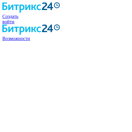
Создать
войти
Возможности