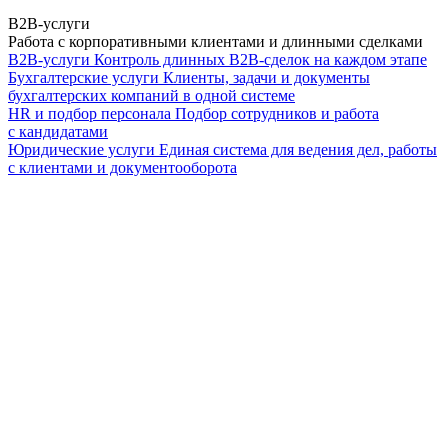
B2B-услуги
Работа с корпоративными клиентами и длинными сделками
B2B-услуги
Контроль длинных B2B-сделок на каждом этапе
Бухгалтерские услуги
Клиенты, задачи и документы
бухгалтерских компаний в одной системе
HR и подбор персонала
Подбор сотрудников и работа
с кандидатами
Юридические услуги
Единая система для ведения дел, работы
с клиентами и документооборота