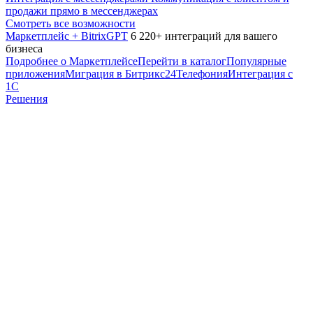
продажи прямо в мессенджерах
Смотреть все возможности
Маркетплейс + BitrixGPT
6 220+ интеграций для вашего
бизнеса
Подробнее о Маркетплейсе
Перейти в каталог
Популярные
приложения
Миграция в Битрикс24
Телефония
Интеграция с
1С
Решения