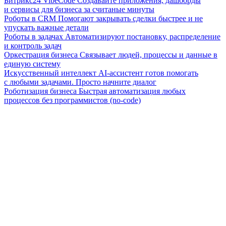
Битрикс24 VibeCode
Создавайте приложения, дашборды
и сервисы для бизнеса за считаные минуты
Роботы в CRM
Помогают закрывать сделки быстрее и не
упускать важные детали
Роботы в задачах
Автоматизируют постановку, распределение
и контроль задач
Оркестрация бизнеса
Связывает людей, процессы и данные в
единую систему
Искусственный интеллект
AI-ассистент готов помогать
с любыми задачами. Просто начните диалог
Роботизация бизнеса
Быстрая автоматизация любых
процессов без программистов (no-code)