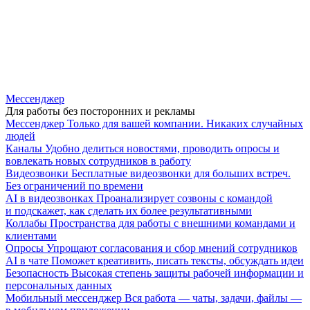
Мессенджер
Для работы без посторонних и рекламы
Мессенджер
Только для вашей компании. Никаких случайных
людей
Каналы
Удобно делиться новостями, проводить опросы и
вовлекать новых сотрудников в работу
Видеозвонки
Бесплатные видеозвонки для больших встреч.
Без ограничений по времени
AI в видеозвонках
Проанализирует созвоны с командой
и подскажет, как сделать их более результативными
Коллабы
Пространства для работы с внешними командами и
клиентами
Опросы
Упрощают согласования и сбор мнений сотрудников
AI в чате
Поможет креативить, писать тексты, обсуждать идеи
Безопасность
Высокая степень защиты рабочей информации и
персональных данных
Мобильный мессенджер
Вся работа — чаты, задачи, файлы —