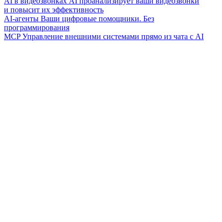
AI в видеозвонках
AI проанализирует ваши видеозвонки
и повысит их эффективность
AI-агенты
Ваши цифровые помощники. Без
программирования
MCP
Управление внешними системами прямо из чата с AI