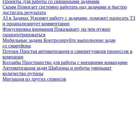
Проекты
Для работы со связанными задачами
Скрам
Помогает системно работать над задачами и быстро
достигать результата
AI в Задачах
Ускоряет работу с задачами, поможет написать ТЗ
и проанализирует комментарии
Фокусировка внимания
Показывает, на чем нужно
сконцентрироваться
Мобильные задачи
Контролируйте выполнение задач
со смартфона
Потоки
Простая автоматизация и саморегуляция процессов в
компании
Коллабы
Пространства для работы с внешними командами
Автоматизация задач
Шаблоны и роботы уменьшат
количество рутины
Миграция из других сервисов