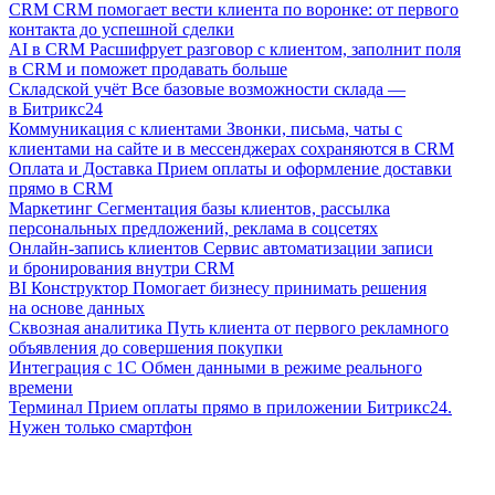
CRM
CRM помогает вести клиента по воронке: от первого
контакта до успешной сделки
AI в CRM
Расшифрует разговор с клиентом, заполнит поля
в CRM и поможет продавать больше
Складской учёт
Все базовые возможности склада —
в Битрикс24
Коммуникация с клиентами
Звонки, письма, чаты с
клиентами на сайте и в мессенджерах сохраняются в CRM
Оплата и Доставка
Прием оплаты и оформление доставки
прямо в CRM
Маркетинг
Сегментация базы клиентов, рассылка
персональных предложений, реклама в соцсетях
Онлайн-запись клиентов
Сервис автоматизации записи
и бронирования внутри CRM
BI Конструктор
Помогает бизнесу принимать решения
на основе данных
Сквозная аналитика
Путь клиента от первого рекламного
объявления до совершения покупки
Интеграция с 1С
Обмен данными в режиме реального
времени
Терминал
Прием оплаты прямо в приложении Битрикс24.
Нужен только смартфон