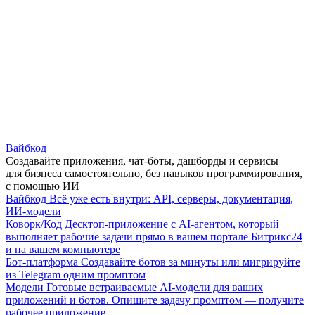
Вайбкод
Создавайте приложения, чат-боты, дашборды и сервисы
для бизнеса самостоятельно, без навыков программирования,
с помощью ИИ
Вайбкод
Всё уже есть внутри: API, серверы, документация,
ИИ-модели
Коворк/Код
Десктоп-приложение с AI-агентом, который
выполняет рабочие задачи прямо в вашем портале Битрикс24
и на вашем компьютере
Бот-платформа
Создавайте ботов за минуты или мигрируйте
из Telegram одним промптом
Модели
Готовые встраиваемые AI-модели для ваших
приложений и ботов. Опишите задачу промптом — получите
рабочее приложение