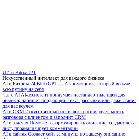
ИИ и BitrixGPT
Искусственный интеллект для каждого бизнеса
AI в Битрикс24
BitrixGPT — AI-помощник, который возьмет
всю рутину на себя
Чат с AI
AI-ассистент придумает нестандартные идеи для
бизнеса, напишет продающий текст рассылки или даже станет
для вас коучем
AI в CRM
Искусственный интеллект расшифрует запись
разговора с клиентом и заполнит CRM
AI в задачах
Поможет сформулировать описание, создаст чек-
лист, проанализирует комментарии
AI в сайтах
Создаст сайт за минуты по вашему описанию