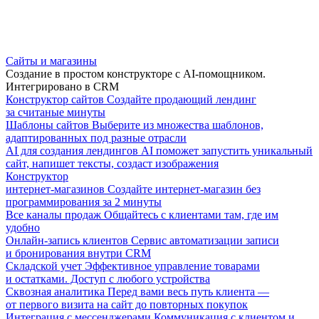
Сайты и магазины
Создание в простом конструкторе с AI-помощником.
Интегрировано в CRM
Конструктор сайтов
Создайте продающий лендинг
за считаные минуты
Шаблоны сайтов
Выберите из множества шаблонов,
адаптированных под разные отрасли
AI для создания лендингов
AI поможет запустить уникальный
сайт, напишет тексты, создаст изображения
Конструктор
интернет-магазинов
Создайте интернет-магазин без
программирования за 2 минуты
Все каналы продаж
Общайтесь с клиентами там, где им
удобно
Онлайн-запись клиентов
Сервис автоматизации записи
и бронирования внутри CRM
Складской учет
Эффективное управление товарами
и остатками. Доступ с любого устройства
Сквозная аналитика
Перед вами весь путь клиента —
от первого визита на сайт до повторных покупок
Интеграция с мессенджерами
Коммуникация с клиентом и