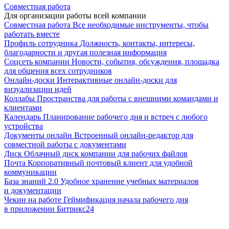
Совместная работа
Для организации работы всей компании
Совместная работа
Все необходимые инструменты, чтобы
работать вместе
Профиль сотрудника
Должность, контакты, интересы,
благодарности и другая полезная информация
Соцсеть компании
Новости, события, обсуждения, площадка
для общения всех сотрудников
Онлайн-доски
Интерактивные онлайн-доски для
визуализации идей
Коллабы
Пространства для работы с внешними командами и
клиентами
Календарь
Планирование рабочего дня и встреч с любого
устройства
Документы онлайн
Встроенный онлайн-редактор для
совместной работы с документами
Диск
Облачный диск компании для рабочих файлов
Почта
Корпоративный почтовый клиент для удобной
коммуникации
База знаний 2.0
Удобное хранение учебных материалов
и документации
Чекин на работе
Геймификация начала рабочего дня
в приложении Битрикс24