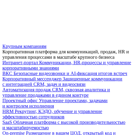
Крупным компаниям
Корпоративная платформа для коммуникаций, продаж, HR и
управления процессами в масштабе крупного бизнеса
Интранет-портал
Коммуникации, HR-процессы и управление
корпоративными знаниями
ВКС
Безопасные видеозвонки и AI-фиксация итогов встреч
Корпоративный мессенджер
Защищенные коммуникации
с интеграцией CRM, задач и видеосвязи
Автоматизация продаж
CRM, сквозная аналитика и
управление продажами в едином контуре
Проектный офис
Управление проектами, задачами
и контролем исполнения
HRM
Рекрутинг, КЭДО, обучение и управление
эффективностью сотрудников
SaaS
Облачная платформа с высокой производительностью
и масштабируемостью
On-premise
Размещение в вашем ЦОД, открытый код и