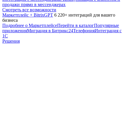
продажи прямо в мессенджерах
Смотреть все возможности
Маркетплейс + BitrixGPT
6 220+ интеграций для вашего
бизнеса
Подробнее о Маркетплейсе
Перейти в каталог
Популярные
приложения
Миграция в Битрикс24
Телефония
Интеграция с
1С
Решения