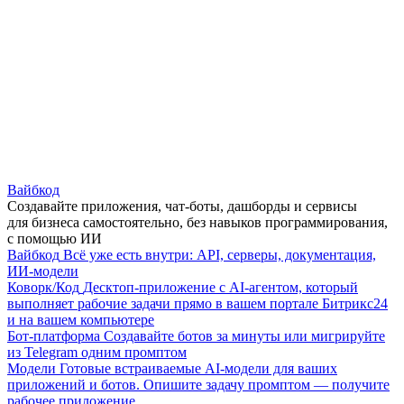
Вайбкод
Создавайте приложения, чат-боты, дашборды и сервисы
для бизнеса самостоятельно, без навыков программирования,
с помощью ИИ
Вайбкод
Всё уже есть внутри: API, серверы, документация,
ИИ-модели
Коворк/Код
Десктоп-приложение с AI-агентом, который
выполняет рабочие задачи прямо в вашем портале Битрикс24
и на вашем компьютере
Бот-платформа
Создавайте ботов за минуты или мигрируйте
из Telegram одним промптом
Модели
Готовые встраиваемые AI-модели для ваших
приложений и ботов. Опишите задачу промптом — получите
рабочее приложение