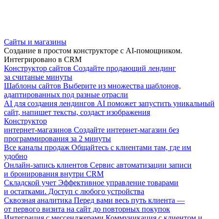
Сайты и магазины
Создание в простом конструкторе с AI-помощником.
Интегрировано в CRM
Конструктор сайтов
Создайте продающий лендинг
за считаные минуты
Шаблоны сайтов
Выберите из множества шаблонов,
адаптированных под разные отрасли
AI для создания лендингов
AI поможет запустить уникальный
сайт, напишет тексты, создаст изображения
Конструктор
интернет-магазинов
Создайте интернет-магазин без
программирования за 2 минуты
Все каналы продаж
Общайтесь с клиентами там, где им
удобно
Онлайн-запись клиентов
Сервис автоматизации записи
и бронирования внутри CRM
Складской учет
Эффективное управление товарами
и остатками. Доступ с любого устройства
Сквозная аналитика
Перед вами весь путь клиента —
от первого визита на сайт до повторных покупок
Интеграция с мессенджерами
Коммуникация с клиентом и