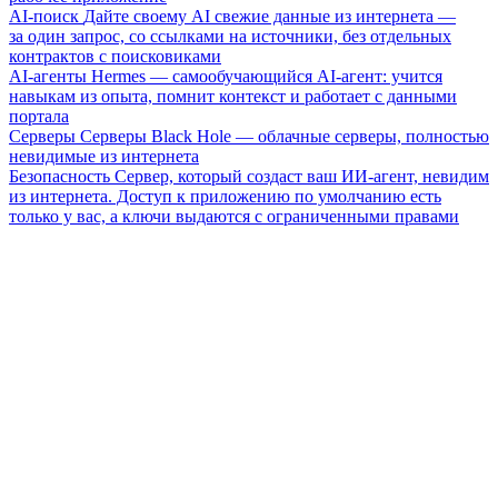
AI-поиск
Дайте своему AI свежие данные из интернета —
за один запрос, со ссылками на источники, без отдельных
контрактов с поисковиками
AI-агенты
Hermes — самообучающийся AI-агент: учится
навыкам из опыта, помнит контекст и работает с данными
портала
Серверы
Серверы Black Hole — облачные серверы, полностью
невидимые из интернета
Безопасность
Сервер, который создаст ваш ИИ-агент, невидим
из интернета. Доступ к приложению по умолчанию есть
только у вас, а ключи выдаются с ограниченными правами