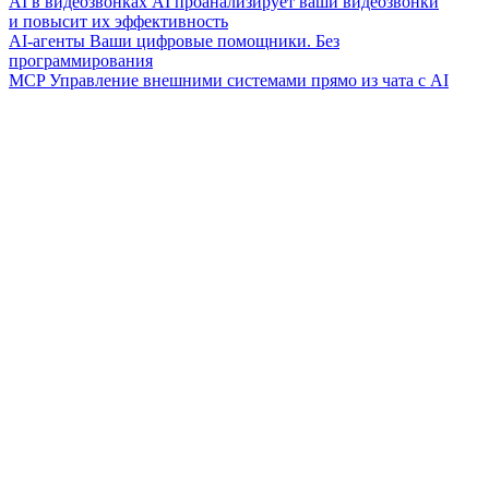
AI в видеозвонках
AI проанализирует ваши видеозвонки
и повысит их эффективность
AI-агенты
Ваши цифровые помощники. Без
программирования
MCP
Управление внешними системами прямо из чата с AI