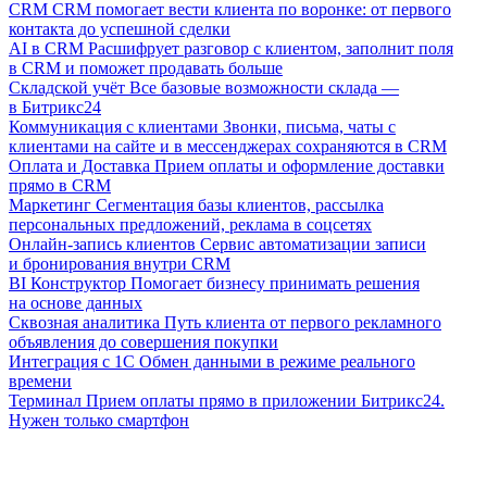
CRM
CRM помогает вести клиента по воронке: от первого
контакта до успешной сделки
AI в CRM
Расшифрует разговор с клиентом, заполнит поля
в CRM и поможет продавать больше
Складской учёт
Все базовые возможности склада —
в Битрикс24
Коммуникация с клиентами
Звонки, письма, чаты с
клиентами на сайте и в мессенджерах сохраняются в CRM
Оплата и Доставка
Прием оплаты и оформление доставки
прямо в CRM
Маркетинг
Сегментация базы клиентов, рассылка
персональных предложений, реклама в соцсетях
Онлайн-запись клиентов
Сервис автоматизации записи
и бронирования внутри CRM
BI Конструктор
Помогает бизнесу принимать решения
на основе данных
Сквозная аналитика
Путь клиента от первого рекламного
объявления до совершения покупки
Интеграция с 1С
Обмен данными в режиме реального
времени
Терминал
Прием оплаты прямо в приложении Битрикс24.
Нужен только смартфон