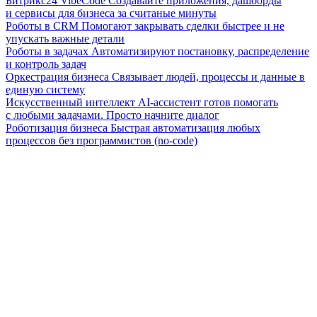
Битрикс24 VibeCode
Создавайте приложения, дашборды
и сервисы для бизнеса за считаные минуты
Роботы в CRM
Помогают закрывать сделки быстрее и не
упускать важные детали
Роботы в задачах
Автоматизируют постановку, распределение
и контроль задач
Оркестрация бизнеса
Связывает людей, процессы и данные в
единую систему
Искусственный интеллект
AI-ассистент готов помогать
с любыми задачами. Просто начните диалог
Роботизация бизнеса
Быстрая автоматизация любых
процессов без программистов (no-code)