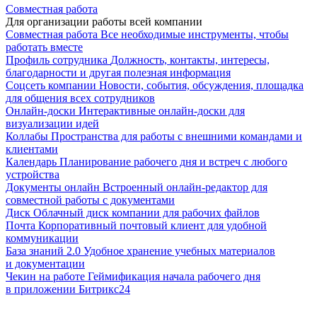
Совместная работа
Для организации работы всей компании
Совместная работа
Все необходимые инструменты, чтобы
работать вместе
Профиль сотрудника
Должность, контакты, интересы,
благодарности и другая полезная информация
Соцсеть компании
Новости, события, обсуждения, площадка
для общения всех сотрудников
Онлайн-доски
Интерактивные онлайн-доски для
визуализации идей
Коллабы
Пространства для работы с внешними командами и
клиентами
Календарь
Планирование рабочего дня и встреч с любого
устройства
Документы онлайн
Встроенный онлайн-редактор для
совместной работы с документами
Диск
Облачный диск компании для рабочих файлов
Почта
Корпоративный почтовый клиент для удобной
коммуникации
База знаний 2.0
Удобное хранение учебных материалов
и документации
Чекин на работе
Геймификация начала рабочего дня
в приложении Битрикс24