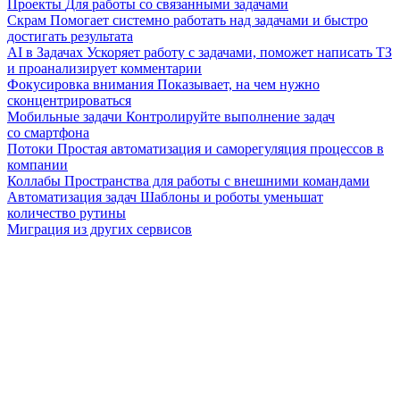
Проекты
Для работы со связанными задачами
Скрам
Помогает системно работать над задачами и быстро
достигать результата
AI в Задачах
Ускоряет работу с задачами, поможет написать ТЗ
и проанализирует комментарии
Фокусировка внимания
Показывает, на чем нужно
сконцентрироваться
Мобильные задачи
Контролируйте выполнение задач
со смартфона
Потоки
Простая автоматизация и саморегуляция процессов в
компании
Коллабы
Пространства для работы с внешними командами
Автоматизация задач
Шаблоны и роботы уменьшат
количество рутины
Миграция из других сервисов