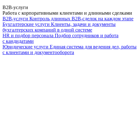
B2B-услуги
Работа с корпоративными клиентами и длинными сделками
B2B-услуги
Контроль длинных B2B-сделок на каждом этапе
Бухгалтерские услуги
Клиенты, задачи и документы
бухгалтерских компаний в одной системе
HR и подбор персонала
Подбор сотрудников и работа
с кандидатами
Юридические услуги
Единая система для ведения дел, работы
с клиентами и документооборота