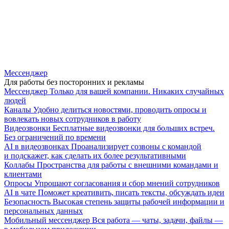
Мессенджер
Для работы без посторонних и рекламы
Мессенджер
Только для вашей компании. Никаких случайных
людей
Каналы
Удобно делиться новостями, проводить опросы и
вовлекать новых сотрудников в работу
Видеозвонки
Бесплатные видеозвонки для больших встреч.
Без ограничений по времени
AI в видеозвонках
Проанализирует созвоны с командой
и подскажет, как сделать их более результативными
Коллабы
Пространства для работы с внешними командами и
клиентами
Опросы
Упрощают согласования и сбор мнений сотрудников
AI в чате
Поможет креативить, писать тексты, обсуждать идеи
Безопасность
Высокая степень защиты рабочей информации и
персональных данных
Мобильный мессенджер
Вся работа — чаты, задачи, файлы —