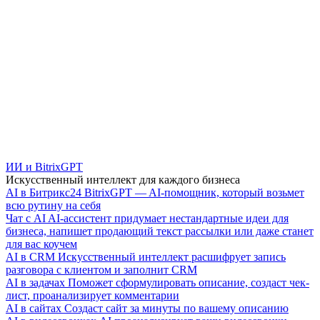
ИИ и BitrixGPT
Искусственный интеллект для каждого бизнеса
AI в Битрикс24
BitrixGPT — AI-помощник, который возьмет
всю рутину на себя
Чат с AI
AI-ассистент придумает нестандартные идеи для
бизнеса, напишет продающий текст рассылки или даже станет
для вас коучем
AI в CRM
Искусственный интеллект расшифрует запись
разговора с клиентом и заполнит CRM
AI в задачах
Поможет сформулировать описание, создаст чек-
лист, проанализирует комментарии
AI в сайтах
Создаст сайт за минуты по вашему описанию