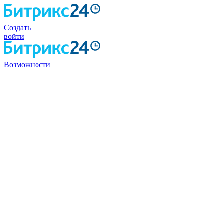
Создать
войти
Возможности