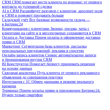
CRM
CRM помогает вести клиента по воронке: от первого
контакта до успешной сделки
AI в CRM
Расшифрует разговор с клиентом, заполнит поля
в CRM и поможет продавать больше
Складской учёт
Все базовые возможности склада —
в Битрикс24
Коммуникация с клиентами
Звонки, письма, чаты с
клиентами на сайте и в мессенджерах сохраняются в CRM
Оплата и Доставка
Прием оплаты и оформление доставки
прямо в CRM
Маркетинг
Сегментация базы клиентов, рассылка
персональных предложений, реклама в соцсетях
Онлайн-запись клиентов
Сервис автоматизации записи
и бронирования внутри CRM
BI Конструктор
Помогает бизнесу принимать решения
на основе данных
Сквозная аналитика
Путь клиента от первого рекламного
объявления до совершения покупки
Интеграция с 1С
Обмен данными в режиме реального
времени
Терминал
Прием оплаты прямо в приложении Битрикс24.
Нужен только смартфон