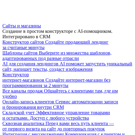
Сайты и магазины
Создание в простом конструкторе с AI-помощником.
Интегрировано в CRM
Конструктор сайтов
Создайте продающий лендинг
за считаные минуты
Шаблоны сайтов
Выберите из множества шаблонов,
адаптированных под разные отрасли
AI для создания лендингов
AI поможет запустить уникальный
сайт, напишет тексты, создаст изображения
Конструктор
интернет-магазинов
Создайте интернет-магазин без
программирования за 2 минуты
Все каналы продаж
Общайтесь с клиентами там, где им
удобно
Онлайн-запись клиентов
Сервис автоматизации записи
и бронирования внутри CRM
Складской учет
Эффективное управление товарами
и остатками. Доступ с любого устройства
Сквозная аналитика
Перед вами весь путь клиента —
от первого визита на сайт до повторных покупок
Интеграция с мессенджерами
Коммуникация с клиентом и