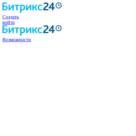
Создать
войти
Возможности