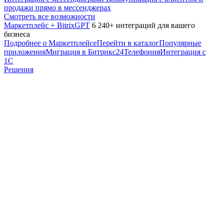
продажи прямо в мессенджерах
Смотреть все возможности
Маркетплейс + BitrixGPT
6 240+ интеграций для вашего
бизнеса
Подробнее о Маркетплейсе
Перейти в каталог
Популярные
приложения
Миграция в Битрикс24
Телефония
Интеграция с
1С
Решения