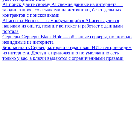
AI-поиск
Дайте своему AI свежие данные из интернета —
за один запрос, со ссылками на источники, без отдельных
контрактов с поисковиками
AI-агенты
Hermes — самообучающийся AI-агент: учится
навыкам из опыта, помнит контекст и работает с данными
портала
Серверы
Серверы Black Hole — облачные серверы, полностью
невидимые из интернета
Безопасность
Сервер, который создаст ваш ИИ-агент, невидим
из интернета. Доступ к приложению по умолчанию есть
только у вас, а ключи выдаются с ограниченными правами