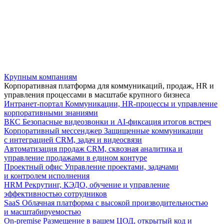
Крупным компаниям
Корпоративная платформа для коммуникаций, продаж, HR и
управления процессами в масштабе крупного бизнеса
Интранет-портал
Коммуникации, HR-процессы и управление
корпоративными знаниями
ВКС
Безопасные видеозвонки и AI-фиксация итогов встреч
Корпоративный мессенджер
Защищенные коммуникации
с интеграцией CRM, задач и видеосвязи
Автоматизация продаж
CRM, сквозная аналитика и
управление продажами в едином контуре
Проектный офис
Управление проектами, задачами
и контролем исполнения
HRM
Рекрутинг, КЭДО, обучение и управление
эффективностью сотрудников
SaaS
Облачная платформа с высокой производительностью
и масштабируемостью
On-premise
Размещение в вашем ЦОД, открытый код и