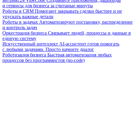
Битрикс24 VibeCode
Создавайте приложения, дашборды
и сервисы для бизнеса за считаные минуты
Роботы в CRM
Помогают закрывать сделки быстрее и не
упускать важные детали
Роботы в задачах
Автоматизируют постановку, распределение
и контроль задач
Оркестрация бизнеса
Связывает людей, процессы и данные в
единую систему
Искусственный интеллект
AI-ассистент готов помогать
с любыми задачами. Просто начните диалог
Роботизация бизнеса
Быстрая автоматизация любых
процессов без программистов (no-code)