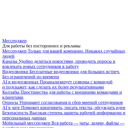
Мессенджер
Для работы без посторонних и рекламы
Мессенджер
Только для вашей компании. Никаких случайных
людей
Каналы
Удобно делиться новостями, проводить опросы и
вовлекать новых сотрудников в работу
Видеозвонки
Бесплатные видеозвонки для больших встреч.
Без ограничений по времени
AI в видеозвонках
Проанализирует созвоны с командой
и подскажет, как сделать их более результативными
Коллабы
Пространства для работы с внешними командами и
клиентами
Опросы
Упрощают согласования и сбор мнений сотрудников
AI в чате
Поможет креативить, писать тексты, обсуждать идеи
Безопасность
Высокая степень защиты рабочей информации и
персональных данных
Мобильный мессенджер
Вся работа — чаты, задачи, файлы —