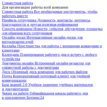
Совместная работа
Для организации работы всей компании
Совместная работа
Все необходимые инструменты, чтобы
работать вместе
Профиль сотрудника
Должность, контакты, интересы,
благодарности и другая полезная информация
Соцсеть компании
Новости, события, обсуждения, площадка
для общения всех сотрудников
Онлайн-доски
Интерактивные онлайн-доски для
визуализации идей
Коллабы
Пространства для работы с внешними командами и
клиентами
Календарь
Планирование рабочего дня и встреч с любого
устройства
Документы онлайн
Встроенный онлайн-редактор для
совместной работы с документами
Диск
Облачный диск компании для рабочих файлов
Почта
Корпоративный почтовый клиент для удобной
коммуникации
База знаний 2.0
Удобное хранение учебных материалов
и документации
Чекин на работе
Геймификация начала рабочего дня
в приложении Битрикс24