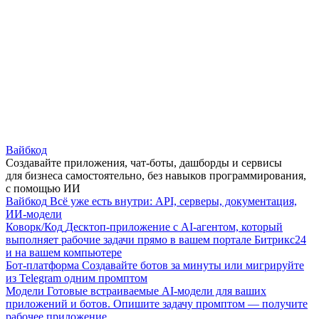
Вайбкод
Создавайте приложения, чат-боты, дашборды и сервисы
для бизнеса самостоятельно, без навыков программирования,
с помощью ИИ
Вайбкод
Всё уже есть внутри: API, серверы, документация,
ИИ-модели
Коворк/Код
Десктоп-приложение с AI-агентом, который
выполняет рабочие задачи прямо в вашем портале Битрикс24
и на вашем компьютере
Бот-платформа
Создавайте ботов за минуты или мигрируйте
из Telegram одним промптом
Модели
Готовые встраиваемые AI-модели для ваших
приложений и ботов. Опишите задачу промптом — получите
рабочее приложение