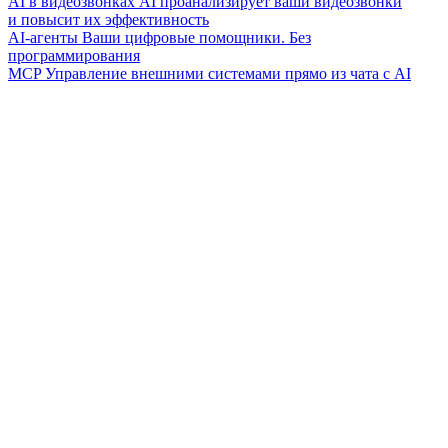
AI в видеозвонках
AI проанализирует ваши видеозвонки
и повысит их эффективность
AI-агенты
Ваши цифровые помощники. Без
программирования
MCP
Управление внешними системами прямо из чата с AI