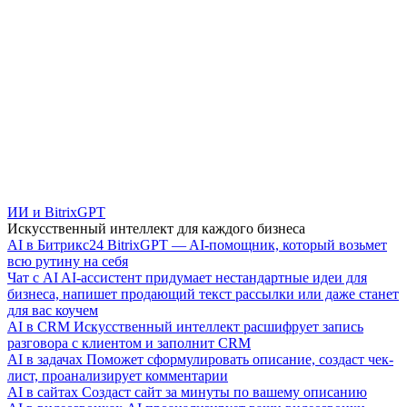
ИИ и BitrixGPT
Искусственный интеллект для каждого бизнеса
AI в Битрикс24
BitrixGPT — AI-помощник, который возьмет
всю рутину на себя
Чат с AI
AI-ассистент придумает нестандартные идеи для
бизнеса, напишет продающий текст рассылки или даже станет
для вас коучем
AI в CRM
Искусственный интеллект расшифрует запись
разговора с клиентом и заполнит CRM
AI в задачах
Поможет сформулировать описание, создаст чек-
лист, проанализирует комментарии
AI в сайтах
Создаст сайт за минуты по вашему описанию