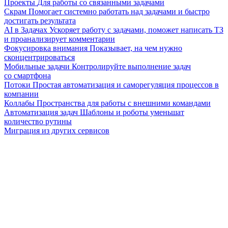
Проекты
Для работы со связанными задачами
Скрам
Помогает системно работать над задачами и быстро
достигать результата
AI в Задачах
Ускоряет работу с задачами, поможет написать ТЗ
и проанализирует комментарии
Фокусировка внимания
Показывает, на чем нужно
сконцентрироваться
Мобильные задачи
Контролируйте выполнение задач
со смартфона
Потоки
Простая автоматизация и саморегуляция процессов в
компании
Коллабы
Пространства для работы с внешними командами
Автоматизация задач
Шаблоны и роботы уменьшат
количество рутины
Миграция из других сервисов