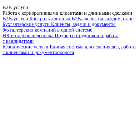
B2B-услуги
Работа с корпоративными клиентами и длинными сделками
B2B-услуги
Контроль длинных B2B-сделок на каждом этапе
Бухгалтерские услуги
Клиенты, задачи и документы
бухгалтерских компаний в одной системе
HR и подбор персонала
Подбор сотрудников и работа
с кандидатами
Юридические услуги
Единая система для ведения дел, работы
с клиентами и документооборота