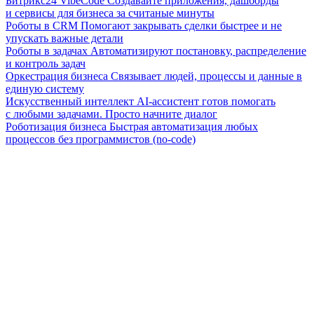
Битрикс24 VibeCode
Создавайте приложения, дашборды
и сервисы для бизнеса за считаные минуты
Роботы в CRM
Помогают закрывать сделки быстрее и не
упускать важные детали
Роботы в задачах
Автоматизируют постановку, распределение
и контроль задач
Оркестрация бизнеса
Связывает людей, процессы и данные в
единую систему
Искусственный интеллект
AI-ассистент готов помогать
с любыми задачами. Просто начните диалог
Роботизация бизнеса
Быстрая автоматизация любых
процессов без программистов (no-code)