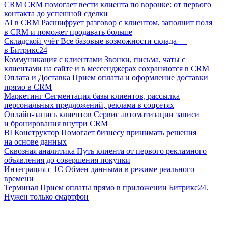
CRM
CRM помогает вести клиента по воронке: от первого
контакта до успешной сделки
AI в CRM
Расшифрует разговор с клиентом, заполнит поля
в CRM и поможет продавать больше
Складской учёт
Все базовые возможности склада —
в Битрикс24
Коммуникация с клиентами
Звонки, письма, чаты с
клиентами на сайте и в мессенджерах сохраняются в CRM
Оплата и Доставка
Прием оплаты и оформление доставки
прямо в CRM
Маркетинг
Сегментация базы клиентов, рассылка
персональных предложений, реклама в соцсетях
Онлайн-запись клиентов
Сервис автоматизации записи
и бронирования внутри CRM
BI Конструктор
Помогает бизнесу принимать решения
на основе данных
Сквозная аналитика
Путь клиента от первого рекламного
объявления до совершения покупки
Интеграция с 1С
Обмен данными в режиме реального
времени
Терминал
Прием оплаты прямо в приложении Битрикс24.
Нужен только смартфон