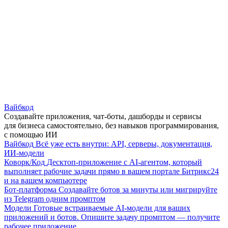
Вайбкод
Создавайте приложения, чат-боты, дашборды и сервисы
для бизнеса самостоятельно, без навыков программирования,
с помощью ИИ
Вайбкод
Всё уже есть внутри: API, серверы, документация,
ИИ-модели
Коворк/Код
Десктоп-приложение с AI-агентом, который
выполняет рабочие задачи прямо в вашем портале Битрикс24
и на вашем компьютере
Бот-платформа
Создавайте ботов за минуты или мигрируйте
из Telegram одним промптом
Модели
Готовые встраиваемые AI-модели для ваших
приложений и ботов. Опишите задачу промптом — получите
рабочее приложение