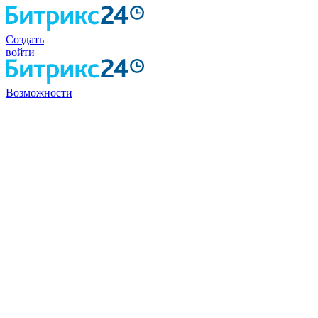
Создать
войти
Возможности