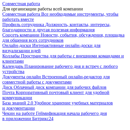
Совместная работа
Для организации работы всей компании
Совместная работа
Все необходимые инструменты, чтобы
работать вместе
Профиль сотрудника
Должность, контакты, интересы,
благодарности и другая полезная информация
Соцсеть компании
Новости, события, обсуждения, площадка
для общения всех сотрудников
Онлайн-доски
Интерактивные онлайн-доски для
визуализации идей
Коллабы
Пространства для работы с внешними командами и
клиентами
Календарь
Планирование рабочего дня и встреч с любого
устройства
Документы онлайн
Встроенный онлайн-редактор для
совместной работы с документами
Диск
Облачный диск компании для рабочих файлов
Почта
Корпоративный почтовый клиент для удобной
коммуникации
База знаний 2.0
Удобное хранение учебных материалов
и документации
Чекин на работе
Геймификация начала рабочего дня
в приложении Битрикс24