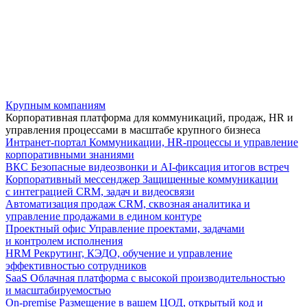
Крупным компаниям
Корпоративная платформа для коммуникаций, продаж, HR и
управления процессами в масштабе крупного бизнеса
Интранет-портал
Коммуникации, HR-процессы и управление
корпоративными знаниями
ВКС
Безопасные видеозвонки и AI-фиксация итогов встреч
Корпоративный мессенджер
Защищенные коммуникации
с интеграцией CRM, задач и видеосвязи
Автоматизация продаж
CRM, сквозная аналитика и
управление продажами в едином контуре
Проектный офис
Управление проектами, задачами
и контролем исполнения
HRM
Рекрутинг, КЭДО, обучение и управление
эффективностью сотрудников
SaaS
Облачная платформа с высокой производительностью
и масштабируемостью
On-premise
Размещение в вашем ЦОД, открытый код и