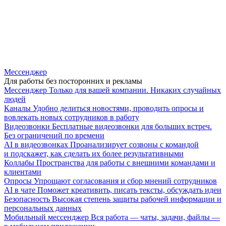
Мессенджер
Для работы без посторонних и рекламы
Мессенджер
Только для вашей компании. Никаких случайных
людей
Каналы
Удобно делиться новостями, проводить опросы и
вовлекать новых сотрудников в работу
Видеозвонки
Бесплатные видеозвонки для больших встреч.
Без ограничений по времени
AI в видеозвонках
Проанализирует созвоны с командой
и подскажет, как сделать их более результативными
Коллабы
Пространства для работы с внешними командами и
клиентами
Опросы
Упрощают согласования и сбор мнений сотрудников
AI в чате
Поможет креативить, писать тексты, обсуждать идеи
Безопасность
Высокая степень защиты рабочей информации и
персональных данных
Мобильный мессенджер
Вся работа — чаты, задачи, файлы —