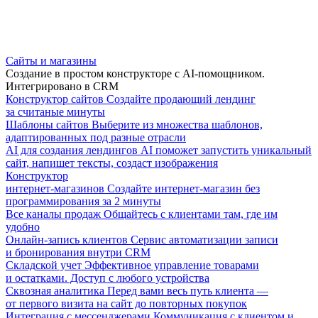
Сайты и магазины
Создание в простом конструкторе с AI-помощником.
Интегрировано в CRM
Конструктор сайтов
Создайте продающий лендинг
за считаные минуты
Шаблоны сайтов
Выберите из множества шаблонов,
адаптированных под разные отрасли
AI для создания лендингов
AI поможет запустить уникальный
сайт, напишет тексты, создаст изображения
Конструктор
интернет-магазинов
Создайте интернет-магазин без
программирования за 2 минуты
Все каналы продаж
Общайтесь с клиентами там, где им
удобно
Онлайн-запись клиентов
Сервис автоматизации записи
и бронирования внутри CRM
Складской учет
Эффективное управление товарами
и остатками. Доступ с любого устройства
Сквозная аналитика
Перед вами весь путь клиента —
от первого визита на сайт до повторных покупок
Интеграция с мессенджерами
Коммуникация с клиентом и