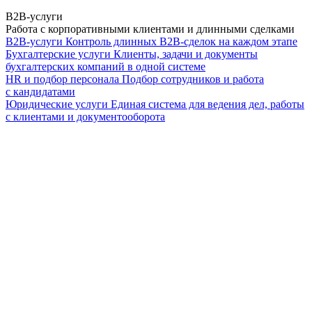
B2B-услуги
Работа с корпоративными клиентами и длинными сделками
B2B-услуги
Контроль длинных B2B-сделок на каждом этапе
Бухгалтерские услуги
Клиенты, задачи и документы
бухгалтерских компаний в одной системе
HR и подбор персонала
Подбор сотрудников и работа
с кандидатами
Юридические услуги
Единая система для ведения дел, работы
с клиентами и документооборота