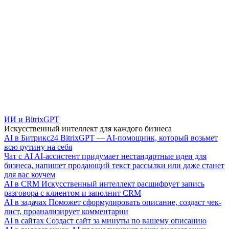
ИИ и BitrixGPT
Искусственный интеллект для каждого бизнеса
AI в Битрикс24
BitrixGPT — AI-помощник, который возьмет
всю рутину на себя
Чат с AI
AI-ассистент придумает нестандартные идеи для
бизнеса, напишет продающий текст рассылки или даже станет
для вас коучем
AI в CRM
Искусственный интеллект расшифрует запись
разговора с клиентом и заполнит CRM
AI в задачах
Поможет сформулировать описание, создаст чек-
лист, проанализирует комментарии
AI в сайтах
Создаст сайт за минуты по вашему описанию