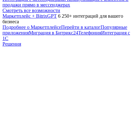
продажи прямо в мессенджерах
Смотреть все возможности
Маркетплейс + BitrixGPT
6 250+ интеграций для вашего
бизнеса
Подробнее о Маркетплейсе
Перейти в каталог
Популярные
приложения
Миграция в Битрикс24
Телефония
Интеграция с
1С
Решения