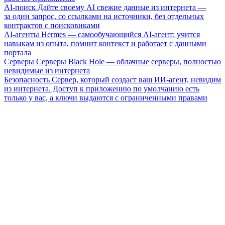
AI-поиск
Дайте своему AI свежие данные из интернета —
за один запрос, со ссылками на источники, без отдельных
контрактов с поисковиками
AI-агенты
Hermes — самообучающийся AI-агент: учится
навыкам из опыта, помнит контекст и работает с данными
портала
Серверы
Серверы Black Hole — облачные серверы, полностью
невидимые из интернета
Безопасность
Сервер, который создаст ваш ИИ-агент, невидим
из интернета. Доступ к приложению по умолчанию есть
только у вас, а ключи выдаются с ограниченными правами