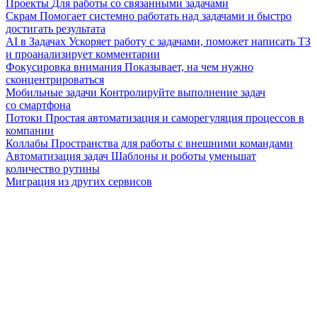
Проекты
Для работы со связанными задачами
Скрам
Помогает системно работать над задачами и быстро
достигать результата
AI в Задачах
Ускоряет работу с задачами, поможет написать ТЗ
и проанализирует комментарии
Фокусировка внимания
Показывает, на чем нужно
сконцентрироваться
Мобильные задачи
Контролируйте выполнение задач
со смартфона
Потоки
Простая автоматизация и саморегуляция процессов в
компании
Коллабы
Пространства для работы с внешними командами
Автоматизация задач
Шаблоны и роботы уменьшат
количество рутины
Миграция из других сервисов