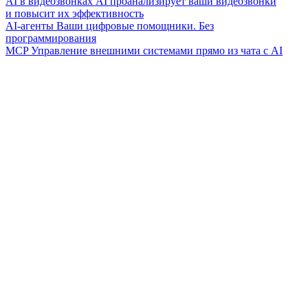
AI в видеозвонках
AI проанализирует ваши видеозвонки
и повысит их эффективность
AI-агенты
Ваши цифровые помощники. Без
программирования
MCP
Управление внешними системами прямо из чата с AI