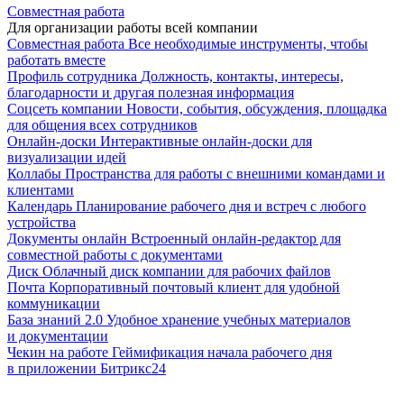
Совместная работа
Для организации работы всей компании
Совместная работа
Все необходимые инструменты, чтобы
работать вместе
Профиль сотрудника
Должность, контакты, интересы,
благодарности и другая полезная информация
Соцсеть компании
Новости, события, обсуждения, площадка
для общения всех сотрудников
Онлайн-доски
Интерактивные онлайн-доски для
визуализации идей
Коллабы
Пространства для работы с внешними командами и
клиентами
Календарь
Планирование рабочего дня и встреч с любого
устройства
Документы онлайн
Встроенный онлайн-редактор для
совместной работы с документами
Диск
Облачный диск компании для рабочих файлов
Почта
Корпоративный почтовый клиент для удобной
коммуникации
База знаний 2.0
Удобное хранение учебных материалов
и документации
Чекин на работе
Геймификация начала рабочего дня
в приложении Битрикс24