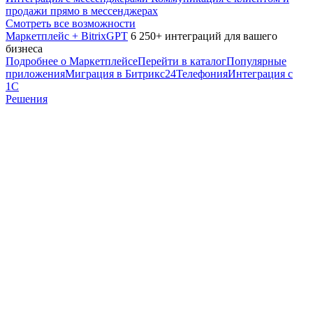
продажи прямо в мессенджерах
Смотреть все возможности
Маркетплейс + BitrixGPT
6 250+ интеграций для вашего
бизнеса
Подробнее о Маркетплейсе
Перейти в каталог
Популярные
приложения
Миграция в Битрикс24
Телефония
Интеграция с
1С
Решения