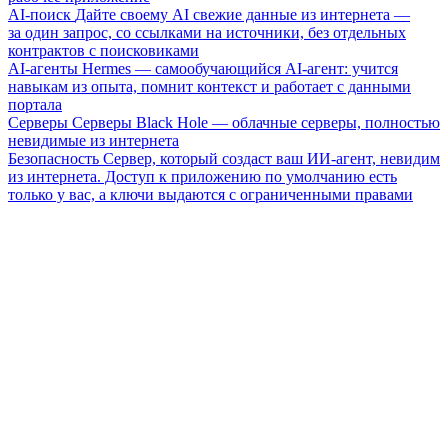
AI-поиск
Дайте своему AI свежие данные из интернета —
за один запрос, со ссылками на источники, без отдельных
контрактов с поисковиками
AI-агенты
Hermes — самообучающийся AI-агент: учится
навыкам из опыта, помнит контекст и работает с данными
портала
Серверы
Серверы Black Hole — облачные серверы, полностью
невидимые из интернета
Безопасность
Сервер, который создаст ваш ИИ-агент, невидим
из интернета. Доступ к приложению по умолчанию есть
только у вас, а ключи выдаются с ограниченными правами