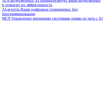
AI в видеозвонках
AI проанализирует ваши видеозвонки
и повысит их эффективность
AI-агенты
Ваши цифровые помощники. Без
программирования
MCP
Управление внешними системами прямо из чата с AI