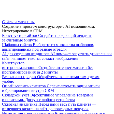
Сайты и магазины
Создание в простом конструкторе с AI-помощником.
Интегрировано в CRM
Конструктор сайтов
Создайте продающий лендинг
за считаные минуты
Шаблоны сайтов
Выберите из множества шаблонов,
адаптированных под разные отрасли
AI для создания лендингов
AI поможет запустить уникальный
сайт, напишет тексты, создаст изображения
Конструктор
интернет-магазинов
Создайте интернет-магазин без
программирования за 2 минуты
Все каналы продаж
Общайтесь с клиентами там, где им
удобно
Онлайн-запись клиентов
Сервис автоматизации записи
и бронирования внутри CRM
Складской учет
Эффективное управление товарами
и остатками. Доступ с любого устройства
Сквозная аналитика
Перед вами весь путь клиента —
от первого визита на сайт до повторных покупок
Интеграция с мессенджерами
Коммуникация с клиентом и