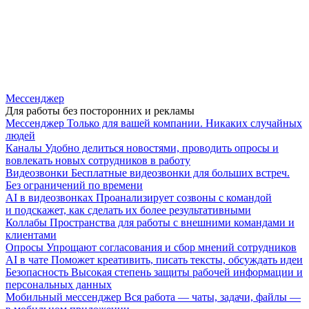
Мессенджер
Для работы без посторонних и рекламы
Мессенджер
Только для вашей компании. Никаких случайных
людей
Каналы
Удобно делиться новостями, проводить опросы и
вовлекать новых сотрудников в работу
Видеозвонки
Бесплатные видеозвонки для больших встреч.
Без ограничений по времени
AI в видеозвонках
Проанализирует созвоны с командой
и подскажет, как сделать их более результативными
Коллабы
Пространства для работы с внешними командами и
клиентами
Опросы
Упрощают согласования и сбор мнений сотрудников
AI в чате
Поможет креативить, писать тексты, обсуждать идеи
Безопасность
Высокая степень защиты рабочей информации и
персональных данных
Мобильный мессенджер
Вся работа — чаты, задачи, файлы —