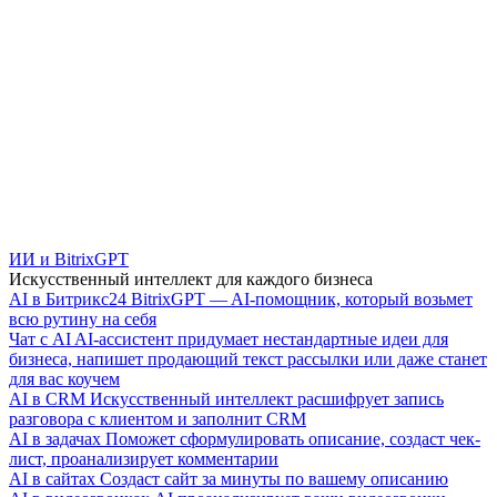
ИИ и BitrixGPT
Искусственный интеллект для каждого бизнеса
AI в Битрикс24
BitrixGPT — AI-помощник, который возьмет
всю рутину на себя
Чат с AI
AI-ассистент придумает нестандартные идеи для
бизнеса, напишет продающий текст рассылки или даже станет
для вас коучем
AI в CRM
Искусственный интеллект расшифрует запись
разговора с клиентом и заполнит CRM
AI в задачах
Поможет сформулировать описание, создаст чек-
лист, проанализирует комментарии
AI в сайтах
Создаст сайт за минуты по вашему описанию