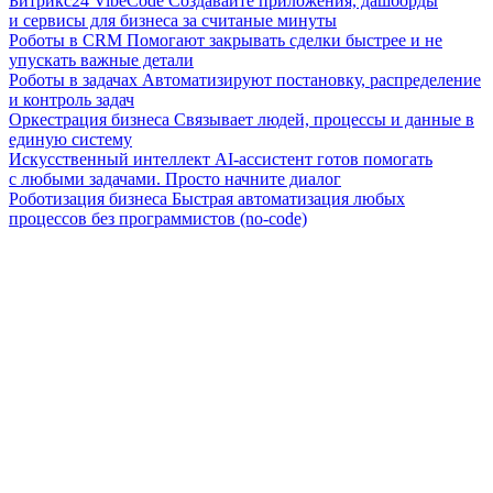
Битрикс24 VibeCode
Создавайте приложения, дашборды
и сервисы для бизнеса за считаные минуты
Роботы в CRM
Помогают закрывать сделки быстрее и не
упускать важные детали
Роботы в задачах
Автоматизируют постановку, распределение
и контроль задач
Оркестрация бизнеса
Связывает людей, процессы и данные в
единую систему
Искусственный интеллект
AI-ассистент готов помогать
с любыми задачами. Просто начните диалог
Роботизация бизнеса
Быстрая автоматизация любых
процессов без программистов (no-code)