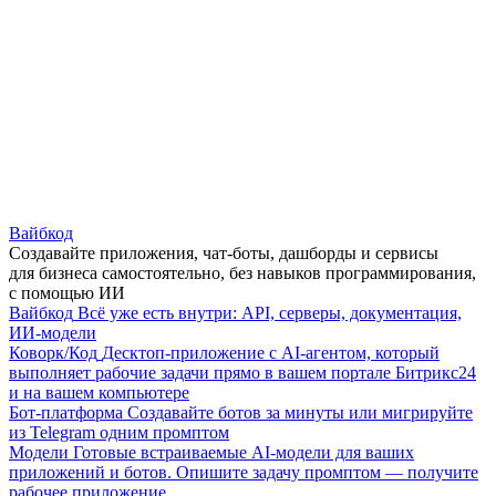
Вайбкод
Создавайте приложения, чат-боты, дашборды и сервисы
для бизнеса самостоятельно, без навыков программирования,
с помощью ИИ
Вайбкод
Всё уже есть внутри: API, серверы, документация,
ИИ-модели
Коворк/Код
Десктоп-приложение с AI-агентом, который
выполняет рабочие задачи прямо в вашем портале Битрикс24
и на вашем компьютере
Бот-платформа
Создавайте ботов за минуты или мигрируйте
из Telegram одним промптом
Модели
Готовые встраиваемые AI-модели для ваших
приложений и ботов. Опишите задачу промптом — получите
рабочее приложение