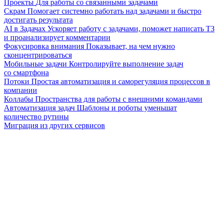
Проекты
Для работы со связанными задачами
Скрам
Помогает системно работать над задачами и быстро
достигать результата
AI в Задачах
Ускоряет работу с задачами, поможет написать ТЗ
и проанализирует комментарии
Фокусировка внимания
Показывает, на чем нужно
сконцентрироваться
Мобильные задачи
Контролируйте выполнение задач
со смартфона
Потоки
Простая автоматизация и саморегуляция процессов в
компании
Коллабы
Пространства для работы с внешними командами
Автоматизация задач
Шаблоны и роботы уменьшат
количество рутины
Миграция из других сервисов