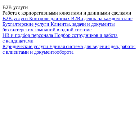
B2B-услуги
Работа с корпоративными клиентами и длинными сделками
B2B-услуги
Контроль длинных B2B-сделок на каждом этапе
Бухгалтерские услуги
Клиенты, задачи и документы
бухгалтерских компаний в одной системе
HR и подбор персонала
Подбор сотрудников и работа
с кандидатами
Юридические услуги
Единая система для ведения дел, работы
с клиентами и документооборота