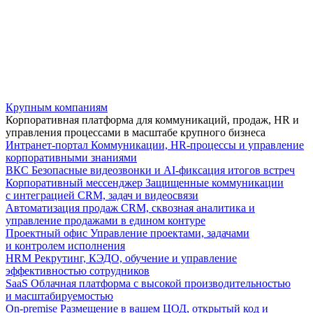
Крупным компаниям
Корпоративная платформа для коммуникаций, продаж, HR и
управления процессами в масштабе крупного бизнеса
Интранет-портал
Коммуникации, HR-процессы и управление
корпоративными знаниями
ВКС
Безопасные видеозвонки и AI-фиксация итогов встреч
Корпоративный мессенджер
Защищенные коммуникации
с интеграцией CRM, задач и видеосвязи
Автоматизация продаж
CRM, сквозная аналитика и
управление продажами в едином контуре
Проектный офис
Управление проектами, задачами
и контролем исполнения
HRM
Рекрутинг, КЭДО, обучение и управление
эффективностью сотрудников
SaaS
Облачная платформа с высокой производительностью
и масштабируемостью
On-premise
Размещение в вашем ЦОД, открытый код и