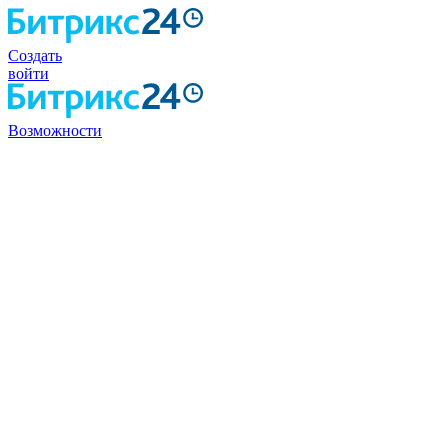
Создать
войти
Возможности