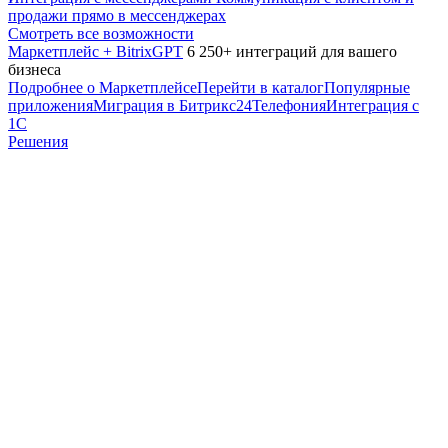
продажи прямо в мессенджерах
Смотреть все возможности
Маркетплейс + BitrixGPT
6 250+ интеграций для вашего
бизнеса
Подробнее о Маркетплейсе
Перейти в каталог
Популярные
приложения
Миграция в Битрикс24
Телефония
Интеграция с
1С
Решения