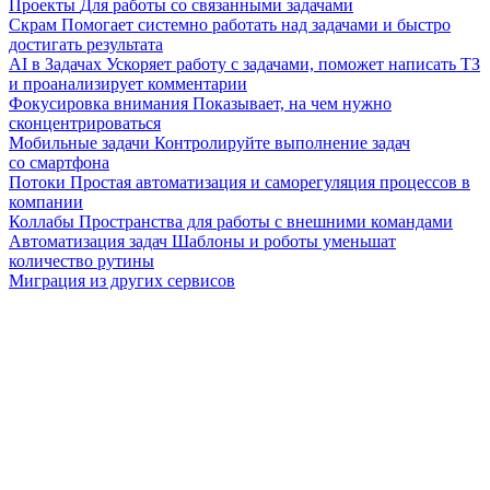
Проекты
Для работы со связанными задачами
Скрам
Помогает системно работать над задачами и быстро
достигать результата
AI в Задачах
Ускоряет работу с задачами, поможет написать ТЗ
и проанализирует комментарии
Фокусировка внимания
Показывает, на чем нужно
сконцентрироваться
Мобильные задачи
Контролируйте выполнение задач
со смартфона
Потоки
Простая автоматизация и саморегуляция процессов в
компании
Коллабы
Пространства для работы с внешними командами
Автоматизация задач
Шаблоны и роботы уменьшат
количество рутины
Миграция из других сервисов