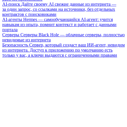
AI-поиск
Дайте своему AI свежие данные из интернета —
за один запрос, со ссылками на источники, без отдельных
контрактов с поисковиками
AI-агенты
Hermes — самообучающийся AI-агент: учится
навыкам из опыта, помнит контекст и работает с данными
портала
Серверы
Серверы Black Hole — облачные серверы, полностью
невидимые из интернета
Безопасность
Сервер, который создаст ваш ИИ-агент, невидим
из интернета. Доступ к приложению по умолчанию есть
только у вас, а ключи выдаются с ограниченными правами