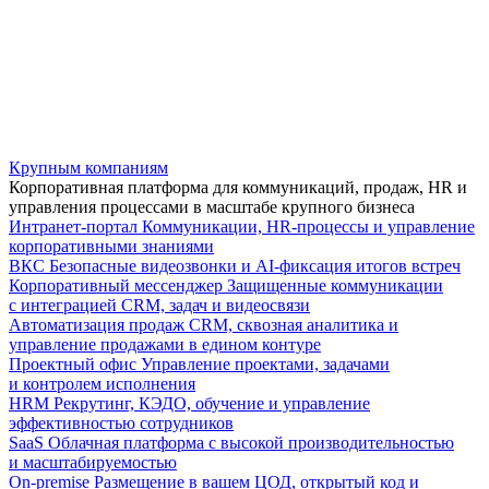
Крупным компаниям
Корпоративная платформа для коммуникаций, продаж, HR и
управления процессами в масштабе крупного бизнеса
Интранет-портал
Коммуникации, HR-процессы и управление
корпоративными знаниями
ВКС
Безопасные видеозвонки и AI-фиксация итогов встреч
Корпоративный мессенджер
Защищенные коммуникации
с интеграцией CRM, задач и видеосвязи
Автоматизация продаж
CRM, сквозная аналитика и
управление продажами в едином контуре
Проектный офис
Управление проектами, задачами
и контролем исполнения
HRM
Рекрутинг, КЭДО, обучение и управление
эффективностью сотрудников
SaaS
Облачная платформа с высокой производительностью
и масштабируемостью
On-premise
Размещение в вашем ЦОД, открытый код и