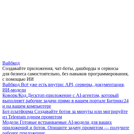
Вайбкод
Создавайте приложения, чат-боты, дашборды и сервисы
для бизнеса самостоятельно, без навыков программирования,
с помощью ИИ
Вайбкод
Всё уже есть внутри: API, серверы, документация,
ИИ-модели
Коворк/Код
Десктоп-приложение с AI-агентом, который
выполняет рабочие задачи прямо в вашем портале Битрикс24
и на вашем компьютере
Бот-платформа
Создавайте ботов за минуты или мигрируйте
из Telegram одним промптом
Модели
Готовые встраиваемые AI-модели для ваших
приложений и ботов. Опишите задачу промптом — получите
рабочее приложение