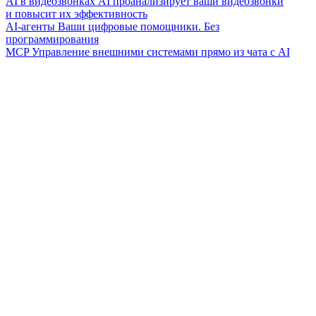
AI в видеозвонках
AI проанализирует ваши видеозвонки
и повысит их эффективность
AI-агенты
Ваши цифровые помощники. Без
программирования
MCP
Управление внешними системами прямо из чата с AI