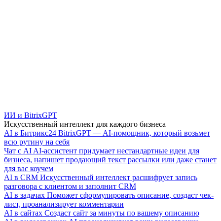
ИИ и BitrixGPT
Искусственный интеллект для каждого бизнеса
AI в Битрикс24
BitrixGPT — AI-помощник, который возьмет
всю рутину на себя
Чат с AI
AI-ассистент придумает нестандартные идеи для
бизнеса, напишет продающий текст рассылки или даже станет
для вас коучем
AI в CRM
Искусственный интеллект расшифрует запись
разговора с клиентом и заполнит CRM
AI в задачах
Поможет сформулировать описание, создаст чек-
лист, проанализирует комментарии
AI в сайтах
Создаст сайт за минуты по вашему описанию