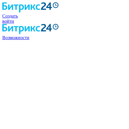
Создать
войти
Возможности