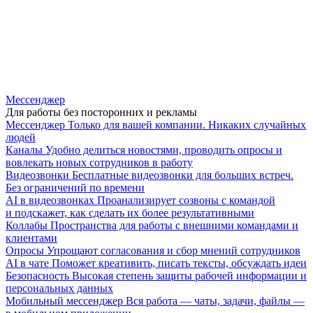
Мессенджер
Для работы без посторонних и рекламы
Мессенджер
Только для вашей компании. Никаких случайных
людей
Каналы
Удобно делиться новостями, проводить опросы и
вовлекать новых сотрудников в работу
Видеозвонки
Бесплатные видеозвонки для больших встреч.
Без ограничений по времени
AI в видеозвонках
Проанализирует созвоны с командой
и подскажет, как сделать их более результативными
Коллабы
Пространства для работы с внешними командами и
клиентами
Опросы
Упрощают согласования и сбор мнений сотрудников
AI в чате
Поможет креативить, писать тексты, обсуждать идеи
Безопасность
Высокая степень защиты рабочей информации и
персональных данных
Мобильный мессенджер
Вся работа — чаты, задачи, файлы —