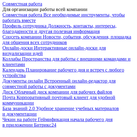
Совместная работа
Для организации работы всей компании
Совместная работа
Все необходимые инструменты, чтобы
работать вместе
Профиль сотрудника
Должность, контакты, интересы,
благодарности и другая полезная информация
Соцсеть компании
Новости, события, обсуждения, площадка
для общения всех сотрудников
Онлайн-доски
Интерактивные онлайн-доски для
визуализации идей
Коллабы
Пространства для работы с внешними командами и
клиентами
Календарь
Планирование рабочего дня и встреч с любого
устройства
Документы онлайн
Встроенный онлайн-редактор для
совместной работы с документами
Диск
Облачный диск компании для рабочих файлов
Почта
Корпоративный почтовый клиент для удобной
коммуникации
База знаний 2.0
Удобное хранение учебных материалов
и документации
Чекин на работе
Геймификация начала рабочего дня
в приложении Битрикс24