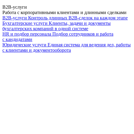
B2B-услуги
Работа с корпоративными клиентами и длинными сделками
B2B-услуги
Контроль длинных B2B-сделок на каждом этапе
Бухгалтерские услуги
Клиенты, задачи и документы
бухгалтерских компаний в одной системе
HR и подбор персонала
Подбор сотрудников и работа
с кандидатами
Юридические услуги
Единая система для ведения дел, работы
с клиентами и документооборота