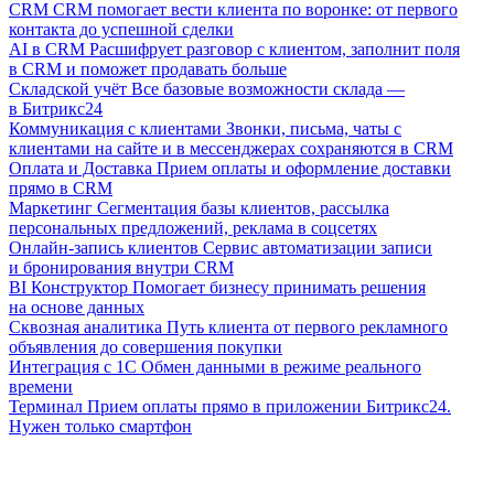
CRM
CRM помогает вести клиента по воронке: от первого
контакта до успешной сделки
AI в CRM
Расшифрует разговор с клиентом, заполнит поля
в CRM и поможет продавать больше
Складской учёт
Все базовые возможности склада —
в Битрикс24
Коммуникация с клиентами
Звонки, письма, чаты с
клиентами на сайте и в мессенджерах сохраняются в CRM
Оплата и Доставка
Прием оплаты и оформление доставки
прямо в CRM
Маркетинг
Сегментация базы клиентов, рассылка
персональных предложений, реклама в соцсетях
Онлайн-запись клиентов
Сервис автоматизации записи
и бронирования внутри CRM
BI Конструктор
Помогает бизнесу принимать решения
на основе данных
Сквозная аналитика
Путь клиента от первого рекламного
объявления до совершения покупки
Интеграция с 1С
Обмен данными в режиме реального
времени
Терминал
Прием оплаты прямо в приложении Битрикс24.
Нужен только смартфон