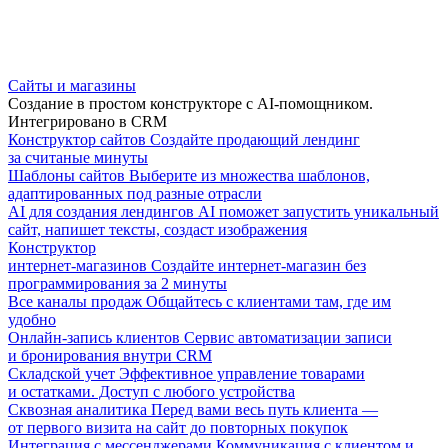
Сайты и магазины
Создание в простом конструкторе с AI-помощником.
Интегрировано в CRM
Конструктор сайтов
Создайте продающий лендинг
за считаные минуты
Шаблоны сайтов
Выберите из множества шаблонов,
адаптированных под разные отрасли
AI для создания лендингов
AI поможет запустить уникальный
сайт, напишет тексты, создаст изображения
Конструктор
интернет-магазинов
Создайте интернет-магазин без
программирования за 2 минуты
Все каналы продаж
Общайтесь с клиентами там, где им
удобно
Онлайн-запись клиентов
Сервис автоматизации записи
и бронирования внутри CRM
Складской учет
Эффективное управление товарами
и остатками. Доступ с любого устройства
Сквозная аналитика
Перед вами весь путь клиента —
от первого визита на сайт до повторных покупок
Интеграция с мессенджерами
Коммуникация с клиентом и