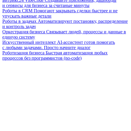
Битрикс24 VibeCode
Создавайте приложения, дашборды
и сервисы для бизнеса за считаные минуты
Роботы в CRM
Помогают закрывать сделки быстрее и не
упускать важные детали
Роботы в задачах
Автоматизируют постановку, распределение
и контроль задач
Оркестрация бизнеса
Связывает людей, процессы и данные в
единую систему
Искусственный интеллект
AI-ассистент готов помогать
с любыми задачами. Просто начните диалог
Роботизация бизнеса
Быстрая автоматизация любых
процессов без программистов (no-code)