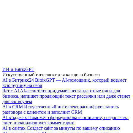
ИИ и BitrixGPT
Искусственный интеллект для каждого бизнеса
AI в Битрикс24
BitrixGPT — AI-помощник, который возьмет
всю рутину на себя
Чат с AI
AI-ассистент придумает нестандартные идеи для
бизнеса, напишет продающий текст рассылки или даже станет
для вас коучем
AI в CRM
Искусственный интеллект расшифрует запись
разговора с клиентом и заполнит CRM
AI в задачах
Поможет сформулировать описание, создаст чек-
лист, проанализирует комментарии
AI в сайтах
Создаст сайт за минуты по вашему описанию