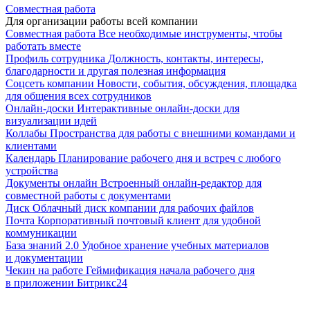
Совместная работа
Для организации работы всей компании
Совместная работа
Все необходимые инструменты, чтобы
работать вместе
Профиль сотрудника
Должность, контакты, интересы,
благодарности и другая полезная информация
Соцсеть компании
Новости, события, обсуждения, площадка
для общения всех сотрудников
Онлайн-доски
Интерактивные онлайн-доски для
визуализации идей
Коллабы
Пространства для работы с внешними командами и
клиентами
Календарь
Планирование рабочего дня и встреч с любого
устройства
Документы онлайн
Встроенный онлайн-редактор для
совместной работы с документами
Диск
Облачный диск компании для рабочих файлов
Почта
Корпоративный почтовый клиент для удобной
коммуникации
База знаний 2.0
Удобное хранение учебных материалов
и документации
Чекин на работе
Геймификация начала рабочего дня
в приложении Битрикс24