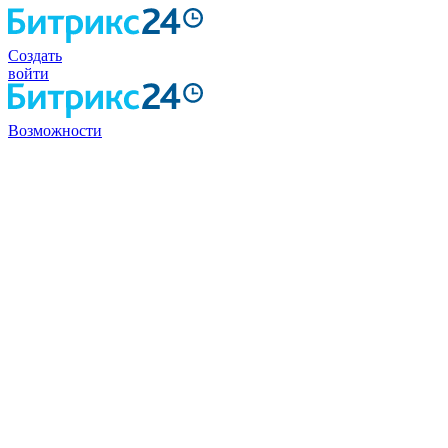
Создать
войти
Возможности