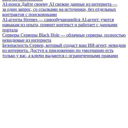
AI-поиск
Дайте своему AI свежие данные из интернета —
за один запрос, со ссылками на источники, без отдельных
контрактов с поисковиками
AI-агенты
Hermes — самообучающийся AI-агент: учится
навыкам из опыта, помнит контекст и работает с данными
портала
Серверы
Серверы Black Hole — облачные серверы, полностью
невидимые из интернета
Безопасность
Сервер, который создаст ваш ИИ-агент, невидим
из интернета. Доступ к приложению по умолчанию есть
только у вас, а ключи выдаются с ограниченными правами