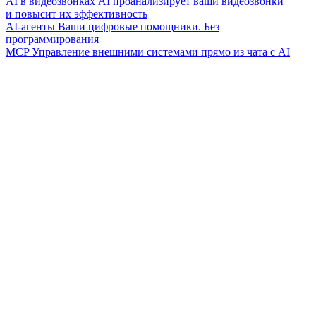
AI в видеозвонках
AI проанализирует ваши видеозвонки
и повысит их эффективность
AI-агенты
Ваши цифровые помощники. Без
программирования
MCP
Управление внешними системами прямо из чата с AI