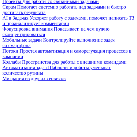
Проекты
Для работы со связанными задачами
Скрам
Помогает системно работать над задачами и быстро
достигать результата
AI в Задачах
Ускоряет работу с задачами, поможет написать ТЗ
и проанализирует комментарии
Фокусировка внимания
Показывает, на чем нужно
сконцентрироваться
Мобильные задачи
Контролируйте выполнение задач
со смартфона
Потоки
Простая автоматизация и саморегуляция процессов в
компании
Коллабы
Пространства для работы с внешними командами
Автоматизация задач
Шаблоны и роботы уменьшат
количество рутины
Миграция из других сервисов