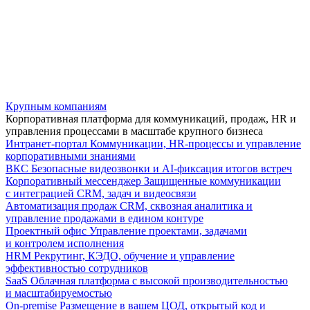
Крупным компаниям
Корпоративная платформа для коммуникаций, продаж, HR и
управления процессами в масштабе крупного бизнеса
Интранет-портал
Коммуникации, HR-процессы и управление
корпоративными знаниями
ВКС
Безопасные видеозвонки и AI-фиксация итогов встреч
Корпоративный мессенджер
Защищенные коммуникации
с интеграцией CRM, задач и видеосвязи
Автоматизация продаж
CRM, сквозная аналитика и
управление продажами в едином контуре
Проектный офис
Управление проектами, задачами
и контролем исполнения
HRM
Рекрутинг, КЭДО, обучение и управление
эффективностью сотрудников
SaaS
Облачная платформа с высокой производительностью
и масштабируемостью
On-premise
Размещение в вашем ЦОД, открытый код и