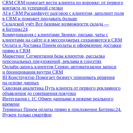
CRM
CRM помогает вести клиента по воронке: от первого
контакта до успешной сделки
AI в CRM
Расшифрует разговор с клиентом, заполнит поля
в CRM и поможет продавать больше
Складской учёт
Все базовые возможности склада —
в Битрикс24
Коммуникация с клиентами
Звонки, письма, чаты с
клиентами на сайте и в мессенджерах сохраняются в CRM
Оплата и Доставка
Прием оплаты и оформление доставки
прямо в CRM
Маркетинг
Сегментация базы клиентов, рассылка
персональных предложений, реклама в соцсетях
Онлайн-запись клиентов
Сервис автоматизации записи
и бронирования внутри CRM
BI Конструктор
Помогает бизнесу принимать решения
на основе данных
Сквозная аналитика
Путь клиента от первого рекламного
объявления до совершения покупки
Интеграция с 1С
Обмен данными в режиме реального
времени
Терминал
Прием оплаты прямо в приложении Битрикс24.
Нужен только смартфон