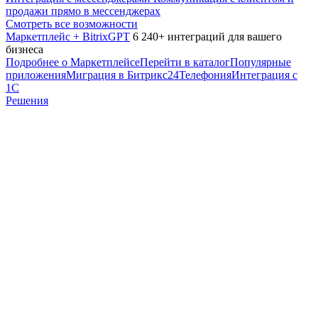
продажи прямо в мессенджерах
Смотреть все возможности
Маркетплейс + BitrixGPT
6 240+ интеграций для вашего
бизнеса
Подробнее о Маркетплейсе
Перейти в каталог
Популярные
приложения
Миграция в Битрикс24
Телефония
Интеграция с
1С
Решения