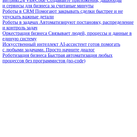
Битрикс24 VibeCode
Создавайте приложения, дашборды
и сервисы для бизнеса за считаные минуты
Роботы в CRM
Помогают закрывать сделки быстрее и не
упускать важные детали
Роботы в задачах
Автоматизируют постановку, распределение
и контроль задач
Оркестрация бизнеса
Связывает людей, процессы и данные в
единую систему
Искусственный интеллект
AI-ассистент готов помогать
с любыми задачами. Просто начните диалог
Роботизация бизнеса
Быстрая автоматизация любых
процессов без программистов (no-code)