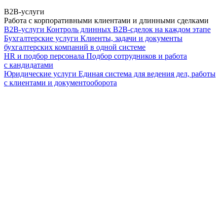
B2B-услуги
Работа с корпоративными клиентами и длинными сделками
B2B-услуги
Контроль длинных B2B-сделок на каждом этапе
Бухгалтерские услуги
Клиенты, задачи и документы
бухгалтерских компаний в одной системе
HR и подбор персонала
Подбор сотрудников и работа
с кандидатами
Юридические услуги
Единая система для ведения дел, работы
с клиентами и документооборота