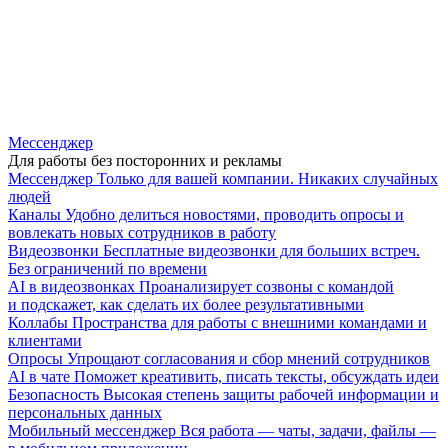
Мессенджер
Для работы без посторонних и рекламы
Мессенджер
Только для вашей компании. Никаких случайных
людей
Каналы
Удобно делиться новостями, проводить опросы и
вовлекать новых сотрудников в работу
Видеозвонки
Бесплатные видеозвонки для больших встреч.
Без ограничений по времени
AI в видеозвонках
Проанализирует созвоны с командой
и подскажет, как сделать их более результативными
Коллабы
Пространства для работы с внешними командами и
клиентами
Опросы
Упрощают согласования и сбор мнений сотрудников
AI в чате
Поможет креативить, писать тексты, обсуждать идеи
Безопасность
Высокая степень защиты рабочей информации и
персональных данных
Мобильный мессенджер
Вся работа — чаты, задачи, файлы —