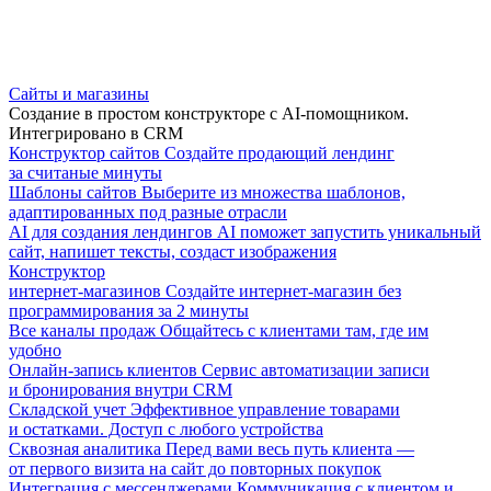
Сайты и магазины
Создание в простом конструкторе с AI-помощником.
Интегрировано в CRM
Конструктор сайтов
Создайте продающий лендинг
за считаные минуты
Шаблоны сайтов
Выберите из множества шаблонов,
адаптированных под разные отрасли
AI для создания лендингов
AI поможет запустить уникальный
сайт, напишет тексты, создаст изображения
Конструктор
интернет-магазинов
Создайте интернет-магазин без
программирования за 2 минуты
Все каналы продаж
Общайтесь с клиентами там, где им
удобно
Онлайн-запись клиентов
Сервис автоматизации записи
и бронирования внутри CRM
Складской учет
Эффективное управление товарами
и остатками. Доступ с любого устройства
Сквозная аналитика
Перед вами весь путь клиента —
от первого визита на сайт до повторных покупок
Интеграция с мессенджерами
Коммуникация с клиентом и