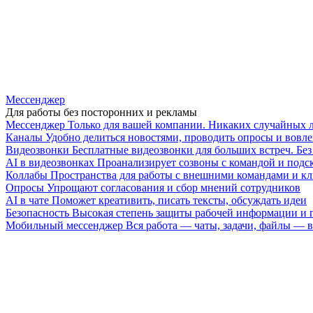
Мессенджер
Для работы без посторонних и рекламы
Мессенджер
Только для вашей компании. Никаких случайных 
Каналы
Удобно делиться новостями, проводить опросы и вовле
Видеозвонки
Бесплатные видеозвонки для больших встреч. Бе
AI в видеозвонках
Проанализирует созвоны с командой и подск
Коллабы
Пространства для работы с внешними командами и к
Опросы
Упрощают согласования и сбор мнений сотрудников
AI в чате
Поможет креативить, писать тексты, обсуждать идеи
Безопасность
Высокая степень защиты рабочей информации и
Мобильный мессенджер
Вся работа — чаты, задачи, файлы —