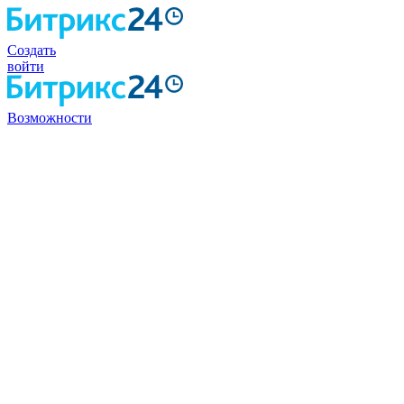
Создать
войти
Возможности