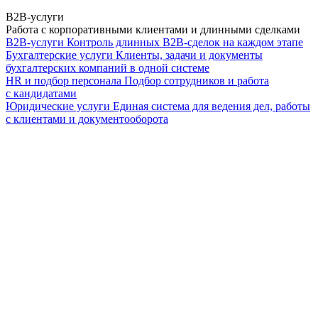
B2B-услуги
Работа с корпоративными клиентами и длинными сделками
B2B-услуги
Контроль длинных B2B-сделок на каждом этапе
Бухгалтерские услуги
Клиенты, задачи и документы
бухгалтерских компаний в одной системе
HR и подбор персонала
Подбор сотрудников и работа
с кандидатами
Юридические услуги
Единая система для ведения дел, работы
с клиентами и документооборота