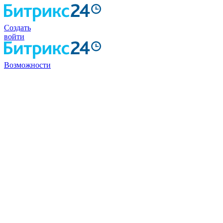
Создать
войти
Возможности