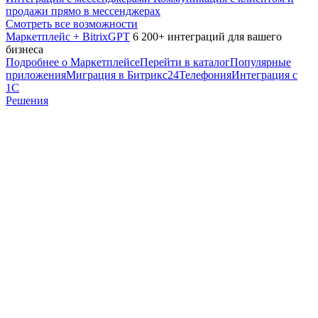
продажи прямо в мессенджерах
Смотреть все возможности
Маркетплейс + BitrixGPT
6 200+ интеграций для вашего
бизнеса
Подробнее о Маркетплейсе
Перейти в каталог
Популярные
приложения
Миграция в Битрикс24
Телефония
Интеграция с
1С
Решения