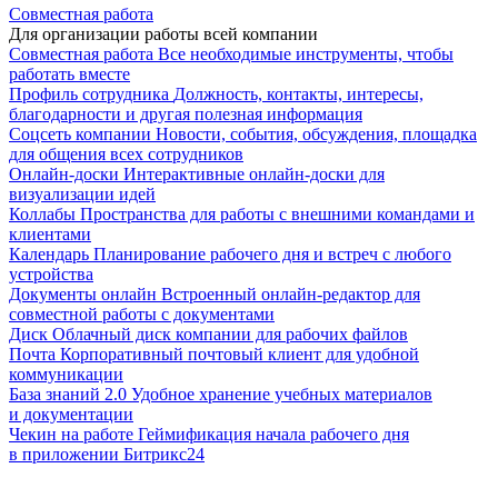
Совместная работа
Для организации работы всей компании
Совместная работа
Все необходимые инструменты, чтобы
работать вместе
Профиль сотрудника
Должность, контакты, интересы,
благодарности и другая полезная информация
Соцсеть компании
Новости, события, обсуждения, площадка
для общения всех сотрудников
Онлайн-доски
Интерактивные онлайн-доски для
визуализации идей
Коллабы
Пространства для работы с внешними командами и
клиентами
Календарь
Планирование рабочего дня и встреч с любого
устройства
Документы онлайн
Встроенный онлайн-редактор для
совместной работы с документами
Диск
Облачный диск компании для рабочих файлов
Почта
Корпоративный почтовый клиент для удобной
коммуникации
База знаний 2.0
Удобное хранение учебных материалов
и документации
Чекин на работе
Геймификация начала рабочего дня
в приложении Битрикс24