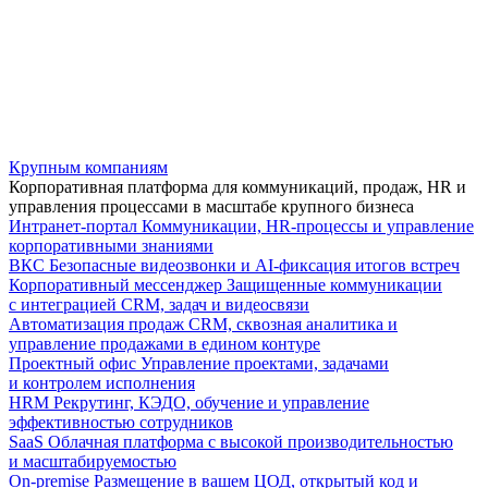
Крупным компаниям
Корпоративная платформа для коммуникаций, продаж, HR и
управления процессами в масштабе крупного бизнеса
Интранет-портал
Коммуникации, HR-процессы и управление
корпоративными знаниями
ВКС
Безопасные видеозвонки и AI-фиксация итогов встреч
Корпоративный мессенджер
Защищенные коммуникации
с интеграцией CRM, задач и видеосвязи
Автоматизация продаж
CRM, сквозная аналитика и
управление продажами в едином контуре
Проектный офис
Управление проектами, задачами
и контролем исполнения
HRM
Рекрутинг, КЭДО, обучение и управление
эффективностью сотрудников
SaaS
Облачная платформа с высокой производительностью
и масштабируемостью
On-premise
Размещение в вашем ЦОД, открытый код и