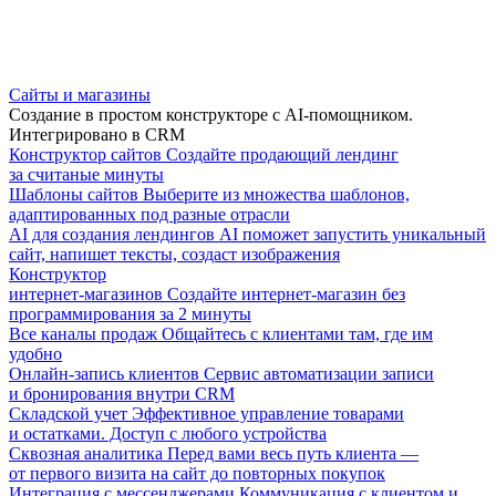
Сайты и магазины
Создание в простом конструкторе с AI-помощником.
Интегрировано в CRM
Конструктор сайтов
Создайте продающий лендинг
за считаные минуты
Шаблоны сайтов
Выберите из множества шаблонов,
адаптированных под разные отрасли
AI для создания лендингов
AI поможет запустить уникальный
сайт, напишет тексты, создаст изображения
Конструктор
интернет-магазинов
Создайте интернет-магазин без
программирования за 2 минуты
Все каналы продаж
Общайтесь с клиентами там, где им
удобно
Онлайн-запись клиентов
Сервис автоматизации записи
и бронирования внутри CRM
Складской учет
Эффективное управление товарами
и остатками. Доступ с любого устройства
Сквозная аналитика
Перед вами весь путь клиента —
от первого визита на сайт до повторных покупок
Интеграция с мессенджерами
Коммуникация с клиентом и