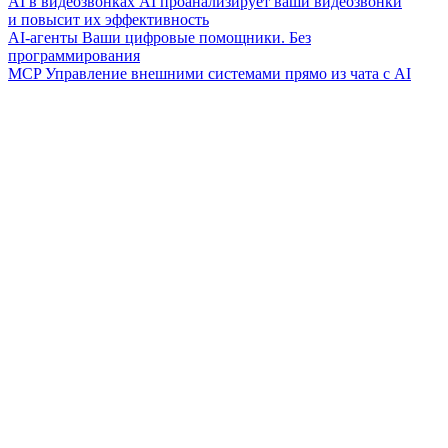
AI в видеозвонках
AI проанализирует ваши видеозвонки
и повысит их эффективность
AI-агенты
Ваши цифровые помощники. Без
программирования
MCP
Управление внешними системами прямо из чата с AI