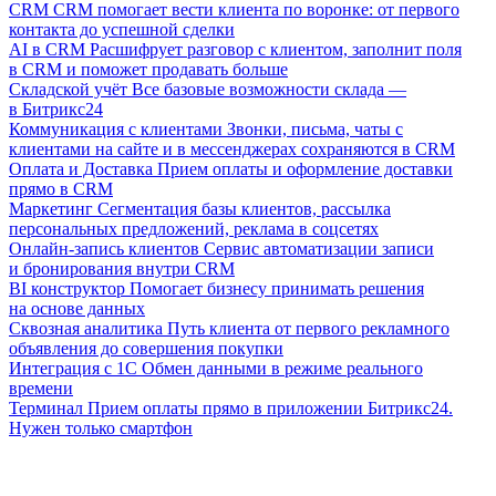
CRM
CRM помогает вести клиента по воронке: от первого
контакта до успешной сделки
AI в CRM
Расшифрует разговор с клиентом, заполнит поля
в CRM и поможет продавать больше
Складской учёт
Все базовые возможности склада —
в Битрикс24
Коммуникация с клиентами
Звонки, письма, чаты с
клиентами на сайте и в мессенджерах сохраняются в CRM
Оплата и Доставка
Прием оплаты и оформление доставки
прямо в CRM
Маркетинг
Сегментация базы клиентов, рассылка
персональных предложений, реклама в соцсетях
Онлайн-запись клиентов
Сервис автоматизации записи
и бронирования внутри CRM
BI конструктор
Помогает бизнесу принимать решения
на основе данных
Сквозная аналитика
Путь клиента от первого рекламного
объявления до совершения покупки
Интеграция с 1С
Обмен данными в режиме реального
времени
Терминал
Прием оплаты прямо в приложении Битрикс24.
Нужен только смартфон