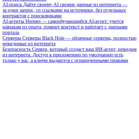
AI-поиск
Дайте своему AI свежие данные из интернета —
за один запрос, со ссылками на источники, без отдельных
контрактов с поисковиками
AI-агенты
Hermes — самообучающийся AI-агент: учится
навыкам из опыта, помнит контекст и работает с данными
портала
Серверы
Серверы Black Hole — облачные серверы, полностью
невидимые из интернета
Безопасность
Сервер, который создаст ваш ИИ-агент, невидим
из интернета. Доступ к приложению по умолчанию есть
только у вас, а ключи выдаются с ограниченными правами