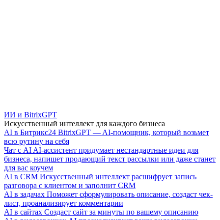
ИИ и BitrixGPT
Искусственный интеллект для каждого бизнеса
AI в Битрикс24
BitrixGPT — AI-помощник, который возьмет
всю рутину на себя
Чат с AI
AI-ассистент придумает нестандартные идеи для
бизнеса, напишет продающий текст рассылки или даже станет
для вас коучем
AI в CRM
Искусственный интеллект расшифрует запись
разговора с клиентом и заполнит CRM
AI в задачах
Поможет сформулировать описание, создаст чек-
лист, проанализирует комментарии
AI в сайтах
Создаст сайт за минуты по вашему описанию