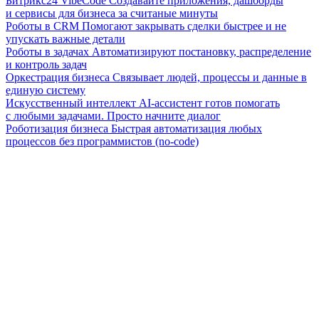
Битрикс24 VibeCode
Создавайте приложения, дашборды
и сервисы для бизнеса за считаные минуты
Роботы в CRM
Помогают закрывать сделки быстрее и не
упускать важные детали
Роботы в задачах
Автоматизируют постановку, распределение
и контроль задач
Оркестрация бизнеса
Связывает людей, процессы и данные в
единую систему
Искусственный интеллект
AI-ассистент готов помогать
с любыми задачами. Просто начните диалог
Роботизация бизнеса
Быстрая автоматизация любых
процессов без программистов (no-code)