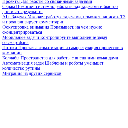
Проекты
Для работы со связанными задачами
Скрам
Помогает системно работать над задачами и быстро
достигать результата
AI в Задачах
Ускоряет работу с задачами, поможет написать ТЗ
и проанализирует комментарии
Фокусировка внимания
Показывает, на чем нужно
сконцентрироваться
Мобильные задачи
Контролируйте выполнение задач
со смартфона
Потоки
Простая автоматизация и саморегуляция процессов в
компании
Коллабы
Пространства для работы с внешними командами
Автоматизация задач
Шаблоны и роботы уменьшат
количество рутины
Миграция из других сервисов