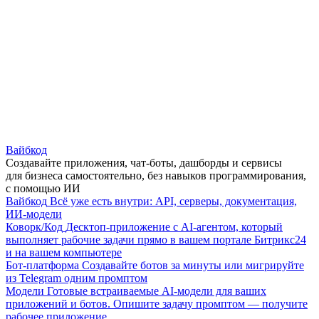
Вайбкод
Создавайте приложения, чат-боты, дашборды и сервисы
для бизнеса самостоятельно, без навыков программирования,
с помощью ИИ
Вайбкод
Всё уже есть внутри: API, серверы, документация,
ИИ-модели
Коворк/Код
Десктоп-приложение с AI-агентом, который
выполняет рабочие задачи прямо в вашем портале Битрикс24
и на вашем компьютере
Бот-платформа
Создавайте ботов за минуты или мигрируйте
из Telegram одним промптом
Модели
Готовые встраиваемые AI-модели для ваших
приложений и ботов. Опишите задачу промптом — получите
рабочее приложение