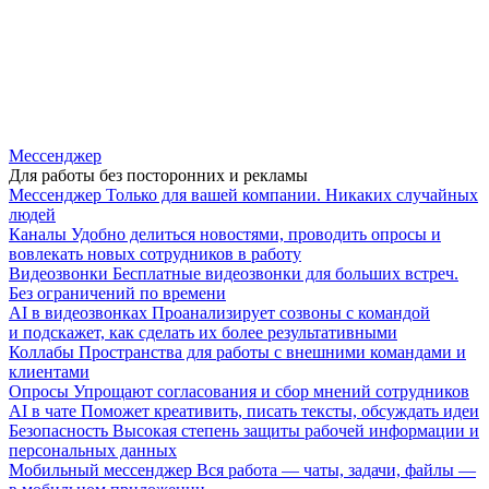
Мессенджер
Для работы без посторонних и рекламы
Мессенджер
Только для вашей компании. Никаких случайных
людей
Каналы
Удобно делиться новостями, проводить опросы и
вовлекать новых сотрудников в работу
Видеозвонки
Бесплатные видеозвонки для больших встреч.
Без ограничений по времени
AI в видеозвонках
Проанализирует созвоны с командой
и подскажет, как сделать их более результативными
Коллабы
Пространства для работы с внешними командами и
клиентами
Опросы
Упрощают согласования и сбор мнений сотрудников
AI в чате
Поможет креативить, писать тексты, обсуждать идеи
Безопасность
Высокая степень защиты рабочей информации и
персональных данных
Мобильный мессенджер
Вся работа — чаты, задачи, файлы —