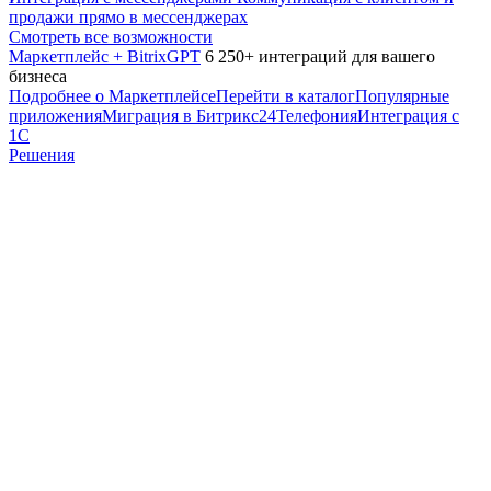
продажи прямо в мессенджерах
Смотреть все возможности
Маркетплейс + BitrixGPT
6 250+ интеграций для вашего
бизнеса
Подробнее о Маркетплейсе
Перейти в каталог
Популярные
приложения
Миграция в Битрикс24
Телефония
Интеграция с
1С
Решения