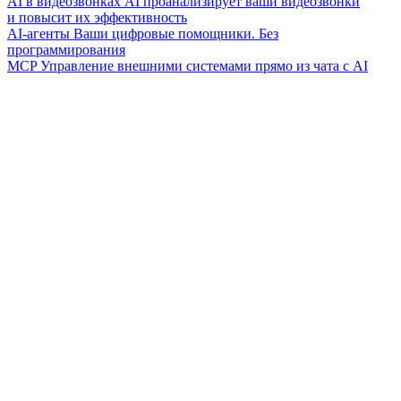
AI в видеозвонках
AI проанализирует ваши видеозвонки
и повысит их эффективность
AI-агенты
Ваши цифровые помощники. Без
программирования
MCP
Управление внешними системами прямо из чата с AI