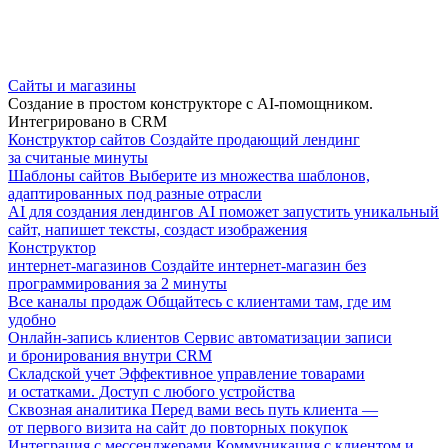
Сайты и магазины
Создание в простом конструкторе с AI-помощником.
Интегрировано в CRM
Конструктор сайтов
Создайте продающий лендинг
за считаные минуты
Шаблоны сайтов
Выберите из множества шаблонов,
адаптированных под разные отрасли
AI для создания лендингов
AI поможет запустить уникальный
сайт, напишет тексты, создаст изображения
Конструктор
интернет-магазинов
Создайте интернет-магазин без
программирования за 2 минуты
Все каналы продаж
Общайтесь с клиентами там, где им
удобно
Онлайн-запись клиентов
Сервис автоматизации записи
и бронирования внутри CRM
Складской учет
Эффективное управление товарами
и остатками. Доступ с любого устройства
Сквозная аналитика
Перед вами весь путь клиента —
от первого визита на сайт до повторных покупок
Интеграция с мессенджерами
Коммуникация с клиентом и