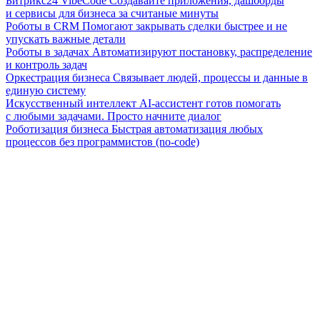
Битрикс24 VibeCode
Создавайте приложения, дашборды
и сервисы для бизнеса за считаные минуты
Роботы в CRM
Помогают закрывать сделки быстрее и не
упускать важные детали
Роботы в задачах
Автоматизируют постановку, распределение
и контроль задач
Оркестрация бизнеса
Связывает людей, процессы и данные в
единую систему
Искусственный интеллект
AI-ассистент готов помогать
с любыми задачами. Просто начните диалог
Роботизация бизнеса
Быстрая автоматизация любых
процессов без программистов (no-code)