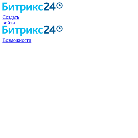
Создать
войти
Возможности