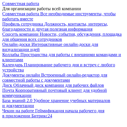
Совместная работа
Для организации работы всей компании
Совместная работа
Все необходимые инструменты, чтобы
работать вместе
Профиль сотрудника
Должность, контакты, интересы,
благодарности и другая полезная информация
Соцсеть компании
Новости, события, обсуждения, площадка
для общения всех сотрудников
Онлайн-доски
Интерактивные онлайн-доски для
визуализации идей
Коллабы
Пространства для работы с внешними командами и
клиентами
Календарь
Планирование рабочего дня и встреч с любого
устройства
Документы онлайн
Встроенный онлайн-редактор для
совместной работы с документами
Диск
Облачный диск компании для рабочих файлов
Почта
Корпоративный почтовый клиент для удобной
коммуникации
База знаний 2.0
Удобное хранение учебных материалов
и документации
Чекин на работе
Геймификация начала рабочего дня
в приложении Битрикс24