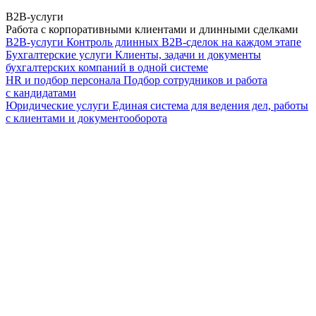
B2B-услуги
Работа с корпоративными клиентами и длинными сделками
B2B-услуги
Контроль длинных B2B-сделок на каждом этапе
Бухгалтерские услуги
Клиенты, задачи и документы
бухгалтерских компаний в одной системе
HR и подбор персонала
Подбор сотрудников и работа
с кандидатами
Юридические услуги
Единая система для ведения дел, работы
с клиентами и документооборота