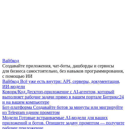
Вайбкод
Создавайте приложения, чат-боты, дашборды и сервисы
для бизнеса самостоятельно, без навыков программирования,
с помощью ИИ
Вайбкод
Всё уже есть внутри: API, серверы, документация,
ИИ-модели
Коворк/Код
Десктоп-приложение с AI-агентом, который
выполняет рабочие задачи прямо в вашем портале Битрикс24
и на вашем компьютере
Бот-платформа
Создавайте ботов за минуты или мигрируйте
из Telegram одним промптом
Модели
Готовые встраиваемые AI-модели для ваших
приложений и ботов. Опишите задачу промптом — получите
рабочее приложение