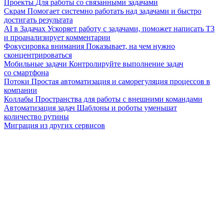
Проекты
Для работы со связанными задачами
Скрам
Помогает системно работать над задачами и быстро
достигать результата
AI в Задачах
Ускоряет работу с задачами, поможет написать ТЗ
и проанализирует комментарии
Фокусировка внимания
Показывает, на чем нужно
сконцентрироваться
Мобильные задачи
Контролируйте выполнение задач
со смартфона
Потоки
Простая автоматизация и саморегуляция процессов в
компании
Коллабы
Пространства для работы с внешними командами
Автоматизация задач
Шаблоны и роботы уменьшат
количество рутины
Миграция из других сервисов