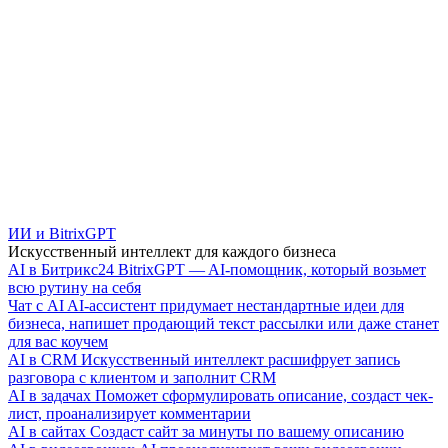
ИИ и BitrixGPT
Искусственный интеллект для каждого бизнеса
AI в Битрикс24
BitrixGPT — AI-помощник, который возьмет
всю рутину на себя
Чат с AI
AI-ассистент придумает нестандартные идеи для
бизнеса, напишет продающий текст рассылки или даже станет
для вас коучем
AI в CRM
Искусственный интеллект расшифрует запись
разговора с клиентом и заполнит CRM
AI в задачах
Поможет сформулировать описание, создаст чек-
лист, проанализирует комментарии
AI в сайтах
Создаст сайт за минуты по вашему описанию