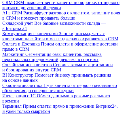
CRM
CRM помогает вести клиента по воронке: от первого
контакта до успешной сделки
AI в CRM
Расшифрует разговор с клиентом, заполнит поля
в CRM и поможет продавать больше
Складской учёт
Все базовые возможности склада —
в Битрикс24
Коммуникация с клиентами
Звонки, письма, чаты с
клиентами на сайте и в мессенджерах сохраняются в CRM
Оплата и Доставка
Прием оплаты и оформление доставки
прямо в CRM
Маркетинг
Сегментация базы клиентов, рассылка
персональных предложений, реклама в соцсетях
Онлайн-запись клиентов
Сервис автоматизации записи
и бронирования внутри CRM
BI Конструктор
Помогает бизнесу принимать решения
на основе данных
Сквозная аналитика
Путь клиента от первого рекламного
объявления до совершения покупки
Интеграция с 1С
Обмен данными в режиме реального
времени
Терминал
Прием оплаты прямо в приложении Битрикс24.
Нужен только смартфон