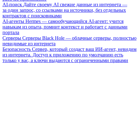
AI-поиск
Дайте своему AI свежие данные из интернета —
за один запрос, со ссылками на источники, без отдельных
контрактов с поисковиками
AI-агенты
Hermes — самообучающийся AI-агент: учится
навыкам из опыта, помнит контекст и работает с данными
портала
Серверы
Серверы Black Hole — облачные серверы, полностью
невидимые из интернета
Безопасность
Сервер, который создаст ваш ИИ-агент, невидим
из интернета. Доступ к приложению по умолчанию есть
только у вас, а ключи выдаются с ограниченными правами