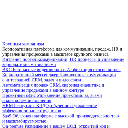
Крупным компаниям
Корпоративная платформа для коммуникаций, продаж, HR и
управления процессами в масштабе крупного бизнеса
Интранет-портал
Коммуникации, HR-процессы и управление
корпоративными знаниями
ВКС
Безопасные видеозвонки и AI-фиксация итогов встреч
Корпоративный мессенджер
Защищенные коммуникации
с интеграцией CRM, задач и видеосвязи
Автоматизация продаж
CRM, сквозная аналитика и
управление продажами в едином контуре
Проектный офис
Управление проектами, задачами
и контролем исполнения
HRM
Рекрутинг, КЭДО, обучение и управление
эффективностью сотрудников
SaaS
Облачная платформа с высокой производительностью
и масштабируемостью
On-premise
Размещение в вашем ЦОД, открытый код и