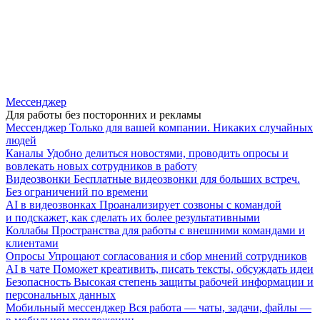
Мессенджер
Для работы без посторонних и рекламы
Мессенджер
Только для вашей компании. Никаких случайных
людей
Каналы
Удобно делиться новостями, проводить опросы и
вовлекать новых сотрудников в работу
Видеозвонки
Бесплатные видеозвонки для больших встреч.
Без ограничений по времени
AI в видеозвонках
Проанализирует созвоны с командой
и подскажет, как сделать их более результативными
Коллабы
Пространства для работы с внешними командами и
клиентами
Опросы
Упрощают согласования и сбор мнений сотрудников
AI в чате
Поможет креативить, писать тексты, обсуждать идеи
Безопасность
Высокая степень защиты рабочей информации и
персональных данных
Мобильный мессенджер
Вся работа — чаты, задачи, файлы —