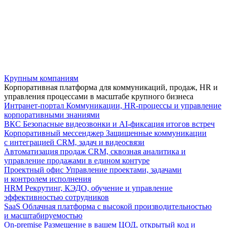
Крупным компаниям
Корпоративная платформа для коммуникаций, продаж, HR и
управления процессами в масштабе крупного бизнеса
Интранет-портал
Коммуникации, HR-процессы и управление
корпоративными знаниями
ВКС
Безопасные видеозвонки и AI-фиксация итогов встреч
Корпоративный мессенджер
Защищенные коммуникации
с интеграцией CRM, задач и видеосвязи
Автоматизация продаж
CRM, сквозная аналитика и
управление продажами в едином контуре
Проектный офис
Управление проектами, задачами
и контролем исполнения
HRM
Рекрутинг, КЭДО, обучение и управление
эффективностью сотрудников
SaaS
Облачная платформа с высокой производительностью
и масштабируемостью
On-premise
Размещение в вашем ЦОД, открытый код и