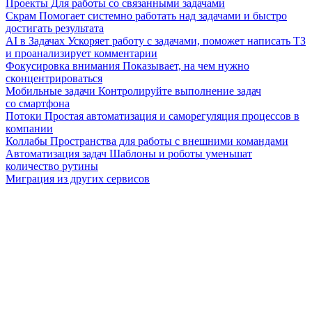
Проекты
Для работы со связанными задачами
Скрам
Помогает системно работать над задачами и быстро
достигать результата
AI в Задачах
Ускоряет работу с задачами, поможет написать ТЗ
и проанализирует комментарии
Фокусировка внимания
Показывает, на чем нужно
сконцентрироваться
Мобильные задачи
Контролируйте выполнение задач
со смартфона
Потоки
Простая автоматизация и саморегуляция процессов в
компании
Коллабы
Пространства для работы с внешними командами
Автоматизация задач
Шаблоны и роботы уменьшат
количество рутины
Миграция из других сервисов