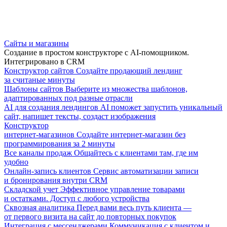
Сайты и магазины
Создание в простом конструкторе с AI-помощником.
Интегрировано в CRM
Конструктор сайтов
Создайте продающий лендинг
за считаные минуты
Шаблоны сайтов
Выберите из множества шаблонов,
адаптированных под разные отрасли
AI для создания лендингов
AI поможет запустить уникальный
сайт, напишет тексты, создаст изображения
Конструктор
интернет-магазинов
Создайте интернет-магазин без
программирования за 2 минуты
Все каналы продаж
Общайтесь с клиентами там, где им
удобно
Онлайн-запись клиентов
Сервис автоматизации записи
и бронирования внутри CRM
Складской учет
Эффективное управление товарами
и остатками. Доступ с любого устройства
Сквозная аналитика
Перед вами весь путь клиента —
от первого визита на сайт до повторных покупок
Интеграция с мессенджерами
Коммуникация с клиентом и