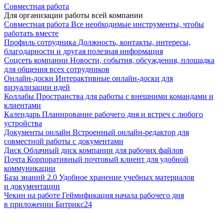
Совместная работа
Для организации работы всей компании
Совместная работа
Все необходимые инструменты, чтобы
работать вместе
Профиль сотрудника
Должность, контакты, интересы,
благодарности и другая полезная информация
Соцсеть компании
Новости, события, обсуждения, площадка
для общения всех сотрудников
Онлайн-доски
Интерактивные онлайн-доски для
визуализации идей
Коллабы
Пространства для работы с внешними командами и
клиентами
Календарь
Планирование рабочего дня и встреч с любого
устройства
Документы онлайн
Встроенный онлайн-редактор для
совместной работы с документами
Диск
Облачный диск компании для рабочих файлов
Почта
Корпоративный почтовый клиент для удобной
коммуникации
База знаний 2.0
Удобное хранение учебных материалов
и документации
Чекин на работе
Геймификация начала рабочего дня
в приложении Битрикс24