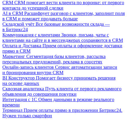
CRM
CRM помогает вести клиента по воронке: от первого
контакта до успешной сделки
AI в CRM
Расшифрует разговор с клиентом, заполнит поля
в CRM и поможет продавать больше
Складской учёт
Все базовые возможности склада —
в Битрикс24
Коммуникация с клиентами
Звонки, письма, чаты с
клиентами на сайте и в мессенджерах сохраняются в CRM
Оплата и Доставка
Прием оплаты и оформление доставки
прямо в CRM
Маркетинг
Сегментация базы клиентов, рассылка
персональных предложений, реклама в соцсетях
Онлайн-запись клиентов
Сервис автоматизации записи
и бронирования внутри CRM
BI Конструктор
Помогает бизнесу принимать решения
на основе данных
Сквозная аналитика
Путь клиента от первого рекламного
объявления до совершения покупки
Интеграция с 1С
Обмен данными в режиме реального
времени
Терминал
Прием оплаты прямо в приложении Битрикс24.
Нужен только смартфон