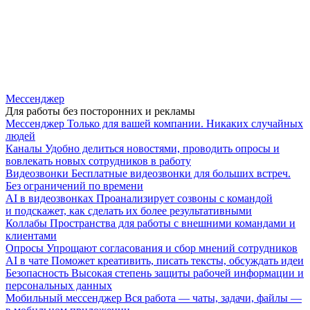
Мессенджер
Для работы без посторонних и рекламы
Мессенджер
Только для вашей компании. Никаких случайных
людей
Каналы
Удобно делиться новостями, проводить опросы и
вовлекать новых сотрудников в работу
Видеозвонки
Бесплатные видеозвонки для больших встреч.
Без ограничений по времени
AI в видеозвонках
Проанализирует созвоны с командой
и подскажет, как сделать их более результативными
Коллабы
Пространства для работы с внешними командами и
клиентами
Опросы
Упрощают согласования и сбор мнений сотрудников
AI в чате
Поможет креативить, писать тексты, обсуждать идеи
Безопасность
Высокая степень защиты рабочей информации и
персональных данных
Мобильный мессенджер
Вся работа — чаты, задачи, файлы —