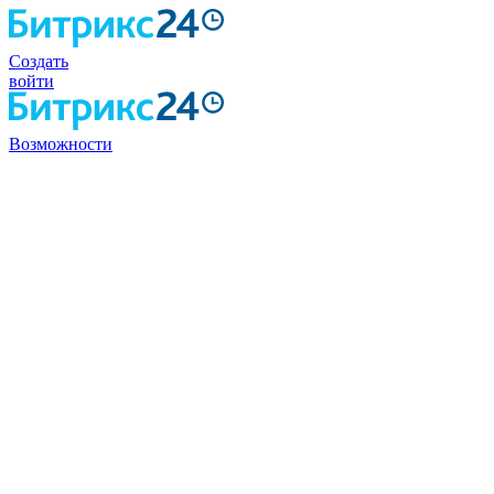
Создать
войти
Возможности