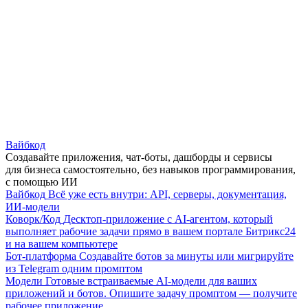
Вайбкод
Создавайте приложения, чат-боты, дашборды и сервисы
для бизнеса самостоятельно, без навыков программирования,
с помощью ИИ
Вайбкод
Всё уже есть внутри: API, серверы, документация,
ИИ-модели
Коворк/Код
Десктоп-приложение с AI-агентом, который
выполняет рабочие задачи прямо в вашем портале Битрикс24
и на вашем компьютере
Бот-платформа
Создавайте ботов за минуты или мигрируйте
из Telegram одним промптом
Модели
Готовые встраиваемые AI-модели для ваших
приложений и ботов. Опишите задачу промптом — получите
рабочее приложение