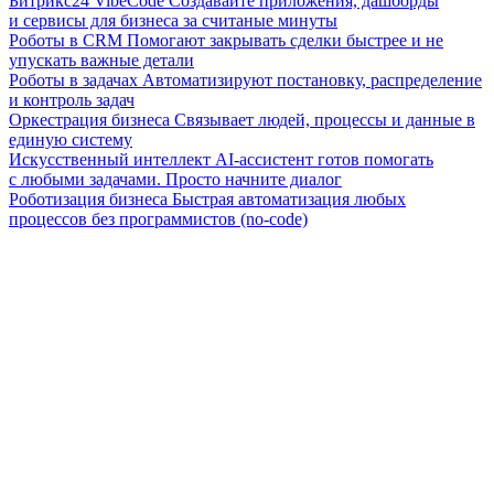
Битрикс24 VibeCode
Создавайте приложения, дашборды
и сервисы для бизнеса за считаные минуты
Роботы в CRM
Помогают закрывать сделки быстрее и не
упускать важные детали
Роботы в задачах
Автоматизируют постановку, распределение
и контроль задач
Оркестрация бизнеса
Связывает людей, процессы и данные в
единую систему
Искусственный интеллект
AI-ассистент готов помогать
с любыми задачами. Просто начните диалог
Роботизация бизнеса
Быстрая автоматизация любых
процессов без программистов (no-code)