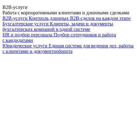
B2B-услуги
Работа с корпоративными клиентами и длинными сделками
B2B-услуги
Контроль длинных B2B-сделок на каждом этапе
Бухгалтерские услуги
Клиенты, задачи и документы
бухгалтерских компаний в одной системе
HR и подбор персонала
Подбор сотрудников и работа
с кандидатами
Юридические услуги
Единая система для ведения дел, работы
с клиентами и документооборота