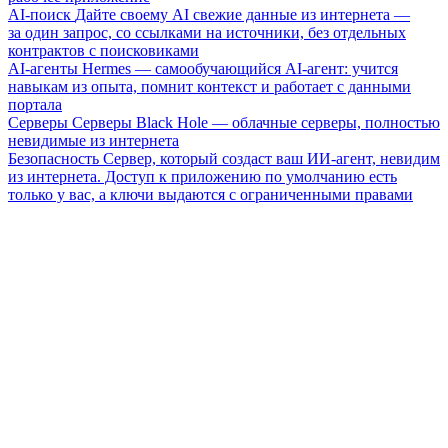
AI-поиск
Дайте своему AI свежие данные из интернета —
за один запрос, со ссылками на источники, без отдельных
контрактов с поисковиками
AI-агенты
Hermes — самообучающийся AI-агент: учится
навыкам из опыта, помнит контекст и работает с данными
портала
Серверы
Серверы Black Hole — облачные серверы, полностью
невидимые из интернета
Безопасность
Сервер, который создаст ваш ИИ-агент, невидим
из интернета. Доступ к приложению по умолчанию есть
только у вас, а ключи выдаются с ограниченными правами