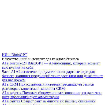
ИИ и BitrixGPT
Искусственный интеллект для каждого бизнеса
AI в Битрикс24
BitrixGPT — AI-помощник, который возьмет
всю рутину на себя
Чат с AI
AI-ассистент придумает нестандартные идеи для
бизнеса, напишет продающий текст рассылки или даже станет
для вас коучем
AI в CRM
Искусственный интеллект расшифрует запись
разговора с клиентом и заполнит CRM
AI в задачах
Поможет сформулировать описание, создаст чек-
лист, проанализирует комментарии
AI в сайтах
Создаст сайт за минуты по вашему описанию