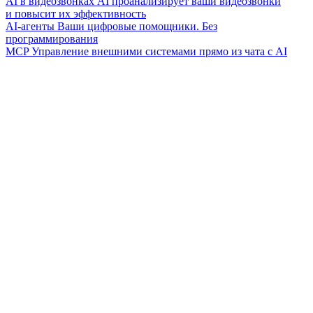
AI в видеозвонках
AI проанализирует ваши видеозвонки
и повысит их эффективность
AI-агенты
Ваши цифровые помощники. Без
программирования
MCP
Управление внешними системами прямо из чата с AI