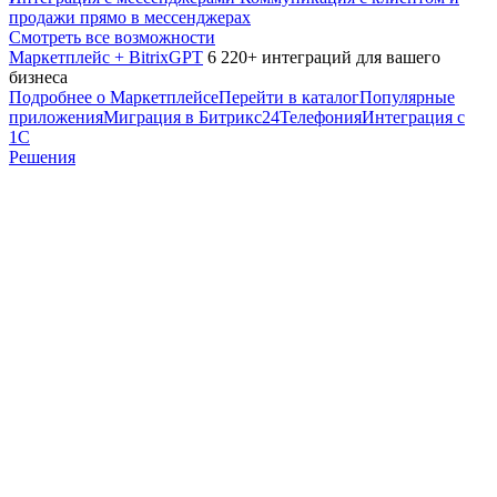
продажи прямо в мессенджерах
Смотреть все возможности
Маркетплейс + BitrixGPT
6 220+ интеграций для вашего
бизнеса
Подробнее о Маркетплейсе
Перейти в каталог
Популярные
приложения
Миграция в Битрикс24
Телефония
Интеграция с
1С
Решения