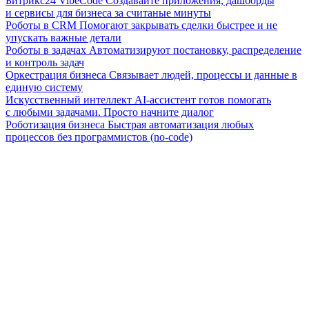
Битрикс24 VibeCode
Создавайте приложения, дашборды
и сервисы для бизнеса за считаные минуты
Роботы в CRM
Помогают закрывать сделки быстрее и не
упускать важные детали
Роботы в задачах
Автоматизируют постановку, распределение
и контроль задач
Оркестрация бизнеса
Связывает людей, процессы и данные в
единую систему
Искусственный интеллект
AI-ассистент готов помогать
с любыми задачами. Просто начните диалог
Роботизация бизнеса
Быстрая автоматизация любых
процессов без программистов (no-code)