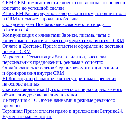
CRM
CRM помогает вести клиента по воронке: от первого
контакта до успешной сделки
AI в CRM
Расшифрует разговор с клиентом, заполнит поля
в CRM и поможет продавать больше
Складской учёт
Все базовые возможности склада —
в Битрикс24
Коммуникация с клиентами
Звонки, письма, чаты с
клиентами на сайте и в мессенджерах сохраняются в CRM
Оплата и Доставка
Прием оплаты и оформление доставки
прямо в CRM
Маркетинг
Сегментация базы клиентов, рассылка
персональных предложений, реклама в соцсетях
Онлайн-запись клиентов
Сервис автоматизации записи
и бронирования внутри CRM
BI Конструктор
Помогает бизнесу принимать решения
на основе данных
Сквозная аналитика
Путь клиента от первого рекламного
объявления до совершения покупки
Интеграция с 1С
Обмен данными в режиме реального
времени
Терминал
Прием оплаты прямо в приложении Битрикс24.
Нужен только смартфон