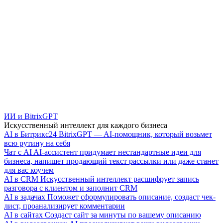
ИИ и BitrixGPT
Искусственный интеллект для каждого бизнеса
AI в Битрикс24
BitrixGPT — AI-помощник, который возьмет
всю рутину на себя
Чат с AI
AI-ассистент придумает нестандартные идеи для
бизнеса, напишет продающий текст рассылки или даже станет
для вас коучем
AI в CRM
Искусственный интеллект расшифрует запись
разговора с клиентом и заполнит CRM
AI в задачах
Поможет сформулировать описание, создаст чек-
лист, проанализирует комментарии
AI в сайтах
Создаст сайт за минуты по вашему описанию