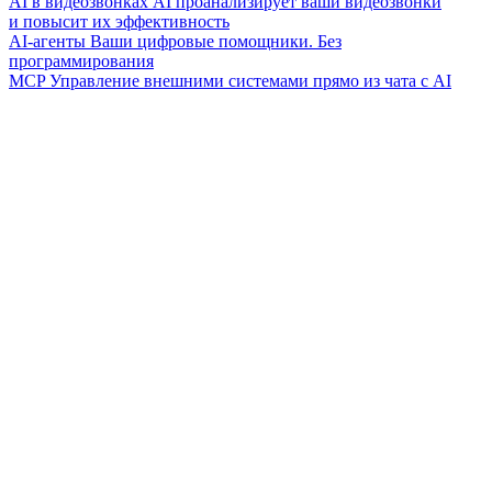
AI в видеозвонках
AI проанализирует ваши видеозвонки
и повысит их эффективность
AI-агенты
Ваши цифровые помощники. Без
программирования
MCP
Управление внешними системами прямо из чата с AI