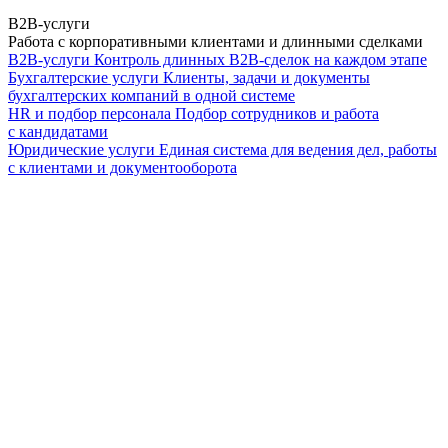
B2B-услуги
Работа с корпоративными клиентами и длинными сделками
B2B-услуги
Контроль длинных B2B-сделок на каждом этапе
Бухгалтерские услуги
Клиенты, задачи и документы
бухгалтерских компаний в одной системе
HR и подбор персонала
Подбор сотрудников и работа
с кандидатами
Юридические услуги
Единая система для ведения дел, работы
с клиентами и документооборота