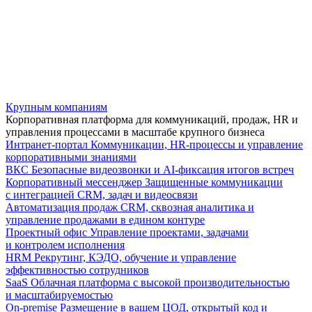
Крупным компаниям
Корпоративная платформа для коммуникаций, продаж, HR и
управления процессами в масштабе крупного бизнеса
Интранет-портал
Коммуникации, HR-процессы и управление
корпоративными знаниями
ВКС
Безопасные видеозвонки и AI-фиксация итогов встреч
Корпоративный мессенджер
Защищенные коммуникации
с интеграцией CRM, задач и видеосвязи
Автоматизация продаж
CRM, сквозная аналитика и
управление продажами в едином контуре
Проектный офис
Управление проектами, задачами
и контролем исполнения
HRM
Рекрутинг, КЭДО, обучение и управление
эффективностью сотрудников
SaaS
Облачная платформа с высокой производительностью
и масштабируемостью
On-premise
Размещение в вашем ЦОД, открытый код и