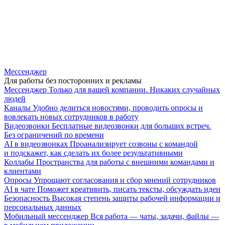
Мессенджер
Для работы без посторонних и рекламы
Мессенджер
Только для вашей компании. Никаких случайных
людей
Каналы
Удобно делиться новостями, проводить опросы и
вовлекать новых сотрудников в работу
Видеозвонки
Бесплатные видеозвонки для больших встреч.
Без ограничений по времени
AI в видеозвонках
Проанализирует созвоны с командой
и подскажет, как сделать их более результативными
Коллабы
Пространства для работы с внешними командами и
клиентами
Опросы
Упрощают согласования и сбор мнений сотрудников
AI в чате
Поможет креативить, писать тексты, обсуждать идеи
Безопасность
Высокая степень защиты рабочей информации и
персональных данных
Мобильный мессенджер
Вся работа — чаты, задачи, файлы —