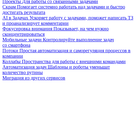
Проекты
Для работы со связанными задачами
Скрам
Помогает системно работать над задачами и быстро
достигать результата
AI в Задачах
Ускоряет работу с задачами, поможет написать ТЗ
и проанализирует комментарии
Фокусировка внимания
Показывает, на чем нужно
сконцентрироваться
Мобильные задачи
Контролируйте выполнение задач
со смартфона
Потоки
Простая автоматизация и саморегуляция процессов в
компании
Коллабы
Пространства для работы с внешними командами
Автоматизация задач
Шаблоны и роботы уменьшат
количество рутины
Миграция из других сервисов