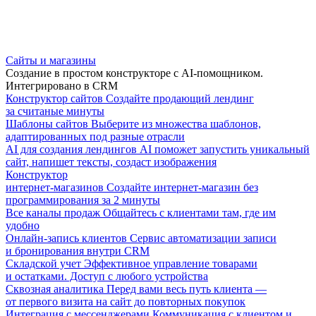
Сайты и магазины
Создание в простом конструкторе с AI-помощником.
Интегрировано в CRM
Конструктор сайтов
Создайте продающий лендинг
за считаные минуты
Шаблоны сайтов
Выберите из множества шаблонов,
адаптированных под разные отрасли
AI для создания лендингов
AI поможет запустить уникальный
сайт, напишет тексты, создаст изображения
Конструктор
интернет-магазинов
Создайте интернет-магазин без
программирования за 2 минуты
Все каналы продаж
Общайтесь с клиентами там, где им
удобно
Онлайн-запись клиентов
Сервис автоматизации записи
и бронирования внутри CRM
Складской учет
Эффективное управление товарами
и остатками. Доступ с любого устройства
Сквозная аналитика
Перед вами весь путь клиента —
от первого визита на сайт до повторных покупок
Интеграция с мессенджерами
Коммуникация с клиентом и