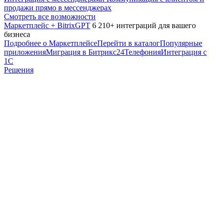
продажи прямо в мессенджерах
Смотреть все возможности
Маркетплейс + BitrixGPT
6 210+ интеграций для вашего
бизнеса
Подробнее о Маркетплейсе
Перейти в каталог
Популярные
приложения
Миграция в Битрикс24
Телефония
Интеграция с
1С
Решения