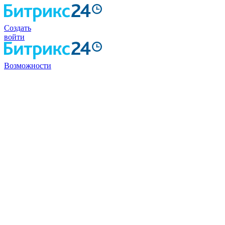
Создать
войти
Возможности