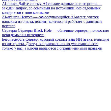
AI-поиск
Дайте своему AI свежие данные из интернета —
за один запрос, со ссылками на источники, без отдельных
контрактов с поисковиками
AI-агенты
Hermes — самообучающийся AI-агент: учится
навыкам из опыта, помнит контекст и работает с данными
портала
Серверы
Серверы Black Hole — облачные серверы, полностью
невидимые из интернета
Безопасность
Сервер, который создаст ваш ИИ-агент, невидим
из интернета. Доступ к приложению по умолчанию есть
только у вас, а ключи выдаются с ограниченными правами