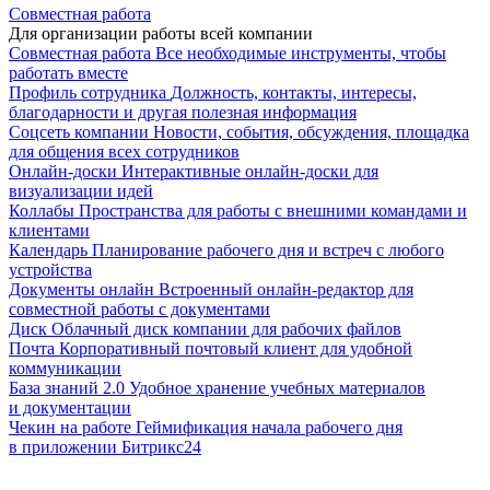
Совместная работа
Для организации работы всей компании
Совместная работа
Все необходимые инструменты, чтобы
работать вместе
Профиль сотрудника
Должность, контакты, интересы,
благодарности и другая полезная информация
Соцсеть компании
Новости, события, обсуждения, площадка
для общения всех сотрудников
Онлайн-доски
Интерактивные онлайн-доски для
визуализации идей
Коллабы
Пространства для работы с внешними командами и
клиентами
Календарь
Планирование рабочего дня и встреч с любого
устройства
Документы онлайн
Встроенный онлайн-редактор для
совместной работы с документами
Диск
Облачный диск компании для рабочих файлов
Почта
Корпоративный почтовый клиент для удобной
коммуникации
База знаний 2.0
Удобное хранение учебных материалов
и документации
Чекин на работе
Геймификация начала рабочего дня
в приложении Битрикс24