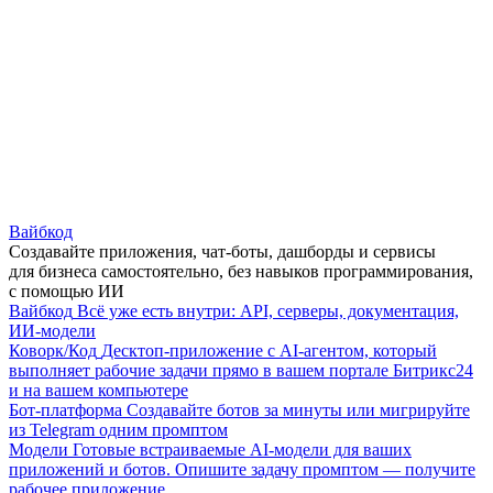
Вайбкод
Создавайте приложения, чат-боты, дашборды и сервисы
для бизнеса самостоятельно, без навыков программирования,
с помощью ИИ
Вайбкод
Всё уже есть внутри: API, серверы, документация,
ИИ-модели
Коворк/Код
Десктоп-приложение с AI-агентом, который
выполняет рабочие задачи прямо в вашем портале Битрикс24
и на вашем компьютере
Бот-платформа
Создавайте ботов за минуты или мигрируйте
из Telegram одним промптом
Модели
Готовые встраиваемые AI-модели для ваших
приложений и ботов. Опишите задачу промптом — получите
рабочее приложение