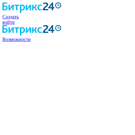
Создать
войти
Возможности