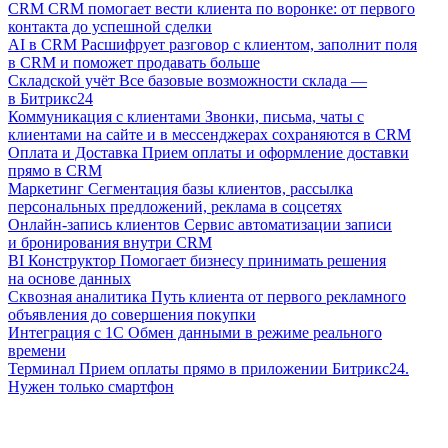
CRM
CRM помогает вести клиента по воронке: от первого
контакта до успешной сделки
AI в CRM
Расшифрует разговор с клиентом, заполнит поля
в CRM и поможет продавать больше
Складской учёт
Все базовые возможности склада —
в Битрикс24
Коммуникация с клиентами
Звонки, письма, чаты с
клиентами на сайте и в мессенджерах сохраняются в CRM
Оплата и Доставка
Прием оплаты и оформление доставки
прямо в CRM
Маркетинг
Сегментация базы клиентов, рассылка
персональных предложений, реклама в соцсетях
Онлайн-запись клиентов
Сервис автоматизации записи
и бронирования внутри CRM
BI Конструктор
Помогает бизнесу принимать решения
на основе данных
Сквозная аналитика
Путь клиента от первого рекламного
объявления до совершения покупки
Интеграция с 1С
Обмен данными в режиме реального
времени
Терминал
Прием оплаты прямо в приложении Битрикс24.
Нужен только смартфон