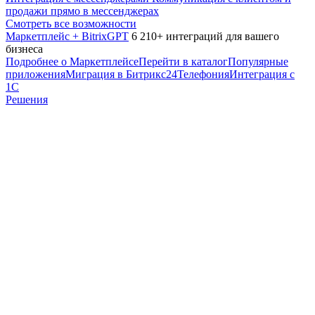
продажи прямо в мессенджерах
Смотреть все возможности
Маркетплейс + BitrixGPT
6 210+ интеграций для вашего
бизнеса
Подробнее о Маркетплейсе
Перейти в каталог
Популярные
приложения
Миграция в Битрикс24
Телефония
Интеграция с
1С
Решения