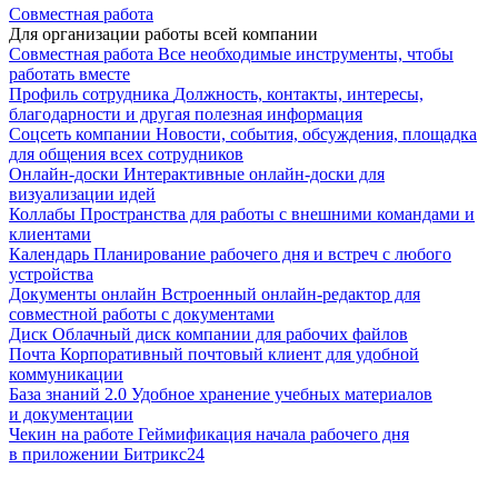
Совместная работа
Для организации работы всей компании
Совместная работа
Все необходимые инструменты, чтобы
работать вместе
Профиль сотрудника
Должность, контакты, интересы,
благодарности и другая полезная информация
Соцсеть компании
Новости, события, обсуждения, площадка
для общения всех сотрудников
Онлайн-доски
Интерактивные онлайн-доски для
визуализации идей
Коллабы
Пространства для работы с внешними командами и
клиентами
Календарь
Планирование рабочего дня и встреч с любого
устройства
Документы онлайн
Встроенный онлайн-редактор для
совместной работы с документами
Диск
Облачный диск компании для рабочих файлов
Почта
Корпоративный почтовый клиент для удобной
коммуникации
База знаний 2.0
Удобное хранение учебных материалов
и документации
Чекин на работе
Геймификация начала рабочего дня
в приложении Битрикс24