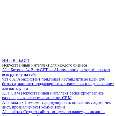
ИИ и BitrixGPT
Искусственный интеллект для каждого бизнеса
AI в Битрикс24
BitrixGPT — AI-помощник, который возьмет
всю рутину на себя
Чат с AI
AI-ассистент придумает нестандартные идеи для
бизнеса, напишет продающий текст рассылки или даже станет
для вас коучем
AI в CRM
Искусственный интеллект расшифрует запись
разговора с клиентом и заполнит CRM
AI в задачах
Поможет сформулировать описание, создаст чек-
лист, проанализирует комментарии
AI в сайтах
Создаст сайт за минуты по вашему описанию