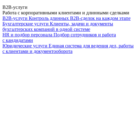
B2B-услуги
Работа с корпоративными клиентами и длинными сделками
B2B-услуги
Контроль длинных B2B-сделок на каждом этапе
Бухгалтерские услуги
Клиенты, задачи и документы
бухгалтерских компаний в одной системе
HR и подбор персонала
Подбор сотрудников и работа
с кандидатами
Юридические услуги
Единая система для ведения дел, работы
с клиентами и документооборота