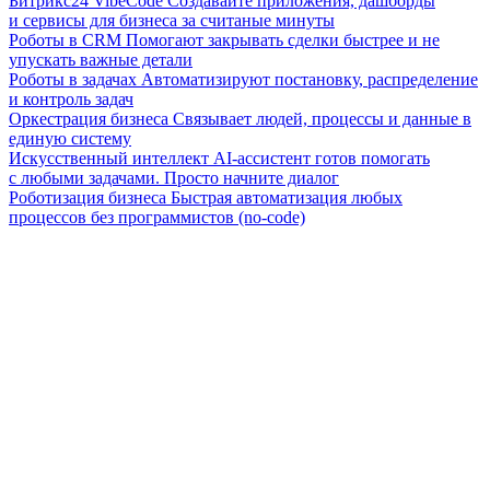
Битрикс24 VibeCode
Создавайте приложения, дашборды
и сервисы для бизнеса за считаные минуты
Роботы в CRM
Помогают закрывать сделки быстрее и не
упускать важные детали
Роботы в задачах
Автоматизируют постановку, распределение
и контроль задач
Оркестрация бизнеса
Связывает людей, процессы и данные в
единую систему
Искусственный интеллект
AI-ассистент готов помогать
с любыми задачами. Просто начните диалог
Роботизация бизнеса
Быстрая автоматизация любых
процессов без программистов (no-code)