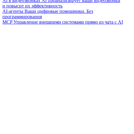
AI в видеозвонках
AI проанализирует ваши видеозвонки
и повысит их эффективность
AI-агенты
Ваши цифровые помощники. Без
программирования
MCP
Управление внешними системами прямо из чата с AI