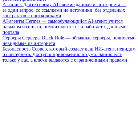
AI-поиск
Дайте своему AI свежие данные из интернета —
за один запрос, со ссылками на источники, без отдельных
контрактов с поисковиками
AI-агенты
Hermes — самообучающийся AI-агент: учится
навыкам из опыта, помнит контекст и работает с данными
портала
Серверы
Серверы Black Hole — облачные серверы, полностью
невидимые из интернета
Безопасность
Сервер, который создаст ваш ИИ-агент, невидим
из интернета. Доступ к приложению по умолчанию есть
только у вас, а ключи выдаются с ограниченными правами