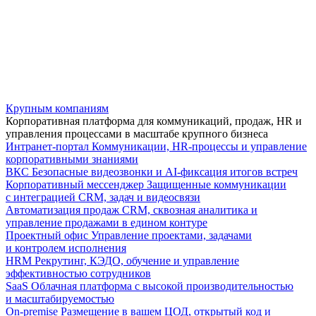
Крупным компаниям
Корпоративная платформа для коммуникаций, продаж, HR и
управления процессами в масштабе крупного бизнеса
Интранет-портал
Коммуникации, HR-процессы и управление
корпоративными знаниями
ВКС
Безопасные видеозвонки и AI-фиксация итогов встреч
Корпоративный мессенджер
Защищенные коммуникации
с интеграцией CRM, задач и видеосвязи
Автоматизация продаж
CRM, сквозная аналитика и
управление продажами в едином контуре
Проектный офис
Управление проектами, задачами
и контролем исполнения
HRM
Рекрутинг, КЭДО, обучение и управление
эффективностью сотрудников
SaaS
Облачная платформа с высокой производительностью
и масштабируемостью
On-premise
Размещение в вашем ЦОД, открытый код и