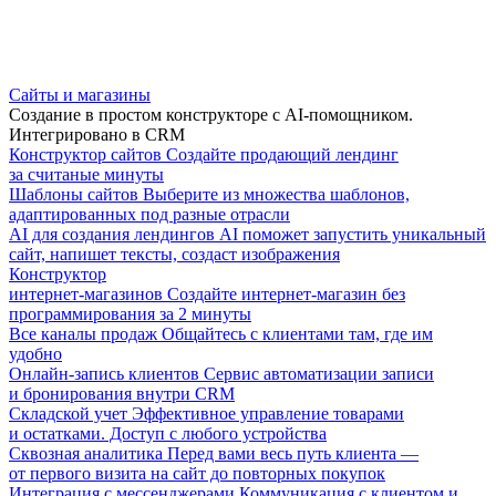
Сайты и магазины
Создание в простом конструкторе с AI-помощником.
Интегрировано в CRM
Конструктор сайтов
Создайте продающий лендинг
за считаные минуты
Шаблоны сайтов
Выберите из множества шаблонов,
адаптированных под разные отрасли
AI для создания лендингов
AI поможет запустить уникальный
сайт, напишет тексты, создаст изображения
Конструктор
интернет-магазинов
Создайте интернет-магазин без
программирования за 2 минуты
Все каналы продаж
Общайтесь с клиентами там, где им
удобно
Онлайн-запись клиентов
Сервис автоматизации записи
и бронирования внутри CRM
Складской учет
Эффективное управление товарами
и остатками. Доступ с любого устройства
Сквозная аналитика
Перед вами весь путь клиента —
от первого визита на сайт до повторных покупок
Интеграция с мессенджерами
Коммуникация с клиентом и