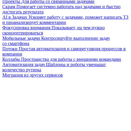
Проекты
Для работы со связанными задачами
Скрам
Помогает системно работать над задачами и быстро
достигать результата
AI в Задачах
Ускоряет работу с задачами, поможет написать ТЗ
и проанализирует комментарии
Фокусировка внимания
Показывает, на чем нужно
сконцентрироваться
Мобильные задачи
Контролируйте выполнение задач
со смартфона
Потоки
Простая автоматизация и саморегуляция процессов в
компании
Коллабы
Пространства для работы с внешними командами
Автоматизация задач
Шаблоны и роботы уменьшат
количество рутины
Миграция из других сервисов