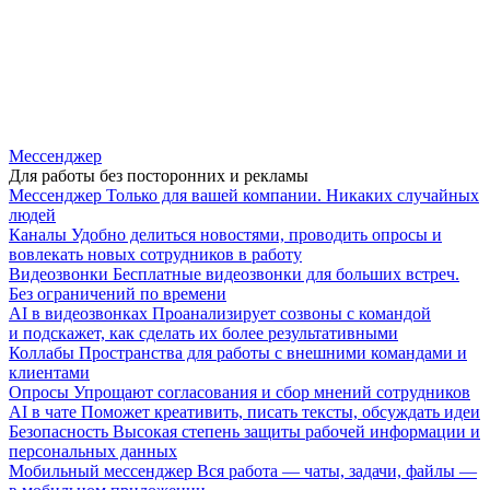
Мессенджер
Для работы без посторонних и рекламы
Мессенджер
Только для вашей компании. Никаких случайных
людей
Каналы
Удобно делиться новостями, проводить опросы и
вовлекать новых сотрудников в работу
Видеозвонки
Бесплатные видеозвонки для больших встреч.
Без ограничений по времени
AI в видеозвонках
Проанализирует созвоны с командой
и подскажет, как сделать их более результативными
Коллабы
Пространства для работы с внешними командами и
клиентами
Опросы
Упрощают согласования и сбор мнений сотрудников
AI в чате
Поможет креативить, писать тексты, обсуждать идеи
Безопасность
Высокая степень защиты рабочей информации и
персональных данных
Мобильный мессенджер
Вся работа — чаты, задачи, файлы —