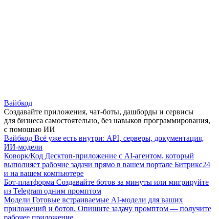
Вайбкод
Создавайте приложения, чат-боты, дашборды и сервисы
для бизнеса самостоятельно, без навыков программирования,
с помощью ИИ
Вайбкод
Всё уже есть внутри: API, серверы, документация,
ИИ-модели
Коворк/Код
Десктоп-приложение с AI-агентом, который
выполняет рабочие задачи прямо в вашем портале Битрикс24
и на вашем компьютере
Бот-платформа
Создавайте ботов за минуты или мигрируйте
из Telegram одним промптом
Модели
Готовые встраиваемые AI-модели для ваших
приложений и ботов. Опишите задачу промптом — получите
рабочее приложение