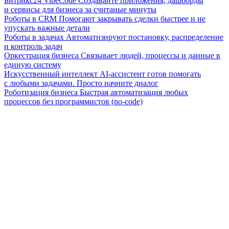
Битрикс24 VibeCode
Создавайте приложения, дашборды
и сервисы для бизнеса за считаные минуты
Роботы в CRM
Помогают закрывать сделки быстрее и не
упускать важные детали
Роботы в задачах
Автоматизируют постановку, распределение
и контроль задач
Оркестрация бизнеса
Связывает людей, процессы и данные в
единую систему
Искусственный интеллект
AI-ассистент готов помогать
с любыми задачами. Просто начните диалог
Роботизация бизнеса
Быстрая автоматизация любых
процессов без программистов (no-code)