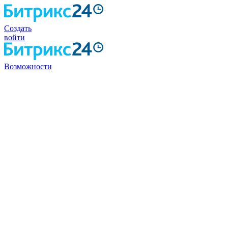
Создать
войти
Возможности