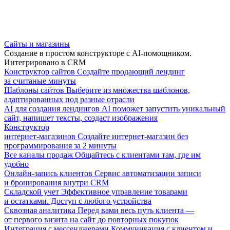
Сайты и магазины
Создание в простом конструкторе с AI-помощником.
Интегрировано в CRM
Конструктор сайтов
Создайте продающий лендинг
за считаные минуты
Шаблоны сайтов
Выберите из множества шаблонов,
адаптированных под разные отрасли
AI для создания лендингов
AI поможет запустить уникальный
сайт, напишет тексты, создаст изображения
Конструктор
интернет-магазинов
Создайте интернет-магазин без
программирования за 2 минуты
Все каналы продаж
Общайтесь с клиентами там, где им
удобно
Онлайн-запись клиентов
Сервис автоматизации записи
и бронирования внутри CRM
Складской учет
Эффективное управление товарами
и остатками. Доступ с любого устройства
Сквозная аналитика
Перед вами весь путь клиента —
от первого визита на сайт до повторных покупок
Интеграция с мессенджерами
Коммуникация с клиентом и