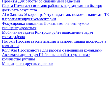
Проекты
Для работы со связанными задачами
Скрам
Помогает системно работать над задачами и быстро
достигать результата
AI в Задачах
Ускоряет работу с задачами, поможет написать ТЗ
и проанализирует комментарии
Фокусировка внимания
Показывает, на чем нужно
сконцентрироваться
Мобильные задачи
Контролируйте выполнение задач
со смартфона
Потоки
Простая автоматизация и саморегуляция процессов в
компании
Коллабы
Пространства для работы с внешними командами
Автоматизация задач
Шаблоны и роботы уменьшат
количество рутины
Миграция из других сервисов