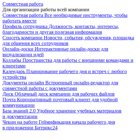
Совместная работа
Для организации работы всей компании
Совместная работа
Все необходимые инструменты, чтобы
работать вместе
Профиль сотрудника
Должность, контакты, интересы,
благодарности и другая полезная информация
Соцсеть компании
Новости, события, обсуждения, площадка
для общения всех сотрудников
Онлайн-доски
Интерактивные онлайн-доски для
визуализации идей
Коллабы
Пространства для работы с внешними командами и
клиентами
Календарь
Планирование рабочего дня и встреч с любого
устройства
Документы онлайн
Встроенный онлайн-редактор для
совместной работы с документами
Диск
Облачный диск компании для рабочих файлов
Почта
Корпоративный почтовый клиент для удобной
коммуникации
База знаний 2.0
Удобное хранение учебных материалов
и документации
Чекин на работе
Геймификация начала рабочего дня
в приложении Битрикс24