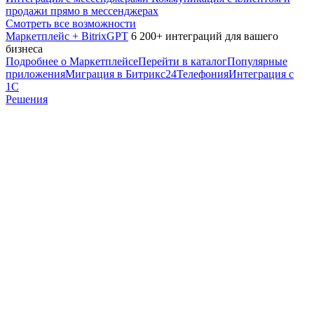
продажи прямо в мессенджерах
Смотреть все возможности
Маркетплейс + BitrixGPT
6 200+ интеграций для вашего
бизнеса
Подробнее о Маркетплейсе
Перейти в каталог
Популярные
приложения
Миграция в Битрикс24
Телефония
Интеграция с
1С
Решения