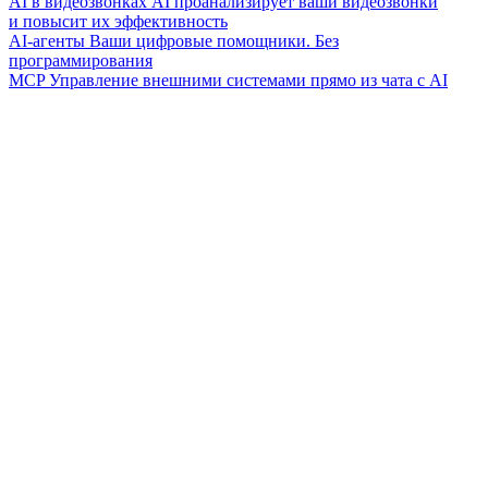
AI в видеозвонках
AI проанализирует ваши видеозвонки
и повысит их эффективность
AI-агенты
Ваши цифровые помощники. Без
программирования
MCP
Управление внешними системами прямо из чата с AI