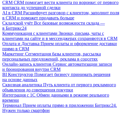
CRM
CRM помогает вести клиента по воронке: от первого
контакта до успешной сделки
AI в CRM
Расшифрует разговор с клиентом, заполнит поля
в CRM и поможет продавать больше
Складской учёт
Все базовые возможности склада —
в Битрикс24
Коммуникация с клиентами
Звонки, письма, чаты с
клиентами на сайте и в мессенджерах сохраняются в CRM
Оплата и Доставка
Прием оплаты и оформление доставки
прямо в CRM
Маркетинг
Сегментация базы клиентов, рассылка
персональных предложений, реклама в соцсетях
Онлайн-запись клиентов
Сервис автоматизации записи
и бронирования внутри CRM
BI Конструктор
Помогает бизнесу принимать решения
на основе данных
Сквозная аналитика
Путь клиента от первого рекламного
объявления до совершения покупки
Интеграция с 1С
Обмен данными в режиме реального
времени
Терминал
Прием оплаты прямо в приложении Битрикс24.
Нужен только смартфон