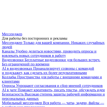
Мессенджер
Для работы без посторонних и рекламы
Мессенджер
Только для вашей компании. Никаких случайных
людей
Каналы
Удобно делиться новостями, проводить опросы и
вовлекать новых сотрудников в работу
Видеозвонки
Бесплатные видеозвонки для больших встреч.
Без ограничений по времени
AI в видеозвонках
Проанализирует созвоны с командой
и подскажет, как сделать их более результативными
Коллабы
Пространства для работы с внешними командами и
клиентами
Опросы
Упрощают согласования и сбор мнений сотрудников
AI в чате
Поможет креативить, писать тексты, обсуждать идеи
Безопасность
Высокая степень защиты рабочей информации и
персональных данных
Мобильный мессенджер
Вся работа — чаты, задачи, файлы —