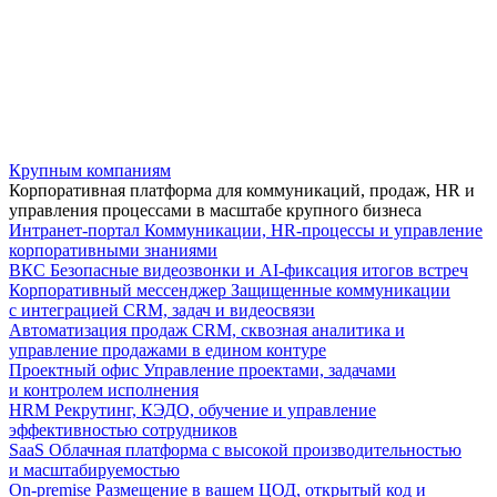
Крупным компаниям
Корпоративная платформа для коммуникаций, продаж, HR и
управления процессами в масштабе крупного бизнеса
Интранет-портал
Коммуникации, HR-процессы и управление
корпоративными знаниями
ВКС
Безопасные видеозвонки и AI-фиксация итогов встреч
Корпоративный мессенджер
Защищенные коммуникации
с интеграцией CRM, задач и видеосвязи
Автоматизация продаж
CRM, сквозная аналитика и
управление продажами в едином контуре
Проектный офис
Управление проектами, задачами
и контролем исполнения
HRM
Рекрутинг, КЭДО, обучение и управление
эффективностью сотрудников
SaaS
Облачная платформа с высокой производительностью
и масштабируемостью
On-premise
Размещение в вашем ЦОД, открытый код и