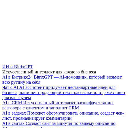
ИИ и BitrixGPT
Искусственный интеллект для каждого бизнеса
AI в Битрикс24
BitrixGPT — AI-помощник, который возьмет
всю рутину на себя
Чат с AI
AI-ассистент придумает нестандартные идеи для
бизнеса, напишет продающий текст рассылки или даже станет
для вас коучем
AI в CRM
Искусственный интеллект расшифрует запись
разговора с клиентом и заполнит CRM
AI в задачах
Поможет сформулировать описание, создаст чек-
лист, проанализирует комментарии
AI в сайтах
Создаст сайт за минуты по вашему описанию