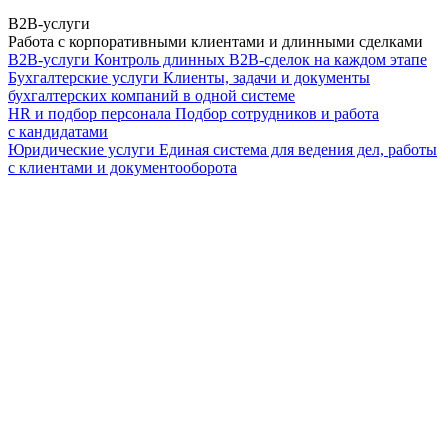
B2B-услуги
Работа с корпоративными клиентами и длинными сделками
B2B-услуги
Контроль длинных B2B-сделок на каждом этапе
Бухгалтерские услуги
Клиенты, задачи и документы
бухгалтерских компаний в одной системе
HR и подбор персонала
Подбор сотрудников и работа
с кандидатами
Юридические услуги
Единая система для ведения дел, работы
с клиентами и документооборота