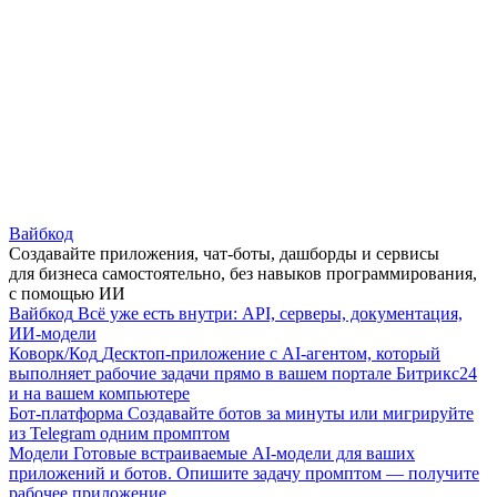
Вайбкод
Создавайте приложения, чат-боты, дашборды и сервисы
для бизнеса самостоятельно, без навыков программирования,
с помощью ИИ
Вайбкод
Всё уже есть внутри: API, серверы, документация,
ИИ-модели
Коворк/Код
Десктоп-приложение с AI-агентом, который
выполняет рабочие задачи прямо в вашем портале Битрикс24
и на вашем компьютере
Бот-платформа
Создавайте ботов за минуты или мигрируйте
из Telegram одним промптом
Модели
Готовые встраиваемые AI-модели для ваших
приложений и ботов. Опишите задачу промптом — получите
рабочее приложение