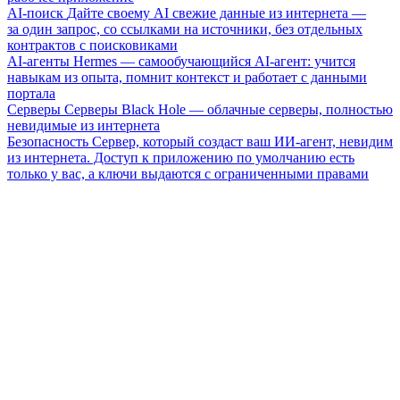
AI-поиск
Дайте своему AI свежие данные из интернета —
за один запрос, со ссылками на источники, без отдельных
контрактов с поисковиками
AI-агенты
Hermes — самообучающийся AI-агент: учится
навыкам из опыта, помнит контекст и работает с данными
портала
Серверы
Серверы Black Hole — облачные серверы, полностью
невидимые из интернета
Безопасность
Сервер, который создаст ваш ИИ-агент, невидим
из интернета. Доступ к приложению по умолчанию есть
только у вас, а ключи выдаются с ограниченными правами