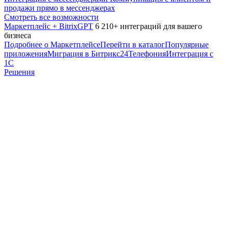
продажи прямо в мессенджерах
Смотреть все возможности
Маркетплейс + BitrixGPT
6 210+ интеграций для вашего
бизнеса
Подробнее о Маркетплейсе
Перейти в каталог
Популярные
приложения
Миграция в Битрикс24
Телефония
Интеграция с
1С
Решения