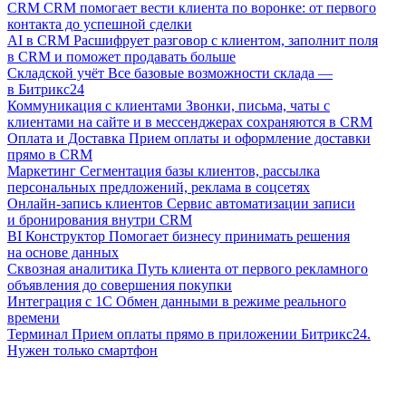
CRM
CRM помогает вести клиента по воронке: от первого
контакта до успешной сделки
AI в CRM
Расшифрует разговор с клиентом, заполнит поля
в CRM и поможет продавать больше
Складской учёт
Все базовые возможности склада —
в Битрикс24
Коммуникация с клиентами
Звонки, письма, чаты с
клиентами на сайте и в мессенджерах сохраняются в CRM
Оплата и Доставка
Прием оплаты и оформление доставки
прямо в CRM
Маркетинг
Сегментация базы клиентов, рассылка
персональных предложений, реклама в соцсетях
Онлайн-запись клиентов
Сервис автоматизации записи
и бронирования внутри CRM
BI Конструктор
Помогает бизнесу принимать решения
на основе данных
Сквозная аналитика
Путь клиента от первого рекламного
объявления до совершения покупки
Интеграция с 1С
Обмен данными в режиме реального
времени
Терминал
Прием оплаты прямо в приложении Битрикс24.
Нужен только смартфон