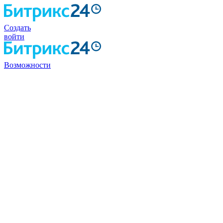
Создать
войти
Возможности