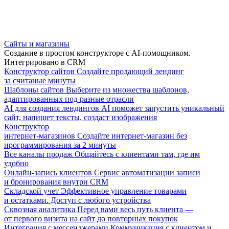
Сайты и магазины
Создание в простом конструкторе с AI-помощником.
Интегрировано в CRM
Конструктор сайтов
Создайте продающий лендинг
за считаные минуты
Шаблоны сайтов
Выберите из множества шаблонов,
адаптированных под разные отрасли
AI для создания лендингов
AI поможет запустить уникальный
сайт, напишет тексты, создаст изображения
Конструктор
интернет-магазинов
Создайте интернет-магазин без
программирования за 2 минуты
Все каналы продаж
Общайтесь с клиентами там, где им
удобно
Онлайн-запись клиентов
Сервис автоматизации записи
и бронирования внутри CRM
Складской учет
Эффективное управление товарами
и остатками. Доступ с любого устройства
Сквозная аналитика
Перед вами весь путь клиента —
от первого визита на сайт до повторных покупок
Интеграция с мессенджерами
Коммуникация с клиентом и