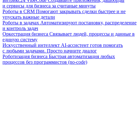
Битрикс24 VibeCode
Создавайте приложения, дашборды
и сервисы для бизнеса за считаные минуты
Роботы в CRM
Помогают закрывать сделки быстрее и не
упускать важные детали
Роботы в задачах
Автоматизируют постановку, распределение
и контроль задач
Оркестрация бизнеса
Связывает людей, процессы и данные в
единую систему
Искусственный интеллект
AI-ассистент готов помогать
с любыми задачами. Просто начните диалог
Роботизация бизнеса
Быстрая автоматизация любых
процессов без программистов (no-code)