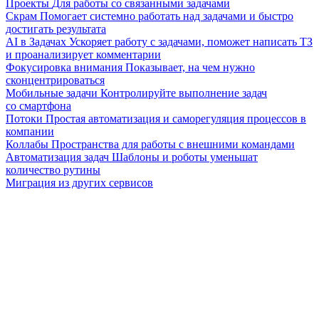
Проекты
Для работы со связанными задачами
Скрам
Помогает системно работать над задачами и быстро
достигать результата
AI в Задачах
Ускоряет работу с задачами, поможет написать ТЗ
и проанализирует комментарии
Фокусировка внимания
Показывает, на чем нужно
сконцентрироваться
Мобильные задачи
Контролируйте выполнение задач
со смартфона
Потоки
Простая автоматизация и саморегуляция процессов в
компании
Коллабы
Пространства для работы с внешними командами
Автоматизация задач
Шаблоны и роботы уменьшат
количество рутины
Миграция из других сервисов