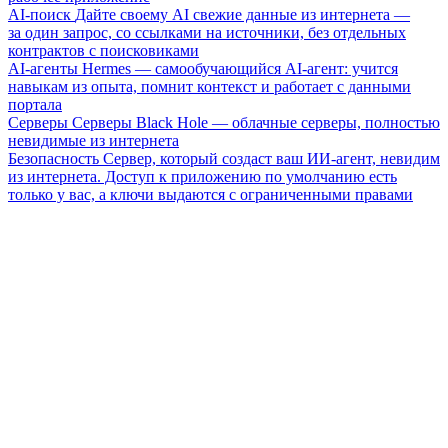
AI-поиск
Дайте своему AI свежие данные из интернета —
за один запрос, со ссылками на источники, без отдельных
контрактов с поисковиками
AI-агенты
Hermes — самообучающийся AI-агент: учится
навыкам из опыта, помнит контекст и работает с данными
портала
Серверы
Серверы Black Hole — облачные серверы, полностью
невидимые из интернета
Безопасность
Сервер, который создаст ваш ИИ-агент, невидим
из интернета. Доступ к приложению по умолчанию есть
только у вас, а ключи выдаются с ограниченными правами