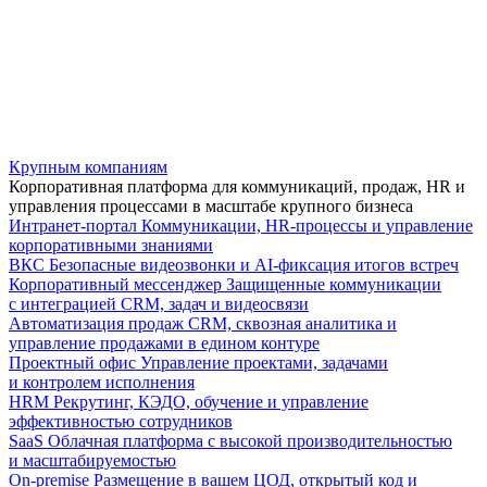
Крупным компаниям
Корпоративная платформа для коммуникаций, продаж, HR и
управления процессами в масштабе крупного бизнеса
Интранет-портал
Коммуникации, HR-процессы и управление
корпоративными знаниями
ВКС
Безопасные видеозвонки и AI-фиксация итогов встреч
Корпоративный мессенджер
Защищенные коммуникации
с интеграцией CRM, задач и видеосвязи
Автоматизация продаж
CRM, сквозная аналитика и
управление продажами в едином контуре
Проектный офис
Управление проектами, задачами
и контролем исполнения
HRM
Рекрутинг, КЭДО, обучение и управление
эффективностью сотрудников
SaaS
Облачная платформа с высокой производительностью
и масштабируемостью
On-premise
Размещение в вашем ЦОД, открытый код и