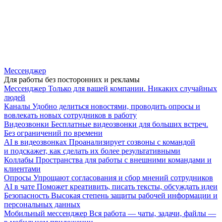
Мессенджер
Для работы без посторонних и рекламы
Мессенджер
Только для вашей компании. Никаких случайных
людей
Каналы
Удобно делиться новостями, проводить опросы и
вовлекать новых сотрудников в работу
Видеозвонки
Бесплатные видеозвонки для больших встреч.
Без ограничений по времени
AI в видеозвонках
Проанализирует созвоны с командой
и подскажет, как сделать их более результативными
Коллабы
Пространства для работы с внешними командами и
клиентами
Опросы
Упрощают согласования и сбор мнений сотрудников
AI в чате
Поможет креативить, писать тексты, обсуждать идеи
Безопасность
Высокая степень защиты рабочей информации и
персональных данных
Мобильный мессенджер
Вся работа — чаты, задачи, файлы —