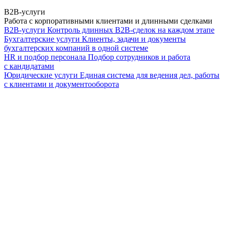
B2B-услуги
Работа с корпоративными клиентами и длинными сделками
B2B-услуги
Контроль длинных B2B-сделок на каждом этапе
Бухгалтерские услуги
Клиенты, задачи и документы
бухгалтерских компаний в одной системе
HR и подбор персонала
Подбор сотрудников и работа
с кандидатами
Юридические услуги
Единая система для ведения дел, работы
с клиентами и документооборота