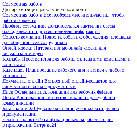
Совместная работа
Для организации работы всей компании
Совместная работа
Все необходимые инструменты, чтобы
работать вместе
Профиль сотрудника
Должность, контакты, интересы,
благодарности и другая полезная информация
Соцсеть компании
Новости, события, обсуждения, площадка
для общения всех сотрудников
Онлайн-доски
Интерактивные онлайн-доски для
визуализации идей
Коллабы
Пространства для работы с внешними командами и
клиентами
Календарь
Планирование рабочего дня и встреч с любого
устройства
Документы онлайн
Встроенный онлайн-редактор для
совместной работы с документами
Диск
Облачный диск компании для рабочих файлов
Почта
Корпоративный почтовый клиент для удобной
коммуникации
База знаний 2.0
Удобное хранение учебных материалов
и документации
Чекин на работе
Геймификация начала рабочего дня
в приложении Битрикс24