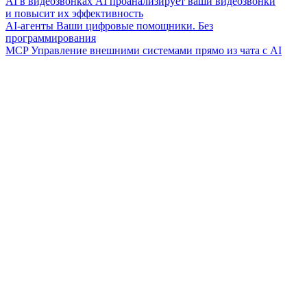
AI в видеозвонках
AI проанализирует ваши видеозвонки
и повысит их эффективность
AI-агенты
Ваши цифровые помощники. Без
программирования
MCP
Управление внешними системами прямо из чата с AI