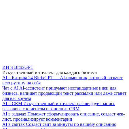
ИИ и BitrixGPT
Искусственный интеллект для каждого бизнеса
AI в Битрикс24
BitrixGPT — AI-помощник, который возьмет
всю рутину на себя
Чат с AI
AI-ассистент придумает нестандартные идеи для
бизнеса, напишет продающий текст рассылки или даже станет
для вас коучем
AI в CRM
Искусственный интеллект расшифрует запись
разговора с клиентом и заполнит CRM
AI в задачах
Поможет сформулировать описание, создаст чек-
лист, проанализирует комментарии
AI в сайтах
Создаст сайт за минуты по вашему описанию