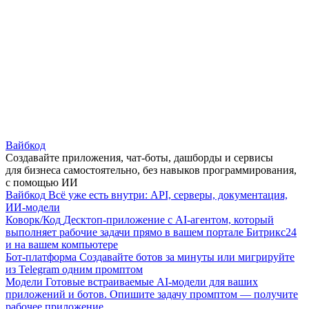
Вайбкод
Создавайте приложения, чат-боты, дашборды и сервисы
для бизнеса самостоятельно, без навыков программирования,
с помощью ИИ
Вайбкод
Всё уже есть внутри: API, серверы, документация,
ИИ-модели
Коворк/Код
Десктоп-приложение с AI-агентом, который
выполняет рабочие задачи прямо в вашем портале Битрикс24
и на вашем компьютере
Бот-платформа
Создавайте ботов за минуты или мигрируйте
из Telegram одним промптом
Модели
Готовые встраиваемые AI-модели для ваших
приложений и ботов. Опишите задачу промптом — получите
рабочее приложение