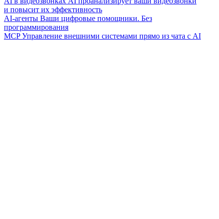
AI в видеозвонках
AI проанализирует ваши видеозвонки
и повысит их эффективность
AI-агенты
Ваши цифровые помощники. Без
программирования
MCP
Управление внешними системами прямо из чата с AI