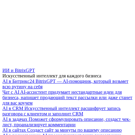
ИИ и BitrixGPT
Искусственный интеллект для каждого бизнеса
AI в Битрикс24
BitrixGPT — AI-помощник, который возьмет
всю рутину на себя
Чат с AI
AI-ассистент придумает нестандартные идеи для
бизнеса, напишет продающий текст рассылки или даже станет
для вас коучем
AI в CRM
Искусственный интеллект расшифрует запись
разговора с клиентом и заполнит CRM
AI в задачах
Поможет сформулировать описание, создаст чек-
лист, проанализирует комментарии
AI в сайтах
Создаст сайт за минуты по вашему описанию