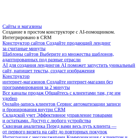
Сайты и магазины
Создание в простом конструкторе с AI-помощником.
Интегрировано в CRM
Конструктор сайтов
Создайте продающий лендинг
за считаные минуты
Шаблоны сайтов
Выберите из множества шаблонов,
адаптированных под разные отрасли
AI для создания лендингов
AI поможет запустить уникальный
сайт, напишет тексты, создаст изображения
Конструктор
интернет-магазинов
Создайте интернет-магазин без
программирования за 2 минуты
Все каналы продаж
Общайтесь с клиентами там, где им
удобно
Онлайн-запись клиентов
Сервис автоматизации записи
и бронирования внутри CRM
Складской учет
Эффективное управление товарами
и остатками. Доступ с любого устройства
Сквозная аналитика
Перед вами весь путь клиента —
от первого визита на сайт до повторных покупок
Интеграция с мессенджерами
Коммуникация с клиентом и