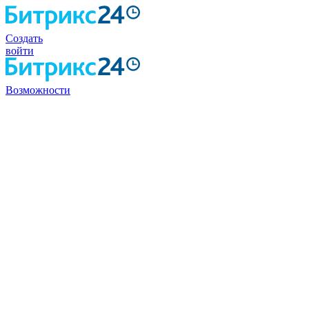
Создать
войти
Возможности