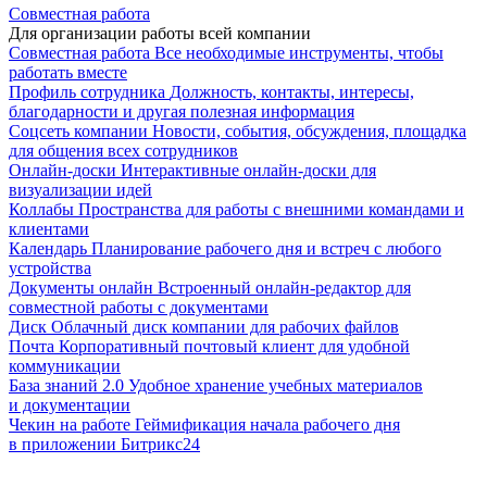
Совместная работа
Для организации работы всей компании
Совместная работа
Все необходимые инструменты, чтобы
работать вместе
Профиль сотрудника
Должность, контакты, интересы,
благодарности и другая полезная информация
Соцсеть компании
Новости, события, обсуждения, площадка
для общения всех сотрудников
Онлайн-доски
Интерактивные онлайн-доски для
визуализации идей
Коллабы
Пространства для работы с внешними командами и
клиентами
Календарь
Планирование рабочего дня и встреч с любого
устройства
Документы онлайн
Встроенный онлайн-редактор для
совместной работы с документами
Диск
Облачный диск компании для рабочих файлов
Почта
Корпоративный почтовый клиент для удобной
коммуникации
База знаний 2.0
Удобное хранение учебных материалов
и документации
Чекин на работе
Геймификация начала рабочего дня
в приложении Битрикс24