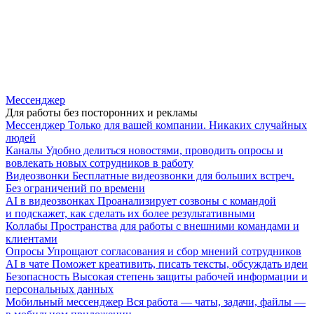
Мессенджер
Для работы без посторонних и рекламы
Мессенджер
Только для вашей компании. Никаких случайных
людей
Каналы
Удобно делиться новостями, проводить опросы и
вовлекать новых сотрудников в работу
Видеозвонки
Бесплатные видеозвонки для больших встреч.
Без ограничений по времени
AI в видеозвонках
Проанализирует созвоны с командой
и подскажет, как сделать их более результативными
Коллабы
Пространства для работы с внешними командами и
клиентами
Опросы
Упрощают согласования и сбор мнений сотрудников
AI в чате
Поможет креативить, писать тексты, обсуждать идеи
Безопасность
Высокая степень защиты рабочей информации и
персональных данных
Мобильный мессенджер
Вся работа — чаты, задачи, файлы —