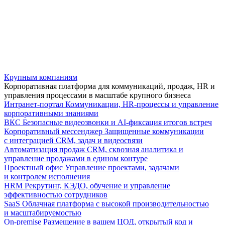
Крупным компаниям
Корпоративная платформа для коммуникаций, продаж, HR и
управления процессами в масштабе крупного бизнеса
Интранет-портал
Коммуникации, HR-процессы и управление
корпоративными знаниями
ВКС
Безопасные видеозвонки и AI-фиксация итогов встреч
Корпоративный мессенджер
Защищенные коммуникации
с интеграцией CRM, задач и видеосвязи
Автоматизация продаж
CRM, сквозная аналитика и
управление продажами в едином контуре
Проектный офис
Управление проектами, задачами
и контролем исполнения
HRM
Рекрутинг, КЭДО, обучение и управление
эффективностью сотрудников
SaaS
Облачная платформа с высокой производительностью
и масштабируемостью
On-premise
Размещение в вашем ЦОД, открытый код и