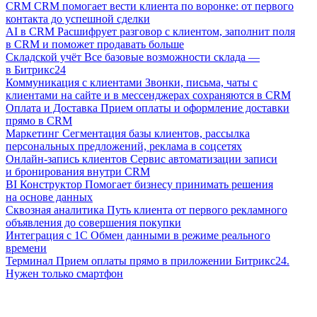
CRM
CRM помогает вести клиента по воронке: от первого
контакта до успешной сделки
AI в CRM
Расшифрует разговор с клиентом, заполнит поля
в CRM и поможет продавать больше
Складской учёт
Все базовые возможности склада —
в Битрикс24
Коммуникация с клиентами
Звонки, письма, чаты с
клиентами на сайте и в мессенджерах сохраняются в CRM
Оплата и Доставка
Прием оплаты и оформление доставки
прямо в CRM
Маркетинг
Сегментация базы клиентов, рассылка
персональных предложений, реклама в соцсетях
Онлайн-запись клиентов
Сервис автоматизации записи
и бронирования внутри CRM
BI Конструктор
Помогает бизнесу принимать решения
на основе данных
Сквозная аналитика
Путь клиента от первого рекламного
объявления до совершения покупки
Интеграция с 1С
Обмен данными в режиме реального
времени
Терминал
Прием оплаты прямо в приложении Битрикс24.
Нужен только смартфон