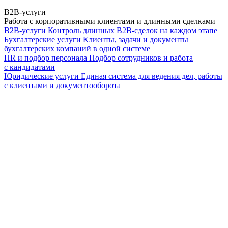
B2B-услуги
Работа с корпоративными клиентами и длинными сделками
B2B-услуги
Контроль длинных B2B-сделок на каждом этапе
Бухгалтерские услуги
Клиенты, задачи и документы
бухгалтерских компаний в одной системе
HR и подбор персонала
Подбор сотрудников и работа
с кандидатами
Юридические услуги
Единая система для ведения дел, работы
с клиентами и документооборота