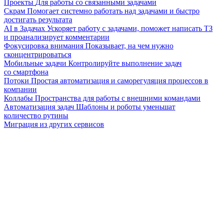
Проекты
Для работы со связанными задачами
Скрам
Помогает системно работать над задачами и быстро
достигать результата
AI в Задачах
Ускоряет работу с задачами, поможет написать ТЗ
и проанализирует комментарии
Фокусировка внимания
Показывает, на чем нужно
сконцентрироваться
Мобильные задачи
Контролируйте выполнение задач
со смартфона
Потоки
Простая автоматизация и саморегуляция процессов в
компании
Коллабы
Пространства для работы с внешними командами
Автоматизация задач
Шаблоны и роботы уменьшат
количество рутины
Миграция из других сервисов