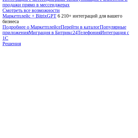
продажи прямо в мессенджерах
Смотреть все возможности
Маркетплейс + BitrixGPT
6 210+ интеграций для вашего
бизнеса
Подробнее о Маркетплейсе
Перейти в каталог
Популярные
приложения
Миграция в Битрикс24
Телефония
Интеграция с
1С
Решения