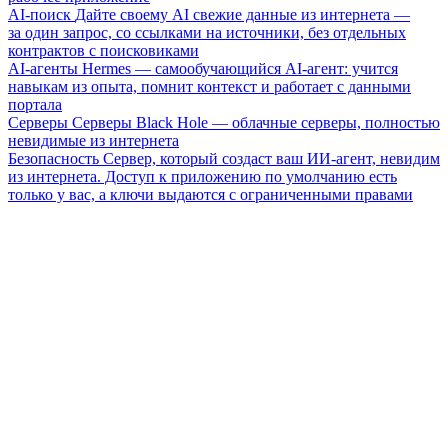
AI-поиск
Дайте своему AI свежие данные из интернета —
за один запрос, со ссылками на источники, без отдельных
контрактов с поисковиками
AI-агенты
Hermes — самообучающийся AI-агент: учится
навыкам из опыта, помнит контекст и работает с данными
портала
Серверы
Серверы Black Hole — облачные серверы, полностью
невидимые из интернета
Безопасность
Сервер, который создаст ваш ИИ-агент, невидим
из интернета. Доступ к приложению по умолчанию есть
только у вас, а ключи выдаются с ограниченными правами