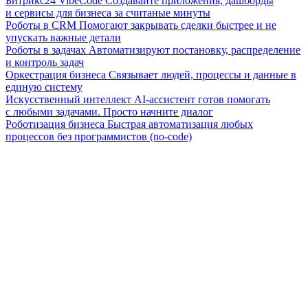
Битрикс24 VibeCode
Создавайте приложения, дашборды
и сервисы для бизнеса за считаные минуты
Роботы в CRM
Помогают закрывать сделки быстрее и не
упускать важные детали
Роботы в задачах
Автоматизируют постановку, распределение
и контроль задач
Оркестрация бизнеса
Связывает людей, процессы и данные в
единую систему
Искусственный интеллект
AI-ассистент готов помогать
с любыми задачами. Просто начните диалог
Роботизация бизнеса
Быстрая автоматизация любых
процессов без программистов (no-code)