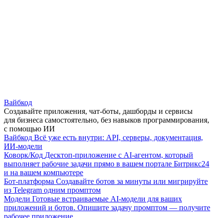
Вайбкод
Создавайте приложения, чат-боты, дашборды и сервисы
для бизнеса самостоятельно, без навыков программирования,
с помощью ИИ
Вайбкод
Всё уже есть внутри: API, серверы, документация,
ИИ-модели
Коворк/Код
Десктоп-приложение с AI-агентом, который
выполняет рабочие задачи прямо в вашем портале Битрикс24
и на вашем компьютере
Бот-платформа
Создавайте ботов за минуты или мигрируйте
из Telegram одним промптом
Модели
Готовые встраиваемые AI-модели для ваших
приложений и ботов. Опишите задачу промптом — получите
рабочее приложение