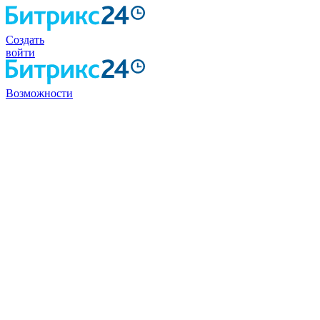
Создать
войти
Возможности