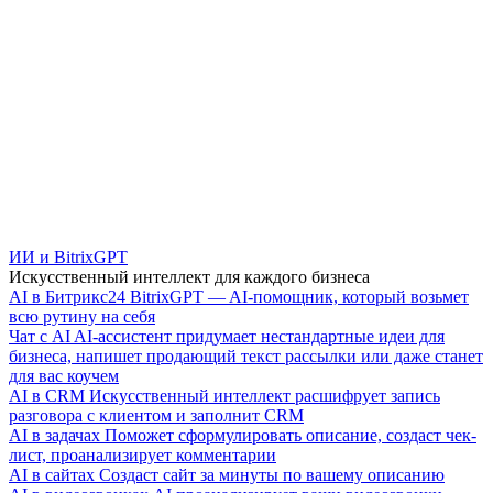
ИИ и BitrixGPT
Искусственный интеллект для каждого бизнеса
AI в Битрикс24
BitrixGPT — AI-помощник, который возьмет
всю рутину на себя
Чат с AI
AI-ассистент придумает нестандартные идеи для
бизнеса, напишет продающий текст рассылки или даже станет
для вас коучем
AI в CRM
Искусственный интеллект расшифрует запись
разговора с клиентом и заполнит CRM
AI в задачах
Поможет сформулировать описание, создаст чек-
лист, проанализирует комментарии
AI в сайтах
Создаст сайт за минуты по вашему описанию