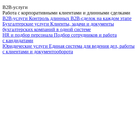
B2B-услуги
Работа с корпоративными клиентами и длинными сделками
B2B-услуги
Контроль длинных B2B-сделок на каждом этапе
Бухгалтерские услуги
Клиенты, задачи и документы
бухгалтерских компаний в одной системе
HR и подбор персонала
Подбор сотрудников и работа
с кандидатами
Юридические услуги
Единая система для ведения дел, работы
с клиентами и документооборота