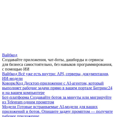
Вайбкод
Создавайте приложения, чат-боты, дашборды и сервисы
для бизнеса самостоятельно, без навыков программирования,
с помощью ИИ
Вайбкод
Всё уже есть внутри: API, серверы, документация,
ИИ-модели
Коворк/Код
Десктоп-приложение с AI-агентом, который
выполняет рабочие задачи прямо в вашем портале Битрикс24
и на вашем компьютере
Бот-платформа
Создавайте ботов за минуты или мигрируйте
из Telegram одним промптом
Модели
Готовые встраиваемые AI-модели для ваших
приложений и ботов. Опишите задачу промптом — получите
рабочее приложение