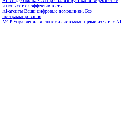
AI в видеозвонках
AI проанализирует ваши видеозвонки
и повысит их эффективность
AI-агенты
Ваши цифровые помощники. Без
программирования
MCP
Управление внешними системами прямо из чата с AI