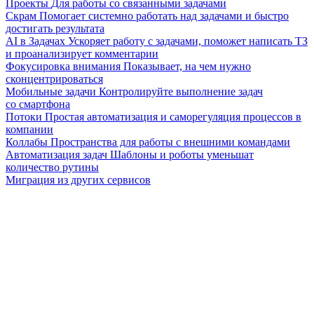
Проекты
Для работы со связанными задачами
Скрам
Помогает системно работать над задачами и быстро
достигать результата
AI в Задачах
Ускоряет работу с задачами, поможет написать ТЗ
и проанализирует комментарии
Фокусировка внимания
Показывает, на чем нужно
сконцентрироваться
Мобильные задачи
Контролируйте выполнение задач
со смартфона
Потоки
Простая автоматизация и саморегуляция процессов в
компании
Коллабы
Пространства для работы с внешними командами
Автоматизация задач
Шаблоны и роботы уменьшат
количество рутины
Миграция из других сервисов