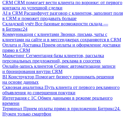
CRM
CRM помогает вести клиента по воронке: от первого
контакта до успешной сделки
AI в CRM
Расшифрует разговор с клиентом, заполнит поля
в CRM и поможет продавать больше
Складской учёт
Все базовые возможности склада —
в Битрикс24
Коммуникация с клиентами
Звонки, письма, чаты с
клиентами на сайте и в мессенджерах сохраняются в CRM
Оплата и Доставка
Прием оплаты и оформление доставки
прямо в CRM
Маркетинг
Сегментация базы клиентов, рассылка
персональных предложений, реклама в соцсетях
Онлайн-запись клиентов
Сервис автоматизации записи
и бронирования внутри CRM
BI Конструктор
Помогает бизнесу принимать решения
на основе данных
Сквозная аналитика
Путь клиента от первого рекламного
объявления до совершения покупки
Интеграция с 1С
Обмен данными в режиме реального
времени
Терминал
Прием оплаты прямо в приложении Битрикс24.
Нужен только смартфон