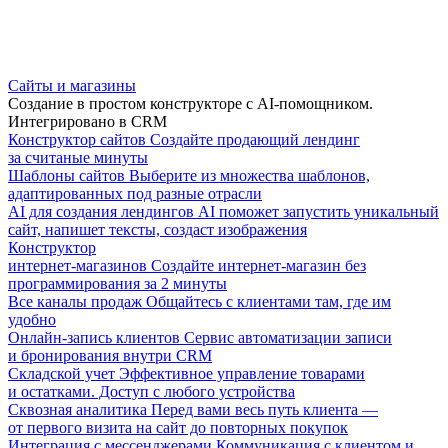
Сайты и магазины
Создание в простом конструкторе с AI-помощником.
Интегрировано в CRM
Конструктор сайтов
Создайте продающий лендинг
за считаные минуты
Шаблоны сайтов
Выберите из множества шаблонов,
адаптированных под разные отрасли
AI для создания лендингов
AI поможет запустить уникальный
сайт, напишет тексты, создаст изображения
Конструктор
интернет-магазинов
Создайте интернет-магазин без
программирования за 2 минуты
Все каналы продаж
Общайтесь с клиентами там, где им
удобно
Онлайн-запись клиентов
Сервис автоматизации записи
и бронирования внутри CRM
Складской учет
Эффективное управление товарами
и остатками. Доступ с любого устройства
Сквозная аналитика
Перед вами весь путь клиента —
от первого визита на сайт до повторных покупок
Интеграция с мессенджерами
Коммуникация с клиентом и