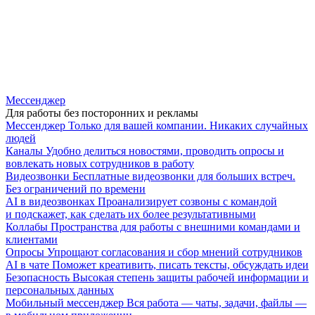
Мессенджер
Для работы без посторонних и рекламы
Мессенджер
Только для вашей компании. Никаких случайных
людей
Каналы
Удобно делиться новостями, проводить опросы и
вовлекать новых сотрудников в работу
Видеозвонки
Бесплатные видеозвонки для больших встреч.
Без ограничений по времени
AI в видеозвонках
Проанализирует созвоны с командой
и подскажет, как сделать их более результативными
Коллабы
Пространства для работы с внешними командами и
клиентами
Опросы
Упрощают согласования и сбор мнений сотрудников
AI в чате
Поможет креативить, писать тексты, обсуждать идеи
Безопасность
Высокая степень защиты рабочей информации и
персональных данных
Мобильный мессенджер
Вся работа — чаты, задачи, файлы —