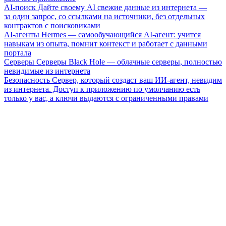
AI-поиск
Дайте своему AI свежие данные из интернета —
за один запрос, со ссылками на источники, без отдельных
контрактов с поисковиками
AI-агенты
Hermes — самообучающийся AI-агент: учится
навыкам из опыта, помнит контекст и работает с данными
портала
Серверы
Серверы Black Hole — облачные серверы, полностью
невидимые из интернета
Безопасность
Сервер, который создаст ваш ИИ-агент, невидим
из интернета. Доступ к приложению по умолчанию есть
только у вас, а ключи выдаются с ограниченными правами