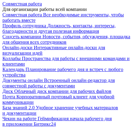
Совместная работа
Для организации работы всей компании
Совместная работа
Все необходимые инструменты, чтобы
работать вместе
Профиль сотрудника
Должность, контакты, интересы,
благодарности и другая полезная информация
Соцсеть компании
Новости, события, обсуждения, площадка
для общения всех сотрудников
Онлайн-доски
Интерактивные онлайн-доски для
визуализации идей
Коллабы
Пространства для работы с внешними командами и
клиентами
Календарь
Планирование рабочего дня и встреч с любого
устройства
Документы онлайн
Встроенный онлайн-редактор для
совместной работы с документами
Диск
Облачный диск компании для рабочих файлов
Почта
Корпоративный почтовый клиент для удобной
коммуникации
База знаний 2.0
Удобное хранение учебных материалов
и документации
Чекин на работе
Геймификация начала рабочего дня
в приложении Битрикс24