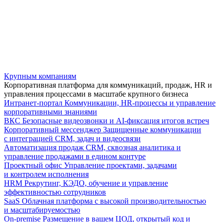
Крупным компаниям
Корпоративная платформа для коммуникаций, продаж, HR и
управления процессами в масштабе крупного бизнеса
Интранет-портал
Коммуникации, HR-процессы и управление
корпоративными знаниями
ВКС
Безопасные видеозвонки и AI-фиксация итогов встреч
Корпоративный мессенджер
Защищенные коммуникации
с интеграцией CRM, задач и видеосвязи
Автоматизация продаж
CRM, сквозная аналитика и
управление продажами в едином контуре
Проектный офис
Управление проектами, задачами
и контролем исполнения
HRM
Рекрутинг, КЭДО, обучение и управление
эффективностью сотрудников
SaaS
Облачная платформа с высокой производительностью
и масштабируемостью
On-premise
Размещение в вашем ЦОД, открытый код и