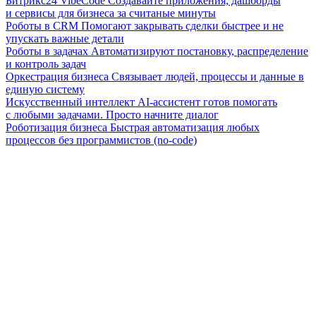
Битрикс24 VibeCode
Создавайте приложения, дашборды
и сервисы для бизнеса за считаные минуты
Роботы в CRM
Помогают закрывать сделки быстрее и не
упускать важные детали
Роботы в задачах
Автоматизируют постановку, распределение
и контроль задач
Оркестрация бизнеса
Связывает людей, процессы и данные в
единую систему
Искусственный интеллект
AI-ассистент готов помогать
с любыми задачами. Просто начните диалог
Роботизация бизнеса
Быстрая автоматизация любых
процессов без программистов (no-code)