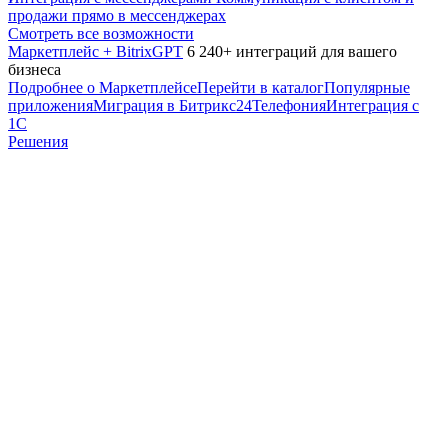
продажи прямо в мессенджерах
Смотреть все возможности
Маркетплейс + BitrixGPT
6 240+ интеграций для вашего
бизнеса
Подробнее о Маркетплейсе
Перейти в каталог
Популярные
приложения
Миграция в Битрикс24
Телефония
Интеграция с
1С
Решения