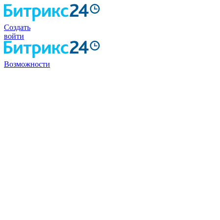
Создать
войти
Возможности