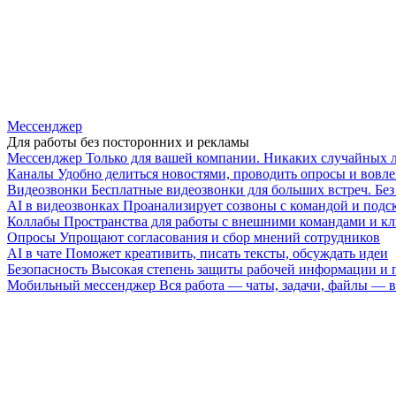
Мессенджер
Для работы без посторонних и рекламы
Мессенджер
Только для вашей компании. Никаких случайных 
Каналы
Удобно делиться новостями, проводить опросы и вовле
Видеозвонки
Бесплатные видеозвонки для больших встреч. Бе
AI в видеозвонках
Проанализирует созвоны с командой и подск
Коллабы
Пространства для работы с внешними командами и к
Опросы
Упрощают согласования и сбор мнений сотрудников
AI в чате
Поможет креативить, писать тексты, обсуждать идеи
Безопасность
Высокая степень защиты рабочей информации и
Мобильный мессенджер
Вся работа — чаты, задачи, файлы —