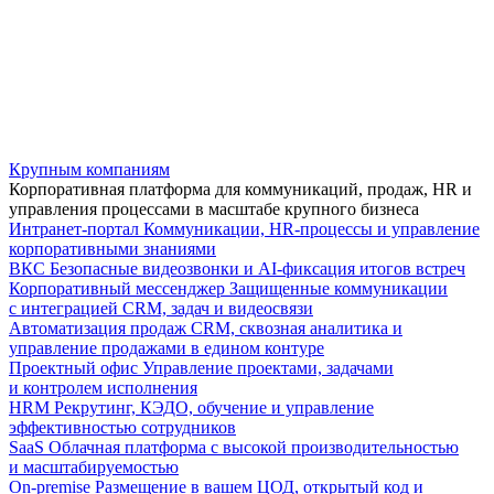
Крупным компаниям
Корпоративная платформа для коммуникаций, продаж, HR и
управления процессами в масштабе крупного бизнеса
Интранет-портал
Коммуникации, HR-процессы и управление
корпоративными знаниями
ВКС
Безопасные видеозвонки и AI-фиксация итогов встреч
Корпоративный мессенджер
Защищенные коммуникации
с интеграцией CRM, задач и видеосвязи
Автоматизация продаж
CRM, сквозная аналитика и
управление продажами в едином контуре
Проектный офис
Управление проектами, задачами
и контролем исполнения
HRM
Рекрутинг, КЭДО, обучение и управление
эффективностью сотрудников
SaaS
Облачная платформа с высокой производительностью
и масштабируемостью
On-premise
Размещение в вашем ЦОД, открытый код и