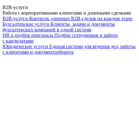
B2B-услуги
Работа с корпоративными клиентами и длинными сделками
B2B-услуги
Контроль длинных B2B-сделок на каждом этапе
Бухгалтерские услуги
Клиенты, задачи и документы
бухгалтерских компаний в одной системе
HR и подбор персонала
Подбор сотрудников и работа
с кандидатами
Юридические услуги
Единая система для ведения дел, работы
с клиентами и документооборота