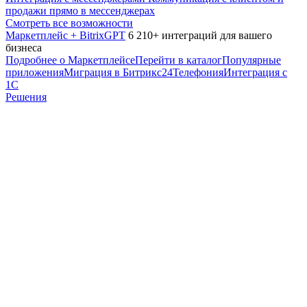
продажи прямо в мессенджерах
Смотреть все возможности
Маркетплейс + BitrixGPT
6 210+ интеграций для вашего
бизнеса
Подробнее о Маркетплейсе
Перейти в каталог
Популярные
приложения
Миграция в Битрикс24
Телефония
Интеграция с
1С
Решения