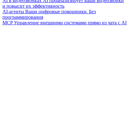
AI в видеозвонках
AI проанализирует ваши видеозвонки
и повысит их эффективность
AI-агенты
Ваши цифровые помощники. Без
программирования
MCP
Управление внешними системами прямо из чата с AI