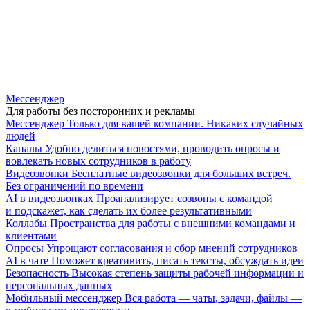
Мессенджер
Для работы без посторонних и рекламы
Мессенджер
Только для вашей компании. Никаких случайных
людей
Каналы
Удобно делиться новостями, проводить опросы и
вовлекать новых сотрудников в работу
Видеозвонки
Бесплатные видеозвонки для больших встреч.
Без ограничений по времени
AI в видеозвонках
Проанализирует созвоны с командой
и подскажет, как сделать их более результативными
Коллабы
Пространства для работы с внешними командами и
клиентами
Опросы
Упрощают согласования и сбор мнений сотрудников
AI в чате
Поможет креативить, писать тексты, обсуждать идеи
Безопасность
Высокая степень защиты рабочей информации и
персональных данных
Мобильный мессенджер
Вся работа — чаты, задачи, файлы —