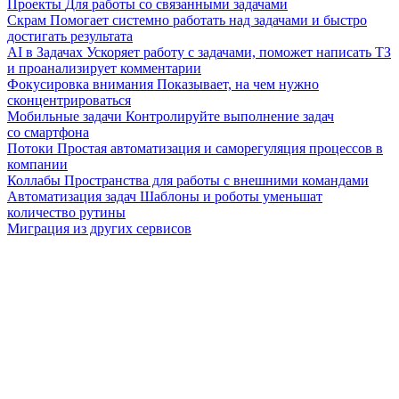
Проекты
Для работы со связанными задачами
Скрам
Помогает системно работать над задачами и быстро
достигать результата
AI в Задачах
Ускоряет работу с задачами, поможет написать ТЗ
и проанализирует комментарии
Фокусировка внимания
Показывает, на чем нужно
сконцентрироваться
Мобильные задачи
Контролируйте выполнение задач
со смартфона
Потоки
Простая автоматизация и саморегуляция процессов в
компании
Коллабы
Пространства для работы с внешними командами
Автоматизация задач
Шаблоны и роботы уменьшат
количество рутины
Миграция из других сервисов