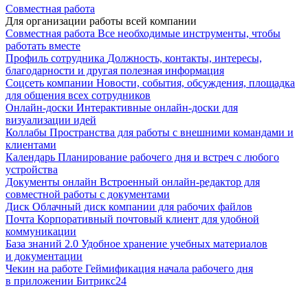
Совместная работа
Для организации работы всей компании
Совместная работа
Все необходимые инструменты, чтобы
работать вместе
Профиль сотрудника
Должность, контакты, интересы,
благодарности и другая полезная информация
Соцсеть компании
Новости, события, обсуждения, площадка
для общения всех сотрудников
Онлайн-доски
Интерактивные онлайн-доски для
визуализации идей
Коллабы
Пространства для работы с внешними командами и
клиентами
Календарь
Планирование рабочего дня и встреч с любого
устройства
Документы онлайн
Встроенный онлайн-редактор для
совместной работы с документами
Диск
Облачный диск компании для рабочих файлов
Почта
Корпоративный почтовый клиент для удобной
коммуникации
База знаний 2.0
Удобное хранение учебных материалов
и документации
Чекин на работе
Геймификация начала рабочего дня
в приложении Битрикс24