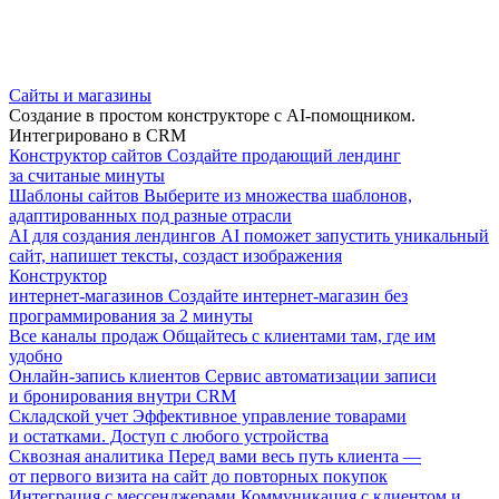
Сайты и магазины
Создание в простом конструкторе с AI-помощником.
Интегрировано в CRM
Конструктор сайтов
Создайте продающий лендинг
за считаные минуты
Шаблоны сайтов
Выберите из множества шаблонов,
адаптированных под разные отрасли
AI для создания лендингов
AI поможет запустить уникальный
сайт, напишет тексты, создаст изображения
Конструктор
интернет-магазинов
Создайте интернет-магазин без
программирования за 2 минуты
Все каналы продаж
Общайтесь с клиентами там, где им
удобно
Онлайн-запись клиентов
Сервис автоматизации записи
и бронирования внутри CRM
Складской учет
Эффективное управление товарами
и остатками. Доступ с любого устройства
Сквозная аналитика
Перед вами весь путь клиента —
от первого визита на сайт до повторных покупок
Интеграция с мессенджерами
Коммуникация с клиентом и