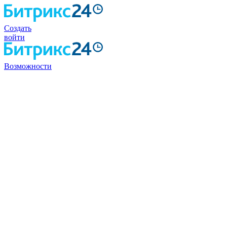
Создать
войти
Возможности