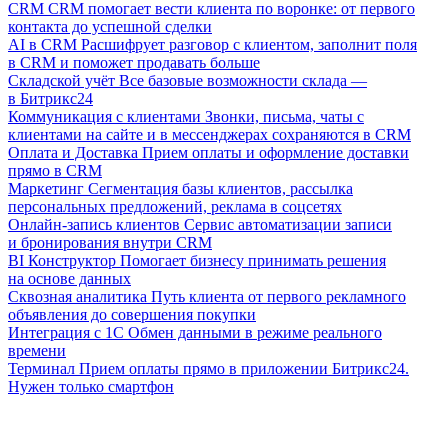
CRM
CRM помогает вести клиента по воронке: от первого
контакта до успешной сделки
AI в CRM
Расшифрует разговор с клиентом, заполнит поля
в CRM и поможет продавать больше
Складской учёт
Все базовые возможности склада —
в Битрикс24
Коммуникация с клиентами
Звонки, письма, чаты с
клиентами на сайте и в мессенджерах сохраняются в CRM
Оплата и Доставка
Прием оплаты и оформление доставки
прямо в CRM
Маркетинг
Сегментация базы клиентов, рассылка
персональных предложений, реклама в соцсетях
Онлайн-запись клиентов
Сервис автоматизации записи
и бронирования внутри CRM
BI Конструктор
Помогает бизнесу принимать решения
на основе данных
Сквозная аналитика
Путь клиента от первого рекламного
объявления до совершения покупки
Интеграция с 1С
Обмен данными в режиме реального
времени
Терминал
Прием оплаты прямо в приложении Битрикс24.
Нужен только смартфон