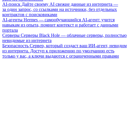
AI-поиск
Дайте своему AI свежие данные из интернета —
за один запрос, со ссылками на источники, без отдельных
контрактов с поисковиками
AI-агенты
Hermes — самообучающийся AI-агент: учится
навыкам из опыта, помнит контекст и работает с данными
портала
Серверы
Серверы Black Hole — облачные серверы, полностью
невидимые из интернета
Безопасность
Сервер, который создаст ваш ИИ-агент, невидим
из интернета. Доступ к приложению по умолчанию есть
только у вас, а ключи выдаются с ограниченными правами