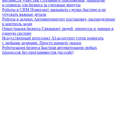
Битрикс24 VibeCode
Создавайте приложения, дашборды
и сервисы для бизнеса за считаные минуты
Роботы в CRM
Помогают закрывать сделки быстрее и не
упускать важные детали
Роботы в задачах
Автоматизируют постановку, распределение
и контроль задач
Оркестрация бизнеса
Связывает людей, процессы и данные в
единую систему
Искусственный интеллект
AI-ассистент готов помогать
с любыми задачами. Просто начните диалог
Роботизация бизнеса
Быстрая автоматизация любых
процессов без программистов (no-code)