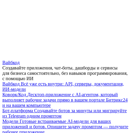
Вайбкод
Создавайте приложения, чат-боты, дашборды и сервисы
для бизнеса самостоятельно, без навыков программирования,
с помощью ИИ
Вайбкод
Всё уже есть внутри: API, серверы, документация,
ИИ-модели
Коворк/Код
Десктоп-приложение с AI-агентом, который
выполняет рабочие задачи прямо в вашем портале Битрикс24
и на вашем компьютере
Бот-платформа
Создавайте ботов за минуты или мигрируйте
из Telegram одним промптом
Модели
Готовые встраиваемые AI-модели для ваших
приложений и ботов. Опишите задачу промптом — получите
рабочее приложение