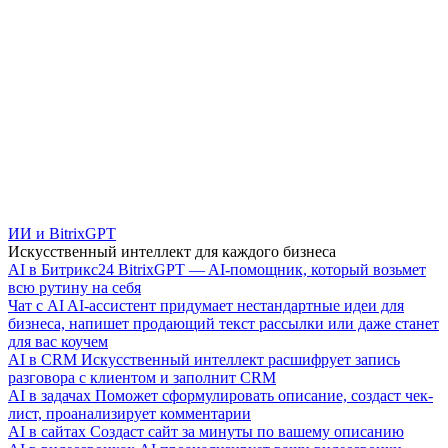
ИИ и BitrixGPT
Искусственный интеллект для каждого бизнеса
AI в Битрикс24
BitrixGPT — AI-помощник, который возьмет
всю рутину на себя
Чат с AI
AI-ассистент придумает нестандартные идеи для
бизнеса, напишет продающий текст рассылки или даже станет
для вас коучем
AI в CRM
Искусственный интеллект расшифрует запись
разговора с клиентом и заполнит CRM
AI в задачах
Поможет сформулировать описание, создаст чек-
лист, проанализирует комментарии
AI в сайтах
Создаст сайт за минуты по вашему описанию