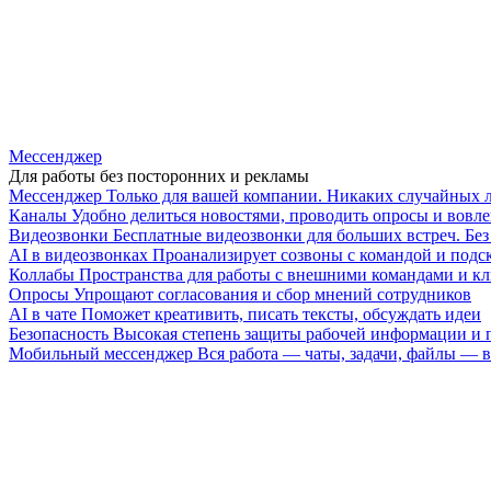
Мессенджер
Для работы без посторонних и рекламы
Мессенджер
Только для вашей компании. Никаких случайных 
Каналы
Удобно делиться новостями, проводить опросы и вовле
Видеозвонки
Бесплатные видеозвонки для больших встреч. Бе
AI в видеозвонках
Проанализирует созвоны с командой и подск
Коллабы
Пространства для работы с внешними командами и к
Опросы
Упрощают согласования и сбор мнений сотрудников
AI в чате
Поможет креативить, писать тексты, обсуждать идеи
Безопасность
Высокая степень защиты рабочей информации и
Мобильный мессенджер
Вся работа — чаты, задачи, файлы —