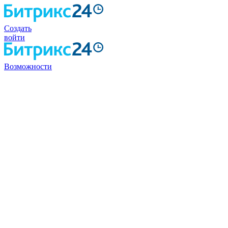
Создать
войти
Возможности