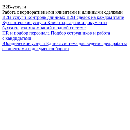
B2B-услуги
Работа с корпоративными клиентами и длинными сделками
B2B-услуги
Контроль длинных B2B-сделок на каждом этапе
Бухгалтерские услуги
Клиенты, задачи и документы
бухгалтерских компаний в одной системе
HR и подбор персонала
Подбор сотрудников и работа
с кандидатами
Юридические услуги
Единая система для ведения дел, работы
с клиентами и документооборота