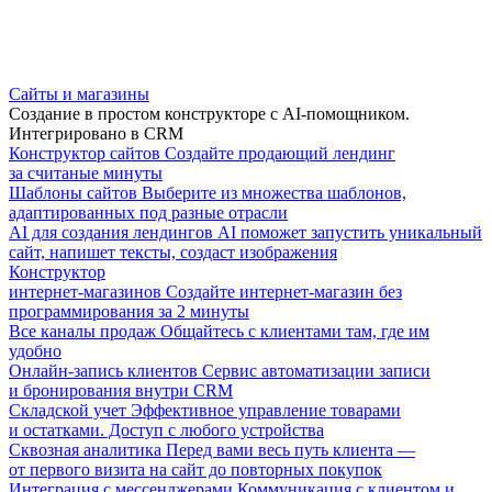
Сайты и магазины
Создание в простом конструкторе с AI-помощником.
Интегрировано в CRM
Конструктор сайтов
Создайте продающий лендинг
за считаные минуты
Шаблоны сайтов
Выберите из множества шаблонов,
адаптированных под разные отрасли
AI для создания лендингов
AI поможет запустить уникальный
сайт, напишет тексты, создаст изображения
Конструктор
интернет-магазинов
Создайте интернет-магазин без
программирования за 2 минуты
Все каналы продаж
Общайтесь с клиентами там, где им
удобно
Онлайн-запись клиентов
Сервис автоматизации записи
и бронирования внутри CRM
Складской учет
Эффективное управление товарами
и остатками. Доступ с любого устройства
Сквозная аналитика
Перед вами весь путь клиента —
от первого визита на сайт до повторных покупок
Интеграция с мессенджерами
Коммуникация с клиентом и