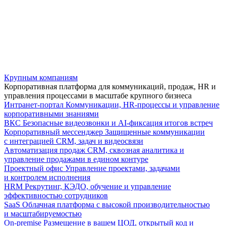
Крупным компаниям
Корпоративная платформа для коммуникаций, продаж, HR и
управления процессами в масштабе крупного бизнеса
Интранет-портал
Коммуникации, HR-процессы и управление
корпоративными знаниями
ВКС
Безопасные видеозвонки и AI-фиксация итогов встреч
Корпоративный мессенджер
Защищенные коммуникации
с интеграцией CRM, задач и видеосвязи
Автоматизация продаж
CRM, сквозная аналитика и
управление продажами в едином контуре
Проектный офис
Управление проектами, задачами
и контролем исполнения
HRM
Рекрутинг, КЭДО, обучение и управление
эффективностью сотрудников
SaaS
Облачная платформа с высокой производительностью
и масштабируемостью
On-premise
Размещение в вашем ЦОД, открытый код и