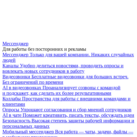
Мессенджер
Для работы без посторонних и рекламы
Мессенджер
Только для вашей компании. Никаких случайных
людей
Каналы
Удобно делиться новостями, проводить опросы и
вовлекать новых сотрудников в работу
Видеозвонки
Бесплатные видеозвонки для больших встреч.
Без ограничений по времени
AI в видеозвонках
Проанализирует созвоны с командой
и подскажет, как сделать их более результативными
Коллабы
Пространства для работы с внешними командами и
клиентами
Опросы
Упрощают согласования и сбор мнений сотрудников
AI в чате
Поможет креативить, писать тексты, обсуждать идеи
Безопасность
Высокая степень защиты рабочей информации и
персональных данных
Мобильный мессенджер
Вся работа — чаты, задачи, файлы —