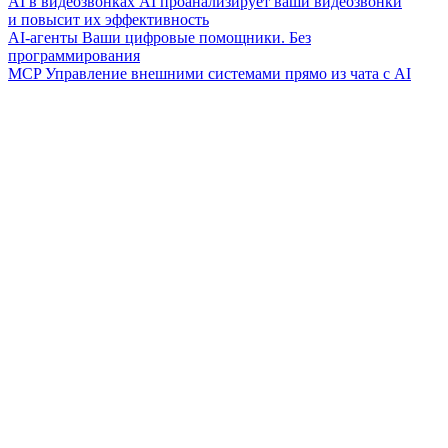
AI в видеозвонках
AI проанализирует ваши видеозвонки
и повысит их эффективность
AI-агенты
Ваши цифровые помощники. Без
программирования
MCP
Управление внешними системами прямо из чата с AI