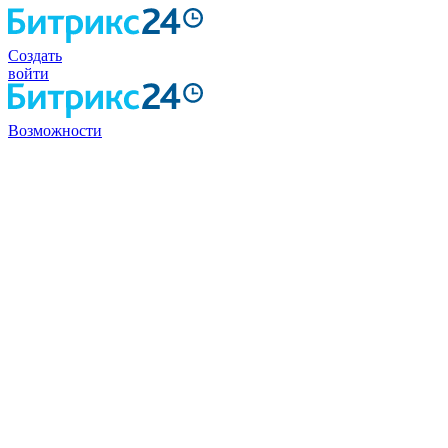
Создать
войти
Возможности