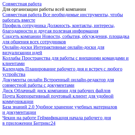
Совместная работа
Для организации работы всей компании
Совместная работа
Все необходимые инструменты, чтобы
работать вместе
Профиль сотрудника
Должность, контакты, интересы,
благодарности и другая полезная информация
Соцсеть компании
Новости, события, обсуждения, площадка
для общения всех сотрудников
Онлайн-доски
Интерактивные онлайн-доски для
визуализации идей
Коллабы
Пространства для работы с внешними командами и
клиентами
Календарь
Планирование рабочего дня и встреч с любого
устройства
Документы онлайн
Встроенный онлайн-редактор для
совместной работы с документами
Диск
Облачный диск компании для рабочих файлов
Почта
Корпоративный почтовый клиент для удобной
коммуникации
База знаний 2.0
Удобное хранение учебных материалов
и документации
Чекин на работе
Геймификация начала рабочего дня
в приложении Битрикс24