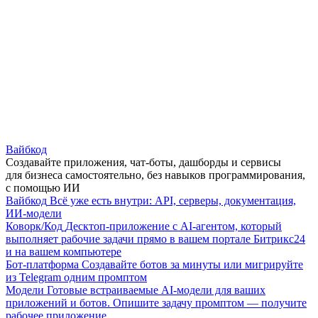
Вайбкод
Создавайте приложения, чат-боты, дашборды и сервисы
для бизнеса самостоятельно, без навыков программирования,
с помощью ИИ
Вайбкод
Всё уже есть внутри: API, серверы, документация,
ИИ-модели
Коворк/Код
Десктоп-приложение с AI-агентом, который
выполняет рабочие задачи прямо в вашем портале Битрикс24
и на вашем компьютере
Бот-платформа
Создавайте ботов за минуты или мигрируйте
из Telegram одним промптом
Модели
Готовые встраиваемые AI-модели для ваших
приложений и ботов. Опишите задачу промптом — получите
рабочее приложение