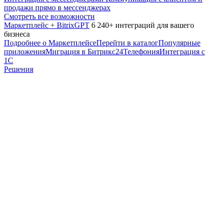
продажи прямо в мессенджерах
Смотреть все возможности
Маркетплейс + BitrixGPT
6 240+ интеграций для вашего
бизнеса
Подробнее о Маркетплейсе
Перейти в каталог
Популярные
приложения
Миграция в Битрикс24
Телефония
Интеграция с
1С
Решения