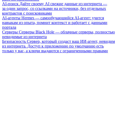
AI-поиск
Дайте своему AI свежие данные из интернета —
за один запрос, со ссылками на источники, без отдельных
контрактов с поисковиками
AI-агенты
Hermes — самообучающийся AI-агент: учится
навыкам из опыта, помнит контекст и работает с данными
портала
Серверы
Серверы Black Hole — облачные серверы, полностью
невидимые из интернета
Безопасность
Сервер, который создаст ваш ИИ-агент, невидим
из интернета. Доступ к приложению по умолчанию есть
только у вас, а ключи выдаются с ограниченными правами