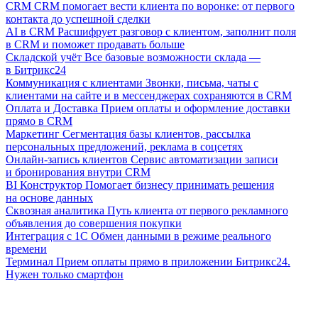
CRM
CRM помогает вести клиента по воронке: от первого
контакта до успешной сделки
AI в CRM
Расшифрует разговор с клиентом, заполнит поля
в CRM и поможет продавать больше
Складской учёт
Все базовые возможности склада —
в Битрикс24
Коммуникация с клиентами
Звонки, письма, чаты с
клиентами на сайте и в мессенджерах сохраняются в CRM
Оплата и Доставка
Прием оплаты и оформление доставки
прямо в CRM
Маркетинг
Сегментация базы клиентов, рассылка
персональных предложений, реклама в соцсетях
Онлайн-запись клиентов
Сервис автоматизации записи
и бронирования внутри CRM
BI Конструктор
Помогает бизнесу принимать решения
на основе данных
Сквозная аналитика
Путь клиента от первого рекламного
объявления до совершения покупки
Интеграция с 1С
Обмен данными в режиме реального
времени
Терминал
Прием оплаты прямо в приложении Битрикс24.
Нужен только смартфон