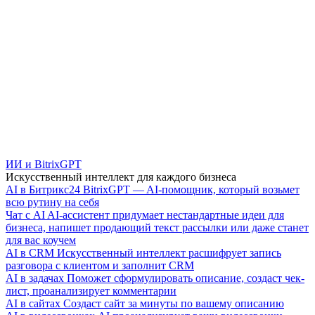
ИИ и BitrixGPT
Искусственный интеллект для каждого бизнеса
AI в Битрикс24
BitrixGPT — AI-помощник, который возьмет
всю рутину на себя
Чат с AI
AI-ассистент придумает нестандартные идеи для
бизнеса, напишет продающий текст рассылки или даже станет
для вас коучем
AI в CRM
Искусственный интеллект расшифрует запись
разговора с клиентом и заполнит CRM
AI в задачах
Поможет сформулировать описание, создаст чек-
лист, проанализирует комментарии
AI в сайтах
Создаст сайт за минуты по вашему описанию