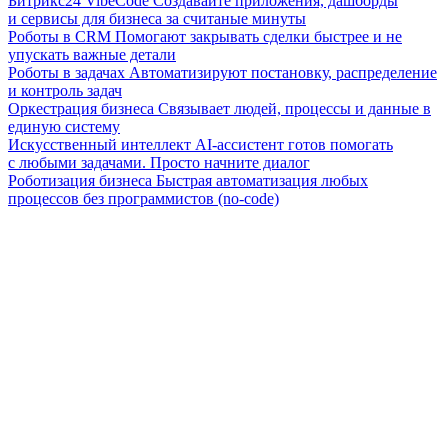
Битрикс24 VibeCode
Создавайте приложения, дашборды
и сервисы для бизнеса за считаные минуты
Роботы в CRM
Помогают закрывать сделки быстрее и не
упускать важные детали
Роботы в задачах
Автоматизируют постановку, распределение
и контроль задач
Оркестрация бизнеса
Связывает людей, процессы и данные в
единую систему
Искусственный интеллект
AI-ассистент готов помогать
с любыми задачами. Просто начните диалог
Роботизация бизнеса
Быстрая автоматизация любых
процессов без программистов (no-code)