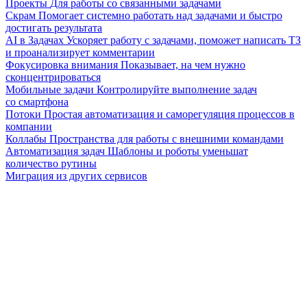
Проекты
Для работы со связанными задачами
Скрам
Помогает системно работать над задачами и быстро
достигать результата
AI в Задачах
Ускоряет работу с задачами, поможет написать ТЗ
и проанализирует комментарии
Фокусировка внимания
Показывает, на чем нужно
сконцентрироваться
Мобильные задачи
Контролируйте выполнение задач
со смартфона
Потоки
Простая автоматизация и саморегуляция процессов в
компании
Коллабы
Пространства для работы с внешними командами
Автоматизация задач
Шаблоны и роботы уменьшат
количество рутины
Миграция из других сервисов