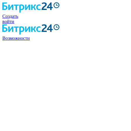
Создать
войти
Возможности