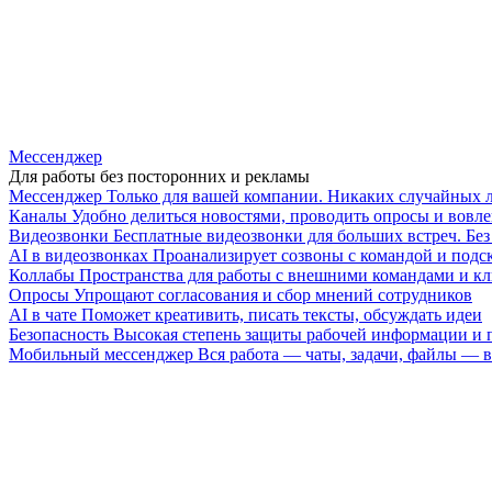
Мессенджер
Для работы без посторонних и рекламы
Мессенджер
Только для вашей компании. Никаких случайных 
Каналы
Удобно делиться новостями, проводить опросы и вовле
Видеозвонки
Бесплатные видеозвонки для больших встреч. Бе
AI в видеозвонках
Проанализирует созвоны с командой и подск
Коллабы
Пространства для работы с внешними командами и к
Опросы
Упрощают согласования и сбор мнений сотрудников
AI в чате
Поможет креативить, писать тексты, обсуждать идеи
Безопасность
Высокая степень защиты рабочей информации и
Мобильный мессенджер
Вся работа — чаты, задачи, файлы —