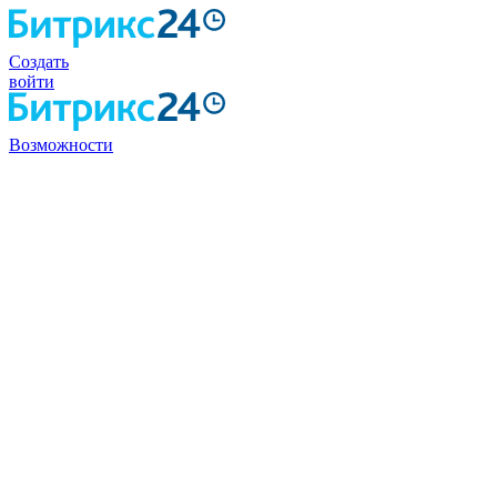
Создать
войти
Возможности