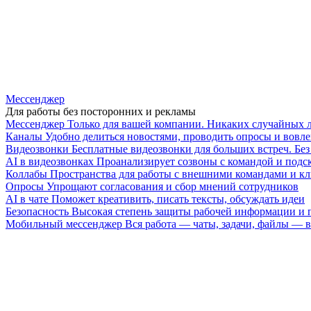
Мессенджер
Для работы без посторонних и рекламы
Мессенджер
Только для вашей компании. Никаких случайных 
Каналы
Удобно делиться новостями, проводить опросы и вовле
Видеозвонки
Бесплатные видеозвонки для больших встреч. Бе
AI в видеозвонках
Проанализирует созвоны с командой и подск
Коллабы
Пространства для работы с внешними командами и к
Опросы
Упрощают согласования и сбор мнений сотрудников
AI в чате
Поможет креативить, писать тексты, обсуждать идеи
Безопасность
Высокая степень защиты рабочей информации и
Мобильный мессенджер
Вся работа — чаты, задачи, файлы —