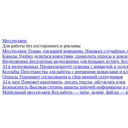
Мессенджер
Для работы без посторонних и рекламы
Мессенджер
Только для вашей компании. Никаких случайных 
Каналы
Удобно делиться новостями, проводить опросы и вовле
Видеозвонки
Бесплатные видеозвонки для больших встреч. Бе
AI в видеозвонках
Проанализирует созвоны с командой и подск
Коллабы
Пространства для работы с внешними командами и к
Опросы
Упрощают согласования и сбор мнений сотрудников
AI в чате
Поможет креативить, писать тексты, обсуждать идеи
Безопасность
Высокая степень защиты рабочей информации и
Мобильный мессенджер
Вся работа — чаты, задачи, файлы —