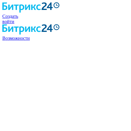
Создать
войти
Возможности