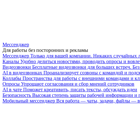
Мессенджер
Для работы без посторонних и рекламы
Мессенджер
Только для вашей компании. Никаких случайных 
Каналы
Удобно делиться новостями, проводить опросы и вовле
Видеозвонки
Бесплатные видеозвонки для больших встреч. Бе
AI в видеозвонках
Проанализирует созвоны с командой и подск
Коллабы
Пространства для работы с внешними командами и к
Опросы
Упрощают согласования и сбор мнений сотрудников
AI в чате
Поможет креативить, писать тексты, обсуждать идеи
Безопасность
Высокая степень защиты рабочей информации и
Мобильный мессенджер
Вся работа — чаты, задачи, файлы —