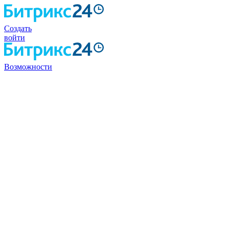
Создать
войти
Возможности