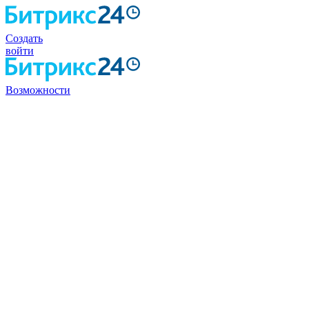
Создать
войти
Возможности