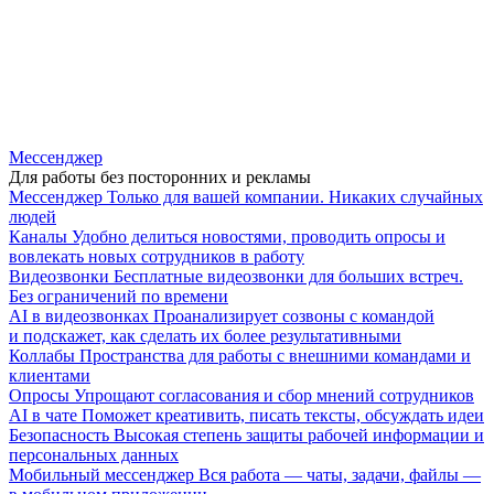
Мессенджер
Для работы без посторонних и рекламы
Мессенджер
Только для вашей компании. Никаких случайных
людей
Каналы
Удобно делиться новостями, проводить опросы и
вовлекать новых сотрудников в работу
Видеозвонки
Бесплатные видеозвонки для больших встреч.
Без ограничений по времени
AI в видеозвонках
Проанализирует созвоны с командой
и подскажет, как сделать их более результативными
Коллабы
Пространства для работы с внешними командами и
клиентами
Опросы
Упрощают согласования и сбор мнений сотрудников
AI в чате
Поможет креативить, писать тексты, обсуждать идеи
Безопасность
Высокая степень защиты рабочей информации и
персональных данных
Мобильный мессенджер
Вся работа — чаты, задачи, файлы —