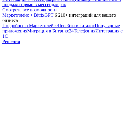
продажи прямо в мессенджерах
Смотреть все возможности
Маркетплейс + BitrixGPT
6 210+ интеграций для вашего
бизнеса
Подробнее о Маркетплейсе
Перейти в каталог
Популярные
приложения
Миграция в Битрикс24
Телефония
Интеграция с
1С
Решения