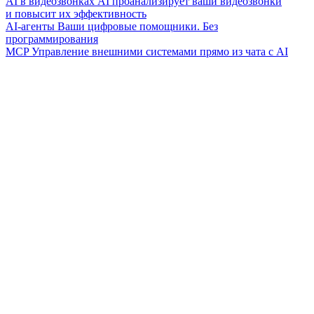
AI в видеозвонках
AI проанализирует ваши видеозвонки
и повысит их эффективность
AI-агенты
Ваши цифровые помощники. Без
программирования
MCP
Управление внешними системами прямо из чата с AI