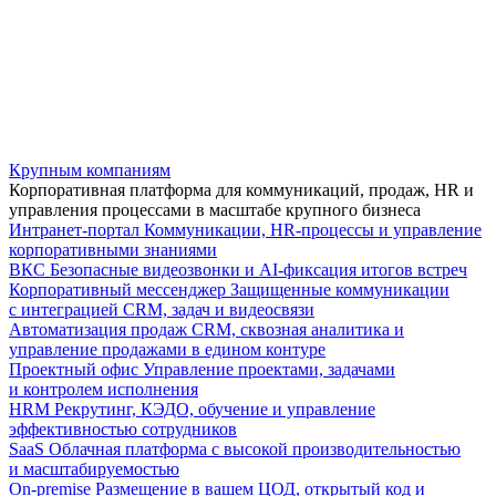
Крупным компаниям
Корпоративная платформа для коммуникаций, продаж, HR и
управления процессами в масштабе крупного бизнеса
Интранет-портал
Коммуникации, HR-процессы и управление
корпоративными знаниями
ВКС
Безопасные видеозвонки и AI-фиксация итогов встреч
Корпоративный мессенджер
Защищенные коммуникации
с интеграцией CRM, задач и видеосвязи
Автоматизация продаж
CRM, сквозная аналитика и
управление продажами в едином контуре
Проектный офис
Управление проектами, задачами
и контролем исполнения
HRM
Рекрутинг, КЭДО, обучение и управление
эффективностью сотрудников
SaaS
Облачная платформа с высокой производительностью
и масштабируемостью
On-premise
Размещение в вашем ЦОД, открытый код и