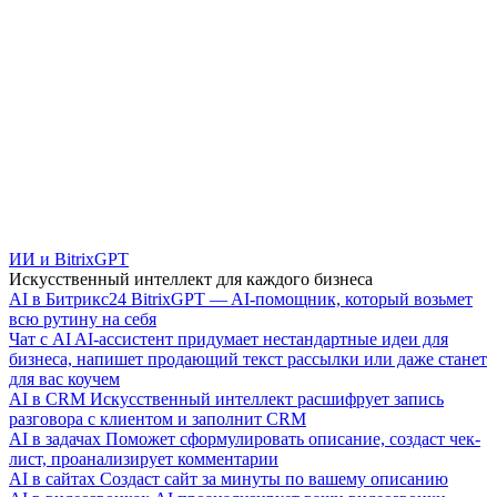
ИИ и BitrixGPT
Искусственный интеллект для каждого бизнеса
AI в Битрикс24
BitrixGPT — AI-помощник, который возьмет
всю рутину на себя
Чат с AI
AI-ассистент придумает нестандартные идеи для
бизнеса, напишет продающий текст рассылки или даже станет
для вас коучем
AI в CRM
Искусственный интеллект расшифрует запись
разговора с клиентом и заполнит CRM
AI в задачах
Поможет сформулировать описание, создаст чек-
лист, проанализирует комментарии
AI в сайтах
Создаст сайт за минуты по вашему описанию