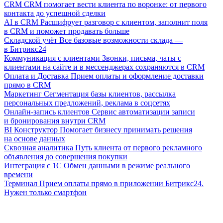
CRM
CRM помогает вести клиента по воронке: от первого
контакта до успешной сделки
AI в CRM
Расшифрует разговор с клиентом, заполнит поля
в CRM и поможет продавать больше
Складской учёт
Все базовые возможности склада —
в Битрикс24
Коммуникация с клиентами
Звонки, письма, чаты с
клиентами на сайте и в мессенджерах сохраняются в CRM
Оплата и Доставка
Прием оплаты и оформление доставки
прямо в CRM
Маркетинг
Сегментация базы клиентов, рассылка
персональных предложений, реклама в соцсетях
Онлайн-запись клиентов
Сервис автоматизации записи
и бронирования внутри CRM
BI Конструктор
Помогает бизнесу принимать решения
на основе данных
Сквозная аналитика
Путь клиента от первого рекламного
объявления до совершения покупки
Интеграция с 1С
Обмен данными в режиме реального
времени
Терминал
Прием оплаты прямо в приложении Битрикс24.
Нужен только смартфон