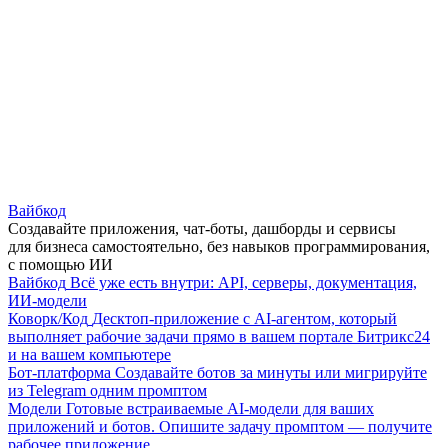
Вайбкод
Создавайте приложения, чат-боты, дашборды и сервисы
для бизнеса самостоятельно, без навыков программирования,
с помощью ИИ
Вайбкод
Всё уже есть внутри: API, серверы, документация,
ИИ-модели
Коворк/Код
Десктоп-приложение с AI-агентом, который
выполняет рабочие задачи прямо в вашем портале Битрикс24
и на вашем компьютере
Бот-платформа
Создавайте ботов за минуты или мигрируйте
из Telegram одним промптом
Модели
Готовые встраиваемые AI-модели для ваших
приложений и ботов. Опишите задачу промптом — получите
рабочее приложение