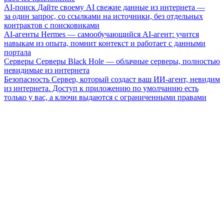
AI-поиск
Дайте своему AI свежие данные из интернета —
за один запрос, со ссылками на источники, без отдельных
контрактов с поисковиками
AI-агенты
Hermes — самообучающийся AI-агент: учится
навыкам из опыта, помнит контекст и работает с данными
портала
Серверы
Серверы Black Hole — облачные серверы, полностью
невидимые из интернета
Безопасность
Сервер, который создаст ваш ИИ-агент, невидим
из интернета. Доступ к приложению по умолчанию есть
только у вас, а ключи выдаются с ограниченными правами