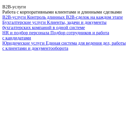
B2B-услуги
Работа с корпоративными клиентами и длинными сделками
B2B-услуги
Контроль длинных B2B-сделок на каждом этапе
Бухгалтерские услуги
Клиенты, задачи и документы
бухгалтерских компаний в одной системе
HR и подбор персонала
Подбор сотрудников и работа
с кандидатами
Юридические услуги
Единая система для ведения дел, работы
с клиентами и документооборота