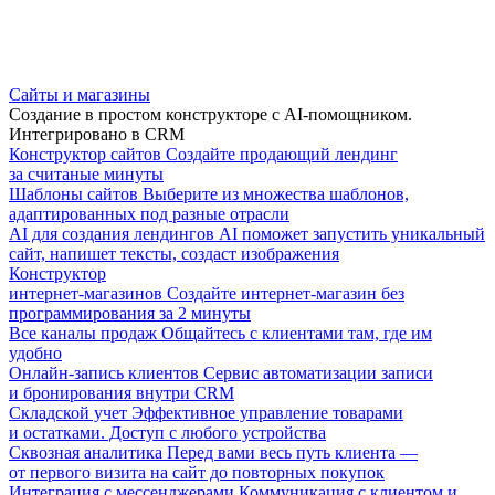
Сайты и магазины
Создание в простом конструкторе с AI-помощником.
Интегрировано в CRM
Конструктор сайтов
Создайте продающий лендинг
за считаные минуты
Шаблоны сайтов
Выберите из множества шаблонов,
адаптированных под разные отрасли
AI для создания лендингов
AI поможет запустить уникальный
сайт, напишет тексты, создаст изображения
Конструктор
интернет-магазинов
Создайте интернет-магазин без
программирования за 2 минуты
Все каналы продаж
Общайтесь с клиентами там, где им
удобно
Онлайн-запись клиентов
Сервис автоматизации записи
и бронирования внутри CRM
Складской учет
Эффективное управление товарами
и остатками. Доступ с любого устройства
Сквозная аналитика
Перед вами весь путь клиента —
от первого визита на сайт до повторных покупок
Интеграция с мессенджерами
Коммуникация с клиентом и