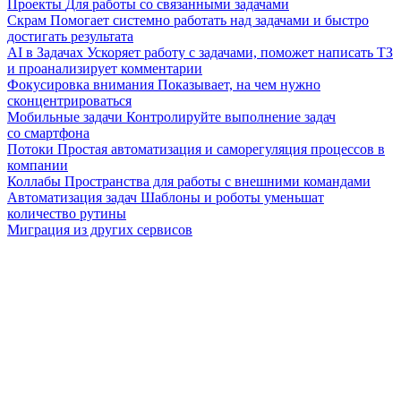
Проекты
Для работы со связанными задачами
Скрам
Помогает системно работать над задачами и быстро
достигать результата
AI в Задачах
Ускоряет работу с задачами, поможет написать ТЗ
и проанализирует комментарии
Фокусировка внимания
Показывает, на чем нужно
сконцентрироваться
Мобильные задачи
Контролируйте выполнение задач
со смартфона
Потоки
Простая автоматизация и саморегуляция процессов в
компании
Коллабы
Пространства для работы с внешними командами
Автоматизация задач
Шаблоны и роботы уменьшат
количество рутины
Миграция из других сервисов