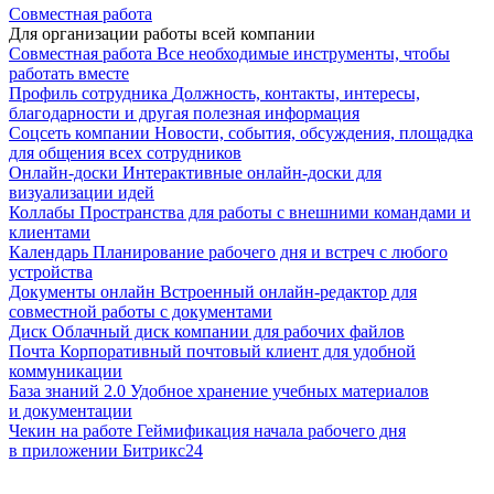
Совместная работа
Для организации работы всей компании
Совместная работа
Все необходимые инструменты, чтобы
работать вместе
Профиль сотрудника
Должность, контакты, интересы,
благодарности и другая полезная информация
Соцсеть компании
Новости, события, обсуждения, площадка
для общения всех сотрудников
Онлайн-доски
Интерактивные онлайн-доски для
визуализации идей
Коллабы
Пространства для работы с внешними командами и
клиентами
Календарь
Планирование рабочего дня и встреч с любого
устройства
Документы онлайн
Встроенный онлайн-редактор для
совместной работы с документами
Диск
Облачный диск компании для рабочих файлов
Почта
Корпоративный почтовый клиент для удобной
коммуникации
База знаний 2.0
Удобное хранение учебных материалов
и документации
Чекин на работе
Геймификация начала рабочего дня
в приложении Битрикс24