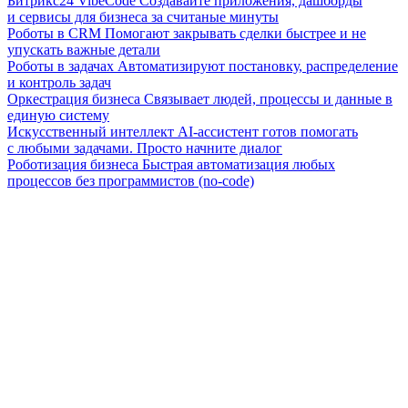
Битрикс24 VibeCode
Создавайте приложения, дашборды
и сервисы для бизнеса за считаные минуты
Роботы в CRM
Помогают закрывать сделки быстрее и не
упускать важные детали
Роботы в задачах
Автоматизируют постановку, распределение
и контроль задач
Оркестрация бизнеса
Связывает людей, процессы и данные в
единую систему
Искусственный интеллект
AI-ассистент готов помогать
с любыми задачами. Просто начните диалог
Роботизация бизнеса
Быстрая автоматизация любых
процессов без программистов (no-code)